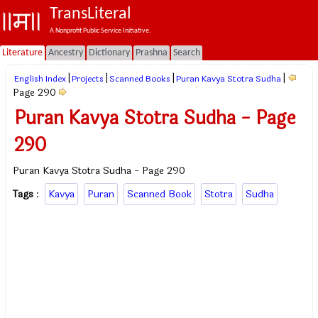
TransLiteral
A Nonprofit Public Service Initiative.
Literature
Ancestry
Dictionary
Prashna
Search
|
|
|
|
English Index
Projects
Scanned Books
Puran Kavya Stotra Sudha
Page 290
Puran Kavya Stotra Sudha - Page
290
Puran Kavya Stotra Sudha - Page 290
Tags
:
Kavya
Puran
Scanned Book
Stotra
Sudha