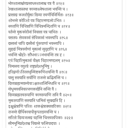
भोगशालाश्चांगप्रसाधनशालाश्च यत्र वै ॥१२॥
रेखाशालास्तथा कान्ताश्लेषशाला भवन्ति च ।
प्रासादा कलशैर्युक्ता दिव्या स्वर्णविनिर्मिताः ॥१३॥
शोभन्ते कोटिशो यत्र विहारमण्डलोऽभितः ।
नगराणि विचित्राणि विचित्रमन्दिराणि च ॥१४॥
वर्तन्ते मुक्तकोटीनां निवासा यत्र चाभितः ।
वसतयः सेवकानां सेविकानां भवन्त्यपि ॥१५॥
दासानां चापि दासीनां पुंरूपाणां भवन्त्यपि ।
सुहृदां मित्रवर्गाणां मुक्तानां सुगृहाणि च ॥१६॥
भवन्ति श्रीहरेः सौधभाऽऽभभावन्ति तत्र ह ।
एवं विहारिमुक्तानां वीक्ष्य विहारमण्डलम् ॥१७॥
विमानगा ययुरग्रे राष्ट्रप्रदेशभूमिषु ।
हरिद्वर्णाऽतिरसभृन्मिष्टकणिशवन्ति वै ॥१८॥
यासु सस्यानि सर्वाणि राजन्ते ऋद्धिमन्ति च ।
दिव्यब्रह्ममयान्येवाऽक्षतशालिभिधानि च ॥१९॥
गोधूमयवनिवारचणकादीनि सन्ति वै ।
दिव्यब्रह्मस्वरूपाणि कामरूपाणि तानि वै ॥२०॥
मुक्तरूपाणि सस्यानि धामिनां सुखदानि हि ।
इक्षुक्षेत्राणि परितः शाकक्षेत्राढ्यवाटिकाः ॥२१॥
राजन्ते दीर्घिकावापीकूपतडागवन्ति च ।
सरितो दिव्यजलदा वहन्ति चित्स्वरूपिकाः ॥२२॥
सीमभूमिप्रदेशाश्च विद्यन्ते फलिपादपाः ।