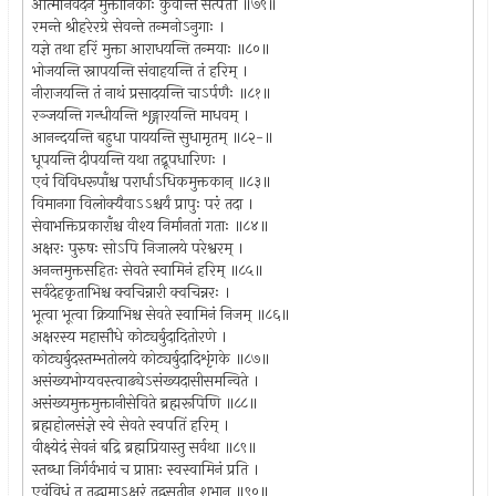
आत्मनिवेदनं मुक्तानिकाः कुर्वन्ति सत्पतौ ॥७९॥
रमन्ते श्रीहरेरग्रे सेवन्ते तन्मनोऽनुगाः ।
यज्ञे तथा हरिं मुक्ता आराधयन्ति तन्मयाः ॥८०॥
भोजयन्ति स्नापयन्ति संवाहयन्ति तं हरिम् ।
नीराजयन्ति तं नाथं प्रसादयन्ति चाऽर्पणैः ॥८१॥
रञ्जयन्ति गन्धीयन्ति शृङ्गारयन्ति माधवम् ।
आनन्दयन्ति बहुधा पाययन्ति सुधामृतम् ॥८२-॥
धूपयन्ति दीपयन्ति यथा तद्रूपधारिणः ।
एवं विविधरूपाँश्च परार्धाऽधिकमुक्तकान् ॥८३॥
विमानगा विलोक्यैवाऽऽश्चर्यं प्रापुः परं तदा ।
सेवाभक्तिप्रकाराँश्च वीश्य निर्मानतां गताः ॥८४॥
अक्षरः पुरुषः सोऽपि निजालये परेश्वरम् ।
अनन्तमुक्तसहितः सेवते स्वामिनं हरिम् ॥८५॥
सर्वदेहकृताभिश्च क्वचिन्नारी क्वचिन्नरः ।
भूत्वा भूत्वा क्रियाभिश्च सेवते स्वामिनं निजम् ॥८६॥
अक्षरस्य महासौधे कोट्यर्बुदादितोरणे ।
कोट्यर्बुदस्तम्भतोलये कोट्यर्बुदादिशृंगके ॥८७॥
असंख्यभोग्यवस्त्वाढ्येऽसंख्यदासीसमन्विते ।
असंख्यमुक्तमुक्तानीसेविते ब्रह्मरूपिणि ॥८८॥
ब्रह्महोलसंज्ञे स्वे सेवते स्वपतिं हरिम् ।
वीक्ष्येदं सेवनं बद्रि ब्रह्मप्रियास्तु सर्वथा ॥८९॥
स्तब्धा निर्गर्वभावं च प्राप्ताः स्वस्वामिनं प्रति ।
एवंविधं तु तद्धामाऽक्षरं तद्वसतीन् शुभान् ॥९०॥