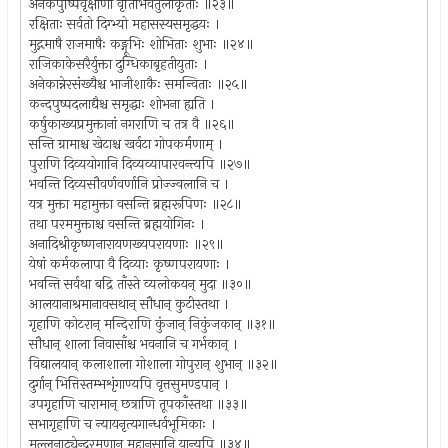
अनेकपुष्पिवृक्षाणां वृतिभिर्वर्तुलीकृताः ॥२३॥
रक्षिताः सर्वतो दिग्भ्यो महासस्यसमृद्धयः ।
मुद्गमाषै राजमाषैः कङ्गूभिः शोभिताः शुभाः ॥२४॥
राजिकाकेसरैर्युक्ता दुग्धिकाबृहतीयुताः ।
अनेकान्नेरसंख्यैश्च भाजीशाकैः समन्विताः ॥२५॥
कन्दपुष्पदलाद्यैश्च समृद्धाः शोभना ह्यति ।
कर्षुकाख्यप्रमुक्तानां नगराणि च तत्र वै ॥२६॥
सन्ति ग्रामाश्च खेटाश्च खर्वटा गोपकर्मणाम् ।
पुराणि दिव्ययोगानि दिव्यव्यापारवन्त्यपि ॥२७॥
भवन्ति दिव्यसौवर्णवर्णानि प्रोज्ज्वलानि च ।
यत्र मुक्ता महामुक्ता वसन्ति ब्रह्मरूपिणः ॥२८॥
तथा परममुक्ताश्च वसन्ति ब्रह्मयोगिनः ।
अनादिश्रीकृष्णनारायणख्यपरायणाः ॥२९॥
येषां कर्मकलापा वै दिव्याः कृष्णपरायणाः ।
भवन्ति सर्वथा बद्रि ताँस्ते व्यलोकयन् मुदा ॥३०॥
आलयानाश्रमानावसथान् सौधान् कुटीस्तथा ।
गृहाणि कोटरान् मन्दिराणि कुंजान् निकुंजकान् ॥३१॥
सौधान् शाला निवासाँश्च भवनानि च गर्भकान् ।
विद्यालयान् कलाशाला गोशाला गोपुरान् शुभान् ॥३२॥
दुर्गान् भित्तिस्तम्भशृंगाण्यपि वृत्तसुमण्डपान् ।
उपगृहाणि चारामान् छत्राणि तूपकाँस्तथा ॥३३॥
सभागृहाणि च न्यायनृत्यगान्धर्वभूमिकाः ।
मल्लनाट्येन्द्ररमणान् महानसानि यान्यपि ॥३४॥