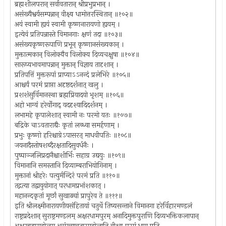
ब्रह्मशीलपरान् सर्वावतारान् श्रीप्रभुप्रभान् ।
असंख्यैश्वर्यसम्पन्नान् वीक्ष्य धामोत्तरस्थितान् ॥१०२॥
अयं स्वामी ह्ययं स्वामी कृष्णनारायणो ह्ययम् ।
इत्येवं प्रतिपन्नास्ते विमानगाः क्षणं तदा ॥१०३॥
असंख्यकृष्णरूपाणि प्रभून् कृष्णानसंख्यकान् ।
मुक्तात्मकान् विलोक्यैव विलोक्य दिव्यचक्षुषा ॥१०४॥
सारूप्यभावमापन्नान् मुक्तान् विज्ञाय तादृशान् ।
प्रतिपत्तिं मुक्तरूपां प्राप्याऽऽनन्दं प्रलेभिरे ॥१०५॥
आश्चर्यं परमं प्राप्ता अदृष्टदर्शनात् खलु ।
प्रशशंसुर्विमानस्था ब्रह्मप्रियादयो भृशम् ॥१०६॥
अहो भाग्यं हरेर्योगाद् यददृश्यादिदर्शनम् ।
लभामहे कृपालेशात् स्वामी नः परमो यतः ॥१०७॥
बद्रिके चाऽवताराद्यैः कृतां लब्ध्वा समर्हणाम् ।
प्रभुः कृष्णो हरिश्चाग्रेऽपासरत् माधवीपतिः ॥१०८॥
जयनादैस्तोषशब्दैरक्षतादिसुवर्धनैः ।
पुष्पाञ्जलिप्रदानैश्चाशीर्भिः सहाग्र उद्ययुः ॥१०९॥
विमानानि समस्तानि दिव्याम्बराभियोगिनाम् ।
मुक्तानां श्रीहरेः पत्युर्मन्दिरं परमं प्रति ॥११०॥
तद्गत्या तद्वायुयोगात् परधामप्रभांशकात् ।
महानन्दकृतां मूर्छां सुखाढ्यां प्रापुरेव ते ॥१११॥
इति श्रीलक्ष्मीनारायणीयसंहितायां चतुर्थे तिष्यसन्ताने विमानगा हरेर्विहारमण्डलं
राष्ट्रप्रदेशान् सुराष्ट्रमण्डलम् अक्षरधामपुरम् अनादिमुक्तपुराणि दिव्यभक्तिकलापान्