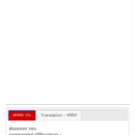
अध्यायः ११५
Translation - भाषांतर
श्रीनरनारायण उवाच-