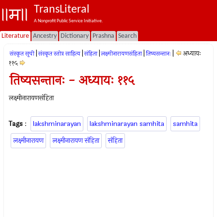
TransLiteral
A Nonprofit Public Service Initiative.
Literature
Ancestry
Dictionary
Prashna
Search
|
|
|
|
|
अध्यायः
संस्कृत सूची
संस्कृत स्तोत्र साहित्य
संहिता
लक्ष्मीनारायणसंहिता
तिष्यसन्तानः
११५
तिष्यसन्तानः - अध्यायः ११५
लक्ष्मीनारायणसंहिता
Tags
:
lakshminarayan
lakshminarayan samhita
samhita
लक्ष्मीनारायण
लक्ष्मीनारायण संहिता
संहिता