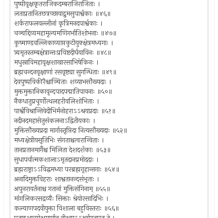
पुष्पीवृक्षकृतराजिकदम्बराजिराजिताः ।
लताप्रतानितछत्रच्छायाद्रुमसुपार्श्वकाः ॥४६॥
शर्कराफलवल्लीनां कृत्रिमनदपार्श्वकाः ।
चञ्चद्दिव्यमहामूल्यमणिगर्भातिशोभनाः ॥४७॥
कूष्माण्डवल्लिकाव्याप्तकुटीयुक्क्षेत्रमध्यगाः ।
त्र्यमृतस्तम्बक्षेत्रान्तःप्रविष्टदीर्घयायिनः ॥४८॥
मधुस्राविमहावृक्षशाखारसाभिषेकिनः ।
ब्रह्मचन्दनवृक्षाणां रसवृष्ट्या सुगन्धिताः ॥४९॥
देवपुष्पविकीरैश्चाञ्चिताः शय्याभसौख्यदाः ।
मुक्तमुक्तानिकावृन्दपादपद्मातिपावनाः ॥५०॥
नैकधातुप्रचूर्णोत्थलहरीवलिशोभिताः ।
पार्श्वविश्रान्तिवेदीभिर्मनोहराऽऽश्रयप्रदाः ॥५१॥
नदीनदमहासेतुसंकलनाऽद्वितीयकाः ।
मुक्तिसौख्यप्रदा मार्गास्तृप्तिदा नित्यसौख्यदाः ॥५२॥
मध्यक्षेत्रीयसृतिभिः संगताश्चत्वरान्विताः ।
तानप्रतानमार्गैश्च मिलिता देशदर्शकाः ॥५३॥
सुधापर्वात्मकशालाऽमृतदानप्रमोददाः ।
ब्रह्मराष्ट्राऽऽविद्धमध्या परब्रह्मगृहान्तगाः ॥५४॥
अनादिमुक्तविहराः शाश्वतानन्दसंभृताः ।
अपुनरावर्तनाश्च गतानां मुक्तिसंगिनाम् ॥५५॥
मांगलिकरसद्रव्यैः सिक्ताः श्रेयोरसादिभिः ।
कल्याणपदवीयुक्ता विशाला बहुविस्तराः ॥५६॥