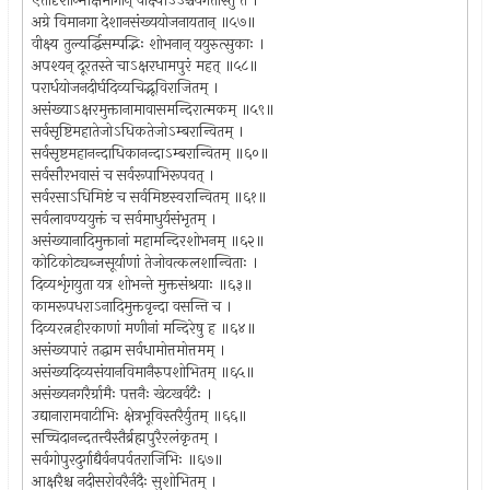
एतादृशान्मोक्षमार्गान् वीक्ष्याऽऽश्चर्यगतास्तु ते ।
अग्रे विमानगा देशानसंख्ययोजनायतान् ॥५७॥
वीक्ष्य तुल्यर्द्धिसम्पद्भिः शोभनान् ययुरुत्सुकाः ।
अपश्यन् दूरतस्ते चाऽक्षरधामपुरं महत् ॥५८॥
परार्धयोजनदीर्घदिव्यचिद्भूविराजितम् ।
असंख्याऽक्षरमुक्तानामावासमन्दिरात्मकम् ॥५९॥
सर्वसृष्टिमहातेजोऽधिकतेजोऽम्बरान्वितम् ।
सर्वसृष्टमहानन्दाधिकानन्दाऽम्बरान्वितम् ॥६०॥
सर्वसौरभवासं च सर्वरूपाभिरूपवत् ।
सर्वरसाऽधिमिष्टं च सर्वमिष्टस्वरान्वितम् ॥६१॥
सर्वलावण्ययुक्तं च सर्वमाधुर्यसंभृतम् ।
असंख्यानादिमुक्तानां महामन्दिरशोभनम् ॥६२॥
कोटिकोट्यब्जसूर्याणां तेजोवत्कलशान्विताः ।
दिव्यशृंगयुता यत्र शोभन्ते मुक्तसंश्रयाः ॥६३॥
कामरूपधराऽनादिमुक्तवृन्दा वसन्ति च ।
दिव्यरत्नहीरकाणां मणीनां मन्दिरेषु ह ॥६४॥
असंख्यपारं तद्धाम सर्वधामोत्तमोत्तमम् ।
असंख्यदिव्यसंयानविमानैरुपशोभितम् ॥६५॥
असंख्यनगरैर्ग्रामैः पत्तनैः खेटखर्वटैः ।
उद्यानारामवाटीभिः क्षेत्रभूविस्तरैर्युतम् ॥६६॥
सच्चिदानन्दतत्त्वैस्तैर्ब्रह्मपुरैरलंकृतम् ।
सर्वगोपुरदुर्गाद्यैर्वनपर्वतराजिभिः ॥६७॥
आक्षरैश्च नदीसरोवरैर्नदैः सुशोभितम् ।