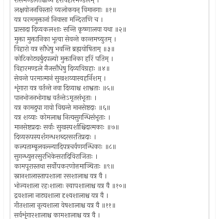
रासमण्डलतश्चोर्ध्वं हरेर्विहारमण्डलम् ।
लक्षयोजनविस्तारं व्यलोकयन् विमानगाः ॥१॥
यत्र परममुक्तानां निवासा मन्दिराणि च ।
प्रासादा दिव्यकलशाः सन्ति कृष्णालया यथा ॥२॥
मुक्ता मुक्तानिका भूत्वा सेवन्ते कान्तमच्युतम् ।
विहारो यत्र सौधेषु भवन्ति ब्रह्मयोषिताम् ॥३॥
कोटिकोट्यर्बुदपत्न्यो मुक्तानिका हरिं पतिम् ।
विहारमण्डले नैजसौधेषु दिव्यविग्रहाः ॥४॥
सेवन्ते परमात्मानं सुखशय्यास्वहर्निशम् ।
शृंगारा यत्र वर्तन्ते नवा दिव्याश्च शाश्वताः ॥५॥
पानभोजनभोगाश्च वर्तन्तेऽमृतसंभृताः ।
यत्र कामदुघा गावो विद्यन्ते मानसेष्टदाः ॥६॥
यत्र शय्याः कोमलाश्च नित्यसुगन्धिसंभृताः ।
मानसेष्टप्रदाः सर्वाः सुखस्पर्शाश्चिदात्मकाः ॥७॥
दिव्यरूपस्पर्शगन्धशब्दरसरतिप्रदाः ।
कल्पताम्बूलवल्ल्यादिपत्रचर्वणगन्धिकाः ॥८॥
सुगन्ध्युत्तरसुरभिकेसरादिविराजिताः ।
कामपूरास्तथा सर्वोपकरणोत्तमाञ्चिताः ॥९॥
स्नानशालास्तापशाला रसशालाश्च यत्र वै ।
भोज्यशाला रहःशालाः स्वापशालाश्च यत्र वै ॥१०॥
द्रवशाला नाट्यशाला दृश्यशालाश्च यत्र वै ।
गीतशाला नृत्यशाला वेषशालाश्च यत्र वै ॥११॥
सर्वशृंगारशालाश्च कामशालाश्च यत्र वै ।