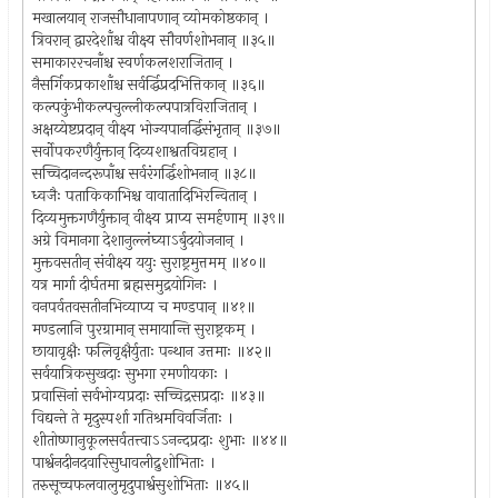
मखालयान् राजसौधानापणान् व्योमकोष्ठकान् ।
त्रिवरान् द्वारदेशाँश्च वीक्ष्य सौवर्णशोभनान् ॥३५॥
समाकाररचनाँश्च स्वर्णकलशराजितान् ।
नैसर्गिकप्रकाशाँश्च सर्वर्द्धिप्रदभित्तिकान् ॥३६॥
कल्पकुंभीकल्पचुल्लीकल्पपात्रविराजितान् ।
अक्षय्येष्टप्रदान् वीक्ष्य भोज्यपानर्द्धिसंभृतान् ॥३७॥
सर्वोपकरणैर्युक्तान् दिव्यशाश्वतविग्रहान् ।
सच्चिदानन्दरूपाँश्च सर्वरंगर्द्धिशोभनान् ॥३८॥
ध्वजैः पताकिकाभिश्च वावातादिभिरन्वितान् ।
दिव्यमुक्तगणैर्युक्तान् वीक्ष्य प्राप्य समर्हणाम् ॥३९॥
अग्रे विमानगा देशानुल्लंघ्याऽर्बुदयोजनान् ।
मुक्तवसतीन् संवीक्ष्य ययुः सुराष्ट्रमुत्तमम् ॥४०॥
यत्र मार्गा दीर्घतमा ब्रह्मसमुद्रयोगिनः ।
वनपर्वतवसतीनभिव्याप्य च मण्डपान् ॥४१॥
मण्डलानि पुरग्रामान् समायान्ति सुराष्ट्रकम् ।
छायावृक्षैः फलिवृक्षैर्युताः पन्थान उत्तमाः ॥४२॥
सर्वयात्रिकसुखदाः सुभगा रमणीयकाः ।
प्रवासिनां सर्वभोग्यप्रदाः सच्चिद्रसप्रदाः ॥४३॥
विद्यन्ते ते मृदुस्पर्शा गतिश्रमविवर्जिताः ।
शीतोष्णानुकूलसर्वतत्त्वाऽऽनन्दप्रदाः शुभाः ॥४४॥
पार्श्वनदीनदवारिसुधावलीद्रुशोभिताः ।
तरुसूच्चफलवालुमृदुपार्श्वसुशोभिताः ॥४५॥