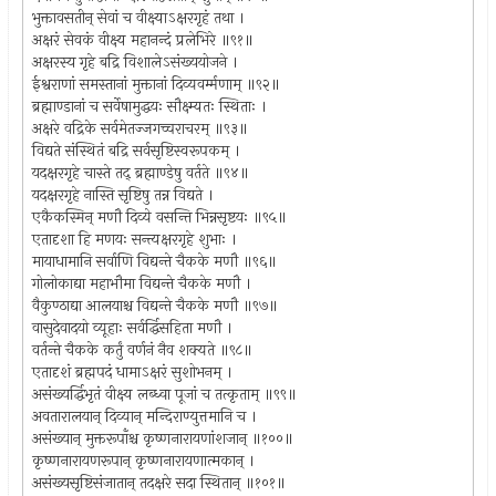
भुक्तावसतीन् सेवां च वीक्ष्याऽक्षरगृहं तथा ।
अक्षरं सेवकं वीक्ष्य महानन्दं प्रलेभिरे ॥९१॥
अक्षरस्य गृहे बद्रि विशालेऽसंख्ययोजने ।
ईश्वराणां समस्तानां मुक्तानां दिव्यवर्म्मणाम् ॥९२॥
ब्रह्माण्डानां च सर्वेषामुद्धयः सौक्ष्म्यतः स्थिताः ।
अक्षरे वद्रिके सर्वमेतज्जगच्चराचरम् ॥९३॥
विद्यते संस्थितं बद्रि सर्वसृष्टिस्वरूपकम् ।
यदक्षरगृहे चास्ते तद् ब्रह्माण्डेषु वर्तते ॥९४॥
यदक्षरगृहे नास्ति सृष्टिषु तन्न विद्यते ।
एकैकस्मिन् मणौ दिव्ये वसन्ति भिन्नसृष्टयः ॥९५॥
एतादृशा हि मणयः सन्त्यक्षरगृहे शुभाः ।
मायाधामानि सर्वाणि विद्यन्ते चैकके मणौ ॥९६॥
गोलोकाद्या महाभौमा विद्यन्ते चैकके मणौ ।
वैकुण्ठाद्या आलयाश्च विद्यन्ते चैकके मणौ ॥९७॥
वासुदेवादयो व्यूहाः सर्वर्द्धिसहिता मणौ ।
वर्तन्ते चैकके कर्तुं वर्णनं नैव शक्यते ॥९८॥
एतादृशं ब्रह्मपदं धामाऽक्षरं सुशोभनम् ।
असंख्यर्द्धिभृतं वीक्ष्य लब्ध्वा पूजां च तत्कृताम् ॥९९॥
अवतारालयान् दिव्यान् मन्दिराण्युत्तमानि च ।
असंख्यान् मुक्तरूपाँश्च कृष्णनारायणांशजान् ॥१००॥
कृष्णनारायणरूपान् कृष्णनारायणात्मकान् ।
असंख्यसृष्टिसंजातान् तदक्षरे सदा स्थितान् ॥१०१॥