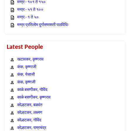
मन्त्र - १०१ ते १५०
मन्त्र - ५१ ते १००
मन्त्र - १ ते ५०
मन्त्र प्रतिलोम दुर्गासप्तशती पाठविधिः
Latest People
खटावकर, कृष्णराव
कंक, कृष्णाजी
कंक, येसाजी
कंक, कृष्णजी
काळे बसणीकर, गोविंद
काळे बसणीकर, कृष्णराव
कोल्हटकर, बळवंत
कोल्हटकर, लक्ष्मण
कोल्हटकर, गोविंद
कोल्हटकर, राम्रचंद्र