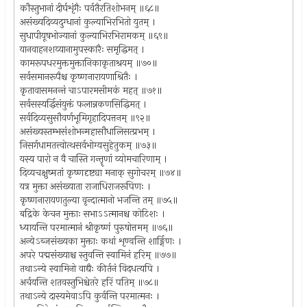
कौस्तुभानां दीर्घशृंगैः पर्वतैरतिशोभनम् ॥६८॥
असंख्यदिव्यदुग्धानां कुल्याभिरभितो युतम् ।
सुधापीयूषभोज्यानां कुल्याभिरभिरामकम् ॥६९॥
यानवाहनशय्यानामुपस्कारैः समृद्धिमत् ।
कामरूपधरमुक्तमुक्तानिकाकृताश्रयम् ॥७०॥
सर्वसमानरूपैश्च कृष्णनारायणाश्रितैः ।
कृतावासमनन्तं चाऽपारमसीमकं महत् ॥७१॥
सर्वसस्यर्द्धिसंयुक्तं फलान्नकणसिद्धिमत् ।
सर्वदिव्यसुसौवर्णभूमिगृहादिपत्तनम् ॥९२॥
असंख्यस्तम्भसंशोभन्महासौधालिसत्प्रभम् ।
निसर्गधामतत्त्वोत्थसर्वभोग्यसुहेतुकम् ॥७३॥
यस्य पारो न वै चास्ति गन्तॄणां व्योमचारिणाम् ।
दिव्यचक्षुष्मतां कृष्णदृष्ट्या मनाक् सुगोचरम् ॥७४॥
यत्र मुक्ता असंख्याता राजाधिराजरूपिणः ।
कृष्णनारायणतुल्या वृन्दात्मानो भजन्ति तम् ॥७५॥
बद्रिके केचन मुक्ताः सभाऽऽत्मानश्च कोटिशः ।
ध्यायन्ति परमात्मानं श्रीकृष्णं पुरुषोत्तमम् ॥७६॥
अन्येऽब्जसंख्यका मुक्ताः कथां शृण्वन्ति शार्ङ्गिणः ।
अपरे पद्मसंख्याश्च स्तुवन्ति स्वामिनं हरिम् ॥७७॥
तथाऽन्ये स्वामिनो वाद्यैः कीर्तनं विदधत्यपि ।
अर्चयन्ति शतवस्तुभिश्चेतरे हरिं पतिम् ॥७८॥
तथाऽन्ये दास्यमेवाऽपि कुर्वन्ति परमात्मनः ।