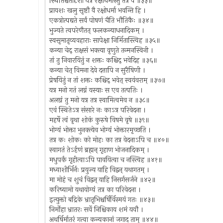
स्थितिश्चैतादृशी यत्र रक्षोधर्मास्तु तत्र वै ॥३३॥
प्रायशः खलु सृष्टौ वै रक्षोधर्मा भवन्ति हि ।
एकत्रोत्पद्यते सर्वं पोषणं चैति भौतिकैः ॥३४॥
भुज्यते त्वपरेणैतत् फलकन्याधनादिकम् ।
स्वसृमातृव्यवहाराः सापेक्षा निर्मितास्त्विह ॥३५॥
कन्या चेद् राक्षसं भक्त्या वृणुते तन्मनस्विनी ।
तां तु निवारयितुं न शक्तः कश्चिद् भवेदिह ॥३६॥
कन्या चेत् विमना देवे दत्तापि न सुरैषिणी ।
प्रेषयितुं न तां शक्तः कश्चिद् भवेत् स्वयंवराम् ॥३७॥
यत्र मनो गतं लग्नं यस्याः स एव तत्पतिः ।
अलग्नं तु मनो यत्र तत्र स्वामित्वमेव न ॥३८॥
एवं स्थितेऽत्र संसारे नः काऽत्र परिवेदना ।
महर्षे त्वं वृथा शोकं कुरुषे विषमे वृषे ॥३९॥
भोग्यं भोक्ता भुनक्त्येव भोग्यं भोक्तारमृच्छति ।
तत्र कः शोकः को मोहः का तत्र वेदनाऽपि च ॥४०॥
स्वागतं तेऽर्हणं ब्रह्मन् गृहाण भोजनादिकम् ।
मधुपर्कं गृहीत्वाऽपि पावयित्वा च नस्त्विह ॥४१॥
मध्वाशीर्भिर्नः प्रयुज्य याहि विद्वन् यथागतम् ।
मा मोहं च शुचं विद्वन् याहि निसर्गसर्जने ॥४२॥
करिष्यामो यथायोग्यं तत्र का परिवेदना ।
इत्युक्तो बद्रिके भ्रातृभिश्चर्षिर्विस्मयं गतः ॥४३॥
निर्मोहा भ्रातरः सर्वे निश्चिकाय शमं ययौ ।
अथर्षिर्मातरं गत्वा कन्यकानां जगाद ताम् ॥४४॥