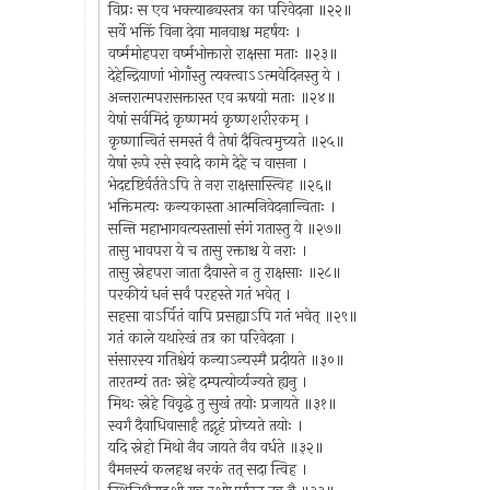
विप्रः स एव भक्त्याढ्यस्तत्र का परिवेदना ॥२२॥
सर्वे भक्तिं विना देवा मानवाश्च महर्षयः ।
वर्ष्ममोहपरा वर्ष्मभोक्तारो राक्षसा मताः ॥२३॥
देहेन्द्रियाणां भोगाँस्तु त्यक्त्वाऽऽत्मवेदिनस्तु ये ।
अन्तरात्मपरासक्तास्त एव ऋषयो मताः ॥२४॥
येषां सर्वमिदं कृष्णमयं कृष्णशरीरकम् ।
कृष्णान्वितं समस्तं वै तेषां दैवित्वमुच्यते ॥२५॥
येषां रूपे रसे स्वादे कामे देहे च वासना ।
भेददृष्टिर्वर्ततेऽपि ते नरा राक्षसास्त्विह ॥२६॥
भक्तिमत्यः कन्यकास्ता आत्मनिवेदनान्विताः ।
सन्ति महाभागवत्यस्तासां संगं गतास्तु ये ॥२७॥
तासु भावपरा ये च तासु रक्ताश्च ये नराः ।
तासु स्नेहपरा जाता दैवास्ते न तु राक्षसाः ॥२८॥
परकीयं धनं सर्वं परहस्ते गतं भवेत् ।
सहसा वाऽर्पितं वापि प्रसह्याऽपि गतं भवेत् ॥२९॥
गतं काले यथारेखं तत्र का परिवेदना ।
संसारस्य गतिश्चेयं कन्याऽन्यस्मै प्रदीयते ॥३०॥
तारतम्यं ततः स्नेहे दम्पत्योर्व्यज्यते ह्यनु ।
मिथः स्नेहे विवृद्धे तु सुखं तयोः प्रजायते ॥३१॥
स्वर्गं दैवाधिवासार्हं तद्गृहं प्रोच्यते तयोः ।
यदि स्नेहो मिथो नैव जायते नैव वर्धते ॥३२॥
वैमनस्यं कलहश्च नरकं तत् सदा त्विह ।