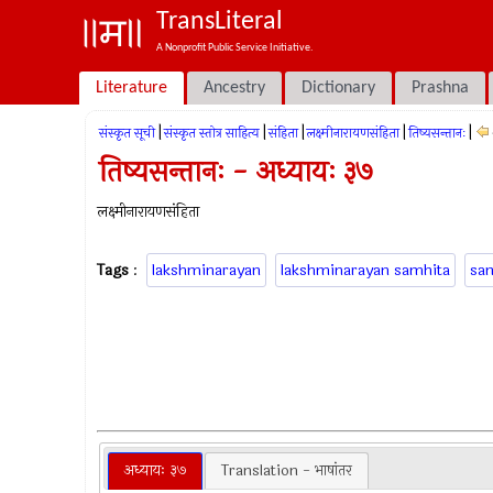
TransLiteral
A Nonprofit Public Service Initiative.
Literature
Ancestry
Dictionary
Prashna
|
|
|
|
|
संस्कृत सूची
संस्कृत स्तोत्र साहित्य
संहिता
लक्ष्मीनारायणसंहिता
तिष्यसन्तानः
तिष्यसन्तानः - अध्यायः ३७
लक्ष्मीनारायणसंहिता
Tags
:
lakshminarayan
lakshminarayan samhita
sa
अध्यायः ३७
Translation - भाषांतर