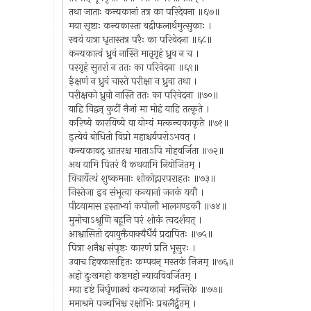
तथा जाताः कन्यकानां तत्र का परिदेवना ॥६७॥
मया सृष्टाः कन्यकास्ता बद्रीफलार्थमुत्सुकाः ।
स्वयं यात्रा धृतास्तत्र परैः का परिवेदना ॥६८॥
कन्यकात्वं ध्रुवं नास्ति मातृगृहं ध्रुव न च ।
परगृहं सुतरां न ततः का परिवेदना ॥६९॥
ईक्षणं न ध्रुवं चास्ते परीक्षा न ध्रुवा तथा ।
परीक्षको ध्रुवो नास्ति ततः का परिवेदना ॥७०॥
याहि विद्वन् कुटीं नैजां मा मोहं याहि तत्कृते ।
करिष्ये कारयिष्ये वा योग्यं मत्कन्यकाकृते ॥७१॥
इत्येवं बोधितो विप्रो महाश्चर्यपरोऽभवत् ।
कन्यकावद् भ्रातरश्च माताऽपि मोहवर्जिता ॥७२॥
अथ यामि पितरं वै कथयामि नियोजितम् ।
विचार्येत्थं शुष्कमनाः शोकोद्गारपराहतः ॥७३॥
निस्तेजा इव संभूत्वा कन्यानां जनकं ययौ ।
पीटयामास हस्ताभ्यां कपोलौ भालगण्डकौ ॥७४॥
मुमोचाऽश्रूणि बहूनि परं शोकं त्वदर्शयत् ।
आश्वासितो दयायुक्तैवाक्यैर्धैर्यं प्रदापितः ॥७५॥
पित्रा शनैश्च संपृष्टः कारणं प्रति भूसुरः ।
उवाच हिक्कासहितः कम्पयन् मस्तकं निजम् ॥७६॥
अहो दुःखमहो कष्टमहो न्यायविवर्जितम् ।
मया दृष्टं निर्घृणाढ्यं कन्यकानां मदन्तिके ॥७७॥
ममाश्रमे पञ्चभिश्च रक्षोभिः प्रबलैर्द्रुतम् ।