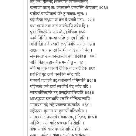
तत् कथं मुनिराट् चिन्तयसि स्त्रीजनचेष्टनम् ।
कन्यका यास्तु ताः कालान्तरे यास्यन्ति भोग्यताम् ॥५६॥
पत्नीत्वं परकीयात्वं परे तु मानवाः सुराः ।
यद्वा दैत्या राक्षसा वा नरा वै पतयो मताः ॥५७॥
यथा भाग्यं तथा जातं जायतेऽपि तथैव हि ।
पूर्वसञ्चितवेगेन जायन्ते गृहमेधिनः ॥५८॥
यदर्थं निर्मिता कन्या पतिः स एव तिष्ठति ।
अनिर्मितो न वै स्वामी कदाचिदपि जायते ॥५९॥
राक्षसाः पतयस्तासां निर्मिता यदि सन्ति चेत् ।
लब्धवन्तः रुन्यकास्तास्तत्र का परिवेदना ॥६०॥
याहि विद्वन् ब्रह्ममार्गं भ्रममार्गं तु मा वह ।
मोहं मा कुरु पारक्ये दैहिके वाऽप्यदैहिके ॥६१॥
प्ररक्षितं गृहे द्रव्यं परकीयं भवेद् यदि ।
पारक्यं परहस्ते तद् यथाभाग्यं गमिष्यति ॥६२॥
परित्यक्तं जने द्रव्यं स्वकीयं चेद् भवेद् यदि ।
स्वत्ववन्निजहस्ते तत् प्रसह्यैवागमिष्यति ॥६३॥
अब्ध्युद्भवा घनाश्चापि रत्नानि मौक्तिकान्यपि ।
भाग्यवतां गृहे राष्ट्रे प्रयान्त्यम्बरमार्गतः ॥६४॥
गृहोद्भवाः कुमारा वा कुमार्यो यतिधर्मगाः ।
भाग्यवशात् प्रयान्त्येव वनारण्यगुहादिकम् ॥६५॥
नारिकेलफले वारि प्रच्छन्नमपि रोहति ।
दीयमानमपि वारि कमले नाधिरोहति ॥६६॥
तस्मात् पूर्वकृता योगा भवन्ति नरयोषिताम् ।