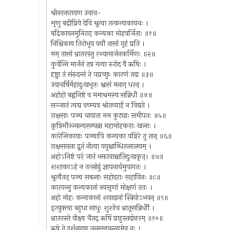
श्रीनरनारायण उवाच-
शृणु बद्रीप्रिये देवि श्रुत्वा तत्कन्यकावचः ।
बद्रिकायनमुनिराट् कन्यका मोहवर्जिताः ॥१॥
निश्चिकाय तिरोभूय ययौ तासां गृहं प्रति ।
मम् तासां भ्रातरस्तु रथ्यामार्जनकर्मिणः ॥२॥
कुर्वन्ति मार्जनं तत्र गत्वा रुरोद वै ऋषिः ।
दृष्ट्वा तं संरुदन्तं ते पप्रच्छुः कारणं तदा ॥३॥
उवाचर्षिर्महादुःखभृतः श्वासं मनाग् धरन् ।
अहोहो बह्वनिष्टं व ममाश्रमस्य सन्निधौ ॥४॥
सञ्जातं त्वद्य वच्म्यत्र श्रोतव्यार्हं न विद्यते ।
राक्षसाः पञ्च चायाता मम कुट्याः समीपतः ॥५॥
कृत्रिमौज्ज्वल्यसम्पन्ना महामोहकराः खलाः ।
कारेलिकायाः पञ्चापि कन्यका वव्रिरे तु तान् ॥६॥
राक्षसास्ता द्रुतं नीत्वा ययुश्चाब्धितलालयम् ।
अहोऽनिष्टं परं जातं भक्तायाश्चातिदुःखकृत्। ॥७॥
शशाकाऽहं न तत्सोढुं ज्ञापनार्थमुपागतः ।
श्रुत्वैतत् पञ्च सबलाः सहोदराः सहायिनः ॥८॥
कारयन्तु कन्यकानां स्वसृणां मोक्षणं ततः ।
अहो मोहः कन्यकानां शवादानां स्त्रियोऽभवन् ॥९॥
इत्युक्त्वा बहुधा साधुः शुशोच भ्रातृसन्निधीौ ।
भ्रातरस्ते वीक्ष्य चैतद् ऋषिं प्राहुस्तदोत्तरम् ॥१०॥
ऋषे ते दर्शनादद्य जन्मसाफल्यमेव नः ।