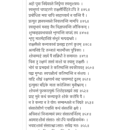
अहो पुत्रा निर्दयास्ते निर्घृणा स्वसृशत्रवः ।
स्वसॄणां चापहरणे राक्षसैर्विहितेऽपि ते ॥४५॥
प्रबोधिता मया चापि साहाय्यार्थं न यान्ति वै ।
प्रत्युत ज्ञानवन्तस्ते निवारयन्ति मामपि ॥४६॥
स्वसृभावं मनाङ् नैव विज्ञापयन्ति लौकिकम् ।
शुष्कहृदयभावास्ते शृण्वन्ति नापदं तव ॥४७॥
शृणु मातर्महानिष्टं संभूतं मत्पदाश्रये ।
राक्षसैस्ते कन्यकानां प्रसह्य हरणं कृतम् ॥४८॥
अत्यनिष्टं हि तज्जातं मातर्मोचय पुत्रिकाः ।
शोचाम्यहं तदर्थं वै सन्निधौ ते समागतः ॥४९॥
विना तु रक्षणं तासां नाशो वा स्यात्तु राक्षसैः ।
भोगं वा प्रमदानां ते करिष्यन्ति स्वकीयवत् ॥५०॥
यद्वा मुग्धाः स्वपत्नीत्वं करिष्यन्ति न संशयः ।
याहि शीघ्रं रक्षणार्थं सह चायाम्यहं द्रुतम् ॥५१॥
इत्युक्ता बद्रिके माता कारेलिका मुनीश्वरम् ।
शोचन्तं फुत्कारयुक्तं शिरोहस्तद्वयं तदा ॥५२॥
प्राह मुने कथं कन्याकृते शोकं करोषि वै ।
न ते कन्या न ते योगः सम्बन्धस्ते न विद्यते ॥५३॥
संसारोत्तीर्ण एवासि कथं संसरसि क्षये ।
अविनाशं निजात्मानं स्मर संसारवर्जितम् ॥५४॥
अस्मादृशीनां संसारः सोऽपि यावन्निजार्थकः ।
भवादृशानां संसारश्चाऽसारः सर्वदा मतः ॥५५॥