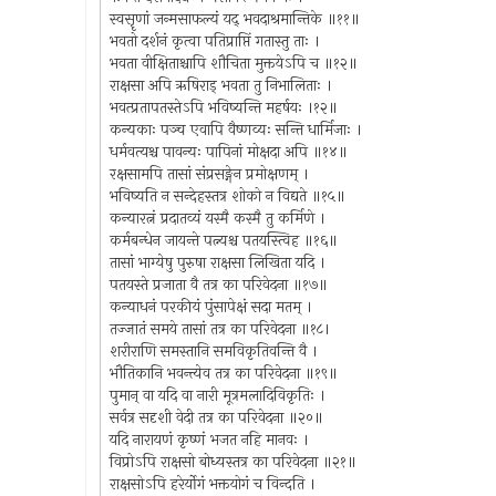
स्वसॄणां जन्मसाफल्यं यद् भवदाश्रमान्तिके ॥११॥
भवतो दर्शनं कृत्वा पतिप्राप्तिं गतास्तु ताः ।
भवता वीक्षिताश्चापि शौचिता मुक्तयेऽपि च ॥१२॥
राक्षसा अपि ऋषिराड् भवता तु निभालिताः ।
भवत्प्रतापतस्तेऽपि भविष्यन्ति महर्षयः ।१२॥
कन्यकाः पञ्च एवापि वैष्णव्यः सन्ति धार्मिजाः ।
धर्मवत्यश्च पावन्यः पापिनां मोक्षदा अपि ॥१४॥
रक्षसामपि तासां संप्रसङ्गेन प्रमोक्षणम् ।
भविष्यति न सन्देहस्तत्र शोको न विद्यते ॥१५॥
कन्यारत्नं प्रदातव्यं यस्मै कस्मै तु कर्मिणे ।
कर्मबन्धेन जायन्ते पत्न्यश्च पतयस्त्विह ॥१६॥
तासां भाग्येषु पुरुषा राक्षसा लिखिता यदि ।
पतयस्ते प्रजाता वै तत्र का परिवेदना ॥१७॥
कन्याधनं परकीयं पुंसापेक्षं सदा मतम् ।
तज्जातं समये तासां तत्र का परिवेदना ॥१८।
शरीराणि समस्तानि समविकृतिवन्ति वै ।
भौतिकानि भवन्त्येव तत्र का परिवेदना ॥१९॥
पुमान् वा यदि वा नारी मूत्रमलादिविकृतिः ।
सर्वत्र सदृशी वेदी तत्र का परिवेदना ॥२०॥
यदि नारायणं कृष्णं भजत नहि मानवः ।
विप्रोऽपि राक्षसो बोध्यस्तत्र का परिवेदना ॥२१॥
राक्षसोऽपि हरेर्योगं भक्तयोगं च विन्दति ।