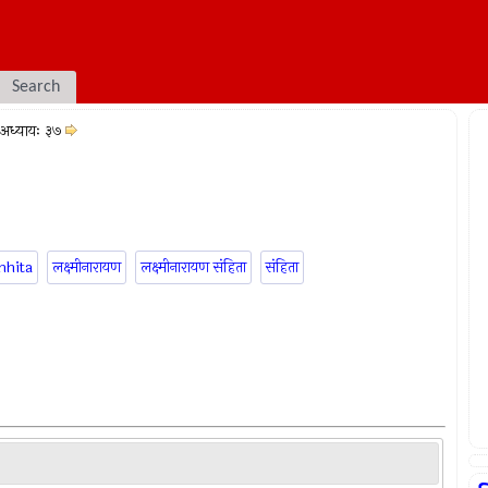
Search
अध्यायः ३७
mhita
लक्ष्मीनारायण
लक्ष्मीनारायण संहिता
संहिता