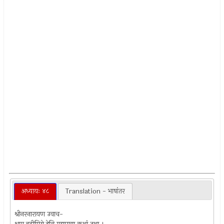
अध्यायः ४८
Translation - भाषांतर
श्रीनरनारायण उवाच-