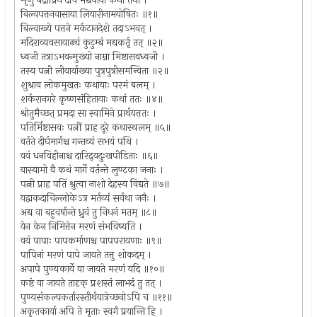
शृणु बद्रीप्रिये देवि मद्यपाया कथां तथा ।
बिल्वपत्तनवासाया लियारीनामयोषितः ॥१॥
बिल्वाख्ये पत्तने मर्कटानदेशे तदाऽभवत् ।
मदिराव्यवसायाढ्यं कुटुम्बं मद्यकर्तृ तत् ॥२॥
ध्वजी तत्राऽभवन्मुख्यो नाम्ना मिष्टासवध्वजी ।
तस्य पत्नी लीयार्याख्या पुत्रपुत्रीसमन्विता ॥२॥
शुश्राव लोकमुखतः कथायाः परमं बलम् ।
शर्करानगरे कृष्णसंहितायाः कथां ततः ॥४॥
श्रोतुमैच्छत् प्रमदा सा स्वामिने प्रार्थयत्ततः ।
पतिर्मिष्टासवः पत्नीं प्राह दूरे कथास्थलम् ॥५॥
वर्तते दीर्घमार्गश्च गन्तव्यं सभयं पथि ।
वयं धनविहीनाश्च दारिद्र्यदुःखपीडिताः ॥६॥
यास्यामो वै कथं मार्गे वर्तन्ते लुण्टका जनाः ।
पत्नी प्राह पतिं श्रुत्वा नाशो देहस्य विद्यते ॥७॥
यद्वाकदाचिल्लोकेऽत्र मर्तव्यं सर्वथा जनैः ।
अद्य वा बहुवर्षान्ते ध्रुवं तु निधनं मतम् ॥८॥
येन केन निमित्तेन मरणं संभविष्यति ।
वयं पापाः पापकर्माणश्च पापपरायणाः ॥९॥
पापिनां मरणं पापे जायते तत्तु शोकदम् ।
अपापे पुण्यकार्ये वा जायते मरणं यदि ॥१०॥
कष्टं वा जायते तादृक् प्रशस्तं लाभदं तु तत् ।
पुण्यसंकल्पकर्तारस्तीर्थयात्रेच्छवोऽपि च ॥११॥
अकृतकार्या अपि ते मृताः स्वर्गं प्रयान्ति हि ।