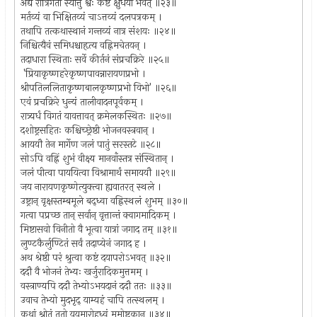
अद्य रात्रिर्गता स्यात्तु श्वः कष्टं क्षुधया भवेत् ॥२३॥
मर्तव्यं वा भिक्षितव्यं चाऽत्तव्यं दलपत्रकम् ।
तथापि तत्कथास्थानं गन्तव्यं नात्र संशयः ॥२४॥
निश्चित्यैवं समिधश्चाहृत्य वह्निमचेतयन् ।
तदाधारा स्थिताः सर्वे कीर्तनं संप्रचक्रिरे ॥२५॥
'प्रियाकृष्णहरेकृष्णपावन्नारायणप्रभो ।
श्रीपतिललिताकृष्णबालकृष्णप्रभो विभो' ॥२६॥
एवं प्रचक्रिरे धुन्यं तालीवादनपूर्वकम् ।
रात्र्यर्धं विगतं यावत्तावत् क्रमेलकस्थितः ॥२७॥
दशोष्ट्रसहितः कश्चिच्छ्रेष्ठी भोजनवस्त्रवान् ।
आययौ तेन मार्गेण जलं पातुं सरस्तटे ॥२८॥
सोऽपि वह्निं शुभं वीक्ष्य मानवाँस्तत्र संस्थितान् ।
जलं पीत्वा पाययित्वा विश्रामार्थं समाययौ ॥२९॥
जय नारायणकृष्णेत्युक्त्वा ह्यवातरत् स्थले ।
उष्ट्रान् वृक्षस्तम्बमूले बद्ध्वा वह्निस्थलं शुभम् ॥३०॥
गत्वा पप्रच्छ तान् सर्वान् वृत्तान्तं क्वागमादिकम् ।
मिष्टासवो विनीतो वै भूत्वा यात्रां जगाद तम् ॥३१॥
लुण्टकैर्लुण्टितं सर्वं तदाप्येनं जगाद ह ।
अथ श्रेष्ठी परं श्रुत्वा कष्टं दयापरोऽभवत् ॥३२॥
ददौ वै भोजनं तेभ्यः खर्जुरादिकमुत्तमम् ।
वस्त्राण्यपि ददौ तेभ्योऽभयदानं ददौ ततः ॥३३॥
उवाच तेभ्यो मुदभृद् याम्यहं चापि तत्स्थलम् ।
कथां श्रोतुं ततो यूयमारोहध्वं ममोष्ट्रकान् ॥३४॥