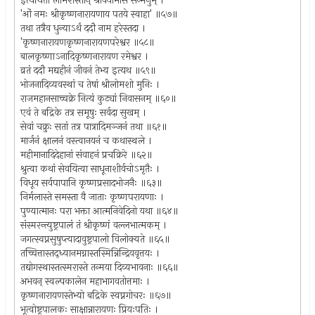
इत्यर्थितो लोमशस्तान् श्रावयामास सन्मनुम् ।
'ओं नमः श्रीकृष्णनारायणाय पतये स्वाहा' ॥५७॥
तथा तत्रैव धुन्याऽर्थं ददौ नाम हरेस्तदा ।
'कृष्णनारायणकृष्णनारायणपरेश्वर ॥५८॥
बालकृष्णाऽनादिकृष्णनारायण रमेश्वर ।
व्रतं ददौ मद्यहीनं जीवनं तेभ्य इत्यथ ॥५९॥
भोजनादिव्यवस्थां च तेषां श्रीलोमशो मुनिः ।
राजमहानसाच्चक्रे नित्यं कुट्यां निवासनम् ॥६०॥
एवं ते बद्रिके तत्र समूषुः सर्वदा सुखम् ।
सेवां चक्रुः सतां तत्र पात्रादिमञ्जनं तथा ॥६१॥
मार्जनं क्षालनं वस्त्वानयनं च कथास्थले ।
महीमानादिदेहानां संवाहनं प्रचक्रिरे ॥६२॥
श्रुत्वा कथां सेवयित्वा साधूनाशीर्वचोऽमृतैः ।
विधूय सर्वपापानि कृष्णप्रसादभोजनैः ॥६३॥
निर्मलास्ते समस्ता वै जाताः कृष्णपरायणाः ।
पुण्यात्मानः परा भक्ता आत्मनिवेदिनो यथा ॥६४॥
संस्मरन्त्युष्ट्रपालं तं श्रीकृष्णं वल्लभात्मकम् ।
जगत्स्वप्नसुषुप्त्यादावुष्ट्रपालो विलोक्यते ॥६५॥
तच्चित्तास्तद्ध्यानमग्नास्तस्मिन्निन्द्रियवृत्तयः ।
तद्योगस्थास्तत्स्मरास्ते तन्मया दिव्यभावनाः ॥६६॥
अभवन् स्वल्पकालेन महाभागवतोत्तमाः ।
कृष्णनारायणस्तेभ्यो बद्रिके स्वप्नगोचरः ॥६७॥
भूत्वोष्ट्रपालकः साक्षान्नारायणः प्रियःपतिः ।