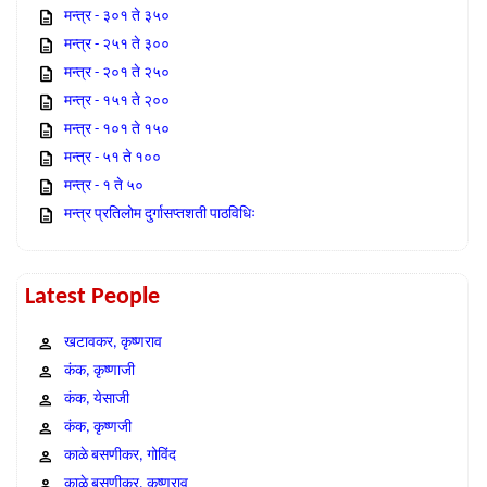
मन्त्र - ३०१ ते ३५०
मन्त्र - २५१ ते ३००
मन्त्र - २०१ ते २५०
मन्त्र - १५१ ते २००
मन्त्र - १०१ ते १५०
मन्त्र - ५१ ते १००
मन्त्र - १ ते ५०
मन्त्र प्रतिलोम दुर्गासप्तशती पाठविधिः
Latest People
खटावकर, कृष्णराव
कंक, कृष्णाजी
कंक, येसाजी
कंक, कृष्णजी
काळे बसणीकर, गोविंद
काळे बसणीकर, कृष्णराव