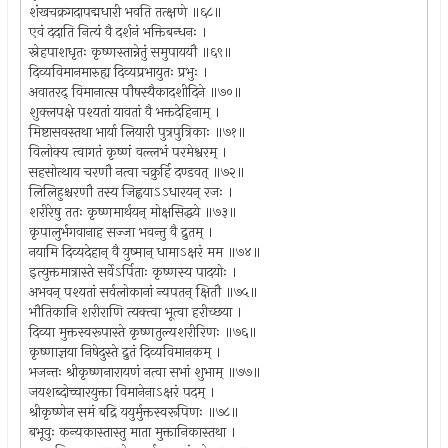
शंखचक्रगदापद्मधारी भवति तत्क्षणे ॥६८॥
एवं ददाति नित्यं वै दर्शनं भक्तिबन्धनः ।
स्नेहपाशधृतः कृष्णस्तान्नेतुं समुपाययौ ॥६९॥
दिव्यविमानमारुह्य दिव्यप्रभायुतः प्रभुः ।
अवातरद् विमानात्स पौषस्यैकादशीदिने ॥७०॥
शुक्लपक्षे पश्यतां यावतां वै भक्तदेहिनाम् ।
मिष्टासवस्तथा भार्या लियारी पुत्रपुत्रिकाः ॥७१॥
विलोक्य त्वागतं कृष्णं वल्लभं परमेश्वरम् ।
सहसोत्थाय चरणौ नत्वा चक्रुर्हि दण्डवत् ॥७२॥
लिलिहुश्चरणौ तस्य जिह्वयाऽऽधारयन् रजः ।
शरीरेषु ततः कृष्णमार्थयन् मोक्षसिद्धये ॥७३॥
कृपालुर्भगवानाह सज्जा भवन्तु वै द्रुतम् ।
नयामि दिव्यदेहान् वै युष्मान् धामाऽक्षरं मम ॥७४॥
इत्युक्तमात्रास्ते सर्वेऽर्पिताः कृष्णस्य पादयोः ।
अभवन् पश्यतां सर्वलोकानां न्यपतन् क्षितौ ॥७५॥
भौतिकानि शरीराणि त्यक्त्वा भूत्वा हरीच्छया ।
दिव्या मुक्तस्वरूपास्ते कृष्णतुल्यशरीरिणः ॥७६॥
कृष्णाज्ञया निषेदुस्ते द्रुतं दिव्यविमानकम् ।
भजन्तः श्रीकृष्णनारायणं नत्वा सभां शुभाम् ॥७७॥
जयशब्दोच्चारयुक्ता विमानेनाऽक्षरं पदम् ।
श्रीकृष्णेन समं बद्रि ययुर्मुक्तस्वरूपिणः ॥७८॥
बभूवुः कन्यकास्तास्तु माता मुक्तानिकास्तथा ।