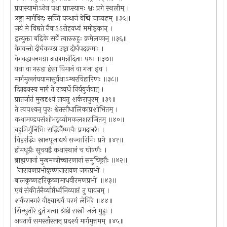
प्रयास्यामोऽनेन पथा प्राप्स्यामः श्वः प्रगे स्थलीम् ।
उष्ट्रा मार्गविदः सन्ति पन्थानं वेद्मि चाप्यहम् ॥३५॥
जयं मे विद्यते नैवाऽऽरोहयध्वं ममोष्ट्रकान् ।
इत्युक्ता बद्रिके सर्वे त्वारुरुहुः क्रमेलकान् ॥३६॥
वेगवन्तो दीर्घकण्ठा उष्ट्रा दीर्घपदक्रमाः ।
वेगवद्धावनमग्ना अक्रामन्नोदिताः पथः ॥३७॥
यथा वा गरुडा हंसा विमानं वा गजा इव ।
मार्गमुल्लंघयामासुर्यथाऽम्बरविहारिणः ॥३८॥
दिनद्वयस्य मार्गं ते रात्र्यर्धे निर्ययुर्जवात् ।
प्रातर्जातं मुखदृश्यं तावत्तु शर्करापुरम् ॥३९॥
ते त्वपश्यन् पुरः श्वेतसौधालिकाप्रशोभितम् ।
कथामण्डपसंशोभद्व्योमकलशराजितम् ॥४०॥
बहुभिर्मुनिभिः सद्भिर्वैष्णवैः प्रमदानरैः ।
विहरद्भिः स्नानपूजाद्यर्थं सञ्चारिभिः प्रगे ॥४१॥
होमधूम्रैः सूचयद्वै कथास्थानं च घोषणैः ।
ब्राह्मणानां मुखमन्त्रोच्चारणानां समुच्छ्रितैः ॥४२॥
'नारायणप्रभोकृष्णनारायण जगत्प्रभो ।
बालकृष्णहरिकृष्णमाधवीरमणप्रभो' ॥४३॥
एवं संकीर्तनैर्व्याप्तैर्ध्वनिव्याप्तं तु पावनम् ।
शर्करानगरं वीक्ष्याश्चर्यं परमं लेभिरे ॥४४॥
सिन्धुतीरे द्रुतं गत्वा श्रेष्ठी सस्नौ जले मुहुः ।
अवतार्य समस्ताँस्तान् प्रदर्श्य मार्गमुत्तमम् ॥४५॥