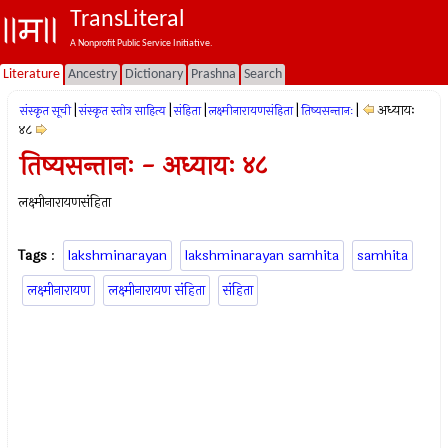
TransLiteral
A Nonprofit Public Service Initiative.
Literature
Ancestry
Dictionary
Prashna
Search
|
|
|
|
|
अध्यायः
संस्कृत सूची
संस्कृत स्तोत्र साहित्य
संहिता
लक्ष्मीनारायणसंहिता
तिष्यसन्तानः
४८
तिष्यसन्तानः - अध्यायः ४८
लक्ष्मीनारायणसंहिता
Tags
:
lakshminarayan
lakshminarayan samhita
samhita
लक्ष्मीनारायण
लक्ष्मीनारायण संहिता
संहिता