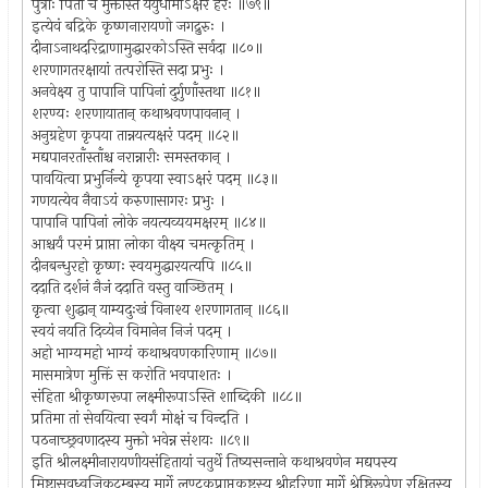
पुत्राः पिता च मुक्तास्ते ययुर्धामाऽक्षरं हरेः ॥७९॥
इत्येवं बद्रिके कृष्णनारायणो जगद्रुरुः ।
दीनाऽनाथदरिद्राणामुद्धारकोऽस्ति सर्वदा ॥८०॥
शरणागतरक्षायां तत्परोस्ति सदा प्रभुः ।
अनवेक्ष्य तु पापानि पापिनां दुर्गुणाँस्तथा ॥८१॥
शरण्यः शरणायातान् कथाश्रवणपावनान् ।
अनुग्रहेण कृपया तान्नयत्यक्षरं पदम् ॥८२॥
मद्यपानरताँस्ताँश्च नरान्नारीः समस्तकान् ।
पावयित्वा प्रभुर्निन्ये कृपया स्वाऽक्षरं पदम् ॥८३॥
गणयत्येव नैवाऽयं करुणासागरः प्रभुः ।
पापानि पापिनां लोके नयत्यव्ययमक्षरम् ॥८४॥
आश्चर्यं परमं प्राप्ता लोका वीक्ष्य चमत्कृतिम् ।
दीनबन्धुरहो कृष्णः स्वयमुद्धारयत्यपि ॥८५॥
ददाति दर्शनं नैजं ददाति वस्तु वाञ्छितम् ।
कृत्वा शुद्धान् याम्यदुःखं विनाश्य शरणागतान् ॥८६॥
स्वयं नयति दिव्येन विमानेन निजं पदम् ।
अहो भाग्यमहो भाग्यं कथाश्रवणकारिणाम् ॥८७॥
मासमात्रेण मुक्तिं स करोति भवपाशतः ।
संहिता श्रीकृष्णरूपा लक्ष्मीरूपाऽस्ति शाब्दिकी ॥८८॥
प्रतिमा तां सेवयित्वा स्वर्गं मोक्षं च विन्दति ।
पठनाच्छ्रवणादस्य मुक्तो भवेन्न संशयः ॥८९॥
इति श्रीलक्ष्मीनारायणीयसंहितायां चतुर्थे तिष्यसन्ताने कथाश्रवणेन मद्यपस्य
मिष्टासवध्वजिकुटुम्बस्य मार्गे लुण्टकप्राप्तकष्टस्य श्रीहरिणा मार्गे श्रेष्ठिरूपेण रक्षितस्य