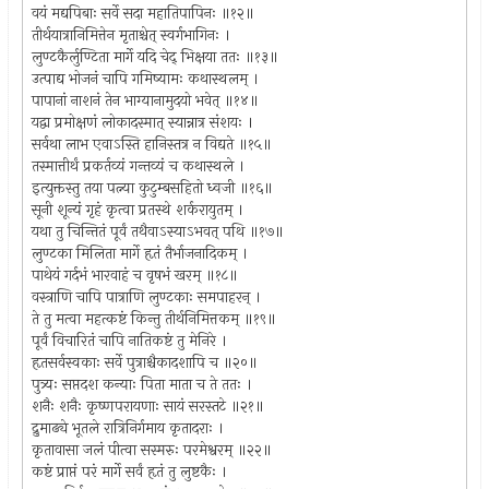
वयं मद्यपिबाः सर्वे सदा महातिपापिनः ॥१२॥
तीर्थयात्रानिमित्तेन मृताश्चेत् स्वर्गभागिनः ।
लुण्टकैर्लुण्टिता मार्गे यदि चेद् भिक्षया ततः ॥१३॥
उत्पाद्य भोजनं चापि गमिष्यामः कथास्थलम् ।
पापानां नाशनं तेन भाग्यानामुदयो भवेत् ॥१४॥
यद्वा प्रमोक्षणं लोकादस्मात् स्यान्नात्र संशयः ।
सर्वथा लाभ एवाऽस्ति हानिस्तत्र न विद्यते ॥१५॥
तस्मात्तीर्थं प्रकर्तव्यं गन्तव्यं च कथास्थले ।
इत्युक्तस्तु तया पत्न्या कुटुम्बसहितो ध्वजी ॥१६॥
सूनी शून्यं गृहं कृत्वा प्रतस्थे शर्करायुतम् ।
यथा तु चिन्तितं पूर्वं तथैवाऽस्याऽभवत् पथि ॥१७॥
लुण्टका मिलिता मार्गे हृतं तैर्भाजनादिकम् ।
पाथेयं गर्दभं भारवाहं च वृषभं खरम् ॥१८॥
वस्त्राणि चापि पात्राणि लुण्टकाः समपाहरन् ।
ते तु मत्वा महत्कष्टं किन्तु तीर्थनिमित्तकम् ॥१९॥
पूर्वं विचारितं चापि नातिकष्टं तु मेनिरे ।
हृतसर्वस्वकाः सर्वे पुत्राश्चैकादशापि च ॥२०॥
पुत्र्यः सप्तदश कन्याः पिता माता च ते ततः ।
शनैः शनैः कृष्णपरायणाः सायं सरस्तटे ॥२१॥
द्रुमाढ्ये भूतले रात्रिनिर्गमाय कृतादराः ।
कृतावासा जलं पीत्वा सस्मरुः परमेश्वरम् ॥२२॥
कष्टं प्राप्तं परं मार्गे सर्वं हृतं तु लुष्टकैः ।