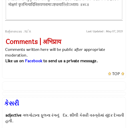
मोक्षणं कृतमित्यादिनिरूपणनामाऽष्टचत्वारिंशोऽध्यायः ॥४८॥
References : N/A
Last Updated :
May 07, 2021
Comments | अभिप्राय
Comments written here will be public after appropriate
moderation.
Like us on
Facebook
to send us a private message.
TOP
કેસરી
adjective
ગલગોટાના ફૂલના રંગનું Ex.
શીલી કેસરી વસ્ત્રોમાં સુંદર દેખાતી
હતી.