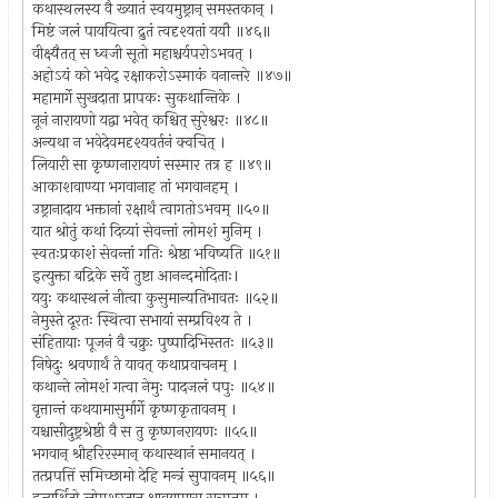
कथास्थलस्य वै ख्यातं स्वयमुष्ट्रान् समस्तकान् ।
मिष्टं जलं पाययित्वा द्रुतं त्वदृश्यतां ययौ ॥४६॥
वीक्ष्यैतत् स ध्वजी सूतो महाश्चर्यपरोऽभवत् ।
अहोऽयं को भवेद् रक्षाकरोऽस्माकं वनान्तरे ॥४७॥
महामार्गे सुखदाता प्रापकः सुकथान्तिके ।
नूनं नारायणो यद्वा भवेत् कश्चित् सुरेश्वरः ॥४८॥
अन्यथा न भवेदेवमदृश्यवर्तनं क्वचित् ।
लियारी सा कृष्णनारायणं सस्मार तत्र ह ॥४९॥
आकाशवाण्या भगवानाह तां भगवानहम् ।
उष्ट्रानादाय भक्तानां रक्षार्थं त्वागतोऽभवम् ॥५०॥
यात श्रोतुं कथां दिव्यां सेवन्तां लोमशं मुनिम् ।
स्वतःप्रकाशं सेवन्तां गतिः श्रेष्ठा भविष्यति ॥५१॥
इत्युक्ता बद्रिके सर्वे तुष्टा आनन्दमोदिताः।
ययुः कथास्थलं नीत्वा कुसुमान्यतिभावतः ॥५२॥
नेमुस्ते दूरतः स्थित्वा सभायां सम्प्रविश्य ते ।
संहितायाः पूजनं वै चक्रुः पुष्पादिभिस्ततः ॥५३॥
निषेदुः श्रवणार्थं ते यावत् कथाप्रवाचनम् ।
कथान्ते लोमशं गत्वा नेमुः पादजलं पपुः ॥५४॥
वृत्तान्तं कथयामासुर्मार्गे कृष्णकृतावनम् ।
यश्चासीदुष्ट्रश्रेष्ठी वै स तु कृष्णनरायणः ॥५५॥
भगवान् श्रीहरिरस्मान् कथास्थानं समानयत् ।
तत्प्रपत्तिं समिच्छामो देहि मन्त्रं सुपावनम् ॥५६॥