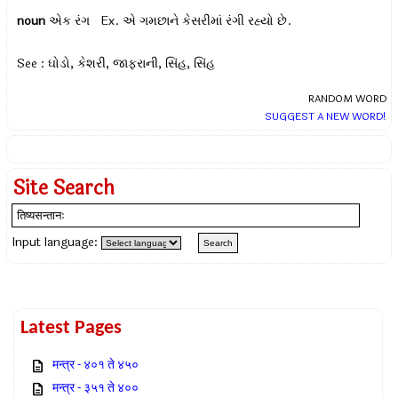
noun
એક રંગ Ex.
એ ગમછાને કેસરીમાં રંગી રહ્યો છે.
See : ઘોડો, કેશરી, જાફરાની, સિંહ, સિંહ
RANDOM WORD
SUGGEST A NEW WORD!
Site Search
Input language:
Latest Pages
मन्त्र - ४०१ ते ४५०
मन्त्र - ३५१ ते ४००