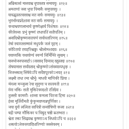
अब्रिक्तानां मानवाश्च नृपास्तत्र समाययुः ॥१२॥
अमराणां जना भूपा विमानैः समुपाययुः ।
यावद्भूस्तरवासाश्च नरा नार्यः समाययुः ॥१३॥
भूगर्भान्त्रप्रदेशाना नरा नार्यः समाययुः ।
कथाश्रवणलाभार्थं कृष्णेक्षार्थं विशेषतः ॥१४॥
कीर्तयन्तः प्रभुं कृष्णं राधापतिं सतीपतिम् ।
अनादिश्रीकृष्णनारायणं सर्वावतारिणम् ॥१५॥
तेषां स्वागतसम्मानं मधुपर्कं जलं गृहम् ।
कोटिरायो रायहरिश्चक्रुः श्रीलोमशादयः ॥१६॥
ययाव्यक्ति यथायोग्यं स्वर्ग्यं निर्मिमिरे सुखम् ।
यानभोजनपानार्हाऽऽवासान् दिव्यान् ददुस्तदा ॥१७॥
तोषयामास सर्वांस्तान् श्रीकृष्णोऽसंख्यरूपधृक् ।
निजभक्तान् सिषेवेऽपि सर्वेष्टपूरकोऽभवत् ॥१॥
लक्ष्मी राधा रमा श्रीर्भूः माधवी माणिकी प्रिया ।
मंगला मञ्जुला रेवा सुगुणा च सरस्वती ॥१९॥
गंगा भक्तिः सती मुक्तिरेकादशी रतिर्दया ।
तुलसी कामगौः शान्ता कमला विरजा हिमा ॥२०॥
हंसा मूर्तिर्गोमती कुंकुमवाप्यन्नपूर्णिका ।
जया दुर्गा ललिता सावित्री सन्तोषिणी कला ॥२१॥
बद्री चम्पा मौक्तिका च विद्युत् षष्ठी ऋतम्भरा ।
श्वेता रक्ता सिद्धयश्च कृष्णाऽथ निधयोऽपि च ॥२२॥
शक्तयोऽनेकरूपादिधारिण्यो जनसेवनम् ।