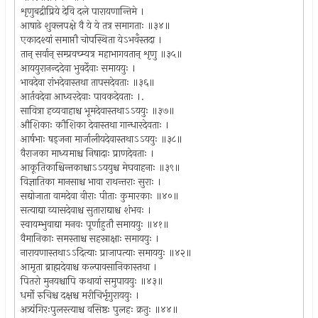
शृणुबद्रीप्रिये देवि दले पारायणान्तिमे ।
आषाढे शुक्लपक्षे वै ये ये तत्र समागताः ॥३४॥
एकादश्यां समाप्तौ चोपस्थिता येऽभवँस्तदा ।
तान् सर्वान् सम्प्रवच्म्यत्र महाभागवतान् शृणु ॥३५॥
आययुरानन्ददेवा भुवर्देवाः समाययुः ।
भावदेवा रांभदेवास्तथा तापसदेवताः ॥३६॥
आर्तवदेवा आध्वरदेवाः पावकदेवताः ।.
सावित्रा हव्यवाहाश्च भूमदेवास्तथाऽऽययुः ॥३७॥
औशिकाः कौशिका देवास्तथा गान्धारदेवताः ।
आर्षभाः षड्जना मार्जालीयदेवास्तथाऽऽययुः ॥३८॥
वैराजका माध्यमाश्च निषादाः प्राणदेवताः ।
आकूतिकाश्चिन्तकाश्चाऽऽययुश्च मेघवाहनाः ॥३९॥
विज्ञातिका मानसाश्च भावा राथन्तराः सुराः ।
सद्योजाता वामदेवा वीराः पीताः कुमारकाः ॥४०॥
सत्याद्या व्यासदेवाश्च सुताराद्याश्च शंभवः ।
स्वायम्भुवाद्या मनवः पूर्णाहुतौ समाययुः ॥४१॥
वैमानिकाः समस्ताश्च सहस्राक्षाः समाययुः ।
नारायणास्तथाऽऽदित्याः प्राजापत्याः समाययुः ॥४२॥
आमृता ब्राह्मदेवाश्च कल्पावसानिकास्तथा ।
पितरो मुनयश्चापि कथायां समुपाययुः ॥४३॥
धर्मो रुचिश्च दक्षश्च मरीचिर्भृगुराययुः ।
अत्र्यंगिरःपुलस्त्याश्च वसिष्ठः पुलहः क्रतुः ॥४४॥