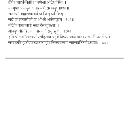
द्वीपेशाश्चाऽब्धितीरेशा रणेशा अद्रिशासिनः ।
उपभूपाः प्रजायुक्ताः पारायणे समाययुः ॥१०१॥
राजस्वर्गं ब्रह्मसभास्वर्गं वा किमु धार्मिकम् ।
सदो वा सत्यलोको वा शोभते शर्करापुरम् ॥१०२॥
बद्रिके नागराजानो भक्ता दैत्यनृपेश्वराः ।
आययुः श्रीसंहितायाः पारायणे समुत्सुकाः ॥१०३॥
इति श्रीलक्ष्मीनारायणीयसंहितायां चतुर्थे तिष्यसन्ताने पारायणसमाप्तिप्रसंगोत्सवे
समागतत्रिभुवनीयराजप्रजानामुद्देशनिरूपणनामा सप्तसप्ततिंतमोऽध्यायः ॥७७॥