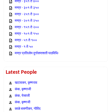
मन्त्र - ३५१ ते ४००
मन्त्र - ३०१ ते ३५०
मन्त्र - २५१ ते ३००
मन्त्र - २०१ ते २५०
मन्त्र - १५१ ते २००
मन्त्र - १०१ ते १५०
मन्त्र - ५१ ते १००
मन्त्र - १ ते ५०
मन्त्र प्रतिलोम दुर्गासप्तशती पाठविधिः
Latest People
खटावकर, कृष्णराव
कंक, कृष्णाजी
कंक, येसाजी
कंक, कृष्णजी
काळे बसणीकर, गोविंद