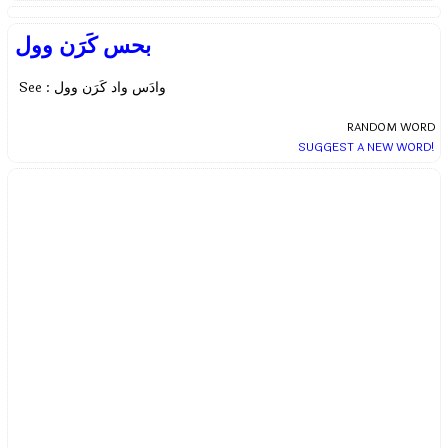
بحس کَرَن وول
See : وادَس واد کَرَن وول
RANDOM WORD
SUGGEST A NEW WORD!