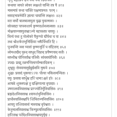
शृणु बद्रीप्रिये देवि यथा यथा दिनात्ययः ।
कथाया जायते लोका लक्षशो यान्ति तत्र वै ॥१॥
मासमात्रं कथा चास्ति पक्षमात्रमतः परम् ।
सप्ताहमात्रमेवेति ज्ञात्वा चायान्ति लक्षशः ॥२॥
नरा नार्यो बालबालायुता वृद्धा युवात्मकाः ।
सोत्साहा पापनाशार्थं कृष्णदर्शनलालसाः ॥३॥
मोक्षवाञ्च्छायुताश्चाऽन्ये बहवस्तत्र चाययुः ।
नित्यं यथा तु गोलोको वैकुण्ठो द्यौर्यथा च वा ॥४॥
तथा श्रीशर्कराभूमिर्दिव्या भक्तैर्विभाति हि ।
पूजयन्ति जना व्यासं कृष्णमूर्तिं च संहिताम् ॥५॥
लोमशादीन् गुरुन् साधून् विप्रान् प्रवैष्णवान् सतीः ।
साध्वीश्च योगिवर्यांश्च यतिनीः सांख्ययोगिनीः ॥६॥
उपदाः प्रददू रत्नमणिस्वर्णाम्बरादिकम् ।
शुश्रुवुः सेवयामासुर्ददुर्दानानि मुक्तये ॥७॥
शुद्धाः प्रसादं भुक्त्वाऽऽपः पीत्वा भक्तिसमन्विताः ।
ययुः प्रसाद्य साधूँश्च हरिं धामाऽक्षरं हरेः ॥८॥
आषाढे शुक्लपक्षे तु दाक्षिणात्या नृपादयः ।
उष्णालयनिवासाश्च प्राग्ज्योतिर्भूनिवासिनः ॥९॥
ब्रह्मदेशनिवासाश्च श्यामशंभुनिवासिनः ।
प्राचीनवासिनश्चापि शिबिराज्यनिवासिनः ॥१०॥
आययू राशियानानां मानवाश्च नृपेश्वराः ।
केतुमालनिवासाश्च किम्पुरुषनिवासिनः ॥११॥
हारिताश्च परीदेशनिवासाश्चाययुर्मुदा ।