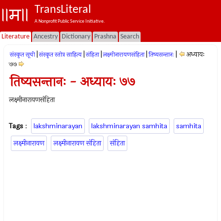
TransLiteral
A Nonprofit Public Service Initiative.
Literature
Ancestry
Dictionary
Prashna
Search
|
|
|
|
|
अध्यायः
संस्कृत सूची
संस्कृत स्तोत्र साहित्य
संहिता
लक्ष्मीनारायणसंहिता
तिष्यसन्तानः
७७
तिष्यसन्तानः - अध्यायः ७७
लक्ष्मीनारायणसंहिता
Tags
:
lakshminarayan
lakshminarayan samhita
samhita
लक्ष्मीनारायण
लक्ष्मीनारायण संहिता
संहिता