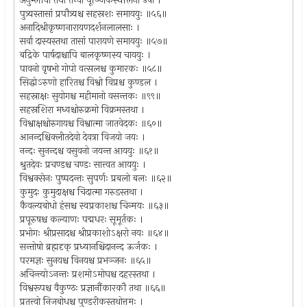
अनुम्लोचा तथा तन्वी पूञ्जिकस्थलिनी उषा ।
पुत्र्यस्तासां प्रपौत्र्यश्च सहस्रशः समाययुः ॥५६॥
अनादिश्रीकृष्णनारायणदर्शनलालसाः ।
सर्वा दास्यस्तथा तासां पारायणे समाययुः ॥५७॥
बद्रिके पार्षदाश्चापि बालकृष्णस्य चाययुः ।
पावनो वृषभो गोपो वत्सलश्च कुमारकः ॥५८॥
सिद्धोऽरुणो हारितश्च विश्वो विप्रश्च कुण्डल ।
सहस्राक्षः सुयोगश्च महीमानो वसन्तकः ॥९९॥
सहस्रशिरा मध्वश्चोरुक्रमो विक्रमस्तथा ।
विश्वाक्षश्चोरुगायश्च विश्वात्मा जातवेदकः ॥६०॥
आनन्दश्चिक्लीतदेवो देवत्रा विजयो जयः ।
नन्दः सुनन्दश्च वसुवनो जयन्त आययुः ॥६१॥
श्रुतदेवः प्रचण्डश्च चण्डः सात्त्वत आययुः ।
विश्वक्सेनः पुष्पदन्तः सुपर्णः प्रबलो बलः ॥६२॥
कुमुदः कुमुदाक्षश्च चिदात्मा गरुडस्तथा ।
कैवल्यबोधो हंसश्च स्वप्रकाशश्च चिन्मयः ॥६३॥
प्रपूरुषश्च कल्याणः पद्मधरः सूमूर्तकः ।
प्रभोगः श्रीप्रसादश्च श्रीप्रकाशोऽक्षरो नयः ॥६४॥
सन्तोषो ब्रह्मदृक् प्रध्यानश्चिदानन्द ऊर्जकः ।
परमज्ञः सुनयश्च विनयश्च प्रभञ्जनः ॥६५॥
अचिन्त्योऽनन्तः प्रशमोऽमोघश्च दहरस्तथा ।
विश्वरूपश्च वैकुण्ठः प्रज्ञानौंकारकौ तथा ॥६६॥
प्रतत्त्वो निजबोधश्च पुण्डरीकस्तथोत्तमः ।