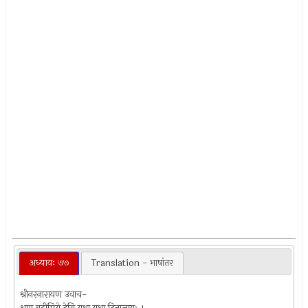
अध्यायः ७७
Translation - भाषांतर
श्रीनरनारायण उवाच-