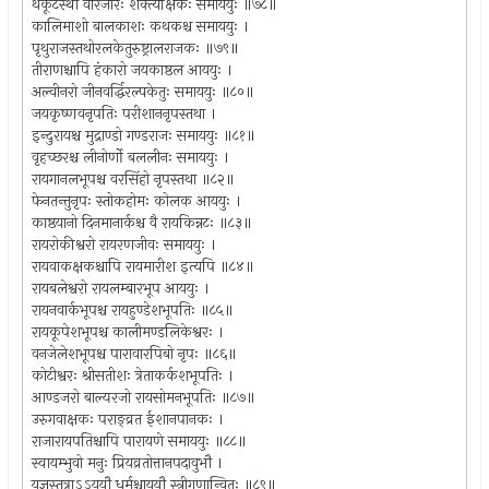
थर्कूटस्थो वीरजारः शक्त्यक्षिकः समाययुः ॥७८॥
कालिमाशो बालकाशः कथकश्च समाययुः ।
पृथुराजस्तथोरलकेतुरुष्ट्रालराजकः ॥७९॥
तीराणश्चापि हंकारो जयकाष्ठल आययुः ।
अल्वीनरो जीनवर्द्धिरल्पकेतुः समाययुः ॥८०॥
जयकृष्णवनृपतिः परीशाननृपस्तथा ।
इन्दुरायश्च मुद्राण्डो गण्डराजः समाययुः ॥८१॥
वृहच्छरश्च लीनोर्णो बललीनः समाययुः ।
रायगानलभूपश्च वरसिंहो नृपस्तथा ॥८२॥
फेनतन्तुनृपः स्तोकहोमः कोलक आययुः ।
काष्ठयानो दिनमानार्कश्च वै रायकिन्नटः ॥८३॥
रायरोकीश्वरो रायरणजीवः समाययुः ।
रायवाकक्षकश्चापि रायमारीश इत्यपि ॥८४॥
रायबलेश्वरो रायलम्बारभूप आययुः ।
रायनवार्कभूपश्च रायहुण्डेशभूपतिः ॥८५॥
रायकूपेशभूपश्च कालीमण्डलिकेश्वरः ।
वनजेलेशभूपश्च पारावारपिबो नृपः ॥८६॥
कोटीश्वरः श्रीसतीशः त्रेताकर्कशभूपतिः ।
आण्डजरो बाल्यरजो रायसोमनभूपतिः ॥८७॥
उरुगवाक्षकः पराङ्व्रत ईशानपानकः ।
राजारायपतिश्चापि पारायणे समाययुः ॥८८॥
स्वायम्भुवो मनुः प्रियव्रतोत्तानपदावुभौ ।
यज्ञस्तत्राऽऽययौ धर्मश्चाययौ स्त्रीगणान्वितः ॥८९॥