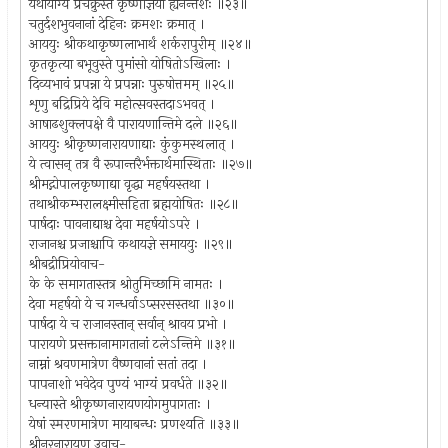
यथायोग्यं प्रचक्रुस्ते कृष्णाज्ञया ह्यनन्तशः ॥२३॥
चतुर्दशभुवनानां देहिनः क्रमशः क्रमात् ।
आययुः श्रीकथाकृष्णलाभार्थं शर्करापुरीम् ॥२४॥
कृतकृत्या बभूवुस्ते पुमांसो योषितोऽखिलाः ।
दिव्यभावं प्रपन्ना ये प्रपन्नाः पुरुषोत्तमम् ॥२५॥
शृणु बद्रिप्रिये देवि महोत्सवस्तदाऽभवत् ।
आषाढशुक्लपक्षे वै पारायणान्तिमे दले ॥२६॥
आययुः श्रीकृष्णनारायणाद्याः कुंकुमस्थलात् ।
ये त्वासन् तत्र वै रूपान्तरैर्भक्तार्थमास्थिताः ॥२७॥
श्रीमद्गोपालकृष्णाद्या वृद्धा महर्षयस्तथा ।
तथाश्रीकम्भरालक्ष्मीसहिता ब्रह्मयोषितः ॥२८॥
पार्षदाः पावनाद्याश्च देवा महर्षयोऽपरे ।
राजानश्च प्रजाश्चापि कथायज्ञे समाययुः ॥२९॥
श्रीबद्रीप्रियोवाच-
के के समागतास्तत्र श्रोतुमिच्छामि नामतः ।
देवा महर्षयो ये च गन्धर्वाऽप्सरसस्तथा ॥३०॥
पार्षदा ये च राजानस्तान् सर्वान् श्रावय प्रभो ।
पारायणे प्रसक्तानामागतानां टलेऽन्तिमे ॥३१॥
नाम्नां श्रवणमात्रेण वैष्णवानां सतां तदा ।
पापनाशो भवेदेव पुण्यं भाग्यं प्रवर्धते ॥३२॥
धन्यास्ते श्रीकृष्णनारायणयोगमुपागताः ।
येषां स्मरणमात्रेण मायाबन्धः प्रणश्यति ॥३३॥
श्रीनरनारायण उवाच-