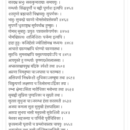
नारदश्च ऋभुः सनत्कुमाराद्याः समाययुः ।
गन्धर्वाः सिद्धपूर्णौ च बह्वी पूर्णाश इत्यपि ॥४५॥
शतगुणो ब्रह्मचारी विश्वावसुः सुपर्णकः ।
भानुः सुचन्द्रो वरुणो भीमसेनोग्रसेनकौ ॥४६॥
सुपर्णो धृतराष्ट्रश्च सूर्यवर्चाश्च तुम्बुरुः ।
गोमान् सुबाहुः प्रयुतः पत्रवानर्कपर्णकः ॥४७॥
भीमश्चित्ररथः शालिशिराः पर्जन्य इत्यपि ।
हाहा हूहूः कलिर्हंसो ज्योतिष्टोमश्च मध्यमः ॥४८॥
आचारो दारुणश्चापि वरेण्यो वरुणस्तथा ।
सुरुचिः सुमनाश्चापि वसुरुच्यादयोऽपि च ॥४९॥
आययुस्ते तु गन्धर्वाः कृष्णदर्शनलालसाः ।
अप्सरसश्चाययुश्च बद्रिके उर्वशी तथा ॥५०॥
अरुणा विमनुष्या चाऽनपाया च वराम्बरा ।
असिपर्णा मिश्रकेशी शुचिकाऽलम्बुषा तथा ॥५१॥
विद्युत्पर्णा लक्ष्मणा च तिलोत्तमाऽर्द्रिका तया ।
रम्भा क्षेमाऽसिता मारीचिका मनोभवा तथा ॥५२॥
सुबाह्वी सुप्रिया पुण्डरिका च सुदती तथा ।
सुरसा सुभुजा चाऽजगन्धा हंसा सरस्वती ॥५३॥
अजया कमला सूता सुमुखी हंसपादिका ।
अरूपा सुभगा भासी मनुवन्ती सुकेशिनी ॥५४॥
मेनका सहजन्या च पर्णिनी पूर्वचित्तिका ।
कृतस्थली घृताची च प्रम्लोचास्तत्र चाययुः ॥५५॥