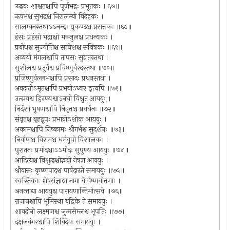
उद्धवः शाश्वतश्चापि पूर्णभद्रः प्रभूतकः ॥६७॥
ऋषभश्च सुभद्रश्च निरालम्बो विदेहकः ।
सालम्बनस्तथाऽऽनन्दः द्युकण्ठश्च प्रसत्तकः ॥६८॥
हंसः प्रहंसो भद्राक्षो मञ्जुलश्च प्रधन्यकः ।
प्रबोधश्च सुज्योतिश्च सत्येशश्च सवित्रकः ॥६९॥
अव्ययो मंगलश्चापि तापसः सुव्रतस्तथा ।
सुशीलश्च प्रतुर्यश्च प्रविष्णुर्वरदस्तथा ॥७०॥
प्रजिष्णुर्वल्लभश्चापि प्रसादः प्रधनस्तथा ।
अवदातोऽमृतश्चापि प्रभवोऽध्वर इत्यपि ॥७१॥
उत्सवश्च हिरण्यश्चाऽनघो विश्रुत आययुः ।
निर्देशो भूषणश्चापि निवृत्तश्च प्रवर्धनः ॥७२॥
संवृतश्च बृहद्रूपः प्रभावोऽशोक आययुः ।
अकामश्चापि निष्कामः श्रीगर्भश्च सुदर्शनः ॥७३॥
निर्वाणश्च विरामश्च धर्मयूपो विशालकः ।
पुरातनः प्रमोदश्चाऽऽमोदः सुपुण्य आययुः ॥७४॥
आदित्यश्च विशुद्धश्चोद्भवो नेत्रज्ञ आययुः ।
श्रीवासः कृष्णपादश्च पार्षदास्ते समाययुः ॥७५॥
स्वस्तिकाः शेषसंज्ञाद्या नागा ये वैष्णवोत्तमाः ।
अनन्ताद्या आययुश्च पारायणान्तिमोत्सवे ॥७६॥
राजानश्चापि भूमिस्था बद्रिके ते समाययुः ।
शावदीनो लक्ष्मणश्च जुम्मसेम्लश्च भूपतिः ॥७७॥
दक्षजवंगरश्चापि शिबिदेवः समाययुः ।