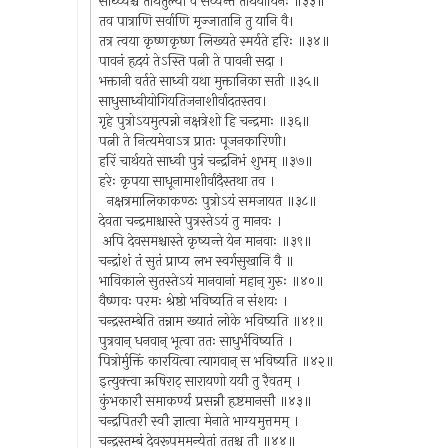
साध्व्यश्च तीर्थतुल्या वै सेव्यन्ते तीर्थयायिनः ॥३३॥
तव पात्राणि सर्वाणि मृज्जातानि तु यानि वै।
तत्र त्वया कृष्णकृष्ण लिख्यते स्मर्यते हरिः ॥३४॥
पावनं हृदयं तेऽस्ति पत्नी ते पावनी सदा ।
भक्तानी वर्तते साध्वी यथा मुक्तानिका सती ॥३५॥
साधुसाध्वीयोगियतिजनाशीर्वादतस्तव।
गृहे पुत्रोऽयमुत्पन्नो नक्षत्रेशो हि चन्द्रमाः ॥३६॥
पत्नी ते नित्यमेवाऽत्र प्रातः पूजनकारिणी।
हरिं चार्थयते साध्वी पुत्रं चन्द्रनिभं शुभम् ॥३७॥
हरेः कृपया साधूनामाशीर्वादैस्तथा तव ।
नक्षत्रमालिकाकण्ठः पुत्रोऽयं समजायत ॥३८॥
देवता चन्द्रमाश्चास्ते पुत्रस्तेऽयं तु मानवः ।
अपि देवसमश्चास्ते कृष्यन्ते येन मानवाः ॥३९॥
चन्द्रांशं तं सुतं प्राप्य लभ स्वर्गसुखानि वै ॥
भाविकाले सुतस्तेऽयं मानवानां महान् गुरुः ॥४०॥
वैष्णवः परमः श्रेष्ठो भविष्यति न संशयः ।
चन्द्रस्तम्बेति तन्नाम ख्यातं लोके भविष्यति ॥४१॥
पुत्रवान् धनवान् भूत्वा ततः साधुर्भविष्यति ।
पित्रोर्मुक्तिं कारयित्वा त्यागवान् स भविष्यति ॥४२॥
इत्युक्त्वा ऋषिराट् सारायणो ययौ तु रैवतम् ।
कुंभकारौ समाकर्ण्य प्रसन्नौ हृष्टमानसौ ॥४३॥
चन्द्रपितरौ स्वौ ज्ञात्वा मेनाते भाग्यमुत्तमम् ।
चन्द्रस्तम्बं देवरूपममन्येतां ततश्च तौ ॥४४॥