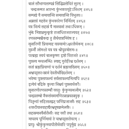
बालं सौभाग्यसम्पन्नं सिद्धिप्रसेवितं सुरम् ।
चन्द्रजन्मत आरभ्य कुंभकारगृहेऽनिशम् ॥४५॥
सम्पदो वै समायान्ति समायान्ति विभूतयः।
अन्नसत्रं महत्तेन कुंभकारेण निर्मितम् ॥४६॥
यत्र नित्यं सहस्रं वै मानवानां तथाऽधिकम् ।
भुंक्ते मिष्टान्नमुत्कृष्टं राजाधिराजराज्यवत् ॥४७॥
रणस्तम्बश्चैकदा तु तीर्थयात्रामियेष ह ।
सुनारिणीं प्रियामाह यास्यामोऽक्षरतीर्थकम् ॥४८॥
गुरुर्नौ लोमशो यत्र यत्र श्रीपुरुषोत्तमः॥
परब्रह्म स्वयं बालकृष्ण इष्टो विराजते ॥४९॥
पुत्रस्य मन्त्रलब्धिः स्याद् गुरोर्हरेश्च दर्शनम् ।
सतां ब्रह्मप्रियाणां च दर्शनं ब्रह्मवादिनाम् ॥५०॥
अश्वपट्टसरःस्नानं देवतीर्थादिदर्शनम् ।
भवेच्च पुत्रसाफल्यं सर्वसाफल्यमित्यपि ॥५१॥
इत्येवं बद्रिके कृत्वा निश्चयं पुत्रसार्थकौ।
सुनारणीरणस्तम्बौ ययतुः कुंकुमस्थलीम् ॥५२॥
चन्द्रस्तम्बो नैकसंख्यमणिरत्नान्नवस्त्रयुक् ।
पितृभ्यां सहितस्तद्वत् फणिप्रजाजनैः सह ॥५३॥
शकटीयानवाहाद्यैरश्ववृषक्रमेलकैः ।
सहस्रमानवैर्नारीनरैः सह ययौ तथा ॥५४॥
माघस्य पूर्णिमायां ते चाश्वपट्टसरोवरम् ।
प्रापुः श्रीकुंकुमवापीतीर्थवारि पपुर्मुदा ॥५५॥