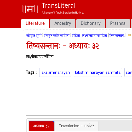
TransLiteral
A Nonprofit Public Service Initiative.
Literature
Ancestry
Dictionary
Prashna
|
|
|
|
|
संस्कृत सूची
संस्कृत स्तोत्र साहित्य
संहिता
लक्ष्मीनारायणसंहिता
तिष्यसन्तानः
तिष्यसन्तानः - अध्यायः ३२
लक्ष्मीनारायणसंहिता
Tags
:
lakshminarayan
lakshminarayan samhita
sa
अध्यायः ३२
Translation - भाषांतर