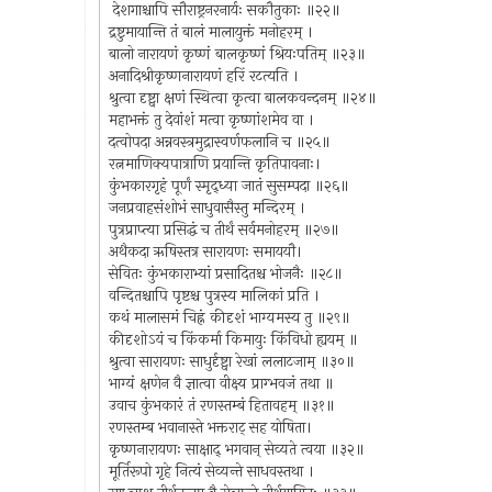
देशगाश्चापि सौराष्ट्रनरनार्यः सकौतुकाः ॥२२॥
द्रष्टुमायान्ति तं बालं मालायुक्तं मनोहरम् ।
बालो नारायणं कृष्णं बालकृष्णं श्रियःपतिम् ॥२३॥
अनादिश्रीकृष्णनारायणं हरिं रटत्यति ।
श्रुत्वा दृष्ट्वा क्षणं स्थित्वा कृत्वा बालकवन्दनम् ॥२४॥
महाभक्तं तु देवांशं मत्वा कृष्णांशमेव वा ।
दत्वोपदा अन्नवस्त्रमुद्रास्वर्णफलानि च ॥२५॥
रत्नमाणिक्यपात्राणि प्रयान्ति कृतिपावनाः।
कुंभकारगृहं पूर्णं स्मृद्ध्या जातं सुसम्पदा ॥२६॥
जनप्रवाहसंशोभं साधुवासैस्तु मन्दिरम् ।
पुत्रप्राप्त्या प्रसिद्धं च तीर्थं सर्वमनोहरम् ॥२७॥
अथैकदा ऋषिस्तत्र सारायणः समाययौ।
सेवितः कुंभकाराभ्यां प्रसादितश्च भोजनैः ॥२८॥
वन्दितश्चापि पृष्टश्च पुत्रस्य मालिकां प्रति ।
कथं मालासमं चिह्नं कीदृशं भाग्यमस्य तु ॥२९॥
कीदृशोऽयं च किंकर्मा किमायुः किंविधो ह्ययम् ॥
श्रुत्वा सारायणः साधुर्दृष्ट्वा रेखां ललाटजाम् ॥३०॥
भाग्यं क्षणेन वै ज्ञात्वा वीक्ष्य प्राग्भवजं तथा ॥
उवाच कुंभकारं तं रणस्तम्बं हितावहम् ॥३१॥
रणस्तम्ब भवानास्ते भक्तराट् सह योषिता।
कृष्णनारायणः साक्षाद् भगवान् सेव्यते त्वया ॥३२॥
मूर्तिरूपो गृहे नित्यं सेव्यन्ते साधवस्तथा ।