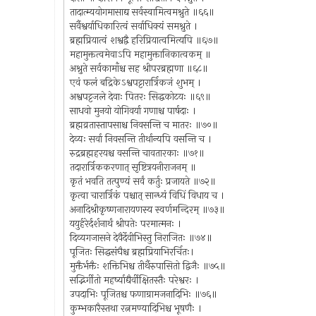
तादात्म्ययोगमासाद्य सर्वस्वामित्वमश्नुते ॥६६॥
सर्वैश्वर्याधिकारित्वं सर्वाधिक्यं समश्नुते ।
ब्रह्मप्रियात्वं शश्वद्वै हरिप्रियात्वमित्यपि ॥६७॥
महामुक्तत्वमेवाऽपि महामुक्तानिकात्वकम् ॥
अश्नुते सर्वकामाँश्च सह श्रीपरब्रह्मणा ॥६८॥
एवं फलं बद्रिकेऽश्वपट्टारार्त्रिकजं शुभम् ।
अश्वपट्टजले देवाः पितरः सिद्धकोटयः ॥६९॥
साधवो मुनयो योगिवर्या गणाश्च पार्षदाः ।
ब्रह्मव्रतास्तापसाश्च निवसन्ति च मातरः ॥७०॥
देव्यः सर्वा निवसन्ति तीर्थान्यपि वसन्ति च ।
रुद्रब्रह्महरयश्च वसन्ति चावतारकाः ॥७१॥
तदारार्त्रिककरणात् सृष्टित्रयनीराजनम् ॥
कृतं भवति तत्पुण्यं सर्वं कर्तुः प्रजायते ॥७२॥
कृत्वा चारार्त्रिकं पश्चात् सान्ध्यं विधिं विधाय च ।
अनादिश्रीकृष्णनारायणस्य स्वर्णमन्दिरम् ॥७३॥
ययुर्हरेर्दर्शनार्थं श्रीपतेः परमात्मनः ।
दिव्यगजासने देवैर्देवीभिस्तु निराजितः ॥७४॥
पूजितः सिद्धसंघैश्च ब्रह्मप्रियाभिरर्चितः।
मुक्तैर्भक्तैः शक्तिभिश्च तीर्थैरुपासितो द्विजैः ॥७५॥
सद्भिर्गीतो महर्ष्याद्यैर्वीक्षितस्तैः परेश्वरः ।
उपदाभिः पूजितश्च फणाग्रामजनादिभिः ॥७६॥
कुम्भकारैस्तथा रत्नमण्यादिभिश्च भूषणैः ।