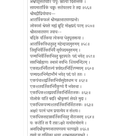
अश्वपट्टसरोवारि पपुः स्नात्वा दिनान्तके ।
सायमारार्त्रिकं चक्रुः सरोवरस्य ते तदा ॥५६॥
श्रीबद्रीप्रियोवाच—
आरार्त्रिकफलं श्रीमन्नरनारायणप्रभो।
लोकानां श्रेयसे मह्यं ब्रूहि मोक्षप्रदं परम् ॥५७॥
श्रीनरनारायण उवाच--
बद्रिके वर्तिकया त्वेकया धेनुघृताक्तया ।
आरार्त्रिकविधातुस्तु महेन्द्रपदमुत्तमम् ॥५८॥
तिसृभिर्वर्तिकाभिर्वै सूर्यपदमनुत्तमम् ।
पञ्चभिर्वर्तिकाभिस्तु बृहस्पतेः पदं भवेत् ॥५९॥
सप्तभिर्ब्रह्मणः स्थानं नवभिः शिवमन्दिरम् ।
एकादशभिर्वैराज्यं त्रयोदशभिर्हिरण्मयम् ॥६०॥
पञ्चदशभिर्महाभौमं भवेत् पदं परं ततः ।
एकपंचाशद्वर्तिकाभिर्वासुदेवधाम च ॥६१॥
एकशतवर्तिकाभिर्वैकुण्ठं वै भवेत्तथा ।
एकाधिकशतद्वयवर्तिकाभिर्निराजकः ॥६२॥
गोलोकं याति बदरि श्रीकृष्णं सेवते मुदा ।
एकाधिकपञ्चशतवर्तिकाभिर्निराजकः ॥६३॥
अक्षरं परमं धाम प्रयात्येव न संशयः।
एकाधिकसहस्रवर्तिकाभिस्तु नीराजनम् ॥६४॥
यः करोति स वै तत्राऽक्षरे गत्वोत्तमोत्तमे ।
अनादिश्रीकृष्णनारायणस्य चरणद्वये ॥६५॥
दासो वा दासिका भूत्वा शाश्वतानन्दमश्नुते ।