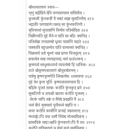
श्रीनरनारायण उवाच—
शृणु बद्रीप्रिये देवि फणाग्रामस्य वासिनीम् ।
कुलालीं कुंभकर्त्रीं वै भक्तां नाम्ना सुनारिणीम् ॥१॥
भद्रातीरे फणाग्रामेऽवसत् सा कुंभकारिणी ।
मृत्तिकानां सुपात्राणि निर्माय पतिनोदिता ॥२॥
विक्रीणाति गृहे नैजे न याति सा बहिः क्वचित् ।
पतिर्नाम्ना रणस्तम्बो धृत्वा पात्राणि वाहने ॥३॥
पक्कानि बहुधान्येव याति ग्रामान्तरं क्वचित् ।
विक्रयार्थं ततो मूल्यं चान्नं प्राप्य निजगृहम् ॥४॥
प्रयात्येव सदा त्वायद्रव्याद् भागं दशांशकम् ।
कृष्णार्थं साधुसाध्व्यर्थं व्ययत्येषो हि धामिकः ॥५॥
रटते श्रीकृष्णनारायणं श्रीपुरुषोत्तमम् ।
पात्रेषु कृष्णकृष्णेति लिखत्येषः शलाकया ॥६॥
गृहे तेन कृता मूर्तिः कृष्णनारायणस्य हि ।
बद्रिके पूजनं तस्याः करोति कुंभकृत् प्रगे ॥७॥
सुनारिणी च तत्पत्नी स्नात्वा करोति पूजनम् ।
रोटकं चापि तक्रं च नैवेद्ये प्रददाति वै ॥८॥
जलं दीपं मुखवासं पूगीफलं ददाति च ।
नत्वा करोति कार्याणि प्रत्यहं तदनन्तरम् ॥९॥
मध्याह्नेऽपि तथा तस्मै निवेद्य भोजनादिकम् ।
प्रासादिकं सदाऽश्नाति कुंभकारोऽपि वै ततः ॥१०॥
करोति यात्रिकाणां च सेवां सतां सुयोगिनाम् ।