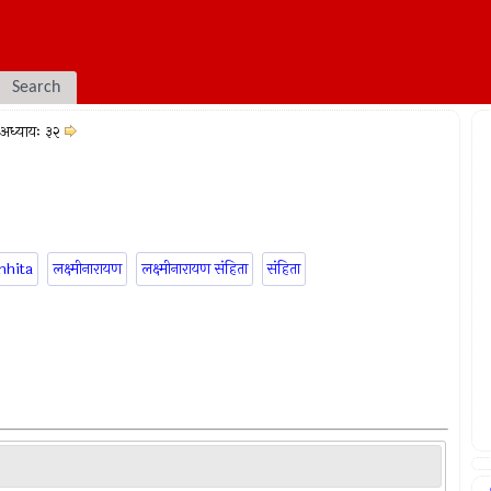
Search
अध्यायः ३२
mhita
लक्ष्मीनारायण
लक्ष्मीनारायण संहिता
संहिता