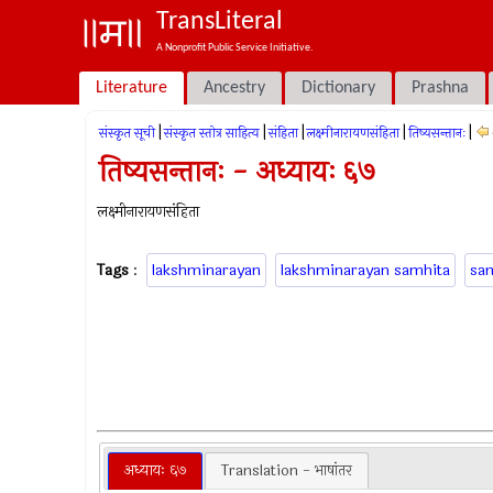
TransLiteral
A Nonprofit Public Service Initiative.
Literature
Ancestry
Dictionary
Prashna
|
|
|
|
|
संस्कृत सूची
संस्कृत स्तोत्र साहित्य
संहिता
लक्ष्मीनारायणसंहिता
तिष्यसन्तानः
तिष्यसन्तानः - अध्यायः ६७
लक्ष्मीनारायणसंहिता
Tags
:
lakshminarayan
lakshminarayan samhita
sa
अध्यायः ६७
Translation - भाषांतर