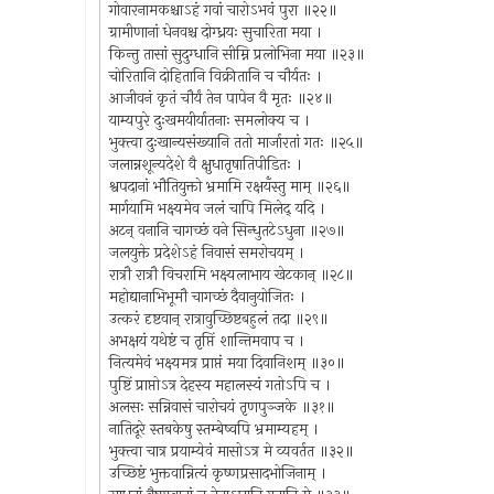
गोवारनामकश्चाऽहं गवां चारोऽभवं पुरा ॥२२॥
ग्रामीणानां धेनवश्च दोग्ध्रयः सुचारिता मया ।
किन्तु तासां सुदुग्धानि सीम्नि प्रलोभिना मया ॥२३॥
चोरितानि दोहितानि विक्रीतानि च चौर्यतः ।
आजीवनं कृतं चौर्यं तेन पापेन वै मृतः ॥२४॥
याम्यपुरे दुःखमयीर्यातनाः समलोक्य च ।
भुक्त्वा दुःखान्यसंख्यानि ततो मार्जारतां गतः ॥२५॥
जलान्नशून्यदेशे वै क्षुधातृषातिपीडितः ।
श्वपदानां भौतियुक्तो भ्रमामि रक्षयँस्तु माम् ॥२६॥
मार्गयामि भक्ष्यमेव जलं चापि मिलेद् यदि ।
अटन् वनानि चागच्छं वने सिन्धुतटेऽधुना ॥२७॥
जलयुक्ते प्रदेशेऽहं निवासं समरोचयम् ।
रात्रौ रात्रौ विचरामि भक्ष्यलाभाय खेटकान् ॥२८॥
महोद्यानाभिभूमौ चागच्छं दैवानुयोजितः ।
उत्करं दृष्टवान् रात्रावुच्छिष्टबहुलं तदा ॥२९॥
अभक्षयं यथेष्टं च तृप्तिं शान्तिमवाप च ।
नित्यमेवं भक्ष्यमत्र प्राप्तं मया दिवानिशम् ॥३०॥
पुष्टिं प्राप्तोऽत्र देहस्य महालस्यं गतोऽपि च ।
अलसः सन्निवासं चारोचयं तृणपुञ्जके ॥३१॥
नातिदूरे स्तबकेषु स्तम्बेष्वपि भ्रमाम्यहम् ।
भुक्त्वा चात्र प्रयाम्येवं मासोऽत्र मे व्यवर्तत ॥३२॥
उच्छिष्टं भुक्तवान्नित्यं कृष्णप्रसादभोजिनाम् ।