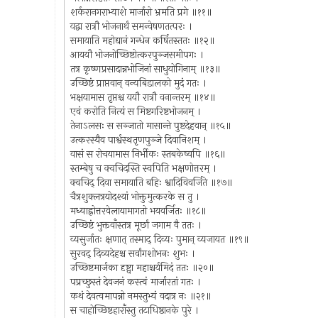
शर्करानगराभ्याशे मार्जारो भ्रमति प्रगे ॥११॥
यद्वा रात्रौ भोजनार्थं समन्वेषणतत्परः ।
समायाति महोद्यानं गन्धेन कर्षितस्ततः ॥१२॥
आययौ भोजनोच्छिष्टोत्करपुञ्जसमीपगः ।
तत्र कृष्णप्रसादान्नभोजिनां साधुयोगिनाम् ॥१३॥
उच्छिष्टं प्राप्तवान् वन्यबिडालको मुदं गतः ।
भक्षयामास तृप्तश्च ययौ रात्रौ वनान्तरम् ॥१४॥
एवं करोति नित्यं स मिष्टगरिष्टभोजनम् ।
तेनाऽलसः स सञ्जातो मासान्ते पुष्टदेहवान् ॥१५॥
उत्करस्यैव पार्श्वस्थतृणपुञ्जे दिवानिशम् ।
वासं स रोचयामास निर्भीकः स्तबकेष्वपि ॥१६॥
स्तम्बेषु च क्वचिदस्ति स्वपिति भक्षणोत्तरम् ।
क्वचिद् दिवा समायाति बहिः श्वादिविवर्जिते ॥१७॥
चैत्रशुक्लत्रयोदश्यां भोक्तुमुत्करके स तु ।
मध्याह्नोत्तरवेलायामागतो भयवर्जितः ॥१८॥
उच्छिष्टं भुक्तवाँस्तत्र मूर्छां जगाम वै ततः ।
व्यसुर्जातः क्षणात् तस्माद् दिव्यः पुमान् व्यजायत ॥१९॥
सुरवद् दिव्यदेहश्च सर्वांगशोभनः शुभः ।
उच्छिष्टमार्जका दृष्ट्वा महाश्चर्यमिदं ततः ॥२०॥
पप्रच्छुस्तं देवजनं कस्त्वं मार्जारतां गतः ।
कथं देवत्वमापन्नो नमस्तुभ्यं वदात्र नः ॥२१॥
स चाहोच्छिष्टहाराँस्तु तटाधिष्ठानके पुरे ।