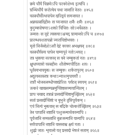
क्रये चौर्यं विक्रयेऽपि परकोशेभ्य इत्यपि ।
ग्रन्थिचौर्यं करोत्येव यथा जानाति नेतरः ॥४५॥
वस्त्रचौर्योत्थपापेन दारिद्र्यं समजायत ।
अन्नवस्त्रादिहीनः स व्यजायत शनैः शनैः ॥४६॥
कुटुम्बपोषणाऽशक्तो विचित्तः सोऽभवँस्ततः ।
उन्मत्तः स गृहं त्यक्त्वाऽभ्रमद् ग्रामान्तरेऽपि च ॥४७॥
प्रारब्धवशतापन्नो ज्वराविष्टोभवत्तः ।
मृतो निर्जनदेशेऽसौ देहं काका अभक्षयन् ॥४८॥
वस्त्रचौर्यस्य पापेन याम्यपुरं गतोऽभवत् ।
तत्र भुक्त्वा नरकान् स वने जम्बुकतां गतः ॥४९॥
क्षुधाव्याप्तो वस्त्रहीनः शीतोष्णपीडितः शठः ।
धूर्तस्वभावयुक्तः स जम्बुकः शर्करापुरम् ॥५०॥
अदूरवनतस्तत्र कथाऽभ्याशमुपाययौ ।
रात्रौ भोजनलब्धीच्छाप्रेरितः पर्यटन् स्वयम् ॥५१॥
उत्करं खाद्यसम्पन्नमुच्छिष्टसञ्चयान्वितम् ।
प्राप चखाद तत्रान्नं प्रसादोच्छिष्टमुज्झितम् ॥५२॥
सतां प्रसादोच्छिष्टं च बुभुजे तृप्तिपूर्वकम् ।
एवं नित्यं भुक्तवान् स बद्रिके चोत्करोज्झितम् ॥५३॥
तेन पापानि नष्टानि पशुजन्मार्थकान्यपि ।
पूर्वजानि समस्तानि नूत्नजन्मानि यान्यपि ॥५४॥
सर्वपापानि नष्टानि वासनाश्च क्षयं गताः ।
शुद्धो जातः शृगालो यत् प्रसादो भेषजं सताम् ॥५५॥