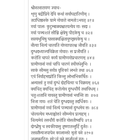
श्रीनरनारायण उवाच-
शृणु बद्रीप्रिये देवि कथां सर्वाघहारिणीम् ।
तटाधिष्ठानके ग्रामे गोवारो नामतोऽभवत् ॥१॥
गवां पालः कुटुम्बाढ्यश्चारयत्येव गाः सदा ।
गवां पञ्चशतं सीम्नि क्षेत्रेषु पीडकेषु च ॥२॥
सस्यभूमिषु घासाढ्यक्षितावुच्छ्रायकेषु च ।
नीत्वा नित्यं चारयति गोव्यापारश्च जीवति ॥३॥
दुग्धदध्याज्यविक्रेता गोवारः स प्रजीवति ।
करोति चापरं कार्यं ग्रामीणगोप्रचारणम् ॥४॥
ग्रामीणानां गवां चापि चारणं स्वीयधेनुभिः ।
साकं सीमसु सर्वत्र वृत्तिकां लभते तथा ॥५॥
एवं निर्वाहमाप्नोति किन्तु लोभाभिकर्षितः ।
अन्यासां तु गवां दुग्धं दोहयित्वा च विक्रयम् ॥६॥
क्वचित् क्वचित् करोत्येव दुग्धचौर्यं तथाविधम् ।
चतुःशतानि गावस्तु ग्रामीणानां भवन्ति ताः ॥७॥
निजा गावः शतं चेति दुग्धदास्तु तदर्धिकाः ।
ग्रामीणानां गवां नित्यं पञ्चानां दुग्धमेव सः ॥८॥
चोरयत्येव मध्याह्नोत्तरं सीम्न्येव प्रत्यहम् ।
नित्यमेवं रसचौर्यं करोति गोसतीष्वपि ॥९॥
दोग्ध्रीषु च स्वकीयासु तृष्णातन्तुर्हि दुर्जरः ।
रसस्तैन्यजपापेन कालान्तरे मृतो वने ॥१०॥
जलान्नरहितः सोऽयं वने मार्जारतां गतः ।