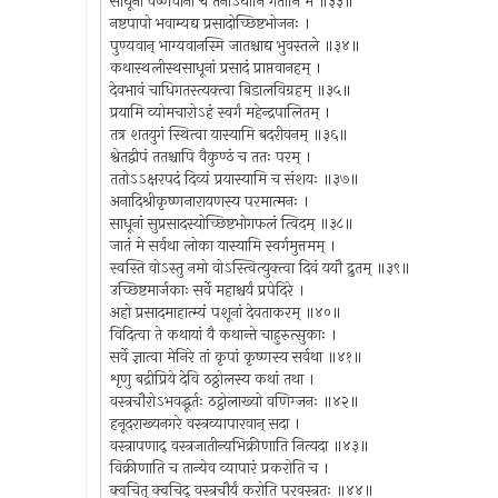
साधूनां वैष्णवानां च तेनाऽघानि गतानि मे ॥३३॥
नष्टपापो भवाम्यद्य प्रसादोच्छिष्टभोजनः ।
पुण्यवान् भाग्यवानस्मि जातश्चाद्य भुवस्तले ॥३४॥
कथास्थलीस्थसाधूनां प्रसादं प्राप्तवानहम् ।
देवभावं चाधिगतस्त्यक्त्वा बिडालविग्रहम् ॥३५॥
प्रयामि व्योमचारोऽहं स्वर्गं महेन्द्रपालितम् ।
तत्र शतयुगं स्थित्वा यास्यामि बदरीवनम् ॥३६॥
श्वेतद्वीपं ततश्चापि वैकुण्ठं च ततः परम् ।
ततोऽऽक्षरपदं दिव्यं प्रयास्यामि च संशयः ॥३७॥
अनादिश्रीकृष्णनारायणस्य परमात्मनः ।
साधूनां सुप्रसादस्योच्छिष्टभोगफलं त्विदम् ॥३८॥
जातं मे सर्वथा लोका यास्यामि स्वर्गमुत्तमम् ।
स्वस्ति वोऽस्तु नमो वोऽस्त्वित्युक्त्वा दिवं ययौ द्रुतम् ॥३९॥
उच्छिष्टमार्जकाः सर्वे महाश्चर्यं प्रपेदिरे ।
अहो प्रसादमाहात्म्यं पशूनां देवताकरम् ॥४०॥
विदित्वा ते कथायां वै कथान्ते चाहुरुत्सुकाः ।
सर्वे ज्ञात्वा मेनिरे तां कृपां कृष्णस्य सर्वथा ॥४१॥
शृणु बद्रीप्रिये देवि ठठ्ठोलस्य कथां तथा ।
वस्त्रचौरोऽभवद्धूर्तः ठट्ठोलाख्यो वणिग्जनः ॥४२॥
हनूदराख्यनगरे वस्त्रव्यापारवान् सदा ।
वस्त्रापणाद् वस्त्रजातीन्यभिक्रीणाति नित्यदा ॥४३॥
विक्रीणाति च तान्येव व्यापारं प्रकरोति च ।
क्वचित् क्वचिद् वस्त्रचौर्यं करोति परवस्त्रतः ॥४४॥