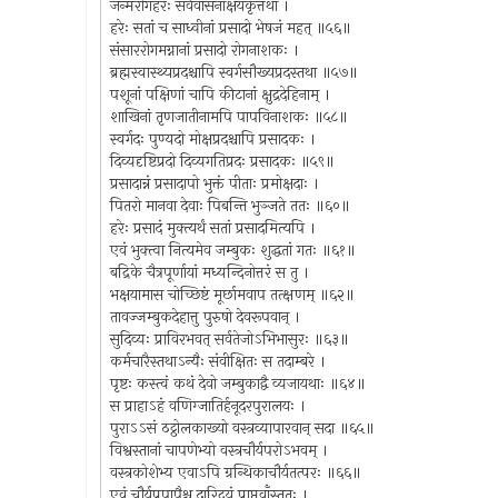
जन्मरोगहरः सर्ववासनाक्षयकृत्तथा ।
हरेः सतां च साध्वीनां प्रसादो भेषजं महत् ॥५६॥
संसाररोगमग्नानां प्रसादो रोगनाशकः ।
ब्रह्मस्वास्थ्यप्रदश्चापि स्वर्गसौख्यप्रदस्तथा ॥५७॥
पशूनां पक्षिणां चापि कीटानां क्षुद्रदेहिनाम् ।
शाखिनां तृणजातीनामपि पापविनाशकः ॥५८॥
स्वर्गदः पुण्यदो मोक्षप्रदश्चापि प्रसादकः ।
दिव्यदृष्टिप्रदो दिव्यगतिप्रदः प्रसादकः ॥५९॥
प्रसादान्नं प्रसादापो भुक्तं पीताः प्रमोक्षदाः ।
पितरो मानवा देवाः पिबन्ति भुञ्जते ततः ॥६०॥
हरेः प्रसादं मुक्त्यर्थं सतां प्रसादमित्यपि ।
एवं भुक्त्वा नित्यमेव जम्बुकः शुद्धतां गतः ॥६१॥
बद्रिके चैत्रपूर्णायां मध्यन्दिनोत्तरं स तु ।
भक्षयामास चोच्छिष्टं मूर्छामवाप तत्क्षणम् ॥६२॥
तावज्जम्बुकदेहात्तु पुरुषो देवरूपवान् ।
सुदिव्यः प्राविरभवत् सर्वतेजोऽभिभासुरः ॥६३॥
कर्मचारैस्तथाऽन्यैः संवीक्षितः स तदाम्बरे ।
पृष्टः कस्त्वं कथं देवो जम्बुकाद्वै व्यजायथाः ॥६४॥
स प्राहाऽहं वणिग्जातिर्हनूदरपुरालयः ।
पुराऽऽसं ठट्ठोलकाख्यो वस्त्रव्यापारवान् सदा ॥६५॥
विश्वस्तानां चापणेभ्यो वस्त्रचौर्यपरोऽभवम् ।
वस्त्रकोशेभ्य एवाऽपि ग्रन्थिकाचौर्यतत्परः ॥६६॥
एवं चौर्यप्रपापैश्च दारिद्र्यं प्राप्तवाँस्ततः ।