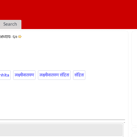
Search
अध्यायः ६७
mhita
लक्ष्मीनारायण
लक्ष्मीनारायण संहिता
संहिता