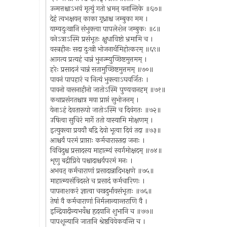
उन्मत्तश्चाऽभवं मृत्युं गतो भ्रमन् वनान्तिके ॥६७॥
देहं त्वभक्षयन् काका गृध्राश्च जम्बुका मम ।
याम्यदुःखानि संभुक्त्वा पापलेशेन जम्बुकः ॥८॥
वनेऽत्राऽस्मि प्रसंभूतः क्षुधाविष्टो भ्रमामि च ।
वस्त्रहीनः सदा दुःखी भोजनार्थमिहोत्करम् ॥६९॥
आगत्य प्रत्यहं चान्नं भुनज्म्युच्छिष्टमुत्तमम् ।
हरेः प्रसादजं चान्नं सतामुच्छिष्टमुत्तमम् ॥७०॥
पावनं पापहारं च नित्यं भुक्त्वाऽघवर्जितः ।
पावनो वासनाहीनो जातोऽस्मि पुण्यवानहम् ॥७१॥
कथाप्रसंगतश्चात्र मया प्राप्तं सुभोजनम् ।
येनाऽहं देवतारूपो जातोऽस्मि च दिवंगतः ॥७२॥
उषित्वा सुचिरं मार्गे ततो यास्यामि मोक्षणम् ।
इत्युक्त्वा प्रययौ बद्रि देवो भूत्वा दिवं तदा ॥७३॥
आश्चर्यं परमं प्राप्ताः कर्मचारास्तदा जनाः ।
विविदुश्च प्रसादस्य माहात्म्यं स्वर्गमोक्षदम् ॥७४॥
शृणु बद्रीप्रिये पश्चादाश्चर्यपरमं मनः ।
अभवत् कर्मचाराणां प्रसादान्नादिभक्षणे ॥७५॥
माहात्म्यसंविदस्ते च प्रसादं कर्मचारिणः ।
पापनाशकरं ज्ञात्वा चखदुर्भावसंभृताः ॥७६॥
तेषां वै कर्मचाराणां निर्मलान्यान्तराणि वै ।
इन्द्रियादीन्यभवँश्च हृदयानि शुभानि च ॥७७॥
पापशून्यानि जातानि श्रेष्ठविवेकवन्ति च ।