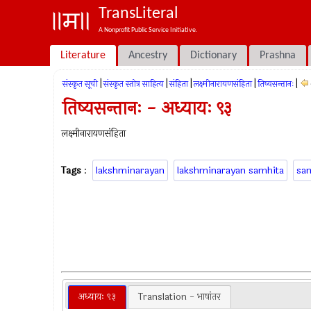
TransLiteral
A Nonprofit Public Service Initiative.
Literature
Ancestry
Dictionary
Prashna
|
|
|
|
|
संस्कृत सूची
संस्कृत स्तोत्र साहित्य
संहिता
लक्ष्मीनारायणसंहिता
तिष्यसन्तानः
तिष्यसन्तानः - अध्यायः ९३
लक्ष्मीनारायणसंहिता
Tags
:
lakshminarayan
lakshminarayan samhita
sa
अध्यायः ९३
Translation - भाषांतर