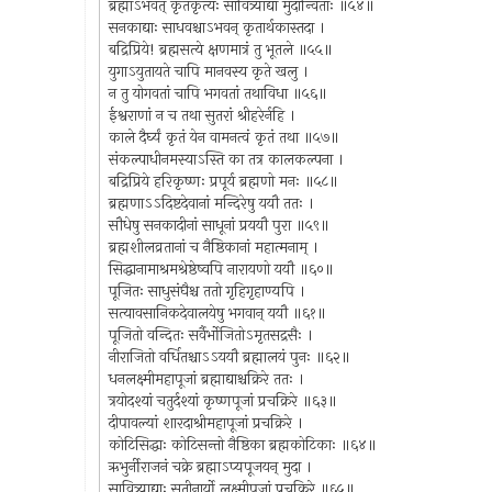
ब्रह्माऽभवत् कृतकृत्यः सावित्र्याद्या मुदान्विताः ॥५४॥
सनकाद्याः साधवश्चाऽभवन् कृतार्थकास्तदा ।
बद्रिप्रिये! ब्रह्मसत्ये क्षणमात्रं तु भूतले ॥५५॥
युगाऽयुतायते चापि मानवस्य कृते खलु ।
न तु योगवतां चापि भगवतां तथाविधा ॥५६॥
ईश्वराणां न च तथा सुतरां श्रीहरेर्नहि ।
काले दैर्घ्यं कृतं येन वामनत्वं कृतं तथा ॥५७॥
संकल्पाधीनमस्याऽस्ति का तत्र कालकल्पना ।
बद्रिप्रिये हरिकृष्णः प्रपूर्य ब्रह्मणो मनः ॥५८॥
ब्रह्मणाऽऽदिष्टदेवानां मन्दिरेषु ययौ ततः ।
सौधेषु सनकादीनां साधूनां प्रययौ पुरा ॥५९॥
ब्रह्मशीलव्रतानां च नैष्ठिकानां महात्मनाम् ।
सिद्धानामाश्रमश्रेष्ठेष्वपि नारायणो ययौ ॥६०॥
पूजितः साधुसंघैश्च ततो गृहिगृहाण्यपि ।
सत्यावसानिकदेवालयेषु भगवान् ययौ ॥६१॥
पूजितो वन्दितः सर्वैर्भोजितोऽमृतसद्रसैः ।
नीराजितो वर्धितश्चाऽऽययौ ब्रह्मालयं पुनः ॥६२॥
धनलक्ष्मीमहापूजां ब्रह्माद्याश्चक्रिरे ततः ।
त्रयोदश्यां चतुर्दश्यां कृष्णपूजां प्रचक्रिरे ॥६३॥
दीपावल्यां शारदाश्रीमहापूजां प्रचक्रिरे ।
कोटिसिद्धाः कोटिसन्तो नैष्ठिका ब्रह्मकोटिकाः ॥६४॥
ऋभुर्नीराजनं चक्रे ब्रह्माऽप्यपूजयन् मुदा ।
सावित्र्याद्याः सतीनार्यो लक्ष्मीपूजां प्रचक्रिरे ॥६५॥