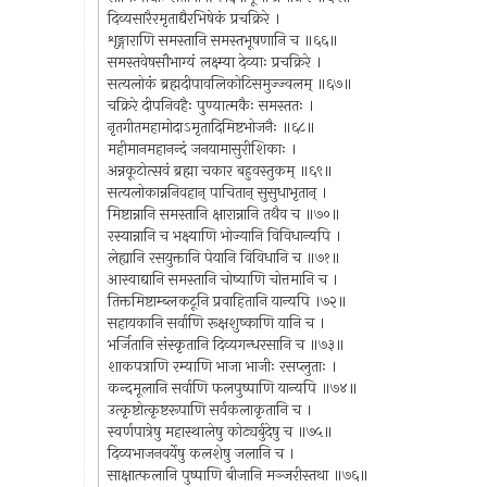
दिव्यसारैरमृताद्यैरभिषेकं प्रचक्रिरे ।
शृङ्गाराणि समस्तानि समस्तभूषणानि च ॥६६॥
समस्तवेषसौभाग्यं लक्ष्म्या देव्याः प्रचक्रिरे ।
सत्यलोकं ब्रह्मदीपावलिकोटिसमुज्ज्वलम् ॥६७॥
चक्रिरे दीपनिवहैः पुण्यात्मकैः समस्ततः ।
नृतगीतमहामोदाऽमृतादिमिष्टभोजनैः ॥६८॥
महीमानमहानन्दं जनयामासुरीशिकाः ।
अन्नकूटोत्सवं ब्रह्मा चकार बहुवस्तुकम् ॥६९॥
सत्यलोकान्ननिवहान् पाचितान् सुसुधाभृतान् ।
मिष्टान्नानि समस्तानि क्षारान्नानि तथैव च ॥७०॥
रस्यान्नानि च भक्ष्याणि भोज्यानि विविधान्यपि ।
लेह्यानि रसयुक्तानि पेयानि विविधानि च ॥७१॥
आस्वाद्यानि समस्तानि चोष्याणि चोत्तमानि च ।
तिक्तमिष्टाम्ब्लकटूनि प्रवाहितानि यान्यपि ।७२॥
सहायकानि सर्वाणि रूक्षशुष्काणि यानि च ।
भर्जितानि संस्कृतानि दिव्यगन्धरसानि च ॥७३॥
शाकपत्राणि रम्याणि भाजा भाजीः रसप्लुताः ।
कन्दमूलानि सर्वाणि फलपुष्पाणि यान्यपि ॥७४॥
उत्कृष्टोत्कृष्टरूपाणि सर्वकलाकृतानि च ।
स्वर्णपात्रेषु महास्थालेषु कोट्यर्बुदेषु च ॥७५॥
दिव्यभाजनवर्येषु कलशेषु जलानि च ।
साक्षात्फलानि पुष्पाणि बीजानि मञ्जरीस्तथा ॥७६॥