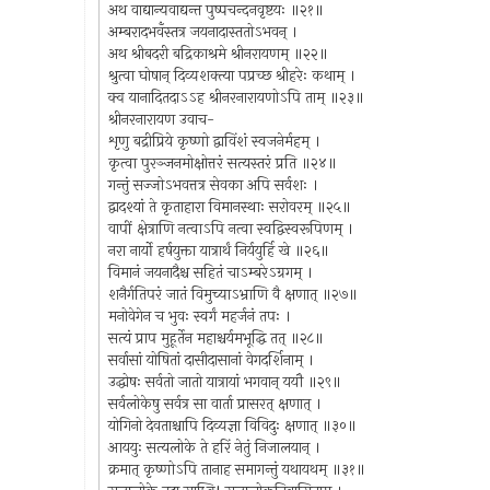
अथ वाद्यान्यवाद्यन्त पुष्पचन्दनवृष्टयः ॥२१॥
अम्बरादभवँस्तत्र जयनादास्ततोऽभवन् ।
अथ श्रीबदरी बद्रिकाश्रमे श्रीनरायणम् ॥२२॥
श्रुत्वा घोषान् दिव्यशक्त्या पप्रच्छ श्रीहरेः कथाम् ।
क्व यानादितदाऽऽह श्रीनरनारायणोऽपि ताम् ॥२३॥
श्रीनरनारायण उवाच-
शृणु बद्रीप्रिये कृष्णो द्वाविंशं स्वजनेर्महम् ।
कृत्वा पुरञ्जनमोक्षोत्तरं सत्यस्तरं प्रति ॥२४॥
गन्तुं सज्जोऽभवत्तत्र सेवका अपि सर्वशः ।
द्वादश्यां ते कृताहारा विमानस्थाः सरोवरम् ॥२५॥
वापीं क्षेत्राणि नत्वाऽपि नत्वा स्वद्विस्वरूपिणम् ।
नरा नार्यो हर्षयुक्ता यात्रार्थं निर्ययुर्हि खे ॥२६॥
विमानं जयनादैश्च सहितं चाऽम्बरेऽग्रगम् ।
शनैर्गतिपरं जातं विमुच्याऽभ्राणि वै क्षणात् ॥२७॥
मनोवेगेन च भुवः स्वर्गं महर्जनं तपः ।
सत्यं प्राप मुहूर्तेन महाश्चर्यमभूद्धि तत् ॥२८॥
सर्वासां योषितां दासीदासानां वेगदर्शिनाम् ।
उद्धोषः सर्वतो जातो यात्रायां भगवान् ययौ ॥२९॥
सर्वलोकेषु सर्वत्र सा वार्ता प्रासरत् क्षणात् ।
योगिनो देवताश्चापि दिव्यज्ञा विविदुः क्षणात् ॥३०॥
आययुः सत्यलोके ते हरिं नेतुं निजालयान् ।
क्रमात् कृष्णोऽपि तानाह समागन्तुं यथायथम् ॥३१॥