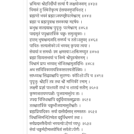
भ्रमित्वा श्रीहरिर्दीर्घां सत्यां वै लक्षयोजनाम् ॥४३॥
विमानं तु स्थिरीकृत्य हंसयानमुपाविशत् ।
ब्रह्मणो भवनं ब्रह्माऽनयच्छ्रीपरमेश्वरम् ॥४४॥
ब्रह्मा च ब्रह्मपुत्राश्च सनकाद्या महर्षयः ।
ऋभुश्च नारदाद्याश्च पुपूजुः परमेश्वरम् ॥४५॥
पादामृतं पपुश्चारार्त्रिकं चक्रुः समुत्सुकाः ।
हारान् भूषाश्चन्दनादि समर्प्य च ततोऽस्तुवन् ॥४६॥
पावितः सत्यलोकोऽयं भगवन् कृपया त्वया ।
सेवायां न समर्थाः स्म क्षमस्वाऽशक्तिमच्युत ॥४७॥
ब्रह्मा दिव्यसभायां च निन्ये श्रीपुरुषोत्तमम् ।
विश्रामं प्राप भगवान् भोजितश्चामृतादिभिः ॥४८॥
अथ सावित्रिकागायत्रिकासरस्वतीस्त्रियः ।
साध्व्यश्च सिद्धयश्चापि सुराण्यः कोटिशोऽपि च ॥४९॥
पुपूजुः श्रीहरिं तत्र तथा श्रीं माणिकीं रमाम् ।
लक्ष्मीं प्रज्ञां पाशवतीं राधां च शारदां सतीम् ॥५०॥
कृष्णनारायणपत्नीः पूजयामासुरेव ताः ।
उपदा विविधाश्चापि ददुर्दिव्यास्तदुद्भवाः ॥५१॥
ततश्चारार्त्रिकं चक्रुर्भोजयामासुरीश्वरीः ।
ब्रह्मप्रियादिकाः सर्वा दासीर्दासान् समस्ततः ॥५२॥
विश्रान्तिमन्दिरेष्वेता ददुर्विश्रमणं तथा ।
सर्वप्रदानकैर्देव्यो भगवत्योऽर्हणां व्यधुः ॥५३॥
सेवां चक्रुर्महीमानयोषितां सर्वतोऽर्पणैः ।