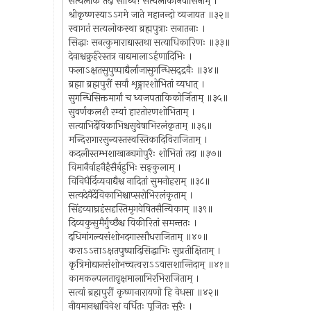
सत्यलोके तदा साध्वि! सत्यलोकनिवासिनाम् ।
श्रीकृष्णस्याऽऽगमे जाते महानन्दो व्यजायत ॥३२॥
स्वागतं सत्यलोकस्था ब्रह्मपुत्राः सनातनाः ।
सिद्धाः सनत्कुमाराद्यास्तथा सत्याधिकारिणः ॥३३॥
देवाश्चक्रुर्हरेस्तत्र वाद्यमालाऽर्हणादिभिः ।
फलाऽक्षतसुपुष्पाद्यैर्लाजासुगन्धिसद्द्रवैः ॥३४॥
ब्रह्मा ब्रह्मपुरीं सर्वां शृङ्गारशोभितां व्यधात् ।
सुगन्धिसिक्तमार्गां च ध्वजपताकिकोर्जिताम् ॥३५॥
सुवर्णकलशै रम्यां हारतोरणशोभिताम् ।
सत्याभिर्देविकाभिश्चसुवेषाभिरलंकृताम् ॥३६॥
मन्दिरागारसुन्यस्तस्वस्तिकादिविराजिताम् ।
कदलीस्तम्भशाखाढ्यगोपुरैः शोभितां तदा ॥३७॥
विमानैर्वाहनैर्हंसैर्बहुभिः सङ्कुलाम् ।
विविधैर्दिव्यवाद्यैश्च नादितां सुमनोहराम् ॥३८॥
सत्यदेवैर्देविकाभिश्चाप्सरोभिरलंकृताम् ।
सिंहव्याघ्रहंसहस्तिमृगवेषितसैन्यिकाम् ॥३९॥
दिव्यकुसुमैर्गुच्छैश्च विकीरितां समन्ततः ।
दधिमांगल्यसंशोभदगारसौधराजिताम् ॥४०॥
कराऽऽत्ताऽक्षतपुष्पादिसिद्धाभिः सुप्रतीक्षिताम् ।
कृत्रिमोद्यानसंशोभच्चत्वराऽऽवासशान्तिदाम् ॥४१॥
कामकल्पलतावृक्षमालाभिरभिराजिताम् ।
सत्यां ब्रह्मपुरीं कृष्णनारायणो हि वेधसा ॥४२॥
नीयमानश्चाविवेश वर्धितः पूजितः सुरैः ।