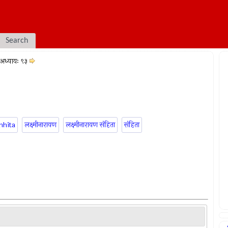
Search
अध्यायः ९३
mhita
लक्ष्मीनारायण
लक्ष्मीनारायण संहिता
संहिता