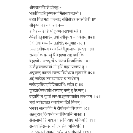
श्रीपद्मावतीप्रज्ञे प्रोचतुः-
भक्तप्रियहरिकृष्णस्वामिन्नारायणप्रभो ।
ब्रह्मा पितामहः कस्माद् रक्षितोऽत्र स्वसन्निधौ ॥१॥
श्रीकृष्णनारायण उवाच--
शर्करानगरेऽहं श्रीकृष्णनारायणो महे ।
देवेशपितृनागादीन् तेषां स्वीकृत्य चाऽर्थनाम् ॥२॥
तेषां तेषां भवनानि ततश्चिद् गन्तुमाह तान् ।
तल्लक्ष्यीकृत्य भगवानियेषैतुमजाऽऽस्पदम् ॥३॥
सत्यलोकं प्रगन्तुं वै ब्रह्मणा सह कार्तिके ।
ब्रह्मणो मानसपूर्त्यै प्रारूरुधं निजान्तिके ॥४॥
ऊर्जकृष्णनवम्यां मां हरिं ब्रह्मा प्रणम्य तु ।
अपृच्छत् कारणं स्वस्य निरोधस्य सुखासने ॥५॥
अहं न्यवेदय तत्राऽस्मारयं च तदर्थनाम् ।
सर्वब्रह्मप्रियाहरिप्रियाद्याभिः सहैव ह ॥६॥
कृतप्रार्थनस्थानीशालयान् गन्तुं तु वेधसम् ।
ब्रह्मापि च कृपां लब्ध्वाऽतुष्यच्चातीव तत्क्षणम् ॥७॥
मह्यं न्यवेदयत्तत्र यथायोग्यं हितं निजम् ।
भगवन् सत्यलोके मे दीपोत्सवं विधापय ॥८॥
अन्नकूटान् दिव्यभोगानर्पयिष्यामि भावतः ।
सेवालाभो हि गायत्र्याः सावित्र्याश्च भविष्यति ॥९॥
सत्यवासिसमस्तानां तत्र सेवा भविष्यति ।
तवाऽङ्गनानां सर्वासां दर्शनं च भविष्यति ॥१०॥