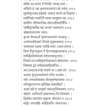
यदिष्टं तत् सत्वरं वै विधेहि भगवन् प्रभो ।
मत्प्रियेऽहं तदा कृष्णनारायणोऽगदं तमोम् ॥११॥
सुस्वीकृतवान् ब्रह्मोक्तं तस्मात् सज्जेऽद्य तिष्ठतम् ।
सर्वाभिश्चांऽगनाभिर्वै स्वस्रा सन्तुष्टया सह ॥१२॥
दासीभिः सेविकाभिश्च लोमशादिमहर्षिभिः ।
पार्षदैर्भृत्यवर्गैश्च सह सज्जो भवाम्यहम् ॥१३॥
श्रीश्वेतायनव्यास उवाच-
कृत्वा चैकादशीं कृष्णनारायणो जगत्प्रभुः ।
शतयोजनविस्तारं विमानं सूक्ष्मभावगम् ॥१४॥
वर्धयामास सहसा व्योम्नि सर्वाऽऽसनाऽर्हकम् ।
दिव्यं वैकुण्ठतुल्यं वै हिरण्यब्रह्मनामकम् ॥१५॥
सर्वर्द्धिसर्वभोगाढ्यं सर्वकामप्रपूरकम् ।
विमानेऽत्राऽनादिकृष्णोनारायणःश्रीवल्लभः ॥१६॥
निषसाद द्रुतं सर्वदासदासीप्रसेवितः ।
अथ हलहलाशब्दो यात्रार्थं चाऽऽज्ञया हरेः ॥१७॥
अभवत् कुंकुमवापीनगरेऽभित ऊर्ध्वगः ।
नार्यः समस्तवेषाढ्या नीतभूषाम्बरास्तथा ॥१८॥
सर्वशृङ्गारकरणा ह्यतिष्ठन् यानसन्निधौ ।
आज्ञां ददौ स तास्तूर्णं चारुरुहुर्विमानकम् ॥१९॥
श्रीहरिः स्वपितरौ सम्प्रणम्याऽपि विमानके ।
द्वितीयेन स्वरूपेण ब्रह्मणा लोमशेन च ॥२०॥
सद्भिः स्वपार्षदैः सर्वप्रियाभिः संव्यराजत ।