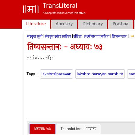
TransLiteral
A Nonprofit Public Service Initiative.
Literature
Ancestry
Dictionary
Prashna
|
|
|
|
|
संस्कृत सूची
संस्कृत स्तोत्र साहित्य
संहिता
लक्ष्मीनारायणसंहिता
तिष्यसन्तानः
तिष्यसन्तानः - अध्यायः ७३
लक्ष्मीनारायणसंहिता
Tags
:
lakshminarayan
lakshminarayan samhita
sa
अध्यायः ७३
Translation - भाषांतर