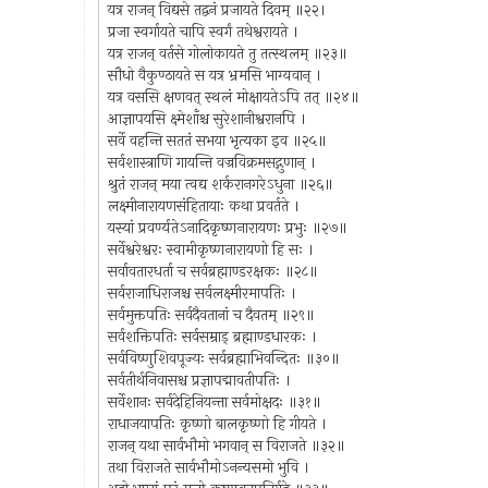
यत्र राजन् विद्यसे तद्वनं प्रजायते दिवम् ॥२२।
प्रजा स्वर्गायते चापि स्वर्गं तथेश्वरायते ।
यत्र राजन् वर्तसे गोलोकायते तु तत्स्थलम् ॥२३॥
सौधो वैकुण्ठायते स यत्र भ्रमसि भाग्यवान् ।
यत्र वससि क्षणवत् स्थलं मोक्षायतेऽपि तत् ॥२४॥
आज्ञापयसि क्ष्मेशाँश्च सुरेशानीश्वरानपि ।
सर्वे वहन्ति सततं सभया भृत्यका इव ॥२५॥
सर्वशास्त्राणि गायन्ति वज्रविक्रमसद्गुणान् ।
श्रुतं राजन् मया त्वद्य शर्करानगरेऽधुना ॥२६॥
लक्ष्मीनारायणसंहितायाः कथा प्रवर्तते ।
यस्यां प्रवर्ण्यतेऽनादिकृष्णनारायणः प्रभुः ॥२७॥
सर्वेश्वरेश्वरः स्वामीकृष्णनारायणो हि सः ।
सर्वावतारधर्ता च सर्वब्रह्माण्डरक्षकः ॥२८॥
सर्वराजाधिराजश्च सर्वलक्ष्मीरमापतिः ।
सर्वमुक्तपतिः सर्वदैवतानां च दैवतम् ॥२९॥
सर्वशक्तिपतिः सर्वसम्राड् ब्रह्माण्डधारकः ।
सर्वविष्णुशिवपूज्यः सर्वब्रह्माभिवन्दितः ॥३०॥
सर्वतीर्थनिवासश्च प्रज्ञापद्मावतीपतिः ।
सर्वेशानः सर्वदेहिनियन्ता सर्वमोक्षदः ॥३१॥
राधाजयापतिः कृष्णो बालकृष्णो हि गीयते ।
राजन् यथा सार्वभौमो भगवान् स विराजते ॥३२॥
तथा विराजते सार्वभौमोऽनन्यसमो भुवि ।