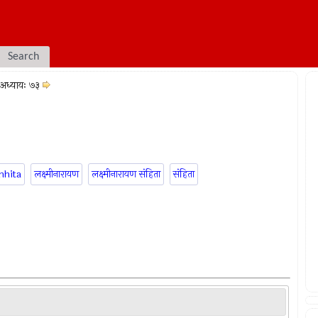
Search
अध्यायः ७३
mhita
लक्ष्मीनारायण
लक्ष्मीनारायण संहिता
संहिता