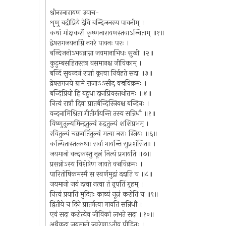
श्रीनरनारायण उवाच-
शृणु बद्रीप्रिये देवि बन्दिजनस्य पावनीम् ।
कथां मोक्षकरीं कृष्णनारायणस्तवाऽन्विताम् ॥१॥
द्वेषरागजयनाम्नि नगरे पावनः परः ।
बन्दिजनोऽभवन्नाम्ना जयमानाभिधः सुखी ॥२॥
कुटुम्बसहितस्तत्र वसमानश्च जीविकाम् ।
बन्दिं सुवन्दनं राज्ञां कृत्वा निर्वहते सदा ॥३॥
द्वेषरागजये ग्रामे राजाऽऽसीद् वज्रविक्रमः ।
बन्दिप्रियो हि बहुधा दानप्रियस्तथोत्तमः ॥४॥
नित्यं रात्रौ दिवा प्रातर्बन्दिस्त्रियश्च बन्दिनः ।
वन्दनामिश्रिता गीतीर्गायन्ति तस्य सन्निधौ ॥१॥
विष्णुतुल्यमिन्द्रतुल्यं रुद्रतुल्यं शशिप्रभम् ।
रवितुल्यं चक्रवर्तितुल्यं मत्वा नराः स्त्रियः ॥६॥
कल्पितास्तत्कथाः सर्वा गायन्ति सुप्रशंसिताः ।
जयमानो वन्दकस्तु नूत्नं नित्यं प्रगायति ॥७॥
प्रसन्नोऽस्य विशेषेण जायते वज्रविक्रमः ।
पारितोषिकमस्मै स स्वर्णमुद्रां ददाति च ॥८॥
जयमानो जयं दत्वा नत्वा तं नृपतिं गृहम् ।
नित्यं प्रयाति मुदितः काव्यं नूत्नं करोति च ॥९॥
द्वितीये च दिने प्रातर्गत्वा गायति सन्निधौ ।
एवं सदा करोत्येव जीविकां लभते सदा ॥१०॥
अथैकदा जयमानो ज्वरेणाऽतीव पीडितः ।