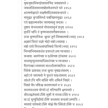
मुक्तमुक्तानिकाहंसास्वामिन् जयादयापते ।
जयाललिताकान्तश्रीसर्वधामपते पते ॥४५॥
आत्ममोक्षपते लक्ष्मीसंहिताख्यकथापते ।
मामुद्धर कृपासिन्धो वज्रविक्रममुद्धर ॥४६॥
एवं ब्रह्मात्मभावेन जयमानस्तु वन्दकः ।
तुष्टाव कंभरालालं गोपालतनुजं प्रभुम् ॥४७॥
नृपतिं चापि तं कृष्णनारायणैक्यभावतः ।
राजा कृष्णाभिधाः श्रुत्वा तूर्णं निष्कल्मषोऽभवत् ॥४८॥
अज्ञानं विगतं राज्ञो मोहो नष्टोऽभवत्तदा ।
नष्टो रागो निजश्लाघाविषयो विरमोऽभवत् ॥४९॥
मिथ्याभिमाननाशेन प्रकाशोऽस्य व्यजायत ।
कथायाः श्रवणेच्छा च दर्शनेच्छा हरेस्तथा ॥५०॥
कालमृत्युजराव्याधिनाशेच्छा च व्यजायत ।
वैराग्यश्चाऽभवत्तस्य नाशशीलाच्छरीरतः ॥५१॥
विवेकं प्राप्तवान् राजा श्रुत्वा मृषाप्रशंसनम् ।
अहोऽयं जायमानो मे कुरुते यत्प्रशंसनम् ॥५२॥
तदंशोऽपि मयि नास्ति मयि शक्तिर्न विद्यते ।
विद्यते नैव भक्तिश्च नारायणबलं न च ॥५३॥
कालपाशस्य योग्योऽहं मरिष्यामि क्षणान्तरे ।
कीटवद्वर्तमानोऽस्मि सृष्टौ मे गणनाऽस्ति न ॥९४॥
नाऽहं मृत्युविहीनोऽस्मि कालस्य कवलोऽस्म्यपि ।
मायायां वर्तमानोऽस्मि मोक्षे नैव स्थितोऽस्मि च ॥५५॥