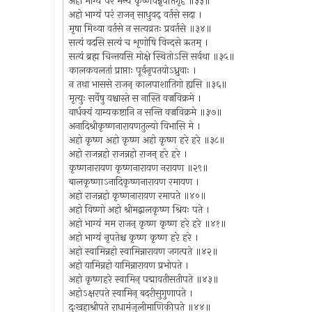
अहो भाग्यं परं मन्ये कृष्णवन्नृपतिर्गृहे ॥३३॥
अहो भाग्यं परं राजन् साधुवद् वर्तसे सदा ।
मृषा मिथ्या वर्तसे न सत्यव्रतः प्रवर्तसे ॥३४॥
सत्यं वदसि सत्यं च शृणोषि विन्दसे ऋतम् ।
सत्यं ब्रह्म चिन्तयसि मोक्षे स्थितोऽसि सर्वथा ॥३५॥
कालकवलतां प्राप्ताः पूर्वनृपतयोऽध्रुवाः ।
न तथा भाससे राजन् कालपाशातिगो ह्यसि ॥३६॥
मृत्युः सर्वेषु यश्चास्ते स नास्ति वज्रविक्रमे ।
वार्धक्यं याम्यकष्टानि न सन्ति वज्रविक्रमे ॥३७॥
अनादिश्रीकृष्णनारायणतुल्यो विभासि मे ।
अहो कृष्ण अहो कृष्ण अहो कृष्ण हरे हरे ॥३८॥
अहो राजन्नहो राजन्नहो राजन् हरे हरे ।
कृष्णनारायण कृष्णनारायण नरायण ॥२९॥
बालकृष्णाऽनादिकृष्णनारायण रमायण ।
अहो राजन्नहो कृष्णनारायण रमापते ॥४०॥
अहो विष्णो अहो श्रीमद्बालकृष्ण श्रियः पते ।
अहो भाग्यं मम राजन् कृष्ण कृष्ण हरे हरे ॥४१॥
अहो भाग्यं नृपतेश्च कृष्ण कृष्ण हरे हरे ।
अहो स्वामिन्नहो स्वामिन्नारायण जगत्पते ॥४२॥
अहो यामिन्नहो यामिन्नारायण प्रभोपते ।
अहो कृष्णहरे स्वामिन् पद्मावतीसतीपते ॥४३॥
अहोऽक्षरपते स्वामिन् बदरीसुगुणापते ।
दुःखहाश्रीपते राधामंजुलीमाणिकीपते ॥४४॥