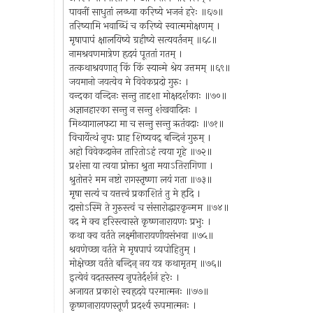
पावनीं साधुतां लब्ध्वा करिष्ये भजनं हरेः ॥६७॥
तरिष्यामि भवाब्धिं च करिष्ये स्वात्ममोक्षणम् ।
मृषापापं क्षालयिष्ये ग्रहीष्ये सत्यवर्तनम् ॥६८॥
नामश्रवणमात्रेण हृदयं पूततां गतम् ।
तत्कथाश्रवणात् किं किं स्यान्मे श्रेय उत्तमम् ॥६९॥
जयमानो जयत्वेव मे विवेकप्रदो गुरुः ।
वन्दका वन्दिनः सन्तु तादृशा मोक्षदर्शकाः ॥७०॥
अज्ञानहारका सन्तु न सन्तु शंखवादिनः ।
मिथ्यागालफटा मा च सन्तु सन्तु ऋतंवदाः ॥७१॥
विचार्येत्थं नृपः प्राह शिष्यवद् बन्दिनं गुरुम् ।
अहो विवेकदानेन तारितोऽहं त्वया गृहे ॥७२॥
प्रशंसा या त्वया प्रोक्ता श्रुता मयाऽतिरागिणा ।
श्रुतोत्तरं मम नष्टो रागस्तृष्णा लयं गता ॥७३॥
मृषा सत्यं च यत्तत्त्वं प्रकाशितं तु मे हृदि ।
दासोऽस्मि ते गुरुस्त्वं च संसारोद्धारकृन्मम ॥७४॥
वद मे क्व हरिस्त्वास्ते कृष्णनारायणः प्रभुः ।
कथा क्व वर्तते लक्ष्मीनारायणीयसंभवा ॥७५॥
श्रवणेच्छा वर्तते मे मृषपापं व्यपोहितुम् ।
मोक्षेच्छा वर्तते बन्दिन् नय यत्र कथामृतम् ॥७६॥
इत्येवं वदतस्तस्य नृपतेर्दर्शनं हरेः ।
अजायत प्रकाशे स्वहृदये परमात्मनः ॥७७॥
कृष्णनारायणस्तूर्णं प्रदर्श्य रूपमात्मनः ।