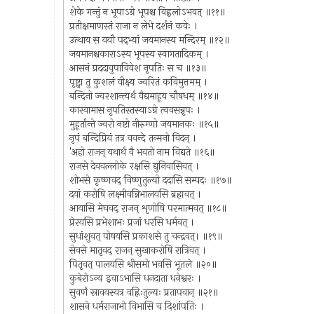
शेके गन्तुं न भूपाऽग्रे भूपश्च विह्वलोऽभवत् ॥११॥
प्रतीक्षमाणस्तं राजा न लेभे दर्शनं कवेः ।
उत्थाय स ययौ पद्भ्यां जयमानस्य मन्दिरम् ॥१२॥
जयमानश्चकाराऽस्य भूपस्य स्वागतादिकम् ।
आसनं प्रददावुपाविवेश नृपतिः स च ॥१३॥
पृष्ट्वा तु कुशलं वीक्ष्य ज्वरितं कविमुत्तमम् ।
बन्दिनो ज्वरशान्त्यर्थं वैद्यमाहूय चौषधम् ॥१४॥
कारयामास नृपतिस्तस्याऽग्रे त्ववसन्नृपः ।
मुहूर्तान्ते ज्वरो नष्टो नीरुग्णो जयमानकः ॥१५॥
नृपं बन्दिप्रियं तत्र ववन्दे तन्मनो विदन् ।
'अहो राजन् यथार्थं वै भवतो नाम विद्यते ॥१६॥
राजसे देववल्लोके रक्षसि द्युनिवासिवत् ।
शोभसे कृष्णवद् विष्णुतुल्यो ददासि सम्पदः ॥१७॥
दयां करोषि लक्ष्मीवन्निभालयसि ब्रह्मवत् ।
आयासि मेघवद् राजन् शृणोषि परमात्मवत् ॥१८॥
प्रेरयसि प्रभेशाभः प्रजां धरसि धर्मवत् ।
सुधांशुवत् पोषयसि प्रकाशसे तु चन्द्रवत्। ॥१९॥
सेवसे मातृवद् राजन् सुखाकरोषि रात्रिवत् ।
पितृवत् पालयसि श्रीसमो भवसि भूतले ॥२०॥
कुबेरोऽन्य इवाऽभासि धनदाता धनेश्वरः ।
सुवर्णं स्रावयस्यत्र वह्निःतुल्यः प्रतापवान् ॥२१॥
शासने धर्मराजाभो विभासि च दिशांपतिः ।