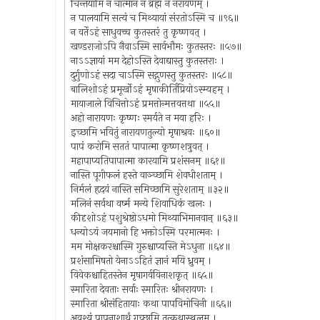
चिन्तयामि न चात्मानं न ब्रह्म न नरायणम् ।
न पालयामि सत्यं च मिथ्यायां संरतोऽस्मि च ॥९६॥
न वर्तेऽहं साधुवच्च कुतस्तरं तु कृष्णवत् ।
खण्डराजोऽपि नैवाऽस्मि सार्वभौमः कुतस्तरः ॥५७॥
नाऽऽज्ञायां मम देहोऽस्ति देवाद्यास्तु कुतस्तराः ।
दुर्गुणोऽहं सदा चाऽस्मि सद्गुणस्तु कुतस्तरः ॥५८॥
बालिशोऽहं प्रमूर्खोऽहं मृषाकीर्तिप्रियोऽस्म्यहम् ।
मायाजाले विचित्तोऽहं प्रमत्तोन्मत्तवत्तथा ॥५५॥
अहो नारायणः कृष्णः स्मर्यते न मया हरिः ।
इच्छामि भवितुं नारायणतुल्यो मृषाश्रवः ॥६०॥
पापं करोमि सततं पापात्मा कृष्णशत्रुवत् ।
महापाप्यतिपापात्मा कारयामि प्रशंसनम् ॥६१॥
नास्ति पूगीफलं हस्ते वाञ्च्छामि शेवधीशताम् ।
निर्मलं हृदयं नास्ति समिच्छामि सुरेशताम् ॥३२॥
मलिनं सर्वथा वर्ष्म मन्ये शिवाधिकं खलः ।
कीदृशोऽहं पशुश्रेष्ठोऽधमो मिथ्याभिमानवान् ॥६३॥
धन्योऽयं जयमानो हि भक्तोऽस्मि परमात्मनः ।
मम मोक्षकरश्चास्मि गुरुश्चाप्यस्ति मेऽधुना ॥६४॥
प्रशंसामिषतो येनाऽऽहितं ज्ञानं मयि ध्रुवम् ।
विवेकश्चाहितस्तेन मृषागर्वविनाशकृत् ॥६५॥
स्मारिता देवताः सर्वाः स्मारितः श्रीनरायणः ।
स्मारिता श्रीसंहितायाः कथा पापविमोचिनी ॥६६॥
अवश्यं पापनाशार्थं गच्छामि तत्कथास्थलम् ।