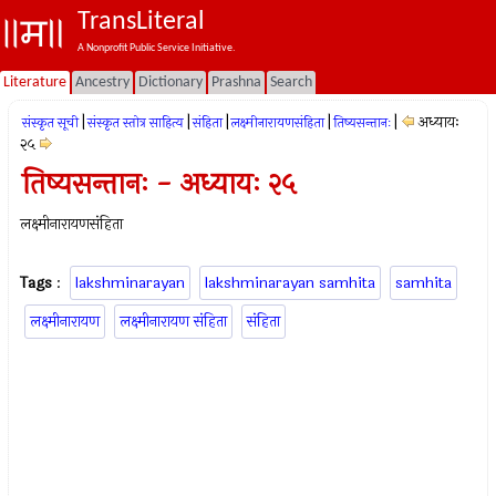
TransLiteral
A Nonprofit Public Service Initiative.
Literature
Ancestry
Dictionary
Prashna
Search
|
|
|
|
|
अध्यायः
संस्कृत सूची
संस्कृत स्तोत्र साहित्य
संहिता
लक्ष्मीनारायणसंहिता
तिष्यसन्तानः
२५
तिष्यसन्तानः - अध्यायः २५
लक्ष्मीनारायणसंहिता
Tags
:
lakshminarayan
lakshminarayan samhita
samhita
लक्ष्मीनारायण
लक्ष्मीनारायण संहिता
संहिता