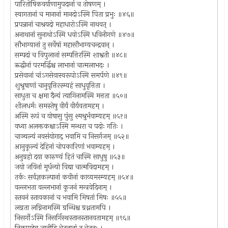
पारितोषिकवर्याणामुपदानां च तोषणम् ।
स्वागतानां च मानानां मानदोऽस्मि पिता प्रभुः ॥४६॥
प्रपन्नानां चाश्रयदो महाधारोऽस्मि नाथवत् ।
अनाथानां सुनाथोऽस्मि धवोऽस्मि धविनीगणे ॥४७॥
सौभाग्यानां तु सर्वेषां महासौभाग्यचन्द्रवान् ।
सम्पदां च विपुलानां सम्पत्तिरस्मि शाश्वती ॥४८॥
ऋद्धीनां परमर्द्धिश्च लाभानां चात्मलाभदः ।
प्रसेवानां चांऽगसेवास्वरूपोऽस्मि समर्पणे ॥४९॥
शुश्रूषाणां चानुवृत्तिरस्म्यहं साधुवृत्तिता ।
साधुता च क्षमा दैन्यं त्यागिनामस्मि मत्तता ॥५०॥
शीलधर्मः समस्तेषु वीर्यं वीर्यवतामहम् ।
अस्मि रूपं च योषासु पुंसु श्मश्रुर्भवाम्यहम् ॥५१॥
वध्वा अलक्तकश्चाऽस्मि मन्थरा च पदोः गतिः ।
चाञ्चल्यं नवसंयोगाद् भवामि च निसर्गजम् ॥५२॥
आनुकूल्यं देहिनां चोपकारिणां भवाम्यहम् ।
अनुग्रहो दया कारुण्यं हितं चास्मि साधुषु ॥५३॥
जयो जयिनां मूर्धन्यो विद्या चात्मविदामहम् ।
तर्कः सर्वज्ञकल्पानां कवीनां काव्यमस्म्यहम् ॥५४॥
वल्लभता वल्लभानां कूजनं मन्त्रवेदिनाम् ।
स्तवनं स्तावकानां च भवामि मिषतां मिषः ॥५५॥
लग्नता लग्निनामस्मि ग्रन्थिश्च ग्रथ्नतामपि ।
निसर्गोऽस्मि निसर्गिस्थस्तानस्तानवतामहम् ॥९६॥