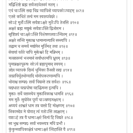
मद्विशिष्टं ब्रह्म सर्वजडचेतनगं मतम् ।
एवं चाऽस्मि सदा विप्र व्यापिनो व्यापकोऽप्यहम् ॥८९॥
एतत्ते कथितं तत्त्वं मम स्वरूपवेदने ।
सोऽहं मूर्तोऽस्मि सर्वत्राऽक्षरे मूर्तेऽपि तेजसि ॥९०॥
अक्षरं ब्रह्म मद्युक्तं सर्वत्राऽस्ति द्विजोत्तम ।
सृष्टित्रयं चाऽक्षरेऽस्ति विशेषणतयाऽन्वितम् ॥९१॥
अक्षरे सन्ति मुक्ताश्च धामान्यन्यानि सन्त्यपि ।
तद्धाम च समर्थं मद्योगेन मूर्तिमत् तथा ॥९२॥
सेवायां वर्तते चापि मुक्तेश्वरं हि मन्निभम् ।
मत्सारूप्यं भजमानं सर्वाधारमपि ध्रुवम् ॥९३॥
पुमान्नक्षरपुरुषः सोऽयं ब्रह्मपुमान् स्वयम् ।
तदेव व्यापकं दिव्यं भूमिका तैजसी सदा ॥९४॥
तत्प्राविर्भूतभोग्यादि भोगोपकरणान्यपि ।
भोगाश्च सम्पदः सर्वा विद्यन्ते तत्र सर्वशः ॥९५॥
यदाधारा यत्प्रपोषा यदृद्धिमन्त इत्यपि ।
मुक्ताः सर्वे वसन्त्येव मुक्तानिकाश्च धामनि ॥९६॥
मम मूर्तेः सुयोगेन पूर्णं चाऽखण्डमक्षरम् ।
अव्ययं शाश्वतं धाम तत्र वासो हि मोक्षणम् ॥९७॥
निकामदेव मे योगात् त्वं गतोऽसि तदक्षरम् ।
यत्राऽहं तत्र वै धामाऽक्षरं नित्यं हि विद्यते ॥९८॥
सा भूश्च सम्पदः सर्वा भवन्त्यत्र मयि प्रभौ ।
कुंकुमवापिकाक्षेत्रं धामाऽक्षरं त्विहास्ति वै ॥९९॥