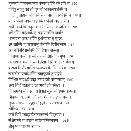
तुलस्यां वैष्णवस्थल्यां वैष्णवेऽस्मि वनेऽपि च ॥६८॥
तीर्थेषु सत्सु वर्तेऽहं पृथ्व्यां भक्तालयेऽस्मि च ।
कालेषु ब्राह्मकालेऽस्मि सायं चारार्त्रिकेऽस्मि च ॥६९॥
नक्षत्रेऽस्मि जयन्त्यादौ बिम्बेऽस्मि श्रेष्ठपूजने ।
सर्वमित्रेऽस्मि मनुजे शास्त्रेऽस्मि मत्कथान्विते ॥७०॥
धर्मेऽस्मि ब्रह्मचर्येऽहं श्रद्धायामस्मि दातरि ।
भाग्यवतां पुरश्चाऽस्मि दुर्भाग्यानां तु पृष्ठतः ।
अधश्चास्मि तु पापानामूर्ध्वमस्मि दिवौकसाम् ॥७१॥
आत्मनिवेदिनामस्मि देहेन्द्रियान्तरात्मसु ।
विप्राणां वचने चास्मि मायायां सात्त्विके गुणे ॥७२॥
अन्यायानां भयं चास्मि शिक्षाऽस्मि शास्यवर्गिणाम् ।
वादानां निर्णयश्चास्मि फलव्याप्तोऽस्मि सर्वथा ॥७३॥
सजातीनां प्रवाहेऽस्मि चानुपूर्व्यां तु वाङ्मये ।
विशिष्टं चाऽक्षरं ब्रह्म तत्राऽद्वैतो वसाम्यहम् ॥७४॥
अतो विशिष्टब्रह्माऽद्वैतात्मकोऽहं परेश्वरः ।
निकामदेव मां यस्तु जानीयात् सुस्वरूपिणम् ॥७५॥
श्रीकृष्णं वल्लभं चार्यं स्वामिनं बालकृष्णकम् ।
मुक्तिं गच्छेन्न सन्देहो मद्विज्ञो न प्रणश्यति ॥७६॥
श्रीनिकामदेव उवाच-
कथं विशिष्टब्रह्माद्वैतात्मकस्त्वं विबुध्यसे ।
संक्षेपान्मे कथयस्व सर्वस्वामिन्नरायण ॥७७॥
श्रीकृष्णनारायण उवाच-