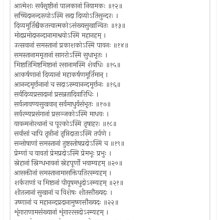
आत्मेशः सर्वसृष्टीनां पालकानां नियामकः ॥१२॥
सच्चिदानन्दरूपोऽस्मि सदा दिव्योऽतिसुन्दरः ।
दिव्यमूर्तिश्चैकतत्त्वात्मकोऽसंख्यसुखान्वितः ॥१३॥
मोदप्रमोदानन्दानामाश्रयोऽस्मि महानहम् ।
उत्सवानां समस्तानां प्रकाशकोऽस्मि पावनः ॥१४॥
समस्तानाममृतानां सागरोऽस्मि सुधाभृतः ।
मिष्टातिमिष्टमिष्टानां रसानामस्मि शेवधिः ॥१५॥
आकर्षणानां दिव्यानां महाकर्षणमूर्तिमान् ।
आनन्दमूर्छनानां च सदाऽस्म्यानन्दमूर्छनः ॥१६॥
सर्वदिव्यप्रसादानां प्रसन्नतादिवारिधिः ।
सर्वलावण्यसुखवान् सर्वमाधुर्यसंभृतः ॥१७॥
सर्वरम्यप्रसंगानां प्रसञ्जकोऽस्मि माधवः ।
यावन्मनोरथानां च पूरकोऽस्मि तृषाहरः ॥१८॥
सर्वासां चापि तृप्तीनां तृप्तिदाताऽस्मि तर्पणे ।
सन्तोषाणां समस्तानां तुष्टस्तोषप्रदोऽस्मि च ॥१९॥
प्रेम्णां च यावतां प्रेमप्रदोऽस्मि प्रेमभूः प्रभुः ।
स्नेहानां स्निग्धभावनां स्नेहपूर्णो भवाम्यहम् ॥२०॥
आसक्तीनां समस्तानामासक्तिपतिरस्म्यहम् ।
शर्कराणां च मिष्टानां पीयूषमधुदोऽस्म्यहम् ॥२१॥
शीतलानां सुखानां च विशेषः शीतसौख्यदः ।
उष्णानां च महानन्दप्रदानामुष्णसौख्यदः ॥२२॥
शृंगाराणामसंख्यानां शृंगाररसदोऽस्म्यहम् ।