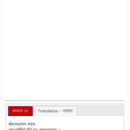
अध्यायः २५
Translation - भाषांतर
श्रीनरनारायण उवाच-