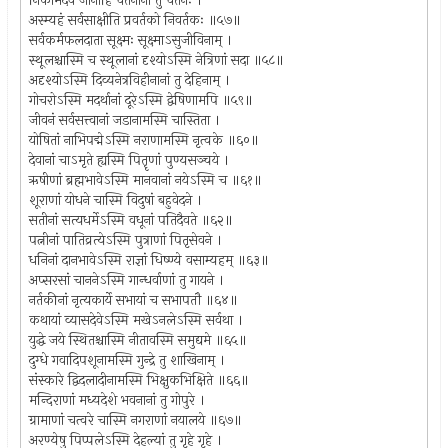
निकामदेव जानीहि चेतनानां तु चेतनः ।
अस्म्यहं सर्वसाक्षीति प्रवर्तको निवर्तकः ॥५७॥
सर्वकर्मफलदाता सूक्ष्मः सूक्ष्माऽसुजीविनाम् ।
स्थूलश्चास्मि च स्थूलानां दृश्योऽस्मि नेत्रिणां सदा ॥५८॥
अदृश्योऽस्मि दिव्यनेत्रविहीनानां तु देहिनाम् ।
गोचरोऽस्मि मदर्थानां दूरेऽस्मि द्वेषिणामपि ॥५९॥
जीवनं सर्वसत्त्वानां जडानामस्मि चास्तिता ।
योषितां नाभिपद्मेऽस्मि नराणामस्मि नृत्वके ॥६०॥
देवानां चाऽमृते ह्यस्मि पितॄणां पुण्यसञ्चये ।
ऋषीणां ब्रह्मभावेऽस्मि मानवानां नयेऽस्मि च ॥६१॥
शूराणां योधने चास्मि विदुषां बहुवेदने ।
सतीनां सत्यधर्मेऽस्मि वधूनां पतिदैवते ॥६२॥
पत्नीनां पातिव्रत्येऽस्मि पुत्राणां पितृसेवने ।
धनिनां दानभावेऽस्मि राज्ञां धिष्ण्ये वसाम्यहम् ॥६३॥
अप्सरसां चाननेऽस्मि गान्धर्वाणां तु गायने ।
नर्तकीनां नृत्यकार्ये सभायां च सभापतौ ॥६४॥
कथायां व्यासदेवेऽस्मि मखेऽनलेऽस्मि सर्वथा ।
युद्धे जये स्थितश्चास्मि नीतावस्मि समुद्यमे ॥६५॥
दुग्धे गवादिपशूनामस्मि गुन्द्रे तु शाखिनाम् ।
संस्कारे द्विदलादीनामस्मि भिक्षुकभिक्षिते ॥६६॥
मन्दिराणां मध्यदेशे भवनानां तु गोपुरे ।
ग्रामाणां चत्वरे चास्मि नगराणां नयालये ॥६७॥
अरण्येषु पिप्पलेऽस्मि देहल्यां तु गृहे गृहे ।