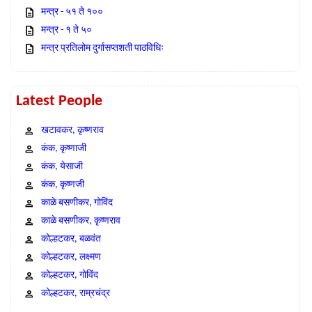
मन्त्र - ५१ ते १००
मन्त्र - १ ते ५०
मन्त्र प्रतिलोम दुर्गासप्तशती पाठविधिः
Latest People
खटावकर, कृष्णराव
कंक, कृष्णाजी
कंक, येसाजी
कंक, कृष्णजी
काळे बसणीकर, गोविंद
काळे बसणीकर, कृष्णराव
कोल्हटकर, बळवंत
कोल्हटकर, लक्ष्मण
कोल्हटकर, गोविंद
कोल्हटकर, राम्रचंद्र