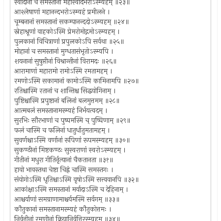
स्वादानां च समस्तानां महास्वादभरोऽस्म्यहम् ॥२३॥
आश्लेषाणां महानन्दभरोऽस्म्यहं प्रमीलने ।
चूम्बनानां समस्तानां सकम्पानन्ददोऽस्म्यहम् ॥२४॥
स्नेहाश्रूणां वाहकोऽस्मि प्रेमरोमोद्गमोऽस्म्यहम् ।
पुलकानां विचित्राणां प्रपुलकोऽपि सर्वथा ॥२५॥
मोहानां च समस्तानां मुग्धतासंभृतोऽस्म्यपि ।
शयनानां सुषुप्तीनां विश्रान्तीनां विरामदः ॥२६॥
आरामाणां महारामो रामोऽस्मि रमतामहम् ।
रमणोऽस्मि सकामानां कामोऽस्मि कामिनामपि ॥२७॥
रतिश्चास्मि रतानां च शान्तिश्च सिद्धयोगिनाम् ।
पुष्टिश्चास्मि प्रपुष्टानां बलिनां बलमुत्तमम् ॥२८॥
आत्मबलं समस्तानामस्म्यहं निर्भयत्वदम् ।
सुरभिः सौरभाणां च पुष्पमस्मि च् पुष्पिणाम् ॥२९॥
फलं चास्मि च फलिनां धातुर्धातुमतामहम् ।
सुवर्णश्चाऽस्मि वर्णानां रूपिणां रूपमस्म्यहम् ॥३०॥
सुकण्ठीनां मिष्टकण्ठः सुस्वराणां स्वरोऽस्म्यहम् ।
गीतीनां मधुरा गीतिर्नृत्यानां चैकतानता ॥३१॥
हावो भावस्तथा चेष्टा चिह्नं चास्मि समस्तगः ।
संयोगोऽस्मि धृतिश्चाऽस्मि वृषोऽस्मि सत्त्ववानपि ॥३२॥
आकांक्षाऽस्मि समस्तानां मर्यादाऽस्मि च देहिनाम् ।
आश्चर्याणां समग्राणामाश्चर्यमस्मि सर्वगम् ॥३३॥
कौतुकानां समस्तानामस्म्यहं कौतुकोत्तमः ।
निर्वृत्तीनां रमणीनां क्रियानिर्वृत्तिरस्म्यहम् ॥३४॥