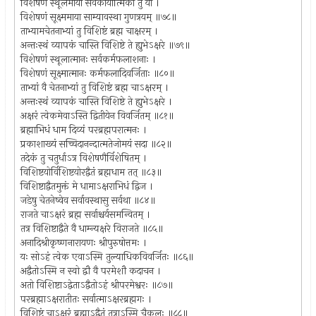
विशेषणं स्थूलमाया सर्वकार्यात्मिका तु या ।
विशेषणं सूक्ष्ममाया साम्यावस्था गुणत्रयम् ॥७८॥
ताभ्यामचेतनाभ्यां तु विशिष्टं ब्रह्म चाक्षरम् ।
अन्तःस्थं व्यापकं चास्ति विशिष्टे ते ह्युभेऽक्षरे ॥७९॥
विशेषणं स्थूलात्मानः सर्वकर्मफलाशनाः ।
विशेषणं सूक्ष्मात्मानः कर्मफलादिवर्जिताः ॥८०॥
ताभ्यां वै चेतनाभ्यां तु विशिष्टं ब्रह्म चाऽक्षरम् ।
अन्तःस्थं व्यापकं चास्ति विशिष्टे ते ह्युभेऽक्षरे ।
अक्षरं त्वेकमेवाऽस्ति द्वितीयेन विवर्जितम् ॥८१॥
ब्रह्माभिधं धाम दिव्यं परब्रह्मपरात्मनः ।
प्रकाशाख्यं सच्चिदानन्दात्मतेजोमयं सदा ॥८२॥
तदेकं तु चतुर्धाऽत्र विशेषणैर्विशेषितम् ।
विशिष्टयोर्विशिष्टयोरद्वैतं ब्रह्मधाम तत् ॥८३॥
विशिष्टाद्वैतमुक्तं मे धामाऽक्षराभिधं द्विज ।
जडेषु चेतनेष्वेव सर्वावस्थासु सर्वथा ॥८४॥
राजते चाऽक्षरं ब्रह्म सर्वाश्चर्यसमन्वितम् ।
तत्र विशिष्टाद्वैते वै धाम्न्यक्षरे विराजते ॥८५॥
अनादिश्रीकृष्णनारायणः श्रीपुरुषोत्तमः ।
यः सोऽहं त्वेक एवाऽस्मि तुल्याधिकविवर्जितः ॥८६॥
अद्वैतोऽस्मि न स्वो द्वौ वै परमेशौ कदाचन ।
अतो विशिष्टाऽद्वेताऽद्वैतोऽहं श्रीपरमेश्वरः ॥८७॥
परब्रह्माऽक्षरातीतः सर्वात्माऽक्षरब्रह्मगः ।
विशिष्टं चाऽक्षरं ब्रह्माऽद्वैतं तत्राऽस्मि चैकलः ॥८८॥