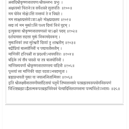
अनादिश्रीकृष्णनारायणःश्रीवल्लभः प्रभुः ।
अक्षरस्थो विराजेऽत्र सर्वेशस्ते सुतापतिः ॥१००॥
मम योगेन मोक्षेऽसि गन्तव्यं ते न विद्यते ।
मम साक्षात्प्रसंगोऽत्राऽक्षरे मोक्षप्रदस्तव ॥१०१॥
सदा त्वं मम मुक्तोऽसि पश्य दिव्यं निजं गृहम् ।
इत्युक्त्वा श्रीकृष्णनारायणस्तं चाऽक्षरं पदम् ॥१०२॥
दर्शयामास सहसा मुक्तं निकामदेवकम् ।
मुक्तानिकां तथा सुरेश्वरीं दिव्यां तु शाश्वतीम् ॥१०३॥
बद्रीप्रियां बालयोगिनीं च पद्मावतीसतीम् ।
माणिकीं हरिपत्नीं स प्रदर्श्याऽभावयत्तिरः ॥१०४॥
बद्रिके त्वं सैव चास्से या तत्र बालयोगिनी ।
माणिक्यवर्णा श्रीकृष्णनारायणस्य वाहिनी ॥१०५॥
पृथ्व्यां सा माणिकी वाहा वडवाऽभवदच्युता ।
ब्रह्मप्रभावती युक्ता या जयाललितात्मिका ॥१०६॥
इति श्रीलक्ष्मीनारायणीयसंहितायां चतुर्थे तिष्यसन्ताने परब्रह्मस्वरूपयोगनिरूपणं
विशिष्टब्रह्माऽद्वैतात्मकपरब्रह्मविवेचनं चेत्यादिनिरूपणनामा पञ्चविंशोऽध्यायः ॥२५॥