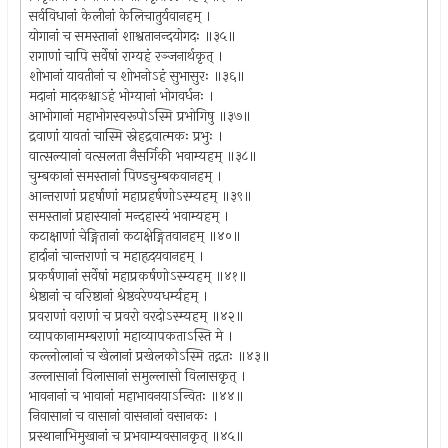
सर्वविधानां केलीनां केलिचातुर्यवानहम् ।
योगानां च समस्तानां शाश्वतानन्दयोगदः ॥३५॥
रागाणां चापि सर्वेषां राग्यहं रञ्जनार्थकृत् ।
शोभानां यावतीनां च शोभनोऽहं सुभासुरः ॥३६॥
मदानां मादकश्चाऽहं भोग्यानां भोगवर्धनः ।
आभोगानां महाभोगस्वरूपोऽस्मि प्रभोगिषु ॥३७॥
द्रवाणां यावतां चास्मि स्नेहद्रवात्मकः प्रभुः ।
वात्सल्यानां वत्सलता नैसर्गिकी भवाम्यहम् ॥३८॥
चुम्बकानां समस्तानां पिण्डचुम्बकवानहम् ।
आन्तराणां प्रहर्षाणां महाप्रहर्षणोऽस्म्यहम् ॥३९॥
समस्तानां प्रहास्यानां मन्दहास्यं भवाम्यहम् ।
कटाक्षाणां चेङ्गितानां कटाक्षेङ्गितवानहम् ॥४०॥
हार्दानां चान्तराणां च महाहृदयवानहम् ।
प्रकर्षणानां सर्वेषां महाप्रकर्षणोऽस्म्यहम् ॥४१॥
श्रेष्ठानां च वरिष्ठानां श्रेष्ठवरेण्यधर्म्यहम् ।
प्रवराणां वराणां च प्रवरो वरदोऽस्म्यहम् ॥४२॥
व्यापकानामम्बराणां महाव्यापकताऽस्ति मे ।
कल्लोलानां च खेलानां प्रखेलकोऽस्मि तद्गतः ॥४३॥
उल्लासानां विलासानां समुल्लासो विलासकृत् ।
भावनानां च भावानां महाभावनयाऽन्वितः ॥४४॥
निवासानां च वासानां वासनानां वसानकः ।
प्रस्थानाभिमुखानां च प्रभवाम्यवसानकृत् ॥४५॥