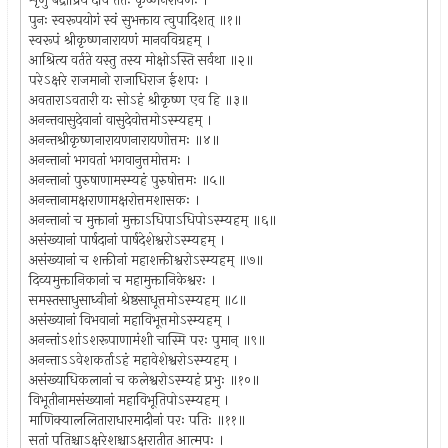
शृणु बद्रीप्रिये देवि ततः कृष्णनरायणः ।
पुनः स्वरूपयोगं स्वं सुभक्ताय त्वुपादिशत् ॥१॥
स्वरूपं श्रीकृष्णनारायणं मानवविग्रहम् ।
आश्रित्य वर्तते यस्तु तस्य मोक्षोऽस्ति सर्वथा ॥२॥
परेऽक्षरे राजमानो राजाधिराज ईशपः ।
अवताराऽवतारी यः सोऽहं श्रीकृष्ण एव हि ॥३॥
अनन्तवासुदेवानां वासुदेवोत्तमोऽस्म्यहम् ।
अनन्तश्रीकृष्णनारायणनारायणोत्तमः ॥४॥
अनन्तानां भगवतां भगवानुत्तमोत्तमः ।
अनन्तानां पुरुषाणामस्म्यहं पुरुषोत्तमः ॥५॥
अनन्तानामक्षराणामक्षरोत्तमशासकः ।
अनन्तानां च मुक्तानां मुक्ताऽधिपाऽधिपोऽस्म्यहम् ॥६॥
असंख्यानां पार्षदानां पार्षदेशेश्वरोऽस्म्यहम् ।
असंख्यानां च शक्तीनां महाशक्तीश्वरोऽस्म्यहम् ॥७॥
दिव्यमुक्तानिकानां च महामुक्तानिकेश्वरः ।
समस्तसाधुसाध्वीनां श्रेष्ठसाधूत्तमोऽस्म्यहम् ॥८॥
असंख्यानां विभवानां महाविभूत्तमोऽस्म्यहम् ।
अनन्तांऽशांऽशरूपाणामंशी चास्मि परः पुमान् ॥९॥
अनन्ताऽऽवेशकर्ताऽहं महावेशेश्वरोऽस्म्यहम् ।
असंख्याधिकलानां च कलेश्वरोऽस्म्यहं प्रभुः ॥१०॥
विभूतीनामसंख्यानां महाविभूतिपोऽस्म्यहम् ।
माणिक्याललिताराधारमादीनां परः पतिः ॥११॥
सतां पतिश्चाऽक्षरेशश्चाऽक्षरातीत आत्मपः ।