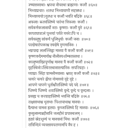
उच्चासनस्थाः श्वपचा नीचस्था ब्राह्मणाः कलौ ॥६७॥
मिथ्याप्रचारः शतधा मिथ्यावाणी सहस्रधा ।
मिथ्याव्ययोऽयुतधा च कलौ भवति बद्रिके ॥६८॥
अफलाः ऋतवस्तिष्ये चारंभा विफलाः कलौ ।
सर्वकर्मकलानार्यो नराः कृष्णाः कलौ युगे ॥६९॥
कापट्यपटलं पृथ्व्यां पर्वते गगनेऽपि च ।
सर्ववस्तुषु सांकर्यं धूलिधुर्याः कलौ जनाः ॥७०॥
परदोषारोपकाश्च स्वदोषे गुणमानिनः ।
भग्नपादा ललज्जिह्वा मानवा वै कलौ कलौ ॥७१॥
कृष्णकर्दममार्गाश्च नीलीस्पर्शाम्बरास्तथा ।
कालुष्यादिप्रपूर्णाश्च मानवा वै कलौ कलौ ॥७२॥
गृहस्थिनोऽस्थिरस्थानास्त्यागिनः सपरिग्रहाः ।
व्याघ्राः सिंहा ग्रामसीमवासाः श्ववत् कलौ कलौ ॥७३॥
चत्वरे चत्वरे द्वीपा गोमायवो गृहे गृहे ।
आपणे चापणे धूर्ताश्चौरास्तिष्ये पदे पदे ॥७४॥
धिष्ण्ये धिष्ण्ये शठास्तिष्ये वृन्दे वृन्दे च वृन्दलाः ।
प्रसह्य च करग्राहास्तिष्ये भवन्ति बद्रिके ॥७५॥
राक्षसाभाश्च भूताभाः पिशाचाभाश्च मानवाः ।
दैत्याभा वामना ह्रस्वाः कुब्जास्तिष्ये हि मानवाः ॥७६॥
कुसूलान्यन्नहीनानि जलहीनं प्रपास्थलम् ।
हृदयं स्नेहशून्यं च मानवानां मिथः कलौ ॥७७॥
रात्रिन्दिवं व्यवसायपराणामपि नैव ह ।