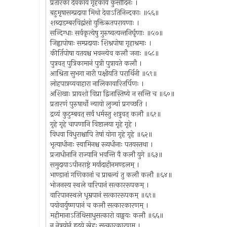
प्रतारका देवकार्ये गृहकार्ये कुसीदिनः ।
बहुमृषासम्प्रदाया मिथो देवाऽतिनिन्दकाः ॥५६॥
शब्दाडम्बरविद्वांसो युक्तिऋतपरायणाः ।
सन्दिग्धाः सर्वकृत्येषु गुरुष्वत्यन्तनिर्घृणाः ॥५७॥
जिह्वापोषाः सम्प्रदायाः शिश्नपोषा गृहाश्रमाः ।
कीर्तिपोषा यतयश्च भवन्त्येव कलौ जनाः ॥५८॥
पुत्रवत् पुत्रिकामानं पुत्री पुत्रायते कलौ ।
आश्रिता सुभगा नारी पक्षीयति परार्थिनी ॥५९॥
लोहपात्रव्यवाहारा नालिकावारितर्पिणः ।
अशिखाः प्रायशो विप्रा द्विजास्तिष्ये न सन्ति च ॥६०॥
प्रतारणं पुरुषार्थो न्यायो लुञ्चां प्रगच्छति ।
द्रव्यं कुटुम्बवत् सर्वं धर्मस्तु शत्रुवत् कलौ ॥६१॥
गृहे गृहे चापणानि विष्टालया गृहे गृहे ।
विधवा विधुराश्चापि तेषां योगा गृहे गृहे ॥६२॥
भृत्याधीनाः स्वामिनश्च स्त्र्यधीनाः पतयस्तथा ।
प्रजाधीनानि राज्यानि भवन्ति वै कलौ युगे ॥६३॥
समुदायाऽपीनराष्ट्रं मर्यादाहीनमण्डलम् ।
भाण्डानां गणिकानां च प्राबल्यं तु कलौ कलौ ॥६४॥
भोजनस्य स्थले वारिपानं सत्काररूपकम् ।
वारिपानस्थले धूम्रपानं सत्काररूपकम् ॥६९॥
पयोवार्युष्णपानं च कलौ सत्कारकारणम् ।
महीमानाऽतिथिसाधुसत्कारो वाङ्मयः कलौ ॥६६॥
न नेत्रयोर्न हृदये स्नेहः सत्कारकारणम् ।