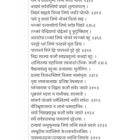
गानं च देवताशून्यं तिष्ये सर्वत्र जायते ॥३३॥
आदानं सर्वतस्तिष्ये प्रदानं शून्यतापरम् ।
निदानं बाह्यतो मिथ्या तिष्ये भवति धीरधीः ॥३४॥
पानं तु सरसं तिष्ये भोजनं विरसं सदा ।
भञ्जनं परकार्याणां तिष्ये सर्वत्र विद्यते ॥३५॥
रञ्जनं चेन्द्रियाणां चोद्वेजनं तु कुटुम्बिनाम् ।
आटाटोपाऽञ्जनं तिष्ये भोजने व्यञ्जनं बहु ॥३६॥
परगृहे धनं तिष्ये परहस्ते सुता प्रिया ।
पारवश्यं निजे देहे पारवश्यं गृहे गृहे ॥३७॥
निद्रा स्वल्पा कलौ स्वप्नबाहुल्यं कलहो बहुः ।
शान्तिरल्पा महाचिन्ता रक्तनाशोऽधिकः कलौ ॥३८॥
वैद्यालयास्तु बहुलाः प्रजालयाः सुरोगिणः ।
प्रलया नित्यशस्तिष्ये निलया भयसंभृताः ॥३९॥
भूषा भषकबालाद्याः प्रतिष्ठा वेषलग्नता ।
म्लेच्छभाषा च विद्वत्ता कलौ सर्वत्र जायते ॥४०॥
धूम्रपानं महत्ता च गालीवादः सरस्वती ।
सांकर्यं चोत्सवे धर्मस्तितष्ये भवति सर्वशः ॥४१॥
नीतिश्चूषणरूपा च लाभो धनसहायिनः ।
भार्या मिष्टान्नदातुश्च कलौ सर्वत्र जायते ॥४२॥
सर्वे सर्वत्रपाकाश्च पामराणां गृहेशयाः ।
हत्यायां जन्तुमूल्याश्च तिष्ये सन्ति स्थले स्थले ॥४३॥
श्मश्रूहीना नरास्तिष्ये केशकबरीशालिनः ।
पात्रस्थधातुजाऽपत्यप्रजा भवन्ति तिष्यके ॥४४॥