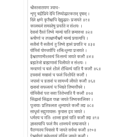
श्रीनरनारायण उवाच-
शृणु बद्रीप्रिये देवि तिष्योद्धारकरान् वृषान् ।
दिने क्षणे कृतैश्चापि देह्युद्धारः प्रजायते ॥१॥
कालबलं समस्तेषु प्रवर्तते न संशयः ।
देवानां दैवतं तिष्ये मान्द्यं याति क्रमात्तथा ॥२॥
ऋषीणां च तपश्चाप्यैश्वर्यं मान्द्यं प्रयात्यपि ।
सतीनां वै सतीत्वं तु तिष्ये ह्रासं प्रयाति च ॥३॥
योगिनां योगचर्यापि शक्तिशून्या प्रजायते ।
ईश्वराणामीशनत्वं निःसत्त्वं जायते कलौ ॥४॥
ब्रह्मतेजो ब्राह्मणानां विलीयते न संशयः ।
मन्त्राणां च बलं शीलं शैथिल्यं याति वै कलौ ॥५॥
हवनानां मखानां च फलं विशीर्यते कलौ ।
जपानां च व्रतानां च सामर्थ्यं लीयते कलौ ॥६॥
दानानां सफलत्वं च भिद्यते तिष्ययौवने ।
योगिनीनां परा सत्ता तिरोभवति वै कलौ ॥७॥
सिद्धानां सिद्धता छन्ना जायते तिष्यकालिका ।
पूजायाः प्रतिफलता शून्यायते कलौ तदा ॥८॥
साधूनां सद्गुणावासः कुवास इव जायते ।
धर्मस्य च गतिः शान्ता ह्रासं याति कलौ तदा ॥९॥
ज्ञानस्यापि फलं नैव शान्त्यर्थं सम्प्रजायते ।
वैराग्यस्य विवासो वै जायते सर्वथा कलौ ॥१०॥
ऐश्वर्याणां क्लेशदत्वं गर्विता जायते कलौ ।