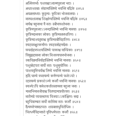
अलिंगगर्भाः पशवश्चाऽनात्मपुत्तला भटाः ।
अधारशस्त्राः संग्रामास्तिष्ये भवन्ति बद्रिके ॥४५॥
अयत्नसाध्याः कूट्टन्यः कुटिका भोजनालयाः ।
नाट्यशालाश्च शिक्षांग्यस्तिष्ये भवन्ति बद्रिके ॥४६॥
नार्यश्च बहुनाथा वै नराः स्त्रीभावशोभनाः ।
कृत्रिमपुत्तलाऽऽनन्दास्तिष्ये भवन्ति मानवाः ॥४७॥
कृत्रिमदन्तका लोकाः कृत्रिमस्तनधारिणः ।
कृत्रिमदृश्यतृप्ताश्च कृत्रिमस्त्रीविहारिणः ॥४८॥
स्वहस्तक्षुरकर्माणः स्वहस्तदेहमर्दनाः ।
यन्त्रदोहनपशवस्तिष्ये पाकाश्च यान्त्रिकाः ॥४९॥
विद्युद्वाहासना लोका निःसत्त्वपानभोजनाः ।
रक्तविक्रयनिर्वाहास्तिष्ये भवन्ति मानवाः ॥५०॥
पशुस्नेहपरा नार्यो नराः पशुसुयोगिनः ।
पाशववृत्तिचर्याश्च तिष्ये भवन्ति मानवाः ॥५१॥
हृदि चान्ये वचस्यन्ये कर्मण्यन्ये फलेऽपरे ।
रहस्यन्ये प्रकाशेऽन्ये कलौ भवन्ति मानवाः ॥५२॥
स्वल्पेऽपि क्लेशकर्तारस्तामसा बहुला जनाः ।
मानाभिमानजीवाश्च वितण्डामात्रवीरकाः ॥५३॥
नारीमग्रे व्यवस्थाप्य विजयाऽऽकांक्षिणः सदा ।
बहुचित्राम्बरा नार्यो नारीवेषा नराः कलौ ॥५४॥
दैत्यम्लेच्छादरपराः शास्त्रसाधुविरोधिनः ।
चिरधर्मविहन्तारो वृत्तिधर्मपराः कलौ ॥५५॥