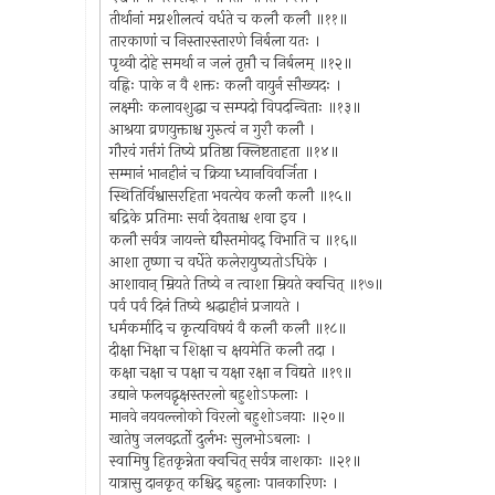
तीर्थानां मग्नशीलत्वं वर्धते च कलौ कलौ ॥११॥
तारकाणां च निस्तारस्तारणे निर्बला यतः ।
पृथ्वी दोहे समर्था न जलं तृप्तौ च निर्बलम् ॥१२॥
वह्निः पाके न वै शक्तः कलौ वायुर्न सौख्यदः ।
लक्ष्मीः कलावशुद्धा च सम्पदो विपदन्विताः ॥१३॥
आश्रया व्रणयुक्ताश्च गुरुत्वं न गुरौ कलौ ।
गौरवं गर्त्तगं तिष्ये प्रतिष्ठा क्लिष्टताहता ॥१४॥
सम्मानं भानहीनं च क्रिया ध्यानविवर्जिता ।
स्थितिर्विश्वासरहिता भवत्येव कलौ कलौ ॥१५॥
बद्रिके प्रतिमाः सर्वा देवताश्च शवा इव ।
कलौ सर्वत्र जायन्ते द्यौस्तमोवद् विभाति च ॥१६॥
आशा तृष्णा च वर्धेते कलेरायुष्यतोऽधिके ।
आशावान् म्रियते तिष्ये न त्वाशा म्रियते क्वचित् ॥१७॥
पर्व पर्व दिनं तिष्ये श्रद्धाहीनं प्रजायते ।
धर्मकर्मादि च कृत्यविषयं वै कलौ कलौ ॥१८॥
दीक्षा भिक्षा च शिक्षा च क्षयमेति कलौ तदा ।
कक्षा चक्षा च पक्षा च यक्षा रक्षा न विद्यते ॥१९॥
उद्याने फलवद्वृक्षस्तरलो बहुशोऽफलाः ।
मानवे नयवल्लोको विरलो बहुशोऽनयाः ॥२०॥
खातेषु जलवद्गर्तो दुर्लभः सुलभोऽबलाः ।
स्वामिषु हितकृन्नेता क्वचित् सर्वत्र नाशकाः ॥२१॥
यात्रासु दानकृत् कश्चिद् बहुलाः पानकारिणः ।