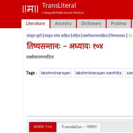
TransLiteral
A Nonprofit Public Service Initiative.
Literature
Ancestry
Dictionary
Prashna
|
|
|
|
|
संस्कृत सूची
संस्कृत स्तोत्र साहित्य
संहिता
लक्ष्मीनारायणसंहिता
तिष्यसन्तानः
तिष्यसन्तानः - अध्यायः १०४
लक्ष्मीनारायणसंहिता
Tags
:
lakshminarayan
lakshminarayan samhita
sa
अध्यायः १०४
Translation - भाषांतर