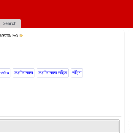
Search
अध्यायः १०४
mhita
लक्ष्मीनारायण
लक्ष्मीनारायण संहिता
संहिता