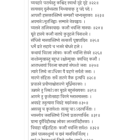
व्यवहारे परार्थस्तु कश्चित् स्वार्था गृहे गृहे ॥२२॥
सत्यवाग् दुर्लभस्तत्र मिथ्यावाक् तु पदे पदे ।
आपत्तौ हासकास्तिष्ये सम्पत्तौ चाभ्यसूयकाः ॥२३॥
अवमानेऽमृतजिह्वाः सम्माने नेत्रवह्नयः ।
व्यसने तालिकावादाः कलौ भवन्ति मानवाः ॥२४॥
द्यूते हास्ये कलौ नाट्ये कुतूहले विनाशने ।
संधिनो मानवास्तिष्ये सत्कार्ये पृष्ठपादिनः ॥२५॥
धर्मे व्रते सहाये च भजने बोधने हले ।
कथायां विरला लोकाः कलौ भवन्ति सेवने ॥२६॥
नाशोन्मुखास्तु बहुधा रक्षोन्मुखाः क्वचित् कलौ ।
आराधनायां विरला बाधायां संघशो जनाः ॥२७॥
त्यागे तिष्ये नाऽधिका वै ग्रहणे सर्वतो जनाः ।
मारणे संहिताः सर्वे तारणे नैक इत्यपि ॥२८॥
प्रपातने प्रवीणाश्चोत्तारणे मूर्ध्निमारकाः ।
उन्नयने तु रिक्तांऽका बूडने बहुसंख्यकाः ॥२९॥
आगमे तु कृतोत्साहा विगमे म्लानमानसाः ।
अवग्रहे तनुत्यागा विग्रहे मदगंजनाः॥३०॥
असत्सु च कृतावेशाः सत्सु चाऽऽदरवर्जिताः ।
भवन्त्येव जनास्तिष्ये शिष्ये प्रतारणार्थिनः ॥३१॥
ग्रामा दुर्गविहीनाश्च लोका लज्जाविहीनकाः ।
विवाहा वह्निरहिताः कलौ भवन्ति सर्वशः ॥३२॥
ज्ञानं पालनशून्यं च दानं मानविवर्जितम् ।