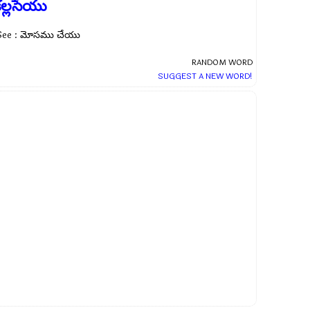
ల్లసేయు
See : మోసము చేయు
RANDOM WORD
SUGGEST A NEW WORD!