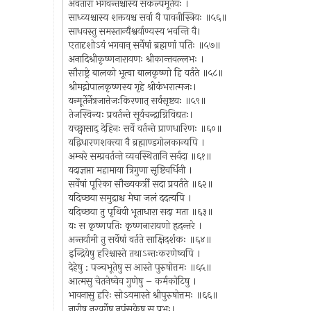
अवतारा भगवन्तश्चास्य संकल्पमूर्तयः ।
साध्व्यश्चास्य शक्तयश्च सर्वा वै पावनीस्त्रियः ॥५६॥
साधवस्तु समस्तान्यैश्वर्याण्यस्य भवन्ति वै।
एतादृशोऽयं भगवान् सर्वेषां ब्रह्मणां पतिः ॥५७॥
अनादिश्रीकृष्णनारायणः श्रीकान्तवल्लभः ।
सौराष्ट्रे बालको भूत्वा बालकृष्णो हि वर्तते ॥५८॥
श्रीमद्गोपालकृष्णस्य गृहे श्रीकंभरात्मजः।
यन्मूर्तेर्नेत्रजात्तेजःकिरणात् सर्वसृष्टयः ॥५९॥
तेजस्विन्यः प्रवर्तन्ते सूर्यचन्द्राग्निविद्यतः।
यच्छ्वासाद् देहिनः सर्वे वर्तन्ते प्राणधारिणः ॥६०॥
यद्विधारणशक्त्या वै ब्रह्माण्डगोलकान्यपि ।
अम्बरे सम्प्रवर्तन्ते व्यवस्थितानि सर्वदा ॥६१॥
यदाज्ञप्ता महामाया त्रिगुणा सृष्टिवर्धिनी ।
सर्वेषां पूरिका सौख्यकर्त्री सदा प्रवर्तते ॥६२॥
यदिच्छया समुद्राश्च मेघा जलं ददत्यपि ।
यदिच्छया तु पृथिवी भूताधारा सदा मता ॥६३॥
यः स कृष्णपतिः कृष्णनारायणो हृदन्तरे ।
अन्तर्यामी तु सर्वेषां वर्तते साक्षिदर्शकः ॥६४॥
इन्द्रियेषु हरिश्चास्ते तथाऽन्तःकरणेष्वपि ।
देहेषु : पञ्चभूतेषु स आस्ते पुरुषोत्तमः ॥६५॥
आत्मसु चेतनेष्वेव गुणेषु – कर्मकोटिषु ।
भावनासु हरिः सोऽयमास्ते श्रीपुरुषोत्तमः ॥६६॥
नारीषु नरवर्गेषु नपुंसकेषु स प्रभुः।