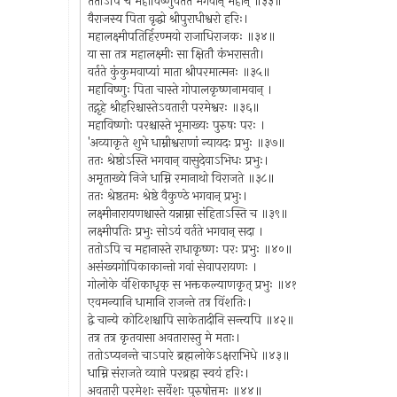
ततोऽपि च महाविष्णुर्वर्तते भगवान् महान् ॥३३॥
वैराजस्य पिता वृद्धो श्रीपुराधीश्वरो हरिः।
महालक्ष्मीपतिर्हिरण्मयो राजाधिराजकः ॥३४॥
या सा तत्र महालक्ष्मीः सा क्षितौ कंभरासती।
वर्तते कुंकुमवाप्यां माता श्रीपरमात्मनः ॥३५॥
महाविष्णुः पिता चास्ते गोपालकृष्णनामवान् ।
तद्गृहे श्रीहरिश्चास्तेऽवतारी परमेश्वरः ॥३६॥
महाविष्णोः परश्चास्ते भूमाख्यः पुरुषः परः ।
'अव्याकृते शुभे धाम्नीश्वराणां न्यायदः प्रभुः ॥३७॥
ततः श्रेष्ठोऽस्ति भगवान् वासुदेवाऽभिधः प्रभुः।
अमृताख्ये निजे धाम्नि रमानाथो विराजते ॥३८॥
ततः श्रेष्ठतमः श्रेष्ठे वैकुण्ठे भगवान् प्रभुः।
लक्ष्मीनारायणश्चास्ते यन्नाम्ना संहिताऽस्ति च ॥३९॥
लक्ष्मीपतिः प्रभुः सोऽयं वर्तते भगवान् सदा ।
ततोऽपि च महानास्ते राधाकृष्णः परः प्रभुः ॥४०॥
असंख्यगोपिकाकान्तो गवां सेवापरायणः ।
गोलोके वंशिकाधृक् स भक्तकल्याणकृत् प्रभुः ॥४१
एवमन्यानि धामानि राजन्ते तत्र विंशतिः।
द्वे चान्ये कोटिशश्चापि साकेतादीनि सन्त्यपि ॥४२॥
तत्र तत्र कृतवासा अवतारास्तु मे मताः।
ततोऽप्यनन्ते चाऽपारे ब्रह्मलोकेऽक्षराभिधे ॥४३॥
धाम्नि संराजते व्याप्ते परब्रह्म स्वयं हरिः।
अवतारी परमेशः सर्वेशः पुरुषोत्तमः ॥४४॥