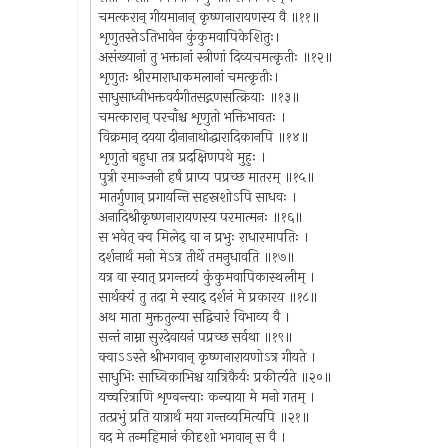
चमत्करान् गीयमानान् कृष्णनारायणस्य वै ॥११॥
शृणुतस्तेऽतिभावेन कुंकुमवापिकेशितुः।
असंख्यानां तु भक्तानां स्त्रीणां दिव्यचमत्कृतीः ॥१२॥
शृणुतः श्रीरमाराधाकमलानां चमत्कृतीः।
साधुसाध्वीभक्तवर्यगीतसद्गणसत्क्रियाः ॥१३॥
चमत्कारान् परचाँश्च शृणुतो भक्तिभावतः ।
विक्रमान् दयया दीनानाथोद्धारादिकानपि ॥१४॥
शृणुतो बहुधा तत्र प्रदक्षिणपथे मुहुः ।
पुत्री रमाञ्जनी हर्षं प्राप्य पप्रच्छ मातरम् ॥१५॥
मातर्गुणान् प्रगायन्ति सहस्रशोऽपि साधवः ।
अनादिश्रीकृष्णनारायणस्य परमात्मनः ॥१६॥
स भवेत् क्व मिलेद् वा न प्रभुः राधारमापतिः ।
दर्शनार्थं मनो मेऽत्र तीर्थे तमनुधावति ॥१७॥
यत्र वा स्यात् प्रगन्तव्यं कुंकुमवापिकास्थलीम् ।
सार्थक्यं तु तदा मे स्याद् दर्शनं मे प्रकारय ॥१८॥
अथ माता मुक्ततुल्या सद्विचारं विभाव्य वै ।
सन्तं नाम्ना सुरदेवायनं पप्रच्छ सर्वथा ॥१९॥
क्वाऽऽस्ते श्रीभगवान् कृष्णनारायणोऽत्र गीयते ।
साधुभिः साध्विकाभिश्च यात्रिकैर्यः प्रकीर्त्यते ॥२०॥
यच्चरित्राणि शृण्वन्त्याः कन्याया मे मनो गतम् ।
तत्प्रभुं प्रति यात्रार्थं मया गन्तव्यमित्यपि ॥२१॥
वद मे तन्महिमानं कीदृशो भगवान् स वै ।