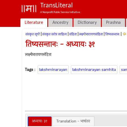
TransLiteral
A Nonprofit Public Service Initiative.
Literature
Ancestry
Dictionary
Prashna
|
|
|
|
|
संस्कृत सूची
संस्कृत स्तोत्र साहित्य
संहिता
लक्ष्मीनारायणसंहिता
तिष्यसन्तानः
तिष्यसन्तानः - अध्यायः ३१
लक्ष्मीनारायणसंहिता
Tags
:
lakshminarayan
lakshminarayan samhita
sa
अध्यायः ३१
Translation - भाषांतर