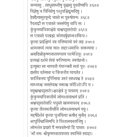
कन्यासु . साधुसाध्वीषु वृद्धासु युवतीष्वपि ॥६७॥
विज्ञेषु च विचित्तेषु पशुपक्षिद्रुमादिषु ।
देवदैत्यासुरवृन्दे चास्ते स पुरुषोत्तमः ॥६८॥
रैवताद्रौ स एवास्ते जनसंघेषु चापि सः ।
कुंकुमवापिकाक्षेत्रे चाश्वपट्टसरोवरे ॥६९॥
स एवास्ते परब्रह्म कोट्यर्बुदाब्जशक्तिपः।
कृत्वा प्रदक्षिणं तत्र गमिष्यामो वयं तदा ॥७०॥
आगन्तव्यं त्वया मातः सहाऽस्माभिः सकन्यया ।
अनादिश्रीकृष्णनारायणस्य परमेशितुः ॥७१॥
प्रत्यक्षं दर्शनं सेवां करिष्यामः स्वयंप्रभोः।
इत्युक्ता सा भागवती गंगाञ्जनी सतां पुरः ॥७२॥
दासीव वर्तमाना च किंकरीव व्यवर्तत ।
कार्तिकस्य पूर्णिमाया उत्तरं साधवश्व ते ॥७३॥
साध्व्यश्च जनसंघाश्च भक्ताश्च कोटिशोऽपि च ।
ययुश्चाश्वपट्टसरोऽक्षरक्षेत्रं तु पावनम् ॥७४॥
कुंकुमवापिकातीर्थं लोमशस्याश्रमं प्रति ।
अश्वपट्टसरोवारि पपुस्ते स्नानमाचरन् ॥७५॥
कृत्वा तीरस्थतीर्थानि लोमशस्याश्रमं ययुः।
महर्षेर्दर्शनं कृत्वा पूजयित्वा ऋषीन् मुनीन् ॥७६॥
आपुर्विश्रान्तिमपि ते विशालवनराजिषु ।
लोमशेन प्रदत्तो वै मन्त्रस्तेभ्यो हि पावनः ॥७७॥
'ओं नमः श्रीकृष्णनारायणाय स्वामिने स्वाहा।