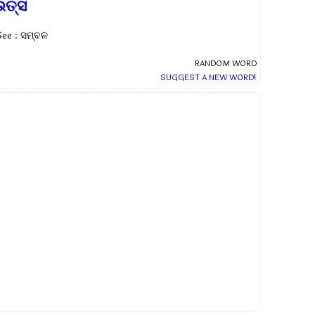
ଉତ୍ସ
See : ସମ୍ବଳ
RANDOM WORD
SUGGEST A NEW WORD!