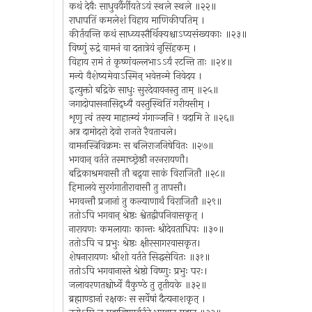
कथं देवैः साधुवर्यैर्गीयतेऽयं स्थले स्थले ॥२२॥
राधापतिं कमलेशं विहाय माणिकीपतिम् ।
कीर्तयन्ति कथं साध्व्यस्तैर्थिक्यश्चाऽप्यसंख्यकाः ॥२३॥
विष्णुं रुद्रं वामनं वा दत्तात्रेयं नृसिंहकम् ।
विहाय रामं तं कृष्णंवल्लभाऽऽर्यं रटन्ति ताः ॥२४॥
मन्ये वैशेष्यमेवाऽस्मिन् भवेत्तन्मे निवेदय ।
इत्युक्तो बद्रिके साधुः सुरदेवायनस्तु ताम् ॥२५॥
जगादोपासनासिद्ध्यै वस्तुस्थितिं गरीयसीम् ।
शृणु त्वं तस्य माहात्म्यं गंगाञ्जनि ! वदामि ते ॥२६॥
अत्र दामोदरो देवो राजते रैवताचले।
वामनस्त्रिविक्रमः स बलिराजनिषेवितः ॥२७॥
भगवान् वर्तते तस्माच्छ्रेष्ठौ नरनरायणौ।
बद्रिकाश्रमवासौ तौ बद्र्या साकं विराजितौ ॥२८॥
हिमालये सुरगंगातीरावासौ तु तापसौ।
भगवन्तौ प्रजानां तु कल्याणार्थं विराजितौ ॥२९॥
ततोऽपि भगवान् श्रेष्ठः श्वेतद्वीपनिवासकृत् ।
नारायणः कमलायाः कान्तः श्रीदेवताधिपः ॥३०॥
ततोऽपि च प्रभुः श्रेष्ठः क्षीरसागरवासकृत।
शेषनारायणः श्रीशो वर्तते सिद्धसेवितः ॥३१॥
ततोऽपि भगवानास्ते श्रेष्ठो विष्णुः प्रभुः परः।
जलावरणतश्चोर्ध्वे वैकुण्ठे तु तृतीयके ॥३२॥
ब्रह्माण्डानां रक्षकः स सर्वेषां दैत्यनाशकृत् ।