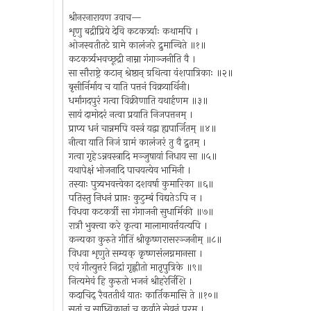
श्रीनरनारायण उवाच—
शृणु बद्रीप्रिये देवि कटकर्त्र्याः कथामपि ।
ओजस्वतीतटे ग्रामे कालंजरे द्रुमान्विते ॥१॥
कटकर्त्र्यभवच्छूद्री नाम्ना गंगाञ्जनीति वै ।
सा सौराष्ट्रे कटान् श्रेष्ठान् ग्रथित्वा वंशपात्रिकाः ॥२॥
बृसीर्निर्माय च याति पत्तनं विक्रयार्थिनी।
धर्मांगदपुरं गत्वा विक्रीणाति यथार्हणम ॥३॥
सायं दामोदरं नत्वा प्रयाति निजपत्तनम् ।
प्राप्य धनं चान्नमपि वस्त्रं यद्वा ह्यपार्जितम् ॥४॥
नीत्वा याति निजं ग्रामं कालंजरं तु वै द्रुतम् ।
गत्वा गृहेऽन्नवस्त्रादि मञ्जुषायां निधाय सा ॥५॥
यथापेक्षं भोजनादि पाचयत्येव भामिनी ।
तस्याः पुत्र्यभवत्त्वेका दशवर्षा कुमारिका ॥६॥
पतिस्तु निधनं प्राप्तः कुटुम्बं विद्यतेऽपि न ।
विधवा कटकर्त्री सा गंगाजनी सुधार्मिकी ॥७॥
रात्रौ भुक्त्वा करे कृत्वा मालामावर्त्तयत्यपि ।
कन्यका कुरुते गीतिं श्रीकृष्णरासरञ्जनीम् ॥८॥
विधवा शृणुते सम्यक् कृष्णसंलग्नमानसा ।
एवं गीत्युत्तरं निद्रां गृह्णीतो मातृपुत्रिके ॥९॥
नित्यमेवं हि कुरुतो भजनं श्रीहरेर्निशि ।
कदाचिद् रैवततीर्थं यातः कार्तिकमासि ते ॥१०॥
सतां च साध्विकानां च कुर्वाते सेवनं परम् ।