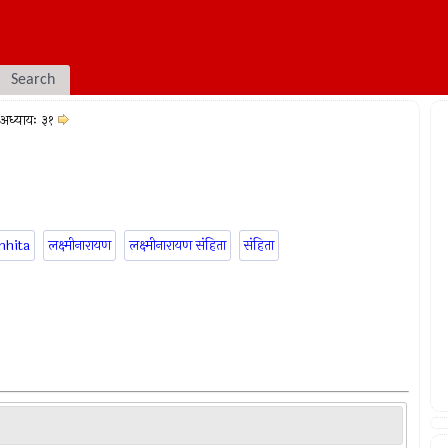
Search
अध्यायः ३१
mhita
लक्ष्मीनारायण
लक्ष्मीनारायण संहिता
संहिता