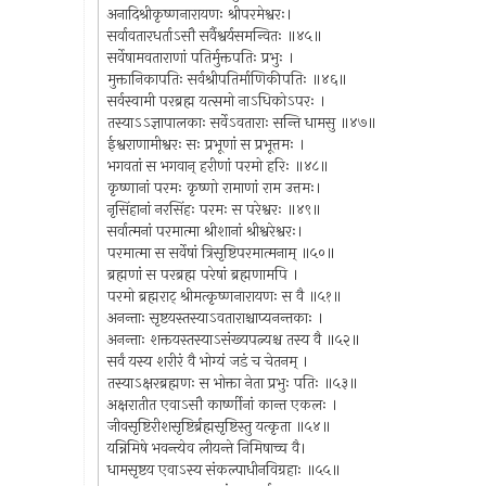
अनादिश्रीकृष्णनारायणः श्रीपरमेश्वरः।
सर्वावतारधर्ताऽसौ सर्वैश्वर्यसमन्वितः ॥४५॥
सर्वेषामवताराणां पतिर्मुक्तपतिः प्रभुः ।
मुक्तानिकापतिः सर्वश्रीपतिर्माणिकीपतिः ॥४६॥
सर्वस्वामी परब्रह्म यत्समो नाऽधिकोऽपरः ।
तस्याऽऽज्ञापालकाः सर्वेऽवताराः सन्ति धामसु ॥४७॥
ईश्वराणामीश्वरः सः प्रभूणां स प्रभूत्तमः ।
भगवतां स भगवान् हरीणां परमो हरिः ॥४८॥
कृष्णानां परमः कृष्णो रामाणां राम उत्तमः।
नृसिंहानां नरसिंहः परमः स परेश्वरः ॥४९॥
सर्वात्मनां परमात्मा श्रीशानां श्रीश्वरेश्वरः।
परमात्मा स सर्वेषां त्रिसृष्टिपरमात्मनाम् ॥५०॥
ब्रह्मणां स परब्रह्म परेषां ब्रह्मणामपि ।
परमो ब्रह्मराट् श्रीमत्कृष्णनारायणः स वै ॥५१॥
अनन्ताः सृष्टयस्तस्याऽवताराश्चाप्यनन्तकाः ।
अनन्ताः शक्तयस्तस्याऽसंख्यपत्न्यश्च तस्य वै ॥५२॥
सर्वं यस्य शरीरं वै भोग्यं जडं च चेतनम् ।
तस्याऽक्षरब्रह्मणः स भोक्ता नेता प्रभुः पतिः ॥५३॥
अक्षरातीत एवाऽसौ कार्ष्णीनां कान्त एकलः ।
जीवसृष्टिरीशसृष्टिर्ब्रह्मसृष्टिस्तु यत्कृता ॥५४॥
यन्निमिषे भवन्त्येव लीयन्ते निमिषाच्च वै।
धामसृष्टय एवाऽस्य संकल्पाधीनविग्रहाः ॥५५॥