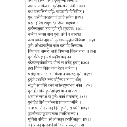
यथा वह्निसमीपस्थो घृतकुम्भो विलीयते ।
तथा पापं विलीयेत गुरोर्देवस्य सन्निधौ ॥३३॥
यथा प्रज्वलितो वह्निः कच्चरादि विनिर्दहेत् ।
गुरुः प्रसेवितस्तद्वत्पापं दहति सर्वथा ॥३४॥
ब्रह्मा हरिश्च शंभुश्च देवा देव्यो महर्षयः ।
कुर्वन्त्यनुग्रहं तुष्टा गुरौ तुष्टे सुखप्रदाः ॥३५॥
कर्मणा मनसा वाचा गुरोः क्रोधं न कारयेत् ।
तस्य क्रोधेन दह्यन्ति पुण्याऽऽयुर्ज्ञानश्रीक्रियाः ॥३६॥
गुरोः क्रोधप्रकर्तॄणां कृता यज्ञा हि निष्फलाः ।
निष्फलाः सम्पदः सर्वा निष्फला नियमा यमाः ॥३७॥
गुरोर्विरोधकृद्वाक्यं वदेन्नैव कदाचन ।
वदेच्चेन्मूर्खतायोगाद् रौरवं स व्रजेद् ध्रुवम् ॥३८॥
हृदा चित्तेन वित्तेन वाचा देहेन कर्मणा ।
परोक्षं वा समक्षं वा मिथ्या न कारयेद् गुरोः ॥३९॥
दुर्गुणे स्थापिते तस्य दौर्गुण्यशतभाग् भवेत् ।
सद्गुणे स्थापिते तस्य सर्वसाद्गुण्यभाग् भवेत् ॥४०॥
गुरोर्हितं प्रियं कुर्यादादिष्टो वा न वा सदा ।
असमक्षं समक्षं वा गुरोः कार्यं समाचरेत् ॥४१॥
गुरोर्हितं प्रियं कुर्यान्मनोवाक्कायकर्मभिः ।
अधः पतन्नपि राजन् हितं कुर्यात् स वर्धते ॥४२॥
गुरुर्नारायणकृष्णस्त्वया राजन्निजालये ।
पूजितो वन्दितः सोऽयं सङ्गरेऽभ्यधिसङ्गतः ॥४३॥
अहं राजन् गुरुस्तेऽस्मि विप्रो राज्यगुरुः सदा ।