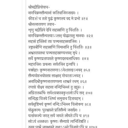
श्रीबद्रीप्रियोवाच-
नागविक्रमसैन्यानां कतिवाजिगजादयः ।
कीदृशं च ततो युद्धं कृष्णस्य वद मे प्रभो ॥१॥
श्रीनरनारायण उवाच-
शृणु बद्रीप्रिये देवि सहस्राणि तु विंशतिः ।
नागविक्रमसैन्यस्याऽऽसन् योद्धारस्तु मानवाः ॥२॥
सहस्रं हस्तिनां तत्र पञ्चसाहस्रवाजिनः ।
उष्ट्रास्त्रीणि सहस्राणि विमानानि तु विंशतिः ॥३॥
अश्वतरास्तथा पञ्चसहस्राण्यभवन् मृधे ।
सर्वे कृष्णप्रतापास्ते कृष्णदत्तबलाधिकाः ॥४॥
महारथिनः प्रबलाः सर्वरथिन इत्यपि ।
वज्रदेहाः कृष्णनारायणाऽऽवेशात्तदाऽभवन् ॥५॥
सैन्ययोरुभयोस्तत्र साक्षान् गोचरताऽभवत् ।
अनादिश्रीकृष्णनारायणस्य शाश्वतं रथम् ॥६॥
रणाग्रे वीक्ष्य सहसा नन्दिभिल्लं तु तद्गुरुः ।
अग्निरातऋषिः सर्वशस्त्रास्त्रकुशलोऽपि सन् ॥७॥
सन्दिह्य विजये शिष्यं समुवाच हितावहम् ।
सर्वसृष्टिमयं कृष्णं नन्दिऽभिल्ल विलोकय ॥८॥
योद्धुकामः पुरश्चास्ते प्रतिसैन्ये जनार्दनः ।
यत्संकल्पे जगत् सर्वं जायते लीयतेऽपि च ॥९॥
सोऽयं शस्त्रधरः कृष्णः सैन्याग्रे त्वभितिष्ठति ।
तस्य पार्श्वे जयश्चास्ते तथाऽऽस्ते विजयोऽपि च ॥१०॥