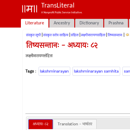
TransLiteral
A Nonprofit Public Service Initiative.
Literature
Ancestry
Dictionary
Prashna
|
|
|
|
|
संस्कृत सूची
संस्कृत स्तोत्र साहित्य
संहिता
लक्ष्मीनारायणसंहिता
तिष्यसन्तानः
तिष्यसन्तानः - अध्यायः ८२
लक्ष्मीनारायणसंहिता
Tags
:
lakshminarayan
lakshminarayan samhita
sa
अध्यायः ८२
Translation - भाषांतर