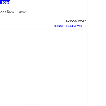
ਿੱਲੜ
See : ਛਿਲਕਾ, ਛਿਲਕਾ
RANDOM WORD
SUGGEST A NEW WORD!