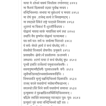
मत्वा मे शोभनं वाक्यं निवर्तस्व रणांगणात् ॥४४॥
मा वैधव्यं दिलावर्या राज्ञ्या पुर्याश्च मन्त्रय ।
नन्दिभिल्ल्याः सभाया मा नूत्नेशत्वं च मन्त्रय ॥४५॥
मा रोषं कुरु .राजेन्द्र सत्यं ते निगदाम्यहम् ।
मा स्वहस्ते स्थितं राष्ट्रं परहस्ते निपातय ॥४६॥
शूराणां मा विनाशं वै शूरतरैर्विधापय ।
योद्धव्यं मायया साकं मायाविना समं तथा ॥४७॥
तथापि नैव कृष्णेन योद्धव्यं परमात्मना ।
यत्र सर्वं यतः सर्वं यः सर्वात्मा विराजते ॥४८॥
यं सर्वः सेवते श्र्यर्थं तं कथं योधयेद् रणे ।
सेवनीयो विजयार्थं तोषणीयः प्रमुक्तये ॥४९॥
प्रसादनीयः क्षेयोऽर्थं प्रस्तोतव्यः प्रशान्तये ।
लब्धव्यः शरणं गत्वा तं कथं योधयेद् बुधः ॥५०॥
पृथ्वी हसति राजँस्त्वां यमुनाजलफेनकैः ।
सस्यपुष्पमयैर्हास्यैः पृतनाशस्त्रजैः करैः ॥५१॥
लूनीवारिप्रवाहोत्थनादफेनबकादिभिः ।
निमन्त्रयति मृत्युं यन्नन्दिभिल्लो दिलापतिः ॥५२॥
राजन् काले यथायोग्यं मयोक्तमौषधप्रभम् ।
स्वतन्त्रोऽसि निजे कार्ये यथायोग्यं समाचर ॥५३॥
इत्युक्त्वा तं गुरुश्चाग्निरातर्षिर्नन्दिभिल्लकम् ।
बद्रिके स्वस्ति स्वस्त्यस्तु व्याजहार पुनः पुनः ॥५४॥
प्रत्युत्तरं गुरुं नत्वा नन्दिभिल्लो ददौ ततः ।