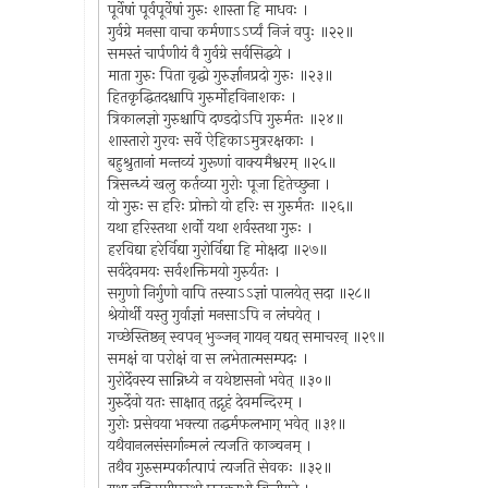
पूर्वेषां पूर्वपूर्वेषां गुरुः शास्ता हि माधवः ।
गुर्वग्रे मनसा वाचा कर्मणाऽऽर्प्यं निजं वपुः ॥२२॥
समस्तं चार्पणीयं वै गुर्वग्रे सर्वसिद्धये ।
माता गुरुः पिता वृद्धो गुरुर्ज्ञानप्रदो गुरुः ॥२३॥
हितकृद्धितदश्चापि गुरुर्मोहविनाशकः ।
त्रिकालज्ञो गुरुश्चापि दण्डदोऽपि गुरुर्मतः ॥२४॥
शास्तारो गुरवः सर्वे ऐहिकाऽमुत्ररक्षकाः ।
बहुश्रुतानां मन्तव्यं गुरूणां वाक्यमैश्वरम् ॥२५॥
त्रिसन्ध्यं खलु कर्तव्या गुरोः पूजा हितेच्छुना ।
यो गुरुः स हरिः प्रोक्तो यो हरिः स गुरुर्मतः ॥२६॥
यथा हरिस्तथा शर्वो यथा शर्वस्तथा गुरुः ।
हरविद्या हरेर्विद्या गुरोर्विद्या हि मोक्षदा ॥२७॥
सर्वदेवमयः सर्वशक्तिमयो गुरुर्यतः ।
सगुणो निर्गुणो वापि तस्याऽऽज्ञां पालयेत् सदा ॥२८॥
श्रेयोर्थी यस्तु गुर्वाज्ञां मनसाऽपि न लंघयेत् ।
गच्छेस्तिष्ठन् स्वपन् भुञ्जन् गायन् यद्यत् समाचरन् ॥२९॥
समक्षं वा परोक्षं वा स लभेतात्मसम्पदः ।
गुरोर्देवस्य सान्निध्ये न यथेष्टासनो भवेत् ॥३०॥
गुरुर्देवो यतः साक्षात् तद्गृहं देवमन्दिरम् ।
गुरोः प्रसेवया भक्त्या तद्धर्मफलभाग् भवेत् ॥३१॥
यथैवानलसंसर्गान्मलं त्यजति काञ्चनम् ।
तथैव गुरुसम्पर्कात्पापं त्यजति सेवकः ॥३२॥