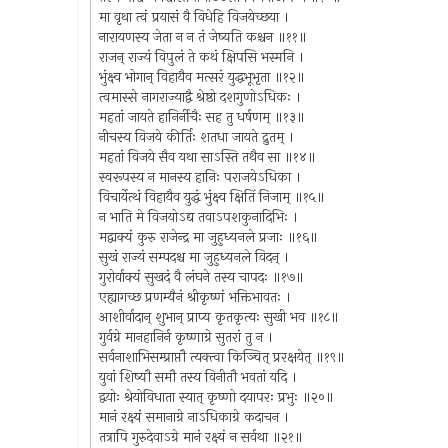
मा वृथा त्वं प्रयासं वै विधेहि विजयेच्छया ।
नारायणस्य जेता न न तं जेष्यति कश्चन ॥११॥
राजन् राज्यं विपुलं ते कथं क्षिपसि भस्मनि ।
भुंक्ष्व भोगान् विहायैव मत्सरं युद्धभूभृता ॥१२॥
त्वमास्से नागराज्याद्वै श्रेष्ठो दशगुणोऽधिकः ।
महतां जायते हानिर्नीचैः सह तु धर्षणम् ॥१३॥
नीचस्य विजये कीर्तिः शतधा जायते द्रुतम् ।
महतां विजये सैव यथा साऽस्ति तथैव सा ॥१४॥
स्वरूपस्य न मानस्य हानिः पराजयेऽधिका ।
विचार्येत्थं विहायैव युद्धं भुंक्ष्व क्षितिं निजाम् ॥१५॥
न भाति मे विजयोऽद्य तवाऽपशकुनादिभिः ।
मद्वाक्यं कुरु राजेन्द्र मा जुहुध्यनले प्रजाः ॥१६॥
सुखं राज्यं सम्पदश्च मा जुहुध्यनले विदन् ।
गुरोर्वाक्यं सुखदं वै लंघने तस्य चापदः ॥१७॥
एह्यागच्छ प्रणम्यैनं श्रीकृष्णं भक्तिभावतः ।
आशीर्वादान् शुभान् प्राप्य कृतकृत्यः सुखी भव ॥१८॥
गुर्वग्रे मानहानिर्न कृष्णाग्रे सुतरां तु न ।
सर्वनाशाभिसम्प्राप्तौ त्यक्त्वा किञ्चित् प्ररक्षयेत् ॥१९॥
युवां शिष्यौ समौ तस्य विनीतौ भवतां यदि ।
द्वयोः श्रेयोविधाता स्यात् कृष्णो दयापरः प्रभुः ॥२०॥
मानं रक्ष्यं समानाग्रे नाऽधिकाग्रे कदाचन ।
तत्रापि गुरुदेवाऽग्रे मानं रक्ष्यं न सर्वथा ॥२१॥