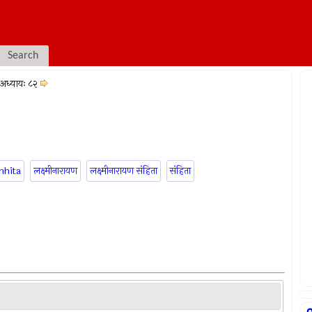
Search
अध्यायः ८२
mhita
लक्ष्मीनारायण
लक्ष्मीनारायण संहिता
संहिता