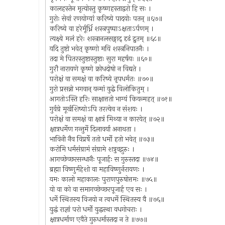
कालहस्तेन मृत्योस्तु कृष्णहस्ताद्वरो हि सः ।
गुरोः सेवां रणयोग्यां करिष्ये पादयोः पतन् ॥६७॥
करिष्ये वा हरेर्मूर्ध्नि शस्त्रपुष्पाऽक्षताऽर्पणम् ।
त्यक्ष्ये मलं हरेः शस्त्रानलसङ्गाद् दृढं द्रुतम् ॥६८॥
यदि तुष्टो भवेत् कृष्णो मयि शस्त्रनिपातनैः ।
तदा मे पितरस्तुष्टास्तुष्टाः सुरा महर्षयः ॥६०॥
गुरौ नारायणे कृष्णे क्रोधदोषो न विद्यते ।
परोक्षं वा समक्षं वा करिष्ये नृपधर्मतः ॥७०॥
गुरो प्रसन्नो भगवान् यन्मां युद्धे विलोकितुम् ।
आगतोऽस्ति हरिः साक्षात्ततो भाग्यं कियन्महत् ॥७१॥
गुर्वग्रे मूर्खशिष्योऽपि तरत्येव न संशयः ।
परोक्षं वा समक्षं वा क्षात्रं मिथ्या न कारयेत् ॥७२॥
क्षात्रधर्मेण गन्तुर्मे दिलावर्या अनाथता ।
भाविनी नैव विप्रर्षे ततो धर्मो हतो भवेत् ॥७३॥
करोमि धर्मसंग्रामं संग्रामे शत्रुवद्गुरुः ।
आगच्छेच्छरसन्धानैः पूजार्हः स गुरुस्तदा ॥७४॥
ब्रह्मा विष्णुर्महेशो वा महाविष्णुर्नरायणः ।
यमः कालो महाकालः पुराणपुरुषोत्तमः ॥७५॥
यो वा को वा समागच्छेच्छरपूजार्ह एव सः ।
धर्मे स्थितस्य विजयो न त्वधर्मे स्थितस्य वै ॥७६॥
युद्धं राज्ञां परो धर्मो युद्धस्था वधगोचराः ।
क्षात्रधर्माण एवैते गुरुधर्मास्तदा न ते ॥७७॥