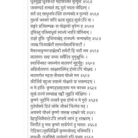
धृतमूर्द्धा धृतकेशो महाकालेन मृत्युना ॥५५॥
जानाम्यहं समस्तं तद् गुरो भवता नोदितम् ।
सर्वं तत् साधुभावेऽस्ति राज्यवादे न युज्यते ॥५६॥
गुरुर्वा जनको वापि भ्राता सुहृत् सुतोऽपि वा ।
सङ्गरे प्रतिसम्पन्नः स योद्धव्यो नृपेण ह ॥५७॥
तृप्तिस्तु यतिसाधूनां स्वल्पे भवति योगिनाम् ।
राज्ञां तृप्तिः पृथिव्याश्चेद् राजधर्मः कमाश्रयेत् ॥५८॥
जयश्च विजयश्चैतौ सामर्थ्यबलकिंकरौ ।
नैकान्तकृष्णपार्श्वस्थौ सर्वगौ हि मतौ मम ॥५९॥
नारायणः सदा जय्यः सर्वैरिव मुमुक्षुभिः ।
स्वार्थिभक्ता जयन्त्येव नारायणं मुहुर्मुहुः ॥६०॥
अग्निर्नारायणः साक्षात्तस्मिन् होमोऽपि मोक्षदः ।
नारायणेन महता नीचस्य योधने मम ॥६१॥
कीर्तिर्वा बहुला स्यान्मे मोक्षगो वा भवाम्यहम् ।
न मे हानिः कृष्णहस्तहतस्य मम काचन ॥६२॥
सुखं राज्यं सम्पदश्च वह्नौ जुह्वति मोक्षिणः ।
कृष्णे जुहोमि तत्सर्वं वृथा होमो न मे गुरो ॥६३॥
गुरोर्वाक्ये हितं लोके जीवनं चिरमेव यत् ।
अवाक्ये योधनं कृष्णे वासश्च शाश्वते पदे ॥६४।
देहपृथिवीनाशेऽपि लप्स्ये लाभं तु शाश्वतम् ।
निर्णीतं तु मया कृष्णे सर्वार्पणं तु भावतः ॥६५॥
ऐहिकाऽमुत्रसिद्धिर्मे कृष्णयोगाद् भविष्यति ।
नृपधर्मैः पूजयिष्ये रणांगणे हरिं प्रभुम् ॥६६॥