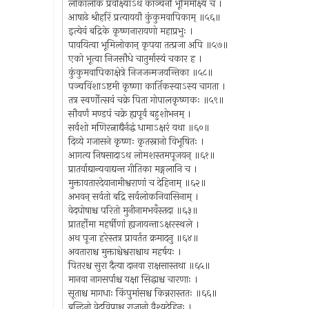
लोकालोकं प्रवीक्ष्याऽथ काञ्चनीं भूमिमीक्ष्य च ।
आषाढे श्रीहरिं प्रत्याययौ कुंकुमवापिकाम् ॥५६॥
इत्येवं बद्रिके कृष्णनारायणो महाप्रभुः ।
पावयित्वा भूमिलोकान् कृपया तत्प्रजा अपि ॥५७॥
एको भूत्वा निजसौधे चातुर्मास्यं चकार ह ।
कुंकुमवापिकाक्षेत्रे निजजन्मजयन्तिका ॥५८॥
पञ्चविंशाऽष्टमी कृष्णा कार्तिकस्याऽस्य चागता ।
तत्र स्वर्णोत्सवं चक्रे पिता गोपालकृष्णकः ॥५९॥
सौवर्णं मण्डपं चक्रे ह्यपूर्वं बहुशोभनम् ।
सर्वशो मणिरत्नाद्यैर्नद्धं धामाऽक्षरं यथा ॥६०॥
दिव्ये गजासने कृष्णः कृतस्नानो विभूषितः ।
आगत्य निषसादाऽथ लोमशस्तमपूजयन् ॥६१॥
प्रातर्वाद्यान्यवाद्यन्त गीतिका मङ्गलानि च ।
मुक्तावतारदेवानामीश्वराणां च देहिनाम् ॥६२॥
अभवन् सर्वतो बद्रि सर्वलोकनिवासिनाम् ।
वेदघोषाश्च परितो मुनीनामभवँस्तदा ॥६३॥
प्रातर्होमा महर्षीणां ह्यजायन्ताऽक्षरस्थले ।
अथ पूजा हरेस्तत्र प्रावर्तत क्रमादनु ॥६४॥
अवताराश्च मुक्ताश्चेश्वराश्चाथ महर्षयः ।
पितरश्च सुरा दैत्या दानवा राक्षसास्तथा ॥६५॥
मानवा नागसर्पाश्च यक्षा सिद्धाश्च चारणाः ।
सूताश्च मागधाः किंपुमांसश्च किन्नरास्ततः ॥६६॥
बन्दिनो वेदविप्राश्च राजानो वैश्यदेहिनः ।