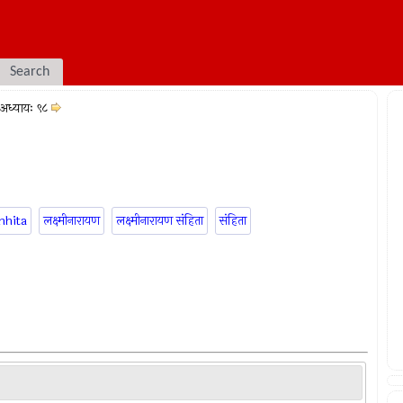
Search
अध्यायः ९८
mhita
लक्ष्मीनारायण
लक्ष्मीनारायण संहिता
संहिता