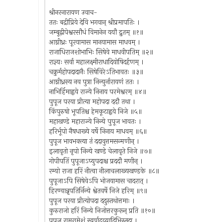
श्रीनरनारायण उवाच-
ततः बद्रीप्रिये देवि भगवान् श्रीप्रमापतिः ।
जम्बूद्वीपेश्वरसौधं विमानेन ययौ द्रुतम् ॥१॥
आग्नीध्रः पूरयामास मानयामास माधवम् ।
राजाधिराजशोभाभिः सिषेवे माधवीपतिम् ॥२॥
राज्ञ्यः सर्वा महालक्ष्मीराधादियोषिदर्हणम् ।
चक्रुर्महोपदादानैः सिषेविरेऽतिभावतः ॥३॥
आग्नीध्रस्य नव पुत्रा निन्युर्नारायणं ततः ।
नाभिर्हिमाह्वये राज्ये निनाय परमेश्वरम् ॥४॥
पुपूज परया प्रीत्या महोपदा ददौ तथा ।
किंपुरुषो भूपतिश्च हेमकूटाह्वये निजे ॥५॥
महाखण्डे महाराज्ये निन्ये पुपूज भावतः ।
हरिर्भूपो नैषधाख्ये वर्षे निनाय माधवम् ॥६॥
पुपूज भावभक्त्या तं ददावुत्तमसन्मणीन् ।
इलावृतो नृपो निन्ये खण्डे चेलावृते निजे ॥७॥
गोपीपतिं पुपूजाऽप्युपदाश्च प्रददौ मणीन् ।
रम्यो राजा हरिं नीत्वा नीलाचलाख्यखण्डके ॥८॥
पुपूजाऽपि सिषेवेऽपि भोजयामास चादरात् ।
हिरण्वान्नृपतिर्निन्ये श्वेतवर्षे निजे हरिम् ॥९॥
पुपूज परया प्रीत्योपदा ददुस्तथोत्तमाः ।
कुरुराजो हरिं निन्ये निजोत्तरकुरून् प्रति ॥१०॥
पुपूज रामरामेशं स्वर्णद्रव्यादिभिस्तदा ।