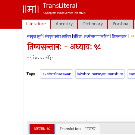
TransLiteral
A Nonprofit Public Service Initiative.
Literature
Ancestry
Dictionary
Prashna
|
|
|
|
|
संस्कृत सूची
संस्कृत स्तोत्र साहित्य
संहिता
लक्ष्मीनारायणसंहिता
तिष्यसन्तानः
तिष्यसन्तानः - अध्यायः ९८
लक्ष्मीनारायणसंहिता
Tags
:
lakshminarayan
lakshminarayan samhita
sa
अध्यायः ९८
Translation - भाषांतर