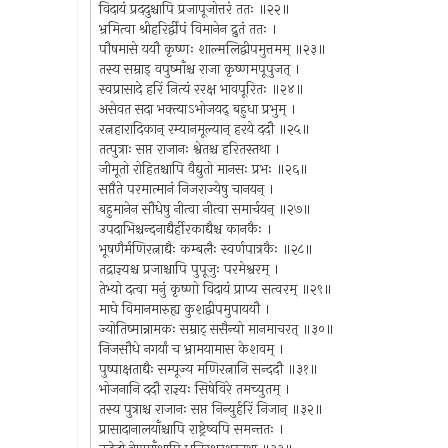
विदायं प्रददुश्चापि प्रजापूजोत्तरं ततः ॥२२॥
भ्रमित्वा श्रीहरिर्द्वीपं विमानेन द्रुतं ततः ।
पौषमासे ययौ कृष्णः शाल्मलिद्वीपमुत्तमम् ॥२३॥
तस्य सम्राड् वपुष्माँश्च राजा कृष्णमपूपुजत् ।
स्वप्रासादे हरिं नित्यं ररक्ष भावपूरितः ॥२४॥
असेवत सदा भक्त्याऽभोजयद् बहुधा प्रभुम् ।
रत्नहारादिकान् रम्यानमूल्यान् हरये ददौ ॥२५॥
तत्पुत्राः सप्त राजानः श्वेतश्च हरितस्तथा ।
जीमूतो रोहितश्चापि वैद्युतो मानसः प्रभः ॥२६॥
सप्तैते परमात्मानं निजराज्येषु चानयन् ।
बहुमानेन सौधेषु नीत्वा नीत्वा समार्चयन् ॥२७॥
उपदाभिश्चन्दनाद्यैर्हीरकाद्यैश्च कानकैः ।
भूषणैर्मणिरत्नाद्यैः कम्बलैः स्वर्णपात्रकैः ॥२८॥
तद्राज्ञ्यश्च प्रजाश्चापि पुपूजुः परमेश्वरम् ।
तेभ्यो दत्वा मनुं कृष्णो विदायं प्राप्य सत्वरम् ॥२९॥
माघे विमानमारुह्य कुशद्वीपमुपाययौ ।
ज्योतिष्मान्नामकः सम्राट् ससैन्यो मानमाचरत् ॥३०॥
निजसौधे नगर्यां च भ्रामयामास केशवम् ।
पुष्पाक्षताद्यैः सम्पूज्य मणिरत्नानि सन्ददौ ॥३१॥
भोजनानि ददौ राज्ञ्यः सिषेविरे तमच्युतम् ।
तस्य पुत्राश्च राजानः सप्त निन्युर्हरिं निजान् ॥३२॥
प्रासादानालयाँश्चापि राष्ट्रेष्वपि समन्ततः ।