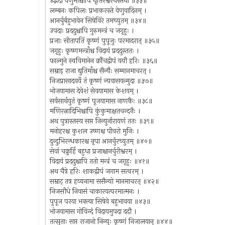
उद्भेदो वेणुमाँश्चापि धृतिरश्वरथस्तथा ॥३३॥
लम्बनः कपिलः प्रभाकरस्ते वेणुवादिनम् ।
आनर्चुर्बहुभावेन सिषेविरे तमच्युतम् ॥३४॥
उपदाः प्रददुश्चापि गुरुमन्त्रं च जगृहुः ।
प्रजाः सीतापतिं कृष्णं पुपूजुः परमादरात् ॥३५॥
जगृहुः कृष्णमन्त्राँश्च विदायं प्रददुस्ततः ।
फाल्गुने स्वविमानेन क्रौंचद्वीपं ययौ हरिः ॥३६॥
सम्राड् राजा द्युतिमाँश्च सैन्यैः सम्मानमाचरत् ।
निजप्रासादवर्ये तं कृष्णं न्यवासयन्मुदा ॥३७॥
भोजयामास देवेशं सेवयामास केशवम् ।
सर्वसार्थयुतं कृष्णं पूजयामास नाणकैः ॥३८॥
मणिरत्नादिभिश्चापि कुंकुमाक्षतचन्दनैः ।
अथ पुत्रास्तस्य सप्त निन्युर्नारायणं ततः ॥३९॥
मनोहरश्च कुशल उष्णश्च पीवरो मुनिः ।
दुन्दुभिरन्धकारश्च नृपा आनर्चुरच्युतम् ॥४०॥
सेवां चक्रुर्हि बहुधा प्रजाश्चानर्चुरीश्वरम् ।
विदायं प्रददुश्चापि ततो मन्त्रं च जगृहुः ॥४१॥
अथ चैत्रे हरिः शाकद्वीपं जगाम सत्वरम् ।
सम्राट् तत्र हव्यनामा ससैन्यो मानमाचरत् ॥४२॥
निजसौधे निवासं चाकारयत्परमात्मनः ।
पुपूज परया भक्त्या सिषेवे बहुभावया ॥४३॥
भोजयामास गोविन्दं विदायमुपदा ददौ ।
तत्सुताः सप्त राजानो निन्युः कृष्णं निजालयान् ॥४४॥