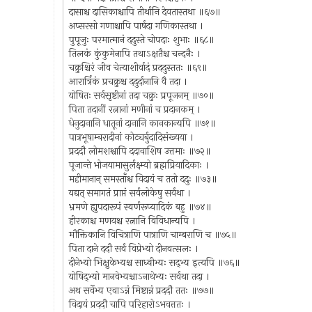
दासाश्च दासिकाश्चापि तीर्थानि देवतास्तथा ॥६७॥
अप्सरसो गणाश्चापि पार्षदा गणिकास्तथा ।
पुपूजुः परमात्मानं ददुस्ते चोपदाः शुभाः ॥६८॥
तिलकं कुंकुमेनापि तथाऽक्षतैश्च चन्दनैः ।
चक्रुश्चिरं जीव चेत्याशीर्वादं प्रददुस्ततः ॥६९॥
आरार्त्रिकं प्रचक्रुश्च ददुर्दानानि वै तदा ।
योषितः सर्वसृष्टीनां तदा चक्रुः प्रपूजनम् ॥७०॥
पिता तदानीं रत्नानां मणीनां च प्रदानकम् ।
धेनुदानानि धातूनां दानानि कानकान्यपि ॥७१॥
पात्रभूषाम्बरादीनां कोट्यर्बुदादिसंख्यया ।
प्रददौ लोमशश्चापि ददावाशिष उत्तमाः ॥७२॥
पूजान्ते भोजयामासुर्लक्ष्म्यो ब्रह्मप्रियादिकाः ।
महीमानान् समस्ताँश्च विदायं च ततो ददुः ॥७३॥
यद्यत् समागतं प्राप्तं सर्वलोकेषु सर्वथा ।
भ्रमणे ह्युपदारूपं स्वर्णरूप्यादिकं बहु ॥७४॥
हीरकाश्च मणयश्च रत्नानि विविधान्यपि ।
मौक्तिकानि विचित्राणि पात्राणि चाम्बराणि च ॥७५॥
पिता दाने ददौ सर्वं विप्रेभ्यो दीनवत्सलः ।
दीनेभ्यो भिक्षुकेभ्यश्च साध्वीभ्यः सद्भ्य इत्यपि ॥७६॥
योषिद्भ्यो मानवेभ्यश्चाऽनाथेभ्यः सर्वथा तदा ।
अथ सर्वेभ्य एवाऽन्नं मिष्टान्नं प्रददौ ततः ॥७७॥
विदायं प्रददौ चापि परिहारोऽभवत्ततः ।