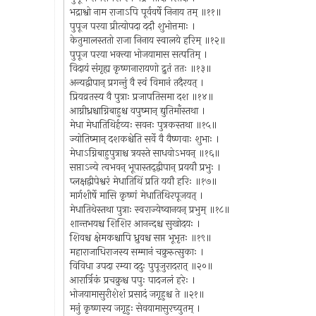
भद्राश्वो नाम राजाऽपि पूर्ववर्षे निनाय तम् ॥११॥
पुपूज परया प्रीत्योपदा ददौ शुभोत्तमाः ।
केतुमालस्ततो राजा निनाय स्वालये हरिम् ॥१२॥
पुपूज परया भक्त्या भोजयामास सत्पतिम् ।
विदायं संगृह्य कृष्णनारायणो द्रुतं ततः ॥१३॥
अन्यद्वीपान् प्रगन्तुं वै स्वं विमानं तदैरयत् ।
प्रियव्रतस्य वै पुत्राः प्रजापतिसमा दश ॥१४॥
आग्नीध्रश्चाग्निबाहुश्च वपुष्मान् द्युतिमाँस्तथा ।
मेधा मेधातिथिर्हव्यः सवनः पुत्रकस्तथा ॥१५॥
ज्योतिष्मान् दशकश्चेति सर्वे वै वैष्णवाः शुभाः ।
मेधाऽग्निबाहुपुत्राश्च त्रयस्ते साधवोऽभवन् ॥१६॥
सप्ताऽन्ये त्वभवन् भूपास्तद्द्वीपान् प्रययौ प्रभुः ।
प्लक्षद्वीपेश्वरं मेधातिथिं प्रति ययौ हरिः ॥१७॥
मार्गशीर्षे मासि कृष्णं मेधातिथिरपूजयत् ।
मेधातिथेस्तथा पुत्राः स्वराज्येष्वानयन् प्रभुम् ॥१८॥
शान्तभयश्च शिशिर आनन्दश्च सुखोदयः ।
शिवश्च क्षेमकश्चापि ध्रुवश्च सप्त भूभृतः ॥१९॥
महाराजाधिराजस्य सम्मानं चक्रुरुत्सुकाः ।
विविधा उपदा रम्या ददुः पुपूजुरादरात् ॥२०॥
आरार्त्रिकं प्रचक्रुश्च पपुः पादजलं हरेः ।
भोजयामासुरीशेशं प्रसादं जगृहुश्च ते ॥२१॥
मनुं कृष्णस्य जगृहुः सेवयामासुरच्युतम् ।