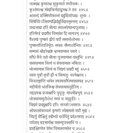
जलदश्च कुमारश्च सुकुमारो मणीचकः ।
कुशोत्तरश्च मोदाकिर्महाद्रुमश्च ते ततः ॥४५॥
आनन्दं रुक्मिणीकान्तं ददुर्दिव्योपदाः शुभाः ।
सिषेविरेऽतिसम्पद्भिर्ददुर्विदायमुत्तमम् ॥४६॥
तत्प्रजाद्या हरिं नीत्वा स्वालयेष्वभ्यपूजयन् ।
हरिर्मन्त्रं प्रदायैव विमानेन हि सत्वरम् ॥४७॥
वैशाखे पुष्करं द्वीपं ययौ ससार्थशोभनः ।
पुष्कराधिपतिर्भूपः सवनः सैन्यशोभितः ॥४८॥
सम्मानं श्रीहरेश्चक्रे भ्रामयामास पत्तने ।
सौधे नैजे ततो नीत्वा पूजयामास वस्तुभिः ॥४९॥
वासयामास नित्यं च सेवयामास भक्तितः ।
भोजयामास नित्यं स विदायं प्रददौ बहु ॥५०॥
तस्य पुत्रौ नृपौ द्वौ च निन्यतुः परमेश्वरम् ।
निजराष्ट्राणि भावेन स्वस्वसौधेष्ववासयन् ॥५१॥
महीवीतो धातकिश्च सेवयामासतुर्हरिम् ।
तद्राज्ञ्यश्च प्रजाश्चापि पुपूजुः माधवीप्रभुम् ॥५२॥
भोजयामासुरीशेशं मन्त्रं च जगृहुर्हरेः ।
विदायं प्रददुश्चापि हरिः सज्जोऽभवत्ततः ॥५३॥
लोकालोकाचलं कृष्णो ज्येष्ठमासे ययौ मुदा ।
विहर्तुं वीक्षितुं स्त्रीभ्यो दर्शयितुं प्रदेशकान् ॥५४॥
पर्वतान् ग्रहमार्गाश्च वनान्युपवनानि च ।
प्रादक्षिण्येन वेगेन विमानगमनेन च ॥५५॥