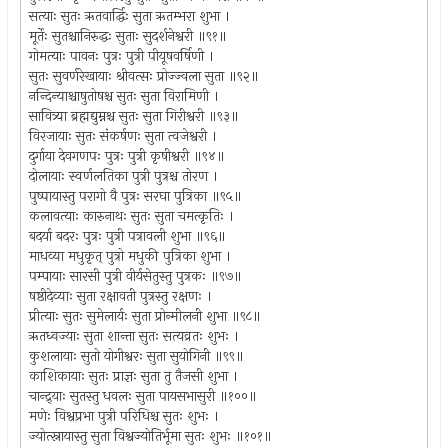
सत्याः सुतः ऋतवार्द्धिः सुता ऋतम्भरा शुभा ।
मूर्तेः सुतश्चानिरुद्धः सुताः सुदर्शनेश्वरी ॥९१॥
गोमत्याः पावनः पुत्रः पुत्री पीयूषवर्षिणी ।
सुतः सुवर्णरेखायाः श्रीवत्सः प्रोज्ज्वला सुता ॥९२॥
नन्दिन्याश्चाषुतोषश्च सुतः सुता विरामिणी ।
सावित्र्या ब्रह्मद्युम्नश्च सुतः सुता गिरीश्वरी ॥९३॥
विरजायाः सुतः संकर्षणः सुता त्वजेश्वरी ।
दुर्गाया देवगणपः पुत्रः पुत्री कृषीश्वरी ॥९४॥
दोलायाः स्वर्णलतिका पुत्री पुत्रश्च तोरण ।
पुष्पायास्तु परागो वै पुत्रः सरघा पुत्रिका ॥९५॥
कलावत्याः कारुनाथः सुतः सुता चमत्कृतिः ।
बदर्या बदरः पुत्रः पुत्री पत्रावली शुभा ॥९६॥
माधव्या मधुकृत् पुत्रो मधुकी पुत्रिका शुभा ।
पम्पायाः सारसी पुत्री वीर्यसेतुस्तु पुत्रकः ॥९७॥
षष्ठीदेव्याः सुता रक्षावती पुत्रस्तु रक्षणः ।
प्रीत्याः सुतः सुमेलार्यः सुता प्रोन्मीलनी शुभा ॥९८॥
ऋतध्वज्याः सुता शान्ता सुतः सत्यव्रतः शुभः ।
कुशलायाः सुतो योगीश्वरः सुता सुयोगिनी ॥९९॥
काशिकायाः सुतः प्राज्ञः सुता तु तैजसी शुभा ।
चान्द्र्याः सुतस्तु धवलः सुता पायसभासुरी ॥१००॥
मणेः विश्वप्रभा पुत्री परिधिश्च सुतः शुभः ।
ज्योत्स्नायास्तु सुता विश्वज्योतिर्भूमा सुतः शुभः ॥१०१॥