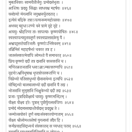
मुक्तानिकाः सामगीतीर्जगुः प्रमोदसंभृताः ।
आशिषः प्रददुः सिद्धाः साधवश्च महर्षयः ॥४६॥
वनदेव्यो मंगलानि जगुश्चानर्चुरादरात् ।
इत्येवं बद्रिके तत्राऽपत्यजन्ममहोत्सवाः ॥४७॥
अभवन् बहुधाऽरण्ये वने ग्रामे गृहे गृहे ।
आययुः श्रीहरिणा ताः सापत्याः कृष्णयोषितः ॥४८॥
स्वस्वापत्ययुतास्तूर्णं स्वस्वप्रासादकेषु वै ।
अश्वपट्टसरोवारिजलैः कृष्णोऽभिषेचनम् ॥४९॥
तन्निमित्तं महाहर्षभरं चकार तत्र ह ।
जातसंस्कारमेवापि लोमशो वै समाचरत् ॥५०॥
प्रियःकृष्णो ददौ तत्र दानानि कानकानि च ।
मणिरत्नराजतानि धनाऽन्नाऽम्बरकाण्यपि ॥५१॥
गृहगोऽश्वविभूषाश्च भूपात्रोपस्कराणि च ।
विप्रेभ्यो यतिसाधुभ्यो दीनानाथेभ्य इत्यपि ॥५२॥
योषिद्भ्यो बालबालाभ्यो ददौ दानानि वै तदा ।
भोजनानि सुमृष्टानि भिक्षुकेभ्यो ददौ तदा ॥५३॥
प्रजाः पुत्रादिवीक्षार्थं चाययुः कृष्णमन्दिरम् ।
वीक्ष्य वीक्ष्य हरेः पुत्रान् पुत्रीर्युगलरूपिणः ॥५४॥
प्रमोदं मोदमासाद्याशीर्वादान् प्रददुश्च ते ।
जन्मोत्सवोत्तरं तूर्णं सद्यःसंस्कारयोग्यताम् ॥५५॥
वीक्ष्य श्रीलोमशस्तेषां युगलानां तदैव हि ।
कर्मप्रवाहसिद्ध्यर्थं संस्कारान् स व्यधात् परान् ॥५६॥