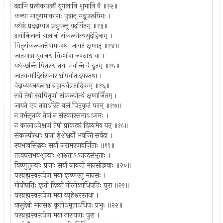
ददामि प्रत्येकपत्न्यै युगलानि शुभानि वै ॥१२॥
कन्या मातृसमाकाराः पुत्रान् मद्रूपरूपिगः ।
यथेष्टं प्रददाम्यत्र प्रब्रुवन्तु यदर्थितम् ॥१३॥
अयोनिजानां बालानां संकल्पोत्थसुदेहिनाम् ।
पितृसंकल्पवत्तेषामवस्था जायते क्षणात् ॥१४॥
जातमात्रा युवानश्च किशोरा जरठाश्च वा ।
यथेच्छन्ति पितरश्च तथा भवन्ति वै द्रुतम् ॥१५॥
जातकर्मादिसंस्काराश्चोपवीतादयस्तथा ।
वेदाध्ययनयत्नाश्च ब्रह्मचर्यव्रतादिकम् ॥१६॥
सर्वे तेषां स्वपितॄणां संकल्पोत्थं क्षणार्जितम् ।
जायते एव तत्राऽस्ति बलं पितृकृतं परम् ॥१७॥
न गर्भसूतकं तेषां न संस्कारसमाऽऽगमः ।
न कालाऽपेक्षणं तेषां प्राकट्यं दिव्यमेव यत् ॥१८॥
संकल्पोत्थाः प्रजा ईशेश्वर्यो भवन्ति सर्वदा ।
स्वभावसिद्धयः सर्वा जरामरणवर्जिताः ॥१९॥
तत्त्वपराभवशून्याः शाश्वताऽऽनन्दसंभृताः ।
विष्णुतुल्याः प्रजाः सर्वा जायन्ते मानसोद्भवाः ॥२०॥
परब्रह्मस्वरूपेण मया कृष्णस्तु मानसः ।
गोपीपतिः कृतो दिव्यो गोलोकाधिपतिः पुरा ॥२१॥
परब्रह्मस्वरूपेण मया व्यूहेश्वरस्तथा ।
वासुदेवो मानसश्च कृतोऽमृताऽधिपः प्रभुः ॥२२॥
परब्रह्मस्वरूपेण मया नारायणः पुरा ।