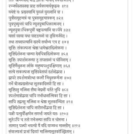
ततः श्रीभगवान् बद्रि ज्ञात्वा भावान् स्वयोषिताम् ।
रञ्जयँस्तास्तदा प्राह सर्वकामार्थकृद्वचः ॥१॥
यथेष्टं वः प्रदास्यामि युगलं युगलानि वा ।
पुत्रीसमूहमात्रं वा पुत्रसमूहमात्रकम् ॥२॥
पुत्रपुत्र्युभयं चापि न्यूनपुत्र्यधिकात्मजम् ।
न्यूनपुत्राऽधिकपुत्रीं बह्वपत्यानि वाऽर्पये ॥३॥
यासां यस्या यथा यादृङमनो वा तृप्तिमर्जयेत् ।
तथा तावदपत्यानि दास्ये सर्वाभ्य एव ह ॥४॥
सृष्टिः संकल्पजा श्रेष्ठा धामेश्वरादिलोकगा ।
सूष्टिर्दर्शनजा चान्या देवपित्रादिलोकगा ॥५॥
सृष्टिः स्पार्शनजन्या तु तापसानां च योगिनाम् ।
सृष्टिर्मैथुनजा लोके मनुष्यपशुपक्षिणाम् ॥६॥
सत्ये सकल्पजा सृष्टिस्त्रेतायां दर्शनोद्भवा ।
द्वापरे स्पर्शमात्रोत्था कलौ मिथुनकर्मजा ॥७॥
गर्भे बीजप्रदानोत्था सूतकादिमयी हि सा ।
सृष्टिस्तु मलिना सैषा नेदानीं वर्तते भुवि ॥८॥
स्पर्शमात्रोद्भवा चापि गर्भाधानात्मिका हि सा ।
सापि तद्वत्सु मलिना न श्रेष्ठा सूतकान्विता ॥९॥
सृष्टिर्दर्शनजा चापि नारीगर्भोद्भवा हि सा ।
पत्नी पत्युर्वीक्षणेन सगर्भा जायते यतः ॥१०॥
सूतेऽपि च ततो गर्भजन्या सापि न चोत्तमा ।
तस्मात् पत्न्यो भवत्यो वै यदि वाञ्छथ मानसीम् ॥११॥
संकल्पजां प्रजां दिव्यां मालिन्यसूतकोज्झिताम् ।