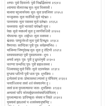
शम्याः पुत्रो दिव्यगर्भः पुत्री विश्वर्द्धिसत्तमा ॥१२४॥
श्यामाया नीलराजश्च सुतः सुता निलायनी ।
बालाया बहुलार्काख्यः सुतः सुता प्रवालिका ॥१२५॥
मञ्जूलायाः सुता मातंगिनी सुतो महेश्वरः ।
पल्लवायाः सुता पत्रानना सुतो दलेश्वरः ॥१२६॥
वल्लवायाः सुतो भारवाटो वाघेश्वरी सुता ।
वेद्याः सुतो मखधर्मा सुता तु स्वर्णकेशिनी ॥१२७॥
मोघवत्याः सुतः शार्ङ्गधरः सुता तलायना ।
श्वेतायाः पाण्डुरकेशी सुता पुत्रो हिमध्रुवः ॥१२८॥
वैष्णव्याः काण्डिका पुत्री पुत्रः सर्वक्रमाभिधः ।
मालिन्या जिष्णुदेवश्च सुतः सुता तु रोहिणी ॥१२९॥
स्तवायास्तापहा पुत्री पुत्रस्तपनकः शुभः ।
अमर्या अमृतः पुत्रः पुत्री तु ध्रुवशेमुषी ॥१३०॥
चारण्या ग्रन्थवित् पुत्रः पुत्री ब्रह्मरुतानना ।
शिलायास्तु सुतो वित्तिः सुतो रहस्यवेदनः ॥१३१॥
दुग्धाया धारिणी पुत्री धाता पुत्रः शुभक्रियः ।
इत्येतासां प्रजाः प्रोक्तास्तथाऽन्यासां तु योषिताम् ॥१३२॥
चत्वारिंशत्तथा तासां शतं संख्यातमेव तु ।
तासां प्रजा युगलात्मरूपा जाताः शुभक्रियाः ॥१३३॥
अन्यासां चापि कोट्यर्बुदाब्जसंख्याधियोषिताम् ।
युगलात्मप्रजाः प्राविष्कृताः संख्या न विद्यते ॥१३४॥
मुख्यानां द्वादशानां च शतसंख्याजुषामिह ।