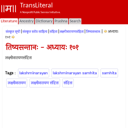
TransLiteral
A Nonprofit Public Service Initiative.
Literature
Ancestry
Dictionary
Prashna
Search
|
|
|
|
|
अध्यायः
संस्कृत सूची
संस्कृत स्तोत्र साहित्य
संहिता
लक्ष्मीनारायणसंहिता
तिष्यसन्तानः
१०१
तिष्यसन्तानः - अध्यायः १०१
लक्ष्मीनारायणसंहिता
Tags
:
lakshminarayan
lakshminarayan samhita
samhita
लक्ष्मीनारायण
लक्ष्मीनारायण संहिता
संहिता