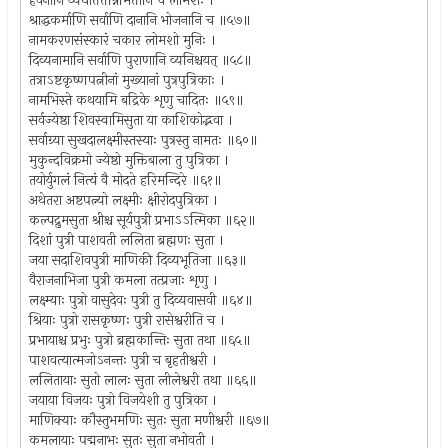
हवनानि व्यधात्तत्तन्निमित्तानि च लोमशः ।
श्राद्धकर्माणि सर्वाणि दानानि भोजनानि च ॥५७॥
नामकरणसंस्कारं चकार लोमशो मुनिः ।
दिव्यनामानि सर्वाणि पुराणानि व्यनिश्चयत् ॥५८॥
तत्राऽष्टकृष्णपत्नीनां मुख्यानां पुत्रपुत्रिकाः ।
नामभिस्ते कथयामि बद्रिके शृणु चादितः ॥५९॥
सर्वज्येष्ठा शिवस्वामिसुता या काशिकोद्भवा ।
सर्वाग्र्या सुखदालक्ष्मीस्तस्याः पुत्रस्तु नामतः ॥६०॥
मुकुन्दविक्रमो ज्येष्ठो मुक्तिबाला तु पुत्रिका ।
तयोर्युगलं नित्यं वै मोदते हरिमन्दिरे ॥६१॥
अथेतरा अष्टपत्न्यो लक्ष्मीः क्षीरोदपुत्रिका ।
कल्पद्रुमसुता श्रीश्च सूर्यपुत्री प्रभाऽऽत्मिका ॥६२॥
दिशां पुत्री पाशवती ललिता ब्रह्मणः सुता ।
जया सदाशिवपुत्री माणिकी दिव्यभूतिजा ॥६३॥
वैराजनाभिजा पुत्री कमला तत्प्रजाः शृणु ।
लक्ष्म्याः पुत्रो वासुदेवः पुत्री तु दिव्यवासवी ॥६४॥
श्रियाः पुत्रो रासकृष्णः पुत्री रासेश्वरीति च ।
प्रभायाश्च प्रभुः पुत्रो ब्रह्मकान्तिः सुता तथा ॥६५॥
पाशवत्यात्मजोऽनन्तः पुत्री च बृहतीश्वरी ।
ललितायाः सुतो लालः सुता लीलेश्वरी तथा ॥६६॥
जयाया विजयः पुत्रो विजयेशी तु पुत्रिका ।
माणिक्याः कौस्तुभमणिः सुतः सुता मणीश्वरी ॥६७॥
कमलायाः पद्मनाभः सुतः सुता नभोवती ।