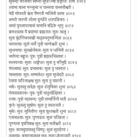
सुनन्दा कलिका साध्वी सुधाऽम्बा प्रकृतिः शमी ॥७९॥
श्यामा बाला मञ्जुला च पल्लवा वल्लवीश्वरी ।
वेदी मोघवती श्वेता वैष्णवी मालिनी स्तवा ॥८०॥
अमरी चारणी शीला दुग्धेति शतपत्निकाः ।
तासां युगलापत्यानां नामानि बद्रिके शृणु ॥८१॥
क्रमशस्तत्र वै ब्राह्म्या ब्रह्मरातः सुतः खलु ।
सुता बृंहणिकानाम्नी मातृरूपगुणान्विता ॥८२॥
भागवत्याः सुतो भर्गो पुत्री भाग्येश्वरी शुभा ।
सुधामायाः सुतश्चोर्जबलः सुता च धामिनी ॥८३॥
भार्गव्या बह्वृचः पुत्रः पुत्री ब्रह्मरुचिस्तथा ।
सरस्वत्याः सुताः शार्ङ्गधरः सुता तु कौमुदी ॥८४॥
मंगलायाः सुतः प्रभासकः सुता तु भास्वरा ।
मानसायाः सुतः सम्मानेशः सुता सुधोदरी ॥८५॥
रेवाया वारिजाक्षश्च सुतः सुता तु वारुणी ।
भक्तेः सुतस्तु सर्वज्ञः सुता शेमुषिका शुभा ॥८६॥
गंगायास्तारकः पुत्रः पुत्री चातुरदीक्षिका ।
रत्याः पुत्रो महानन्दः पुत्री सन्तर्पिणी सती ॥८७॥
कृतेः सुतस्तु सूद्योगः सुता तु नयराजती ।
मुक्तेः सुतः सुनिर्वाणः सुता द्युशाश्वती शुभा ॥८८॥
एकादश्याः सुतः पुण्यव्रतः सुता पतिव्रता ।
पुण्याया वृषविद्यश्च सुतः सुता सतीश्वरी ॥८९॥
सुतः कामदुघायास्तु विष्णुः सुता सुरार्हणा ।
तुलस्याः कृष्णमालस्तु सुतः सुताऽर्कमञ्जरी ॥९०॥