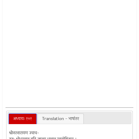
अध्यायः १०१
Translation - भाषांतर
श्रीनरनारायण उवाच-