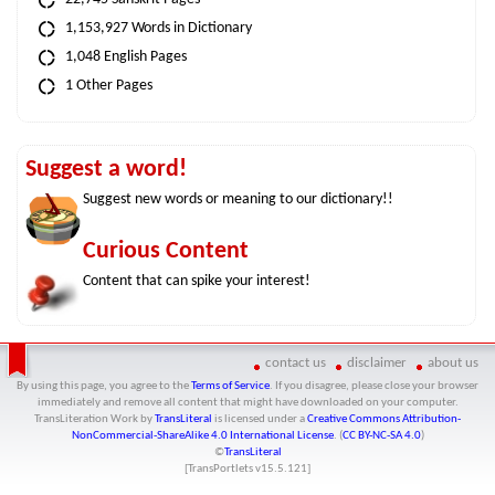
1,153,927 Words in Dictionary
1,048 English Pages
1 Other Pages
Suggest a word!
Suggest new words or meaning to our dictionary!!
Curious Content
Content that can spike your interest!
contact us
disclaimer
about us
By using this page, you agree to the
Terms of Service
. If you disagree, please close your browser
immediately and remove all content that might have downloaded on your computer.
TransLiteration Work
by
TransLiteral
is licensed under a
Creative Commons Attribution-
NonCommercial-ShareAlike 4.0 International License
. (
CC BY-NC-SA 4.0
)
©
TransLiteral
[TransPortlets v
15.5.121
]