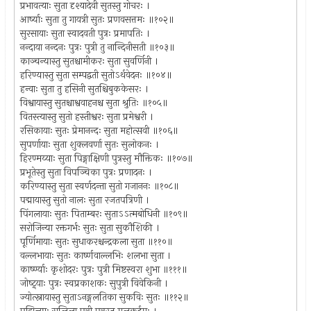
प्रभावत्याः सुता दृश्यादेवी सुतस्तु गोचरः ।
आर्ष्याः सुता तु गायत्री सुतः प्रणवसत्तमः ॥१०२॥
सुरसायाः सुता स्वादवती पुत्रः प्रमापतिः ।
नन्दाया नन्दनः पुत्रः पुत्री तु नान्दिनीसती ॥१०३॥
काञ्चन्यास्तु सुतश्चामीकरः सुता सुवर्णिनी ।
हरिण्यास्तु सुता सम्पद्वती सुतोऽर्थवेदनः ॥१०४॥
हन्वाः सुता तु हसिनी सुतश्चिबुककेसरः ।
विश्वायास्तु सुतश्चाश्ववाहनश्च सुता श्रुतिः ॥१०५॥
वितस्त्यास्तु सुतो हस्तीश्वरः सुता प्रमेश्वरी ।
रसिकायाः सुतः प्रेमानन्दः सुता महोत्सवी ॥१०६॥
सुपर्णायाः सुता शुक्लवर्णा सुतः सुलोकनः ।
हिरण्मय्याः सुता पिङ्गाक्षिणी पुत्रस्तु मौक्तिकः ॥१०७॥
प्रभूतेस्तु सुता विपञ्चिका पुत्रः प्रणादनः ।
करिण्यास्तु सुता स्वर्णदन्ता सुतो गजाननः ॥१०८॥
पद्मायास्तु सुतो नालः सुता रजतपत्रिणी ।
पिंगलायाः सुतः पिताम्बरः सुताऽऽत्मबोधिनी ॥१०९॥
सरोजिन्या रक्तगर्भः सुतः सुता सुकौशिकी ।
पूर्णिमायाः सुतः सुधाकरश्चन्द्रकला सुता ॥११०॥
वल्लभायाः सुतः कार्ष्णवाल्लभिः शलभा सुता ।
कार्ष्ण्याः कृशोदरः पुत्रः पुत्री मिष्टस्वरा शुभा ॥१११॥
जोष्ट्र्याः पुत्रः स्वप्रकाशकः सुपुत्री विवेकिनी ।
ज्योत्स्नायास्तु सुताऽनङ्गलतिका सुकविः सुतः ॥११२॥