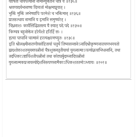
योषितां चार्वपत्यानां नामान्युक्तानि चात्र वै ॥१३५॥
श्रवणादर्थभानाच्च दिव्यतां मोक्षमाप्नुयात् ।
भुक्तिं मुक्तिं लभेच्चापि परमेशे च भक्तिमान् ॥१३६॥
प्रातरुत्थाय नामानि य इमानि समुच्चरेत् ।
विध्ननाशः कार्यसिद्धिस्तस्य वै स्यात् पदे पदे ॥१३७॥
किम्वत्र बहुनोक्तेन हरेर्वंशो हरिर्हि सः ।
हृत्वा पापानि चात्मानं हरत्यक्षरमच्युतः ॥१३८॥
इति श्रीलक्ष्मीनाराणीयसंहितायां चतुर्थे तिष्यसन्तानेऽनादिश्रीकृष्णनारायणभगवतो
द्वादशोत्तरशतमुख्यपत्नीनां चैत्रशुक्लतृतीयायां युगलात्माऽपत्योद्भवाभिधानानि, तथा
तदधिकाऽष्टाविंशतीपत्नीनां तथा कोट्यर्बुदाब्जादिपत्नीनां
युगलात्मकप्रजावत्त्वोद्देशनिरूपणनामैकाऽधिकशततमोऽध्यायः ॥१०१॥