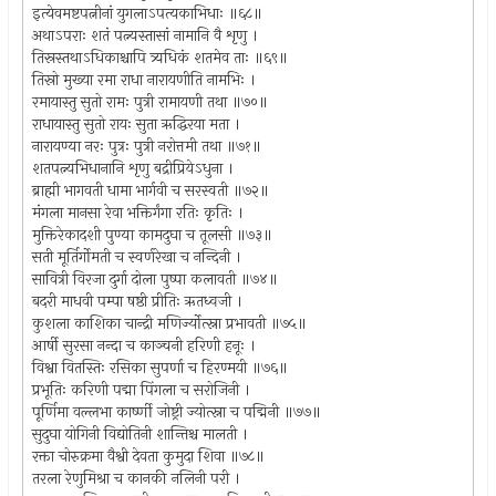
इत्येवमष्टपत्नीनां युगलाऽपत्यकाभिधाः ॥६८॥
अथाऽपराः शतं पत्न्यस्तासां नामानि वै शृणु ।
तिस्रस्तथाऽधिकाश्चापि त्र्यधिकं शतमेव ताः ॥६९॥
तिस्रो मुख्या रमा राधा नारायणीति नामभिः ।
रमायास्तु सुतो रामः पुत्री रामायणी तथा ॥७०॥
राधायास्तु सुतो रायः सुता ऋद्धिरया मता ।
नारायण्या नरः पुत्रः पुत्री नरोत्तमी तथा ॥७१॥
शतपत्न्यभिधानानि शृणु बद्रीप्रियेऽधुना ।
ब्राह्मी भागवती धामा भार्गवी च सरस्वती ॥७२॥
मंगला मानसा रेवा भक्तिर्गंगा रतिः कृतिः ।
मुक्तिरेकादशी पुण्या कामदुघा च तूलसी ॥७३॥
सती मूर्तिर्गोमती च स्वर्णरेखा च नन्दिनी ।
सावित्री विरजा दुर्गा दोला पुष्पा कलावती ॥७४॥
बदरी माधवी पम्पा षष्ठी प्रीतिः ऋतध्वजी ।
कुशला काशिका चान्द्री मणिर्ज्योत्स्ना प्रभावती ॥७५॥
आर्षी सुरसा नन्दा च काञ्चनी हरिणी हनूः ।
विश्वा वितस्तिः रसिका सुपर्णा च हिरण्मयी ॥७६॥
प्रभूतिः करिणी पद्मा पिंगला च सरोजिनी ।
पूर्णिमा वल्लभा कार्ष्णी जोष्ट्री ज्योत्स्ना च पद्मिनी ॥७७॥
सुदुघा योगिनी विद्योतिनी शान्तिश्च मालती ।
रक्ता चोरुक्रमा वैश्वी देवता कुमुदा शिवा ॥७८॥
तरला रेणुमिश्रा च कानकी नलिनी परी ।