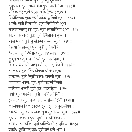
पद्मिन्याः सलिला पुत्री पुत्रस्तु मूलकर्दमः ।
सुदुघायाः सुता साध्वीव्रता पुत्रः पयोनिधिः ॥११३॥
योगिन्यास्तु सुतो ब्रह्मसमाधिर्मुक्तराट् सुतः ।
विद्योतिन्याः सुतः स्वर्गपतंगः कृतिनी सुता ॥११४॥
शान्तेः सुतो विरामर्षिः सुता निर्मोहिनी शुभा ।
मालत्यास्तन्तुधृक् पुत्रः सुता सन्तानिका शुभा ॥११५॥
रक्ताया रञ्जनः पुत्रः पुत्री स्मितानना शुभा ।
उरुक्रमायाः पुत्री तु संक्रमा वामनः सुतः ॥११६॥
वैश्व्या विश्वावसुः पुत्रः पुत्री तु वैश्वदेविका ।
देवतायाः सुतो देवेश्वरः सुता दिवस्पदा ॥११७॥
कुमुदायाः सुता प्रमोदिनी सुतः प्रमोदकृत् ।
शिवायाश्चात्मजो जाम्बूवर्णः सुता सुखंकरी ॥११८॥
तरलायाः सुता क्षिप्रधीषणा धीश्वरः सुतः ।
राजराजः सुतो रेणुमिश्रायाः रायणी सुता ॥११९॥
कानक्या भूषणः पुत्रः पुत्री चूडामणिसती ।
नलिन्या भ्रामरी पुत्री पुत्रः षडंगवैद्युतः ॥१२०॥
पर्याः पुत्रः परमेशः पुत्री पारविलासिनी ।
सुनन्दायाः सुतो नन्दः सुता नारनिवासिनी ॥१२१॥
कलिकाया विकासास्यः सुतः सुता प्रफुल्लिका ।
साध्व्याः सुतः सन्तजनः सुता सुवासिनी शुभा ॥१२२॥
सुधायाः शंकरः पुत्रः पुत्री तथाऽम्बिका सती ।
अम्बाया आम्बलिः पुत्रो बालिकेशी तु पुत्रिका ॥१२३॥
प्रकृतेः कृतिमान् पुत्रः पुत्री यत्नेश्वरी शुभा ।