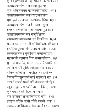
कृतो वैकुण्ठनाथश्च लक्ष्मीपतिर्हि मानसः ॥२३॥
परब्रह्मस्वरूपेण महाविष्णुः पुरा मया ।
कृतः श्रीधामनाथश्च महालक्ष्मीपतिर्हृदा ॥२४॥
परब्रह्मस्वरूपेण मयाऽव्याकृतपालकः ।
भूमा कृतो न्यायदाता मानसश्चेश्वराधिपः ॥२५॥
परब्रह्मस्वरूपेण मया वै मानसाः सुताः ।
अवतारा असंख्याता धृता हर्यादयः पुरा ॥२६॥
परब्रह्मस्वरूपेण मया मन्मूर्तिशक्तयः ।
राधारमाद्या वामांगरूपा धृता निजप्रियाः ॥२७॥
मानस्यस्ताः समस्ता वै माणिकीकमलादिकाः ।
ब्रह्मप्रिया यूयमत्र हरिप्रियाश्च मे स्त्रियः ॥२८॥
असंख्यातास्तथा मुक्तानिका मन्मानसोद्भवाः ।
महाकालो महामाया विद्या मन्मानसोद्भवाः ॥२९॥
मुक्ता मे मानसोद्भूताकाराः सन्त्यपि धामनि ।
एषा ये मानसी सृष्टिरगर्भोत्थोत्तमोत्तमा ॥३०॥
योनिकोशोज्झिता पाकरहिता सा ह्ययोनिजा ।
दिव्यसच्चित्सुखपूर्णा सर्वा मत्सदृशी मता ॥३१॥
तादृशीं सुप्रजां पत्न्यो यदि वाञ्च्छथ तां ददे ।
प्रब्रुवन्तु द्रुतं चात्र ददामि तत्र मा चिरम् ॥३२॥
कृतं पयोव्रतं वर्षमदित्या वामनाप्तये ।
नात्र पयोव्रतापेक्षा सर्वसिद्धिप्रदे मयि ॥३३॥
इत्युक्ता बद्रिके पत्न्यो वव्रिरे मानसीः प्रजाः ।
समानन्याययोगिन्यः प्रत्येकं युगलं शुभम् ॥३४॥