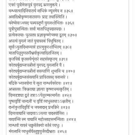
एकां पुत्रीमेकपुत्रं युगपद् ऋणमुक्तये ।
वन्ध्यात्वादिनिवारार्थं नाधिकं न्यूनमेव न ॥३५॥
अनादिश्रीकृष्णनारायणः प्राह तथास्त्विति ।
वनेष्वेवाऽभवन् पत्न्यस्तूर्णं युगलशोभिताः ॥३६॥
पुत्रीपुत्रान्विताः सर्वा मातापितृपदास्पदाः ।
प्रत्येकस्याः पुरस्तत्र प्रज्ञाकृष्णेच्छया द्रुतम् ॥३७॥
अपत्यं युगलं जातं युवावस्थं विभूषितम् ।
सूर्याऽयुतादिभाव्याप्तं हारमुकुटशोभितम् ॥३८॥
मातापितृगुणरूपैश्वर्याकृत्यादिराजितम् ।
कृतविद्यं कृतसर्वशृंगारं सहसंस्कृतम् ॥३९॥
कोट्यर्बुदाब्जपत्नीनां युगपद् युगलानि वै ।
कोट्यर्बुदाब्जपत्नीनां सरूपाणि शुभानि च ॥४०॥
कोट्यर्बुदाब्जसंख्यानि प्राविरासन् वनान्तरे ।
बद्रिके ध्यानयोगा ये सुरा गान्धर्वकोटयः ॥४१॥
अप्सरसः किन्नराद्या ज्ञात्वा कृष्णचमत्कृतिम् ।
दिव्यदृष्ट्या द्रुतं तत्राऽऽपेतुरम्बरमार्गतः ॥४२॥
पुष्पवृष्टिं चान्दनीं च वृष्टिं व्यधुस्तथाऽऽक्षतीम् ।
दध्यंकुरादिवृष्टिं च जयनादान् प्रचक्रिरे ॥४३॥
दिव्यवाद्यानि चादायाऽऽगत्वा वादनयोगिनः ।
वादयन्ति स्म वाद्यानि महोत्साहसमन्विताः ॥४४॥
गान्धर्वा गायनं चक्रुर्नर्तक्यो नर्तनं व्यधुः ।
मंगलानि व्यधुर्नार्यस्तुष्टुवुर्जगदीश्वराः ॥४५॥