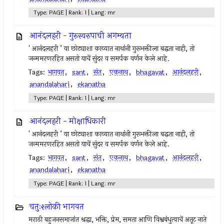
Type: PAGE | Rank: 1 | Lang: mr
आनंदलहरी - गुरुस्वरुपाची अगम्यता
' आनंदलहरी ’ या छोट्याशा काव्यात नाथांनी गुरूभक्तीला बद्धता नाही, तो
जन्ममरणरहित असतो याचें सुंदर व समर्पक वर्णन केले आहे.
Tags:
भागवत
,
sant
,
संत
,
एकनाथ
,
bhagavat
,
आनंदलहरी
,
anandalahari
,
ekanatha
Type: PAGE | Rank: 1 | Lang: mr
आनंदलहरी - मोक्षाधिकारी
' आनंदलहरी ’ या छोट्याशा काव्यात नाथांनी गुरूभक्तीला बद्धता नाही, तो
जन्ममरणरहित असतो याचें सुंदर व समर्पक वर्णन केले आहे.
Tags:
भागवत
,
sant
,
संत
,
एकनाथ
,
bhagavat
,
आनंदलहरी
,
anandalahari
,
ekanatha
Type: PAGE | Rank: 1 | Lang: mr
चतुःश्लोकी भागवत
मराठी बहुजनसमाजांत श्रद्धा, भक्ति, प्रेम, समता आणि विश्वबंधुत्वाचें अतूट नाते