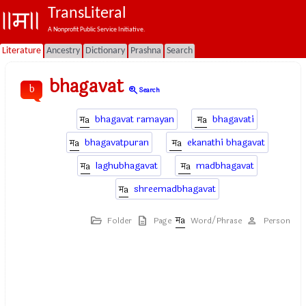
TransLiteral
A Nonprofit Public Service Initiative.
Literature
Ancestry
Dictionary
Prashna
Search
bhagavat
b
zoom_in
Search
bhagavat ramayan
bhagavati
bhagavatpuran
ekanathi bhagavat
laghubhagavat
madbhagavat
shreemadbhagavat
Folder
Page
Word/Phrase
Person