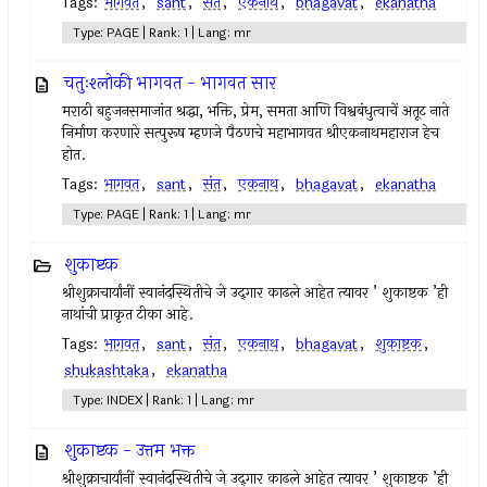
Tags:
भागवत
,
sant
,
संत
,
एकनाथ
,
bhagavat
,
ekanatha
Type: PAGE | Rank: 1 | Lang: mr
चतुःश्लोकी भागवत - भागवत सार
मराठी बहुजनसमाजांत श्रद्धा, भक्ति, प्रेम, समता आणि विश्वबंधुत्वाचें अतूट नाते
निर्माण करणारे सत्पुरूष म्हणजे पैठणचे महाभागवत श्रीएकनाथमहाराज हेच
होत.
Tags:
भागवत
,
sant
,
संत
,
एकनाथ
,
bhagavat
,
ekanatha
Type: PAGE | Rank: 1 | Lang: mr
शुकाष्टक
श्रीशुक्राचार्यांनीं स्वानंदस्थितीचे जे उद्‍गार काढले आहेत त्यावर ’ शुकाष्टक ’ही
नाथांची प्राकृत टीका आहे.
Tags:
भागवत
,
sant
,
संत
,
एकनाथ
,
bhagavat
,
शुकाष्टक
,
shukashtaka
,
ekanatha
Type: INDEX | Rank: 1 | Lang: mr
शुकाष्टक - उत्तम भक्त
श्रीशुक्राचार्यांनीं स्वानंदस्थितीचे जे उद्‍गार काढले आहेत त्यावर ’ शुकाष्टक ’ही