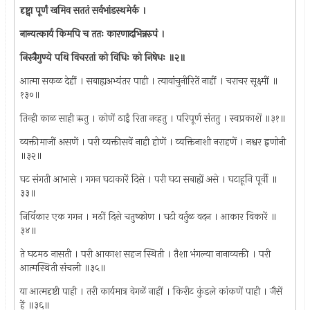
दृष्ट्वा पूर्णं खमिव सततं सर्वभांडस्थमेर्क ।
नान्यत्कार्य किमपि च ततः कारणादभिन्नरुपं ।
निस्त्रैगुण्ये पथि विचरतां को विधिः को निषेधः ॥२॥
आत्मा सकळ देहीं । सबाह्यअभ्यंतर पाही । त्यावांचुनीरितें नाहीं । चराचर सूक्ष्मीं ॥
१३०॥
तिन्ही काळ साही ऋतु । कोणें ठाईं रिता नव्हतु । परिपूर्ण संततु । स्वप्रकाशें ॥३१॥
व्यक्तीमाजीं असणें । परी व्यक्तीसवें नाही होणें । व्यक्तिनाशी नराहणें । नश्वर ह्नणोनी
॥३२॥
घट संगती आभासे । गगन घटाकारें दिसे । परी घटा सबाह्यें असे । घटाहूनि पूर्वी ॥
३३॥
निर्विकार एक गगन । मठीं दिसे चतुष्कोण । घटी वर्तुळ वदन । आकार विकारें ॥
३४॥
ते घटमठ नासती । परी आकाश सहज स्थिती । तैशा भंगल्या नानाव्यक्ती । परी
आत्मस्थिती संचली ॥३५॥
या आत्मदृष्टी पाही । तरी कार्यमात्र वेगळें नाहीं । किरीट कुंडले कांकणें पाही । जैसें
हें ॥३६॥