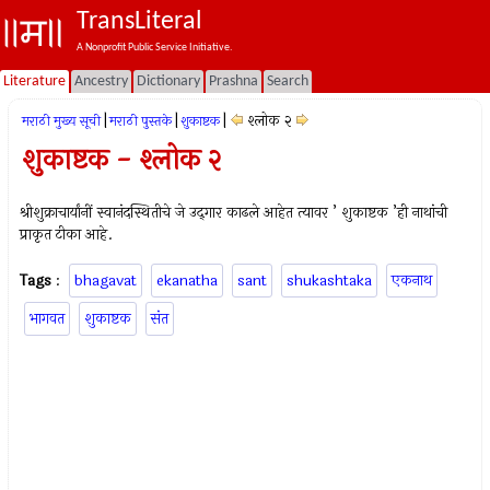
TransLiteral
A Nonprofit Public Service Initiative.
Literature
Ancestry
Dictionary
Prashna
Search
|
|
|
श्लोक २
मराठी मुख्य सूची
मराठी पुस्तके
शुकाष्टक
शुकाष्टक - श्लोक २
श्रीशुक्राचार्यांनीं स्वानंदस्थितीचे जे उद्‍गार काढले आहेत त्यावर ’ शुकाष्टक ’ही नाथांची
प्राकृत टीका आहे.
Tags
:
bhagavat
ekanatha
sant
shukashtaka
एकनाथ
भागवत
शुकाष्टक
संत