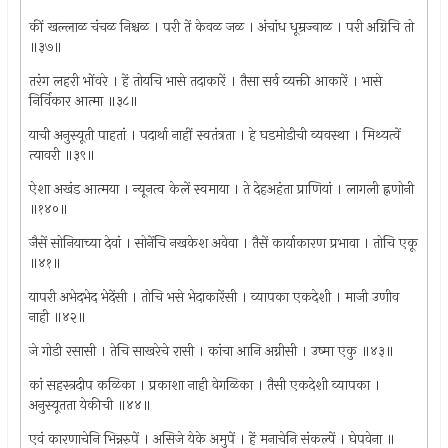
कीं खल्लाळ चंचळ निश्चळ । परी तें केवळ जळ । अंचांध धूम्रज्वाळ । परी अग्निचि तो
॥३७॥
तरंग लहरी भोंवरे । हें तोयचि भासे तदाकारें । तैसा सर्व व्यक्ती आकारें । भासे
निर्विकार आत्मा ॥३८॥
याची अनुस्यूती पाहतां । पदार्था नाहीं स्वतंत्रता । हे घडमोडीची व्यवस्था । मिथ्यत्वें
त्यावरी ॥३९॥
ऐशा अखंड आत्मया । न्यूनत्व केलें स्वमाया । ते देहअहंता प्राणियां । लागली ह्नणोनी
॥१४०॥
जैसें सोनियाच्या देवां । सोनेंचि नखकेश अवेवा । तैसें कार्याकारण प्रभावा । तोचि एकू
॥४१॥
यापरी अभेदभेद भेदेंसी । तोचि भसे भेदाकारेंसी । व्यापका एकदेशी । माजी उणीव
नाही ॥४२॥
जे गोडी रसासी । तेचि साखरेचे रासी । कांचा आनि अग्नीसी । उष्मा एकु ॥४३॥
कां सहस्त्रदीप कळिका । प्रकाशा नाही वेगळिका । तैसी एकदेशी व्यापका ।
अनुस्यूतता येकीची ॥४४॥
एवं कारणाचेनि भिन्नरुपें । असिजे येके अमुपें । हें मनाचेनि संकल्पें । घेपवेना ॥