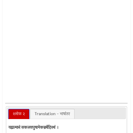
श्लोक २
Translation - भाषांतर
यद्वात्मानं सकलवपुषामेकम्नर्बहिस्थं ।