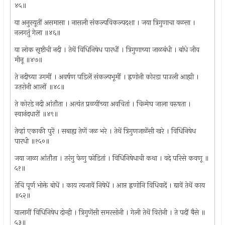
४५॥
या अनुस्यूतीं असमासा । नासली संकल्पविकल्पदशा । जया त्रिगुणाचा वळसा ।
नलगतुं गेला ॥४६॥
या लोक सृष्टीची नदी । तेथें विधिनिषेध पारधीं । त्रिगुणाच्या जाळबंधी । बांधे जीव
मीनू ॥४७॥
ते नदीच्या उगमीं । अवर्षण पडिलें संकल्पभूमीं । ह्नणोनी कोरडा पाउली आह्मी ।
उतरोनी आलों ॥४८॥
ते कोरडे नदी आंतौता । अत्यंत प्रळयींच्या अवचितां । चिन्मेघ जाला वरुषता ।
स्वानंदधारीं ॥४९॥
तेव्हां एकाकी पुरें । सबाह्य तेणें जळ भरे । तेथें त्रिगुणजाळेंसी खरे । विधिनिषेध
पारधी ॥१५०॥
जया जाळा आंतौता । तरंगु फेणु फोडितां । विधिनिषेधाची कथा । वदे परिसे कवणू ॥
५१॥
तेचि पूर्ण भोक्ते बोधें । काय त्यजावें निषेधें । आप्त ह्नणोनि विधिवादें । द्यावें तेथें काय
॥५२॥
यालागीं विधिनिषेध दोन्ही । त्रिगुणेंसी समरसोनी । गेली तेथें विरोनी । ते पदीं बैसे ॥
५३॥