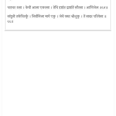
चराचर ठसा । केवीं आला एकरसा । तेचि दृष्टांत द्राष्टांतें सौरसा । आणिजेल ॥५४॥
सांडुनी तर्कवितर्कू । निर्वाळिला मार्ग एकू । जेथें वक्ता श्रीशुकू । तें सादर परियेसा ॥
५५॥