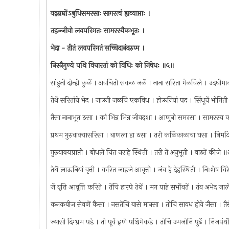
यद्वन्नद्योंऽबुधिसमरसाः सागरत्वं ह्यव्याप्ताः ।
तद्वज्जीवो लयपरिगतः सामरस्यैकभूतः ।
भेदा - तीतं लयपरिगतं सच्चिदानंदरुप्म ।
निस्त्रैगुण्ये पथि विचारतां को विधिः को निषेधः ॥५॥
सांडुनी दोन्ही कुळें । अवचिती सकळ जळें । नाना सरिता मेळविले । उदधी
तेथें सरितांचे भेद । जाउनी जळचि एकविध । होऊनियां पद । सिंधूचें भोगि
तैसा नानाभूत ठसा । कां भिन्न भिन्न जीवदशा । आणुनी समरसा । सामरस्
प्रथम गुरुवाक्यासरिसा । बाणला हा ठसा । तरी कळिकाळाचा घसा । निमट
गुरुवाक्यप्राप्ती । बोधलें चित्त नराहे स्थिती । तरी तें अनुभूती । वाढतें कीजे
तेथें लाऊनियां वृत्ती । करित जाइजे आवृत्ती । जंव हे देहस्थिती । निःशेष व
जें वृत्ति आवृत्ति करिते । तेंचि हारपे तेथें । मग पाहे सभोंवतें । तंव अभेद ज
कनकबीज सेवणें कैसा । नसतेंचि बासे मानसा । तोचि सावध होये जैसा । तैस
ज्यासी दिग्भ्रम पडे । तो पूर्व ह्नणे पश्चिमेकडे । तोचि उमजोनि पुढें । निजपं