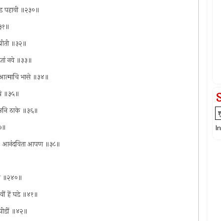
अखंड पहावी ॥२३०॥
॥३१॥
प्रीती ॥३२॥
ितां नये ॥३३॥
ेद आत्माचि भासे ॥३४॥
दधि ॥३५॥
। होउनि ठाके ॥३६॥
३७॥
I
नंदा । आनंदविता आपण ॥३८॥
ेकु ॥२४०॥
ेवीं हें घडे ॥४१॥
य पीडीं ॥४२॥