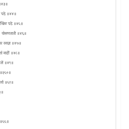
ा ॥४३॥
ोनी पडे ॥४४॥
दांतखिळ पडे ॥४५॥
ल्पे । वोसणताती ॥४६॥
क्षर रसज्ञ ॥४७॥
ितां नाहीं ॥४८॥
 केलें ॥४९॥
ें ॥२५०॥
 कार्य ॥५१॥
५२॥
ा ॥५५॥