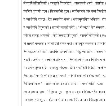
जें व्याधिचेनिसन्निपातें । उमरडुनी विचारांहातें । वासनावनीं भ्रमतें । सैरावैर
कामिनी कुचागीं पडत । विषयकर्दमीं बुडत । स्वर्गकामाचें टेंक चढत निसर
ते व्याधीचेनि उफाडा । देता सत्कथेचा काढा । श्रवणमुखीचिया अतिदाढा । 
ते व्याधीचेंनि त्रिगुणतापें । तापलीं जल्पती कोपें । ‘ मी माझें ’ येणें संक
करितां उपचार आपमती । जेवीं उत्कृष्ट होये पुढती । यालागीं सेविजेती । अ
तो आचार्य धन्वंतरीं । ज्याची दृष्टी नीरुज करी । तोवांचूनि चराचरीं । उपचार
तेणें ब्रह्मरस अर्धमात्रा । दाखवितां क्षयाचा थारा । मोडूनियां शरीरा । अक्षय
त्यासी दृढतेचें पथ्य । लाविलें सीत सत्य । तेणें रोगाचे विगत । निःशेष जाल
मग सर्व धातूंच्या ठाई । ब्रह्मरसु कोंदला पाही । यावरी देहीं विदेही । जालें
तेव्हां उठणें कां बैसणें । निद्रा ना जागणें । भोगणें अभोगणें । दोन्ही नाहीं ॥
तेथें क्रिया ना कर्म । अधर्म ना धर्म । वर्ण ना आश्रम । सहजस्थिती ॥५३॥
तया अकुळ ना कुळ । निर्मूळ ना मूळ । कृश ना स्थूळ । विकाररहित ॥५४॥
मग आकार ना शून्य । बोल ना मौन्य । आपणचि सनातन । चिदब्रह्म जाल