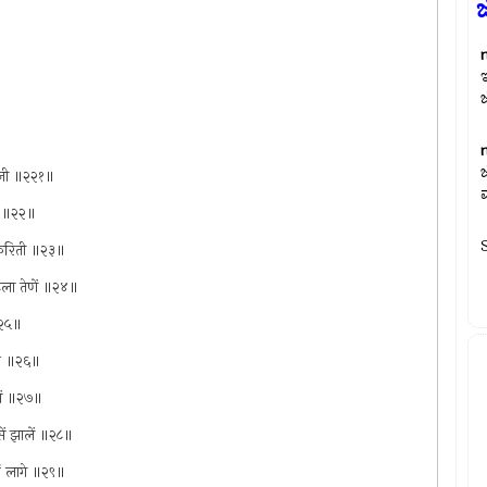
माजी ॥२२१॥
ती ॥२२॥
य करिती ॥२३॥
िला तेणें ॥२४॥
 ॥२५॥
िरे ॥२६॥
ालें ॥२७॥
ें झालें ॥२८॥
थीं लागे ॥२९॥