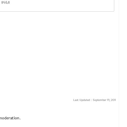
ाला ॥५६॥
Last Updated :
September 19, 2011
 moderation.