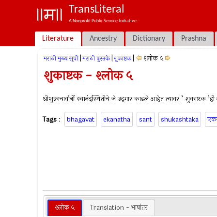
TransLiteral
A Nonprofit Public Service Initiative.
Literature
Ancestry
Dictionary
Prashna
|
|
|
श्लोक ५
मराठी मुख्य सूची
मराठी पुस्तके
शुकाष्टक
शुकाष्टक - श्लोक ५
श्रीशुक्राचार्यांनीं स्वानंदस्थितीचे जे उद्‍गार काढले आहेत त्यावर ’ शुकाष्टक ’ह
Tags
:
bhagavat
ekanatha
sant
shukashtaka
एक
श्लोक ५
Translation - भाषांतर