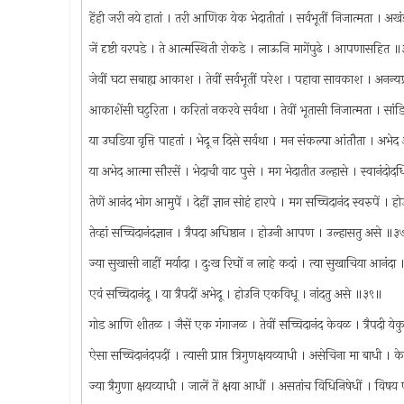
हेंही जरी नये हातां । तरी आणिक येक भेदातीतां । सर्वभूतीं निजात्मता । 
जें दृष्टी वरपडे । ते आत्मस्थिती रोकडे । लाऊनि मागेंपुढे । आपणासहित 
जेवीं घटा सबाह्य आकाश । तेवीं सर्वभूतीं परेश । पहावा सावकाश । अनन्य
आकाशेंसी घटुरिता । करितां नकरवे सर्वथा । तेवीं भूतासी निजात्मता । सांड
या उघडिया वृत्ति पाहतां । भेदू न दिसे सर्वथा । मन संकल्पा आंतौता । अभ
या अभेद आत्मा सौरसें । भेदाची वाट पुसे । मग भेदातीत उल्हासे । स्वानंदो
तेणें आनंद भोग आमुपें । देहीं ज्ञान सोहं हारपे । मग सच्चिदानंद स्वरुपें 
तेव्हां सच्चिदानंदज्ञान । त्रैपदा अधिष्ठान । होउनी आपण । उल्हासतु असे ॥
ज्या सुखासी नाहीं मर्यादा । दुःख रिघों न लाहे कदां । त्या सुखाचिया आ
एवं सच्चिदानंदू । या त्रैपदीं अभेदू । होउनि एकविधू । नांदतु असे ॥३९॥
गोड आणि शीतळ । जैसें एक गंगाजळ । तेवीं सच्चिदानंद केवळ । त्रैपदी य
ऐसा सच्चिदानंदपदीं । त्यासी प्राप्त त्रिगुणक्षयव्याधी । असेचिना मा बाधी । क
ज्या त्रैगुणा क्षयव्याधी । जालें तें क्षया आधीं । असतांच विधिनिषेधीं । विष