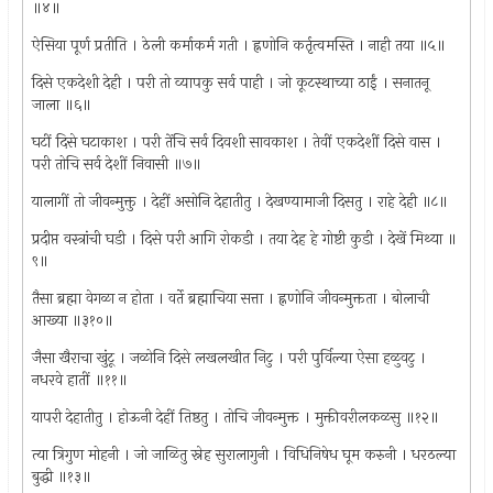
॥४॥
ऐसिया पूर्ण प्रतीति । ठेली कर्माकर्म गती । ह्नणोनि कर्तृत्वमस्ति । नाही तया ॥५॥
दिसे एकदेशी देही । परी तो व्यापकु सर्व पाही । जो कूटस्थाच्या ठाईं । सनातनू
जाला ॥६॥
घटीं दिसे घटाकाश । परी तेंचि सर्व दिवशी सावकाश । तेवीं एकदेशीं दिसे वास ।
परी तोचि सर्व देशीं निवासी ॥७॥
यालागीं तो जीवन्मुक्तु । देहीं असोनि देहातीतु । देखण्यामाजी दिसतु । राहे देही ॥८॥
प्रदीप्त वस्त्रांची घडी । दिसे परी आगि रोकडी । तया देह हे गोष्टी कुडी । देखें मिथ्या ॥
९॥
तैसा ब्रह्मा वेगळा न होता । वर्ते ब्रह्माचिया सत्ता । ह्नणोनि जीवन्मुक्तता । बोलाची
आख्या ॥३१०॥
जैसा खैराचा खुंटू । जळोनि दिसे लखलखीत निटु । परी पुर्विल्या ऐसा हळुवटु ।
नधरवे हातीं ॥११॥
यापरी देहातीतु । होऊनी देहीं तिष्ठतु । तोचि जीवन्मुक्त । मुक्तीवरीलकळसु ॥१२॥
त्या त्रिगुण मोहनी । जो जाळितु स्नेह सुरालागुनी । विधिनिषेध घूम करुनी । धरठल्या
बुद्धी ॥१३॥