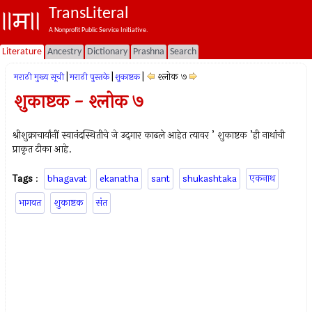
TransLiteral
A Nonprofit Public Service Initiative.
Literature
Ancestry
Dictionary
Prashna
Search
|
|
|
श्लोक ७
मराठी मुख्य सूची
मराठी पुस्तके
शुकाष्टक
शुकाष्टक - श्लोक ७
श्रीशुक्राचार्यांनीं स्वानंदस्थितीचे जे उद्‍गार काढले आहेत त्यावर ’ शुकाष्टक ’ही नाथांची
प्राकृत टीका आहे.
Tags
:
bhagavat
ekanatha
sant
shukashtaka
एकनाथ
भागवत
शुकाष्टक
संत