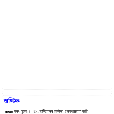
खण्डिकः
noun
एकः पुरुषः । Ex.
खण्डिकस्य उल्लेखः शतपथब्राह्मणे वर्तते