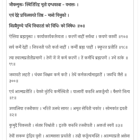
जीवन्मुक्तः स्थितिरिह मृतो दग्धवस्त्रा - वभासः ।
एवं देहे प्रविलयगते तिष्ठ - मानो विमुक्तो ।
निस्त्रैगुण्ये पथि विचारतां को विधिः को निषेधः ॥७॥
ऐसिया ब्रह्मयुक्ता । कार्याकार्यकर्तव्यता । करणें नाहीं सर्वथा । कवणे काळीं ॥९७॥
सर्व कर्में देहीं । निपजती परी कर्ता नाहीं । कर्मी ब्रह्म पाहीं । स्फुरत प्रतीति ॥९८॥
त्या स्वात्मप्रतीतीप्रमाणें । तेणें जें जें कर्म करणें । तें कर्मचि ब्रह्मपणें । उभें ठाके ॥
९९॥
जळावरी लहरी । चंचळ निश्चळ कर्म करी । तेथें कर्मकर्त्यामाझारीं । जळचि जैसें ॥
३००॥
एवं आत्मप्रतीति । वेगळे नुरेचि कर्मस्थिती । यालागीं करुनि अकर्तृत्वी । बैसणे नित्य
॥१॥
उगवलिया रजनीकार । भरितें उलथे सागर । अमृत सेविती चकोर । सोमकांत द्रवती
॥२॥
कुमुदें विकसती । संतप्त विश्रांती । इतकें करुनि रजनीपती । अकर्ता स्वयें ॥३॥
तेवीं सकळ इंद्रिय वृत्ती । आत्मसत्ता प्रवर्तती । तर्‍ही कर्तृत्वमस्ति । आत्म्याप्रती असेना