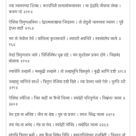
ज्या ज्वाळाच्या शिखा । करपविती सत्यलोकनायका । मा इंद्रादि जीवाचा लेखा ।
कवण पां ॥१४॥
ऐसिया त्रिगुणअनिळा । देहात्मकाष्ठाचा जिव्हाळा । तो तोडुनी जाळावया ज्वाळा । पुढें
इंधन नाहीं ॥१५॥
मग तो जेथील तेथें । त्रासिला कूटस्थवातें । तयावरी अवचितें । स्वानंदमेघ वरुषे ॥
१६॥
तेव्हां त्रिगुणताप जाये । विधिनिषेध धूम्र राहे । मग सुशीतळ प्रकट होये । चिदानंद
बोलावा ॥१७॥
ज्याचेनि उल्हासें । मनबुद्धी उल्हासे । तो उल्हासुचि दिसतुसे । बुद्धी आणि दृष्टी ॥१८॥
उल्हासु जाणिजे स्पर्शे । त्रिगुण गेलिया दृष्टी दिसे । त्या वेगळा भासे ऐसे । नुरचि उरी
॥१९॥
ऐसिया उर्वरिता । चित्त नाहीं मा कैची चिन्ता । स्वदेही परिपूर्णता । विश्वंभर जाला ॥
३२०॥
तेथ इष्ट ना अनिष्ट । नीच ना श्रेष्ठ । गुप्त ना प्रकट । स्वतः सिद्ध जाला ॥२१॥
तया भेद ना अभेद । मंत्र ना छंद । स्वदेहीं गोविंद । सदोदित जाला ॥२२॥
सांडूनि त्रिगुण बुद्धी । तया कैंचा निषेध विधि । ब्रह्मराणिवेच्या राजबिदीं । विचरतु जो