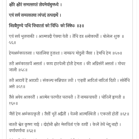
क्षीरे क्षीरं समरसगतं तोयमेवांबुमध्ये ।
एवं सर्व समरसतया त्वंपदं तत्पदार्थे ।
निस्त्रैगुण्ये पथि विचारतां को विधिः को निषेधः ॥३॥
एवं सर्व भूतव्यक्ती । आत्मपदी ऐक्या येती । तेंचि दृढ श्लोकार्थी । बोलेल शुक ॥
५६॥
हेमअळंकारठसा । घातलिया हुताशा । नामरुप मोडुनी जैसा । हेमचि हेम ॥५७॥
तरी अळंकाररुपें असतां । काय हारपेली होती हेमता । की अग्निसंगें असतां । गोचर
जाली ॥५८॥
तरी आटावें हें आटाटी । संकल्प सन्निपात उठी । एर्‍हवीं आटितां नाटितां दिठी । सोनेंचि
असे ॥५९॥
तैसे अवेव आकारीं । आत्मेन परणीत चराचरी । तें नामरुपावरी । चोरिलें ह्नणती ॥
१६०॥
जैसें हेम अळंकारकृती । तैसीं भूतें अद्वैतीं । येउनी आत्मस्थिती । एकरसें होतीं ॥६१॥
नातरी श्वेत कृष्ण गाई । दोहोनी क्षीर मेळवितां एके ठायीं । केलें तेथें भेदू नाही ।
वर्णावर्णाचा ॥६२॥