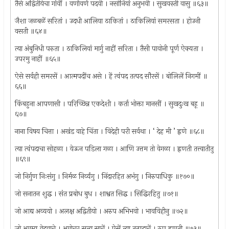
तैसे अद्वितीयेचा गांवीं । वर्णावर्ण पदवी । नसोनियां अनुभवी । सुखवस्ती वासु ॥६३॥
जैशा जळबळें सरितां । उदधी आलिया ठाकितां । ठाकिलियां समरसता । होउनी
वसती ॥६४॥
त्या अंबुनिधी परुता । ठाकिलियां मार्गु नाहीं सरिता । तैसी पावोनी पूर्ण ऐक्यता ।
उपरमु नाहीं ॥६५॥
ऐसे सर्वही समरसें । आत्मपदींच असे । हें त्वंपद तत्पद सौरसें । बोलिलें निगमीं ॥
६६॥
किंबहुना आपणासी । परिच्छिन्न एकदेशी । कर्ता भोक्ता मानसीं । सुखदुःख बहू ॥
६७॥
नाना विषय चित्ता । अखंड वाहे चिंता । विदेही परी सर्वथा । ‘ देह मी ’ ह्नणे ॥६८॥
त्या त्वंपदाचा सोहळा । येऊन पडिला गळा । आणि उत्तम तो वेगळा । ह्नणती तत्त्वातीतु
॥६९॥
जो निर्गुण निःसंगु । निर्मळ निर्व्यंगु । निंदारहित अभंगु । निरुपाधिकु ॥१७०॥
जो सनातन शुद्ध । संत प्रबोध बुध । शाश्वत सिद्ध । सिद्धिरहितु ॥७१॥
जो आद्य अव्ययो । अलक्ष अद्वितीयो । अरुप अभिभवो । भावविहीनु ॥७२॥
जो अगम्य वेदवाचे । अगोचर सत्य साचें । ऐसें त्या तत्पदाचें । रुप ह्नणती ॥७३॥