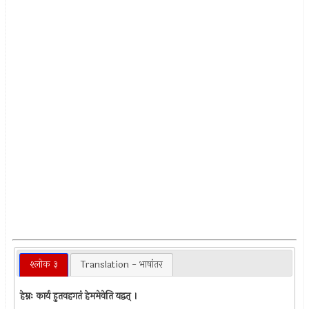
श्लोक ३
Translation - भाषांतर
हेम्नः कार्य हुतवहगतं हेममेवेति यद्वत् ।