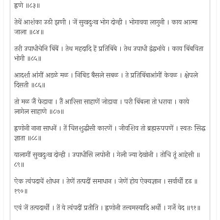
ह्नणे ॥८३॥
तेथें आशंका उठी झणी । जें सुखदुःख भोग दोन्ही । भोगावया लागुनी । काय आत्मा
जाला ॥८४॥
तरी उपाधीचेनि बिंबें । तेथ महदादि हें प्रतिबिंबे । तेथ उपाधी द्वंद्वभांवे । काय बिंबविता
भोगी ॥८५॥
आदर्शा आंगीं अडळे मळ । निबिड बैसले सबळ । ते प्रतिबिंबाआंगीं केवळ । क्षेपले
दिसती ॥८६॥
तो मळ जैं फेडावा । तैं आरिसा साहाणें जोडावा । परी बिंबला तो धरावा । काये
लागेल साहाणे ॥८७॥
ह्नणोनी नाना साधनें । तें चित्तशुद्धीसी कारणें । जीवशिव तो ब्रह्मरुपपणें । स्वतः सिद्ध
ज्ञाता ॥८८॥
यालागीं सुखदुःख दोन्ही । उपाधीसि लपोनी । गेली ज्या देखोनी । तोचि तूं आहेसी ॥
८९॥
ऐक त्वंपदाचें शोधन । तेणें तत्पदीं समाधान । जेणें होय ऐक्यज्ञान । सर्वार्थी दृढ ॥
१९०॥
एवं जें तत्पदार्थी । तें ये त्वंपदीं प्रतीति । ह्नणोनी तत्त्वमस्यादि अर्थी । गर्जे वेद ॥९१॥