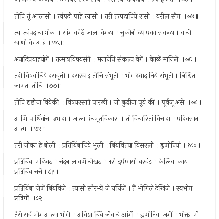
तोचि तूं आलासी । त्वंपदी पाहे त्यासी । तरी तत्पदाचिये रासी । वरील सीग ॥७४॥
त्या त्वंपदाचा गोळा । सांग कोठें जाला वेगळा । चुकोनी व्यापका सकळा । याची
खाणी के आहे ॥७५॥
अनादिप्रवाहयोगें । तन्मात्रविषयसंगें । मनाचेनि संकल्प वेगें । वेगळें मानिलें ॥७६॥
तरी विषयांचिये रसवृत्ती । रसस्वाद तोचि संभूती । भोग स्वादाचिये संभूती । निश्चित
जाणता तोचि ॥७७॥
तोचि दृष्टीचा विवेकी । विषयरसातें पारखी । जो बुद्धीचा पूर्व कीं । पूर्वजू असे ॥७८॥
आणि पार्थिवांचा उभारा । जाला पंचभूतविकारा । तो विचारितां विचारा । परिवसान
आत्मा ॥७९॥
तरी जीवन हे बोली । प्रतिबिंबाचिये भुली । बिंबवितया विसरली । ह्नणोनियां ॥१८०॥
प्रतिबिंबा मळिवट । चंदन लावणें चोखट । तरी दर्पणासी बरवंट । केलिया काय
प्रतिबिंब चर्चे ॥८१॥
प्रतिबिंबा जेणें बिंबविजे । त्यासी सौरभ्यें जें चर्चिजें । तैं भोगिलें देखिजे । स्वभोग
प्रतिमीं ॥८२॥
तैसे सर्व भोग आत्मा भोगी । अविद्या बिंबे जीवाचे आंगीं । ह्नणोनिया जगीं । भोक्ता मी