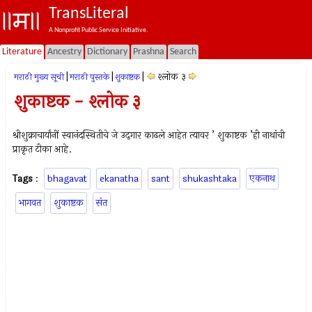
TransLiteral
A Nonprofit Public Service Initiative.
Literature
Ancestry
Dictionary
Prashna
Search
|
|
|
श्लोक ३
मराठी मुख्य सूची
मराठी पुस्तके
शुकाष्टक
शुकाष्टक - श्लोक ३
श्रीशुक्राचार्यांनीं स्वानंदस्थितीचे जे उद्‍गार काढले आहेत त्यावर ’ शुकाष्टक ’ही नाथांची
प्राकृत टीका आहे.
Tags
:
bhagavat
ekanatha
sant
shukashtaka
एकनाथ
भागवत
शुकाष्टक
संत