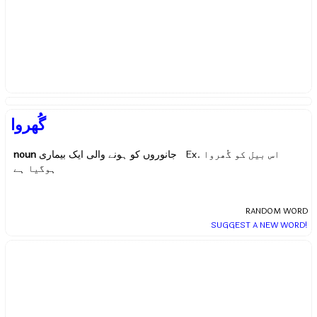
گُھروا
noun
جانوروں کو ہونے والی ایک بیماری Ex.
اس بیل کو گُھروا
ہوگیا ہے
RANDOM WORD
SUGGEST A NEW WORD!