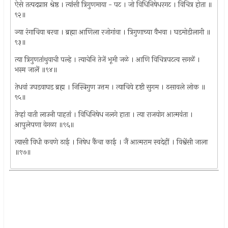
ऐसे तत्पदप्राप्त श्रेष्ठ । त्यांसी त्रिगुणमाया - पट । जो विधिनिषेधरगट । विचित्र होता ॥
९२॥
ज्या रंगाचिया बरवा । ब्रह्मा आणिला रजोगांवा । त्रिगुणाच्या वैभवा । घडमोडीलागी ॥
९३॥
त्या त्रिगुणतांथुवाची पल्हे । त्याचेनि तेजें भूमी जळे । आणि विचित्रपटत्व सगळें ।
भस्म जालें ॥९४॥
तेधवां उघडवाघड ब्रह्म । निस्त्रिगुण उत्तम । त्याचिये दृष्टी सुगम । ठसावले लोक ॥
९५॥
तेव्हां वाती लाउनी पाहतां । विधिनिषेध नलगे हाता । त्या राजयोग आत्मवंता ।
आपुलेपणा वेगळा ॥९६॥
त्यासी विधी कवणे ठाई । निषेध कैंचा काई । जैं आत्मराम स्वदेहीं । विश्वेंसी जाला
॥९७॥