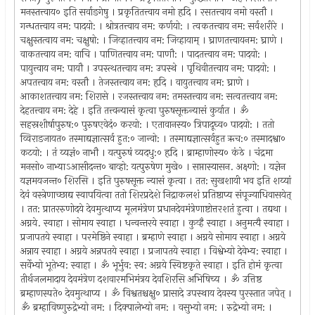
मनस्तत्त्वाय० इति सर्वाङगेषु । प्रकृतितत्त्वाय नमो हृदि । रसतत्त्वाय नमो वस्तौ ।
गन्धतत्त्वाय नम: पादयो: । श्रोत्रतत्त्वाय नम: कर्णयो: । त्वकतत्त्वाय नम: सर्वशरीरे ।
चक्षुस्तत्वाय नम: चक्षुषो: । जिव्हातत्त्वाय नम: जिव्हायाम्‌ । घ्राणतत्त्वायनम: घ्राणे ।
वाकतत्त्वाय नम: वाचि । पाणितत्त्वाय नम: पाणौ: । पादतत्त्वाय नम: पादयो: ।
पायुत्त्वाय नम: पायौ । उपस्त्थतत्त्वाय नम: उपस्थे । पृथिवीतत्त्वाय नम: पादयो: ।
अपतत्त्वाय नम: वस्तौ । तेजस्तत्त्वाय नम: हृदि । वायुतत्त्वाय नम: घ्राणे ।
आकाशतत्त्वाय नम: शिरासे । रजस्तत्त्वाय नम: तमस्तत्त्वाय नम: सत्वतत्त्वाय नम:
देहतत्त्वाय नम: देहे । इति तत्त्वन्यासं कृत्वा पुरुषसूक्तन्यासं कुर्यात । ॐ
सहस्रशीर्षापुरुष:० पुरुषएवेदं० करयो: । एतावानस्य० त्रिपादूघ्व० पादयो: । ततो
व्विराडजायत० तस्माद्यज्ञात्सर्व हुत:० जान्वो: । तस्माद्यज्ञात्सर्वहुत ऋच:० तस्मादश्वा०
कटयो: । तं य्यज्ञं० नाभौ । यत्पुरुषं व्यदधु:० हृदि । ब्राम्हाणोस्य० कंठे । चंद्रमा
मनसो० नाभ्याऽआसीदन्त० बाव्हो: यत्पुरुषेण मुखे० । सप्तास्यासन. अक्ष्णो: । यज्ञेन
यज्ञमयजन्त० शिरसि । इति पुरुषसूक्त न्यासं कृत्वा । तत: सुखशायी भव इति शय्यां
देवं वस्त्रेणाच्छाद्य स्वापयित्वा ततो शिरप्रदेशे निद्राकलशं प्रतिष्ठाप्य संपूज्याधिवासयेत्‌
। तत: प्रातररुणोदये देवमुत्थाप्य मूलमंत्रेण प्रधानदेवमंत्रेणाष्टोत्तरशतं हुत्वा । तद्यथा ।
अग्नये. स्वाहा । सोमाय स्वाहा । धन्वन्तरये स्वाहा । कुव्है स्वाहा । अनुमत्यै स्वाहा ।
प्रजापतये स्वाहा । परमेष्ठिने स्वाहा । ब्रम्हाणे स्वाहा । अग्नये सोमाय स्वाहा । अग्नये
अन्नाय स्वाहा । अग्नये अन्नपतये स्वाहा । प्रजापतये स्वाहा । विश्वेभ्यो देवेभ्य: स्वाहा ।
सर्वेभ्यो भूतेभ्य: स्वाहा । ॐ भूर्भुव: स्व: अग्नये स्विष्टकृते स्वाहा । इति होमं कृत्वा
तीर्थजलमादाय देवमंत्रेण दशवारमभिमंत्रय देवशिरसि अभिषिच्य । ॐ उत्तिष्ठ
ब्रम्हाणस्पते० देवमुत्थाप्य । ॐ विश्वतश्चक्षु० प्रासादे उपस्थाय देवस्य पुरस्तात जपेत्‌ ।
ॐ ब्रम्हाविष्णुरुद्रेभ्यो नम: । दिक्पालेभ्यो नम: । वसुभ्यो नम: । रुद्रेभ्यो नम: ।