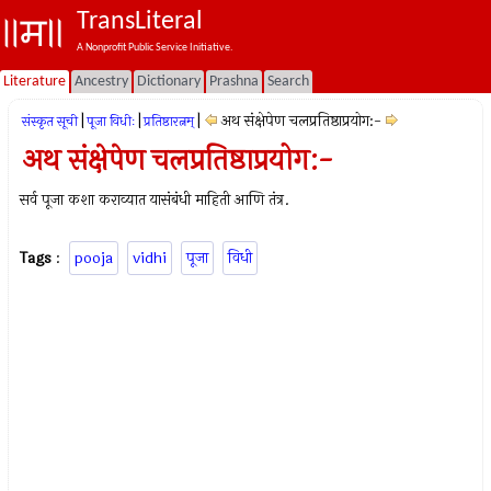
TransLiteral
A Nonprofit Public Service Initiative.
Literature
Ancestry
Dictionary
Prashna
Search
|
|
|
अथ संक्षेपेण चलप्रतिष्ठाप्रयोग:-
संस्कृत सूची
पूजा विधीः
प्रतिष्ठारत्नम्
अथ संक्षेपेण चलप्रतिष्ठाप्रयोग:-
सर्व पूजा कशा कराव्यात यासंबंधी माहिती आणि तंत्र.
Tags
:
pooja
vidhi
पूजा
विधी