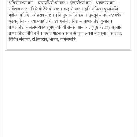
अग्निषोमाभ्यां नम: । द्यावापृथिवीभ्यां नम: । इन्द्राग्नीभ्यां नम: । धन्वत्तरये नम: ।
सर्वेशाय नम: । विश्वेभ्यो देवेभ्यो नम: । ब्रम्हाणे नम: । इति जपित्वा पुष्पांजलिं
गृहीत्वा प्रतिष्ठितप्रमेश्वराय नम: । इति पुष्मांजलिं दत्वा । ध्रुवसूक्तेन प्रधानदेवमंत्रेण
पुरुषसूक्तेन गायत्रया व्याहृतिभि: देवं अर्चायां प्रतिष्ठाप्य प्राणप्रतिष्ठां कुर्यात्‌ ।
प्राणप्रतिष्ठा - जलमादाय० शुभपुण्यतिथौ समस्त ग्रामजन. (पृष्ठ -१६७) अनुसार
प्राणप्रतिष्ठा विधि करें । पश्चात षोडश उपचार से पूजा अथवा महापूजा । उत्तरतंत्र,
विविध संकल्प, दक्षिणादान, भोजन, कर्मसमाप्ति ।