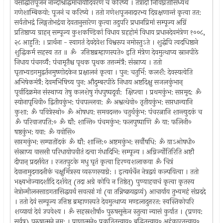
वसोर्द्धारापूजनं नान्दीश्राद्धमाचार्यादिवरणं च करिष्ये । तत्रादौ निर्विघ्नतासिध्यर्थं
गणेशाम्बिकयो: पूजनं च करिष्ये । ततो गणेशपूजनादारभ्य दिग्रक्षणान्तं कृत्वा तत:
सर्वतोभद्रं लिङ्गतोभद्रंवा देवतानुसारेण कृत्वा तदुपरि प्रधानप्रिमां सम्पूज्य अग्निं
प्रतिष्ठाप्य ग्राहन्‌ सम्पूज्य कुशकण्डिकां विधाय ग्रहहोमं विधाय प्रधानदेवमंत्रेण १००८,
२८ आहुति: । प्रार्थना - स्वागतं देवदेवेश विश्वरूप नमोस्तुऽते । शुद्धेपि त्वदधिष्ठाने
शुद्धिकर्म सहस्व तत ॥ ॐ उत्तिष्ठब्रम्हाणस्पते० इति मंत्रेण देवमुत्थाप्य स्नानपीठे
निधाय पंचगव्यै: पंचामृतैश्च पृथक पृथक तत्तन्मंत्रै: संस्नाप्य । ततो
घृताभ्यङगमुद्वर्तनमुष्णोदकेन प्रक्षालनं कृत्वा । पुन: चतुर्भि: कलशै: देवस्यत्वेति
अभिषेकमंत्रै: देवमभिषिच्य पुन: औदुम्बरपीठे निधाय अष्टदिक्षु सजलकुंभान्‌
पूर्वादिक्रमेन संस्थाप्य तेषु कलशेषु गंधपुष्पदूर्वा: क्षिप्त्वा । प्रथमकुंभ: सप्तमृद: ॐ
स्योनापृथिवी० द्वितीयकुंभ: पंचपल्लवा: ॐ अश्वत्थेवो० तृतीयकुंभ: सप्तधान्यानि
कुशा: ॐ पवित्रेस्थो० ॐ ओषधय: समवदन्त० चतुर्थकुंभ: पंचरत्नानि शान्त्युदकं च
ॐ परिवाजपति:० ॐ द्यौ: शान्ति० पंचमकुंभ: फलपुष्पाणि ॐ या: फलिनी०
षष्ठकुंभ: यवा: ॐ यवोसि०
सप्तमकुंभ: सम्पातोंदकं ॐ द्यौ: शान्ति:० अष्टमकुंभ: सर्वौषधि: ॐ य़ाऽओषधी०
संस्नाप्य वाससी परिधायोपवीतं दत्वा गंधादिभि: सम्पूज्य । अग्निर्ज्योतिरिति अष्टौ
दीपान्‌ प्रदर्सयेत । रजतपुटके मधु घृतं कृत्वा हिरण्यशलाकया ॐ चित्रं
देवानामुदगादनीकं चक्षुर्मित्रस्य व्वरुणस्याग्ने: । इत्यर्थर्चेन नेत्रद्वयं कल्पयित्वा । ततो
भक्ष्यभोज्यादर्शादि दर्शये‍त्‌ (तदा अग्रे कोपि न तिष्ठेत्‌) पुण्याहवाचं कृत्वा कृतस्य
नेत्रोन्मीलनसाङगतासिद्धयर्थं सवत्सां गां (वा तन्निष्क्रयद्वव्यं) आचार्याय तुभ्यमहं संप्रददे
। ततो देवं सम्पूज्य उत्तिष्ठ ब्रम्हाणस्पते देवमुत्थाप्य मण्डलादुत्तरत: स्वस्तिकोपरि
शय्यायां देवं उपवेश्य । ॐ सहस्रशीर्षा० पुरुषसूक्तेन स्तुत्वा न्यासं कुर्या‌त । (प्रणव:
सर्वत्र) पुरुषात्मने नम: । प्राणात्मने० प्रकृतितत्त्वाय० बुद्धितत्त्वाय० अहंकारतत्त्वाय०