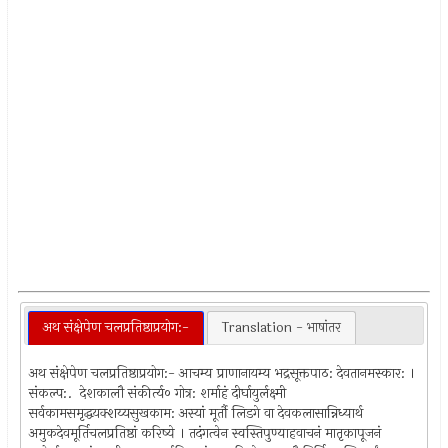
अथ संक्षेपेण चलप्रतिष्ठाप्रयोग:-
Translation - भाषांतर
अथ संक्षेपेण चलप्रतिष्ठाप्रयोग:- आचम्य प्राणानायम्य भद्रसूक्तपाठ: देवतानमस्कार: ।
संकल्प:. देशकालौ संकीर्त्य० गोत्र: शर्माहं दीर्घायुर्लक्ष्मी
सर्वकामसमृद्धयक्शय्यसुखकाम: अस्यां मूर्तौ लिडगे वा देवकलासान्निध्यार्थ
अमुकदेवमूर्तिचलप्रतिष्ठां करिष्ये । तदंगत्वेन स्वस्तिपुण्याहवाचनं मातृकापूजनं