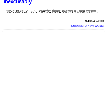
inexcusably
INEXCUSABLY ,
adv.
अक्षमणीयं, निरुत्तरं, यथा उत्तरं न शक्यते दातुं तथा
.
RANDOM WORD
SUGGEST A NEW WORD!