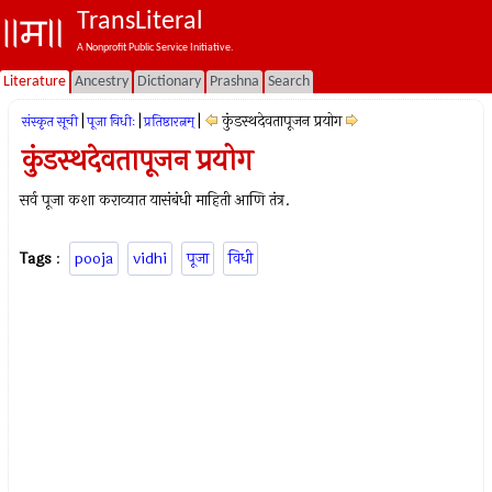
TransLiteral
A Nonprofit Public Service Initiative.
Literature
Ancestry
Dictionary
Prashna
Search
|
|
|
कुंडस्थदेवतापूजन प्रयोग
संस्कृत सूची
पूजा विधीः
प्रतिष्ठारत्नम्
कुंडस्थदेवतापूजन प्रयोग
सर्व पूजा कशा कराव्यात यासंबंधी माहिती आणि तंत्र.
Tags
:
pooja
vidhi
पूजा
विधी