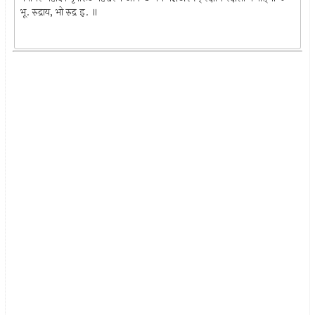
भू. रुद्राय, भो रुद्र इ. ॥