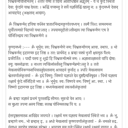
विश्वकर्मविनिर्मितम्‌ । शरीरं यच्च ते दिव्यं अग्न्यधिष्ठानं अद्भुतम्‌ - ये च कुंडे स्थिता
देवा: कुंडांगे याश्च देवता: । ऋद्धिं यच्छन्तु ते सर्वे यज्ञसिद्धिं ददन्तु न: ॥ कुंडमध्ये देवान्‌
आवाहये‍त्‌ ‍(अक्षतान्‌ आदाय)
ॐ विश्वकर्मन्‌ हविषा वर्धनेन त्रातारमिन्द्रमकृणोरवध्यम्‌ । तस्मै विश: समनमन्त
पूर्वीरयमग्रो विहव्यो यथाऽसत्‌ । उपयामगृहीतोऽसीन्द्राय त्वा विश्वकर्मण एष ते
योनिरिन्द्राय त्वा विश्वकर्मणे ॥
कुण्डमध्ये :--- ॐ भूर्भुव: स्व: विश्वकर्मणे नम: विश्वकर्माणम्‌ आवा. स्थाप. ॥ भो
विश्वकर्मन्‌ इहागच्छ इह तिष्ठ ॥ तत: प्रार्थयेत्‌ ॥ ब्रम्हा वक्त्रं भुजौ क्षत्रमूरू वैश्य:
प्रकीर्तित: । पादौ यस्य तु शूद्रो हि विश्वकर्मात्मने नम: । अज्ञानाज्ज्ञानतो वापि दोषा:
स्यु: खननोद्भवा: ॥ नाशय त्वखिलांस्ताँस्तु विश्वकर्मन्नमोऽस्तु ते ॥ ततो
मेखलायोनिकण्ठनाभिवास्तुदेवतानाम्‌ आवाहनं कुर्यात्‌ ॥ उपरि मेखलायाम
श्वेतवर्णालंकृतायां - ॐ इदं विष्णु: विष्णो यज्ञपते देव दुष्टदैत्यनिषूदन । विभो यज्ञस्य
रक्षार्थं कुंडे संनिहितो भव ॥ ॐ भूर्भुव: स्व: विष्णवे नम: विष्णुं आ. स्था. । भो
विष्णो इहागच्छ इह तिष्ठा । मध्यमेखलायां रक्तवर्नालंकृतायां
ॐ ब्रम्हा जज्ञानं प्रथमं पुरस्ताद्वि सीमत: सुरुचो वेन आव: ।
स बुध्न्या उपमा अस्य विष्ठा: सतश्च योनिमसतश्च वि व: ॥
हंसपृष्ठसमारूढ आदिदेव जगत्पते । रक्षार्थं मम यज्ञस्य मेखलायां स्थिरो भव ॥ ॐ भू,
ब्रम्हाणे नम:. भो ब्रम्हान्‌ इ. ॥ अधो मेखलायां कृष्णवर्णालंकृतायां - ॐ नमस्ते रुद्र.
गंगाधर महादेव वृषारूढ महेश्वर । आगच्छ मम यज्ञेऽस्मिन्‌ रक्षार्थं रक्षसां गणात्‌ ॥ ॐ