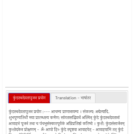
कुंडस्थदेवतापूजन प्रयोग
Translation - भाषांतर
कुंडस्थदेवतापूजन प्रयोग :--- आचम्य प्राणानायम्य । संकल्प: अद्येत्यादि.
शुभपुण्यतिथौ मया प्रारब्धस्य कर्मण: सांगतासद्धियर्थं अस्मिन्‌ कुंडे कुंडस्थदेवतानां
आवाहनं पूजनं तथा च पंचभूसंस्कारपूर्वकं अग्निप्रतिष्ठां करिष्ये । कुशै: कुंडसंसार्जनम्‌
कुशोदकेन प्रोक्षणम्‌ - ॐ आपो हि० कुंडे स्पृष्टवा आवाहयेत्‌ - आवाहयामि तत्‌ कुंडं