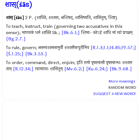
शास्(śās)
शास् [śās]
2 P. (शास्ति, शशास, अशिषत्, शासिष्यति, शासितुम्, शिष्ट)
To teach, instruct, train (governing two accusatives in this
sense); माणवकं धर्म शास्ति Sk.;
[Bk.6.1;]
शिष्य- स्तेऽहं शाधि मां त्वां प्रपन्नम्
[Bg.2.7.]
To rule, govern; अनन्यशासनामुर्वी शशासैकपुरीमिव
[R.1.3;1.1;14.85;19.57;]
[Ś.1.25;]
[Bk.3.53.]
To order, command, direct, enjoin; इति रामो वृषस्यन्ती वृषस्कन्धः शशास
ताम्
[R.12.34;]
त्वामागतः शासितुम्
[Mv.6.2;]
[Ku.6.24;]
[Bk.9.68.]
More meanings
RANDOM WORD
SUGGEST A NEW WORD!