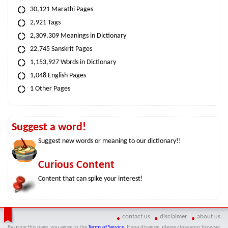
30,121 Marathi Pages
2,921 Tags
2,309,309 Meanings in Dictionary
22,745 Sanskrit Pages
1,153,927 Words in Dictionary
1,048 English Pages
1 Other Pages
Suggest a word!
Suggest new words or meaning to our dictionary!!
Curious Content
Content that can spike your interest!
contact us
disclaimer
about us
By using this page, you agree to the
Terms of Service
. If you disagree, please close your browser