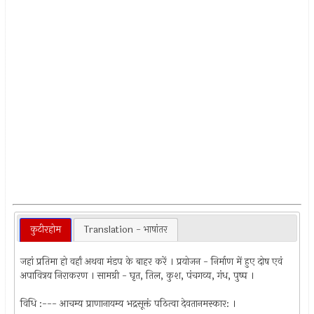
कुटीरहोम
Translation - भाषांतर
जहां प्रतिमा हो वर्हां अथवा मंडप के बाहर करें । प्रयोजन - निर्माण में हुए दोष एवं
अपावित्रय निराकरण । सामग्री - घृत, तिल, कुश, पंचगव्य, गंध, पुष्प ।
विधि :--- आचम्य प्राणानायम्य भद्रसूक्तं पठित्वा देवतानमस्कार: ।