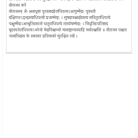
नीराजन करें
नीराजनम्‌ ॐ अनाधृष्टा पुरस्तादग्नेराधिपत्यऽआयुर्म्मेदा: पुत्रवती
दक्षिणतऽइन्द्रस्याधिपत्यी प्रजाम्मेदा: । सुषदापश्चाददेवस्य सवितुराधिपत्ये
चक्षुर्म्मेदाऽआश्रुतिस्तरतो धातुराधिपत्ये रास्पोषम्मेदा: । विधृतिरुपरिष्टाद
बृहस्पतेराधिपत्यऽओजो मेदाविश्वाभ्यो मानाष्ट्राभ्यस्पाहि मनोरश्वासि ॥ नीराजन पश्चात
जलाधिदास के स्थानार प्रतिमाको सुरक्षित रखें ।