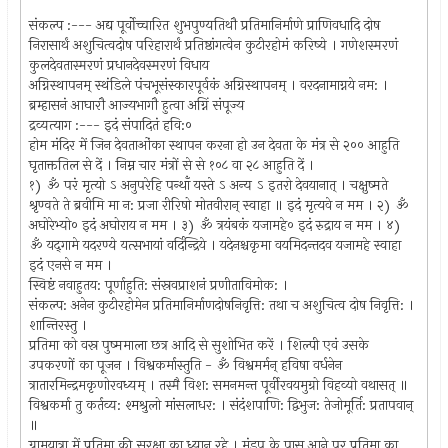
संकल्प :--- अद्य पूर्वोच्चारित शुभपुण्यतिथौ प्रतिमानिर्माणे प्राणिवधादि दोष
निरासार्थं अशुचित्वदोष परिहारार्थं प्रतिष्ठांगत्वेन कुटीरहोमं करिष्ये । गणेशस्मरणं
कुलदेवतास्मरणं प्रधानदेवस्मरणं विधाय
अग्निस्थापनम्‌ स्थंडिले पंचभूसंस्कारपूर्वकं अग्निस्थापनम्‌ । वरदनामाग्नये नम: ।
ब्रम्हासनं आघारौ आज्यभागौ हुत्वा अग्निं संपूज्य
द्रव्यत्याग :--- इदं संपादितं हवि:०
होम मंदिर में जिन देवताओंका स्थापन करना हो उन देवता के मंत्र से २०० आहुति
घृताक्ततिल से दें । निम्न चार मंत्रों से से १०८ वा २८ आहुति दें ।
१) ॐ परं मृत्यो ऽ अनुपरेहि पन्थाँ यस्ते ऽ अन्य ऽ इतरो देवयानात्‌ । चक्षुष्मते
श्रृण्वते ते ब्रवीमि मा न: प्रजा रीरिषो मोतवीरान्‌ स्वाहा ॥ इदं मृत्यवे न मम । २) ॐ
अघोरेभ्यो० इदं अघोराय न मम । ३) ॐ त्रयंबकं यजामहे० इदं रुद्राय न मम । ४)
ॐ यद्‌गामे यदरण्ये यत्सभायां वर्दिन्द्रिये । यदेनश्चकृमा वयमिदन्तदव यजामहे स्वाहा
इदं एनसे न मम ।
स्विष्टं नवाहुतय: पूर्णाहुति: संस्रवप्राशनं प्रणीताविमोक: ।
संकल्प: अनेन कुटीरहोमेन प्रतिमानिर्माणदोषनिवृत्ति: तथा च अशुचित्व दोष निवृत्ति: ।
शान्तिरस्तु ।
प्रतिमा को वस्र पुष्ममाला छत्र आदि से सुशोभित करें । शिल्पी एवं उसके
उपकरणों का पूजन । विश्वकर्मास्तुति - ॐ विश्वमर्मन्‌ हविषा वर्धनेन
त्रातारमिन्द्रमकृणोरवध्यम्‌ । तस्मै विश: समनमन्त पूर्वीरवयमुग्रो विहव्यो वथासत्‌ ॥
विश्वकर्मा तु कर्तव्य: श्मश्रुलो मांसलाधर: । संदंशपाणि: द्विभुज: तेजोमूर्ति: प्रतापवान्‌
॥
ग्रामयात्रा में प्रतिमा की सुरक्षा का ध्यान रहे । मंडप के पास आने पर प्रतिमा का