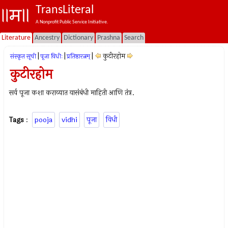
TransLiteral
A Nonprofit Public Service Initiative.
Literature
Ancestry
Dictionary
Prashna
Search
|
|
|
कुटीरहोम
संस्कृत सूची
पूजा विधीः
प्रतिष्ठारत्नम्
कुटीरहोम
सर्व पूजा कशा कराव्यात यासंबंधी माहिती आणि तंत्र.
Tags
:
pooja
vidhi
पूजा
विधी