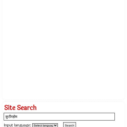
Site Search
Input language: