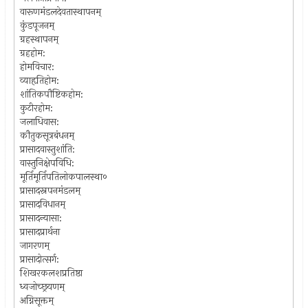
वारूणमंडलदेवतास्थापनम्
कुंडपूजनम्‌
ग्रहस्थापनम्‌
ग्रहहोम:
होमविचार:
व्याहृतिहोम:
शांतिकपौष्टिकहोम:
कुटीरहोम:
जलाधिवास:
कौतुकसूत्रबंधनम्‌
प्रासादवास्तुशांति:
वास्तुनिक्षेपविधि:
मूर्तिमूर्तिपतिलोकपालस्था०
प्रासादस्नपनमंडलम्‌
प्रासादविधानम्‌
प्रासादन्यासा:
प्रासादप्रार्थना
जागरणम्‌
प्रासादोत्सर्ग:
शिखरकलशप्रतिष्ठा
ध्वजोच्छ्रयणम्‌
अग्निसूक्तम्‌