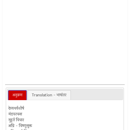
अनुक्रम
Translation - भाषांतर
देव्यथर्वशीर्ष
मंडपरचना
मुहूर्त विचार
अग्नि - विष्णुसूक्त