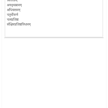
उत्तरतंत्रम्‌
अवभृथस्नानम्‌
अधिवासनम्‌
चतुर्थीकर्म
चलप्रतिष्ठा
संक्षिप्तप्रतिष्ठाविधानम्‌