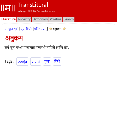
TransLiteral
A Nonprofit Public Service Initiative.
Literature
Ancestry
Dictionary
Prashna
Search
|
|
|
अनुक्रम
संस्कृत सूची
पूजा विधीः
प्रतिष्ठारत्नम्
अनुक्रम
सर्व पूजा कशा कराव्यात यासंबंधी माहिती आणि तंत्र.
Tags
:
pooja
vidhi
पूजा
विधी