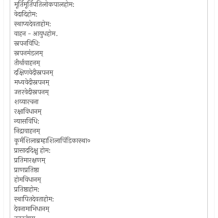
मूर्तिमूर्तिपतिलोकपालहोम:
वेदादिहोम:
स्थाप्यदेवताहोम:
वाहन - आयुधहोम.
स्नपनविधि:
स्नपनमंडलम्‌
तीर्थावाहनम्‌
दक्षिणवेदीस्नपनम्‌
मध्यवेदीस्नपनम्‌
उत्तरवेदीस्नपनम्‌
शय्यारचना
रक्षाविधानम्
न्यासविधि:
निद्रावाहनम्
कूर्मशिलाब्रम्हाशिलापिंडिकास्था०
प्रासाददिक्षु होम:
प्रतिमारक्षणम्
प्राणप्रतिष्ठा
होमविधानम्‌
प्रतिष्ठाहोम:
स्थापितदेवताहोम:
देवनामाभिधानम्‌