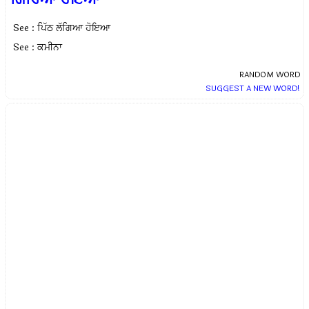
See : ਪਿੱਠ ਲੱਗਿਆ ਹੋਇਆ
See : ਕਮੀਨਾ
RANDOM WORD
SUGGEST A NEW WORD!