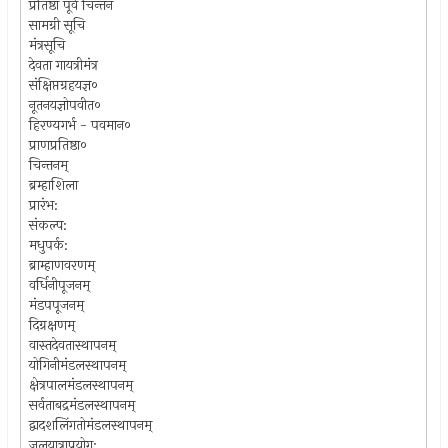
प्रतिष्ठा पूर्व चिन्तन
सामग्री सूचि
मंत्रसूचि
देवता गायत्रीमंत्र
संक्षिप्तग्रहयज्ञ०
नूतनयज्ञोपवीत०
हिरण्यगर्भ - पवमान०
प्राणप्रतिष्ठा०
चिन्तनम्‌
ब्रम्हाशिला
प्रारंभ:
संकल्प:
मधुपर्क:
ब्राम्हाणवरणम्‌
वर्धिनीपूजनम्‌
मंडपपूजनम्‌
दिग्रक्षणम्‌
वास्तदेवतास्थापनम्‌
योगिनीमंडलस्थापनम्‌
क्षेत्रपालमंडलस्थापनम्‌
सर्वताबद्रमंडलस्थापनम्‌
द्वादशलिंगतोमंडलस्थापनम्‌
जलयात्राप्रयोग: