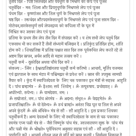
तृतीय दिन - पिष्ट सितचंदन और यवचूर्ण के मिश्रण का केप एवं पूजन
चतुर्थदिन - मन: शिला और प्रियगुचूर्णके मिश्रणसे लेप एवं पूजन
पंचम दिन - कृष्णांजन और तिल चूर्ण के मिश्रणसे लेप एवं पूजा
षष्ठ दिन - रक्तचंदन औरपदमकेसरचूर्ण के मिश्रणसे लेप एवं पूजा सप्तम दिन -
गोरोचन,नागकेसचुर्ण सर्व लेपनद्रव्य को कपिला गौ के घृत में
मिश्रित कर उसका लेप एवं पूजा
प्रतिमा के प्रथम तीन लेप तीन दिन में संपादन करें । व शेष सभी लेप चतुर्थ दिन
एकसाथ भी कर सकतें हैं तीनों संध्यामें बलिदान दें । प्रतिकुंड प्रतिदिन होम, शांति
होम करें । शिवप्रतिष्ठा में प्रतिष्ठ पश्चात सात दिन तक पूर्वकथित लेप करतें रहें तो
अष्टम दिन स्नपन, अर्चन आदि से महान उत्सव करें ।
चतुर्थी कर्म - दूसरेदिन अथवा चौथे दिन करें ।
संकल्प :- लिंग । ईश्वरप्रतिष्ठांगतया चतुर्थी कर्म करिष्ये । आचार्य, मूर्तिप यजमान
एवं द्वारपाल के साथ मंडप में पश्चिमद्वार से प्रवेश करें । स्नान की उपयुक्त सामग्री
तैयार करें । कुंड में स्थापितदेवता के लिए चरु पकाकर इन मंत्रों से सहस्त्र आहुति
दें । पांच ब्रम्हामंत्र - ॐ ईशान: सर्व शिवोम्‌ । ॐ तत्पुरुषाय. प्रचोदयात्‌ । ॐ
अघोरेभ्यो. रूपेभ्य: । ॐ वामदेवाय. नम: ।
ॐ सद्योजातं. नम.। पांच अंगमंत्र - ॐ अदभ्य: संभृत:० ॐ वेदाहमेतं० ॐ
प्रजापतिश्चरति० ॐ यो देवेभ्य० ॐ रुचं ब्राम्हां० अनंतर विप्र घृत या तिल से अपने
अपने कुंडमें ॐ अंबे अंबिके० मंत्र से सौ - सौ आहुति दें । इस प्रकार शिवका
चतुर्थीकर्म है। अन्य देवताओं के लिए भी स्थापितदेवता के नाम से चरु पकाकर
स्वमंत्र एव्म पत्नी मंत्र से - जैसे विष्णुके पांच मंत्र. उत्तरनारायण सूक्त के पांच मंत्र
और पत्नी मंत्र ॐ श्रीश्चते० पूर्वविवरण अनुसार सहस्र एवं सौ - सौ आहुति दें ।
पूर्णाहुति करें । आचार्य शीतल जल से मूर्ति को स्नान करायें । निर्माल्य निकाल दें