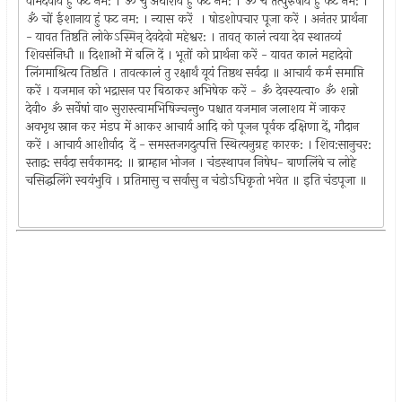
वामदेवाय हुं फट नम: । ॐ चुं अघोराय हुं फट नम: । ॐ चें तत्पुरुषाय हुं फट नम: ।
ॐ चों ईशानाय हुं फट नम: । न्यास करें । षोडशोपचार पूजा करें । अनंतर प्रार्थना
- यावत तिष्ठति लोकेऽस्मिन्‌ देवदेवो महेश्वर: । तावत्‌ कालं त्वया देव स्थातव्यं
शिवसंनिधौ ॥ दिशाओं में बलि दें । भूतों को प्रार्थना करें - यावत कालं महादेवो
लिंगमाश्रित्य तिष्ठति । तावत्कालं तु रक्षार्थं यूयं तिष्ठथ सर्वदा ॥ आचार्य कर्म समाप्ति
करें । यजमान को भद्रासन पर बिठाकर अभिषेक करें - ॐ देवस्यत्वा० ॐ शन्नो
देवी० ॐ सर्वेषां वा० सुरास्त्वामभिषिज्चन्तु० पश्चात यजमान जलाशय में जाकर
अवभृथ स्नान कर मंडप में आकर आचार्य आदि को पूजन पूर्वक दक्षिणा दें, गौदान
करें । आचार्य आशीर्वाद दें - समस्तजगदुत्पत्ति स्थित्यनुग्रह कारक: । शिव:सानुचर:
स्ताद्व: सर्वदा सर्वकामद: ॥ ब्राम्हान भोजन । चंडस्थापन निषेध- बाणलिंबे च लोहे
चसिद्धलिंगे स्वयंभुवि । प्रतिमासु च सर्वासु न चंडोऽधिकृतो भवेत ॥ इति चंडपूजा ॥