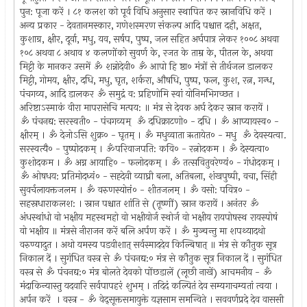
पुन: पूजा करें । ८१ कलश को पूर्व विधि अनुसार स्थापित कर स्नानविधि करें ।
अन्य प्रकार - देवतानमस्कार, गणेशस्मरण संकल्प आदि पश्चात्त दही, अक्षत,
कुशाग्र, क्षीर, दूर्वा, मधु, यव, सर्षप, पुष्प, जल सहित अर्घपात्र लेकर १००८ अथवा
१०८ अथवा ८ अथाव ४ कलणोंको सुवर्ण के, रजत के ताम्र के, पीतल के, अथवा
मिट्टी के मानकर उसमें ॐ शन्नोदेवी० ॐ आपो हि ष्ठा० मंत्रों से तीर्थजल डालकर
मिट्टी, गोमय, क्षीर, दधि, मधु, घृत, शर्करा, औषधि, पुष्प, फल, कुश, रत्न, गन्ध,
पंचगव्य, आदि डालकर ॐ समुद्रं व: प्रहिणोमि स्वां योनिमभिगच्छत ।
अरिष्टाऽस्माकं वीरा मापरासेचि मत्पय: ॥ मंत्र से देवक अर्घ देकर स्नान करायें ।
ॐ पंचनद्य: सरस्वती० - पंचगव्यम्‌ ॐ दधिक्राटणो० - दधि । ॐ आप्यायस्व० -
क्षीरम्‌ । ॐ देजोऽसि शुक्र० - घृतम्‌ । ॐ मधुव्वाता ऋतायेत० - मधु ॐ देवस्यत्वा.
सरस्वत्यै० - पुष्पोदकम्‌ । ॐपरिवाजपति: कवि० - रत्नोदकम । ॐ देस्यत्वा०
कुशोदकम‌ । ॐ अग्न आयाहि० - फलोदकम्‌ । ॐ तत्सवितुवरेण्यं० - गंधोदकम्‌ ।
ॐ ओषधय: प्रतिमोदध्वं० - सह्देवी व्याघ्री बला, अतिबला, शंखपुष्पी, वचा, सिंही
सुवर्चलायक्तजलम । ॐ वरुणस्योत्तं० - शीतजलम् । ॐ वसो: पवित्र० -
सहस्रधाराकलश: । स्नान पश्चात शांति से (तूष्णीं) स्नान करायें । अनंतर ॐ
अंधस्थांधो वो भक्षीय महस्थमहो वो भक्षीयोर्ज स्थोर्ज वो भक्षीय रायपोषस्थ रायस्पोषं
वो भक्षीय ॥ मंत्रसे नीराजन करें बलि अर्पण करें । ॐ मुञ्चन्तु मा शपथ्यादथो
वरुण्यादुत । अथो यमस्य पडवीशात्‌ सर्वस्माददेव किल्बिषात्‌ ॥ मंत्र से कौतुक सूत्र
निकाल दें । सुगंधित वस्त्र से ॐ पंचनद्य:० मंत्र से कौतुक सूत्र निकाल दें । सुगंधित
वस्त्र से ॐ पंचनद्य:० मंत्र बोलते देवको पोंछडालें (लूछी नाखें) आचमनीय - ॐ
मंदाकिन्यास्तु यदवारि सर्वपापहरं शुभम्‌ । तदिदं कल्पितं देव सम्यगाचम्यतां त्वया ।
अर्पन करें । वस्त्र - ॐ वेद्सूक्तसमायुक्ते यज्ञसाम समन्विते । सववर्णप्रदे देव वाससी