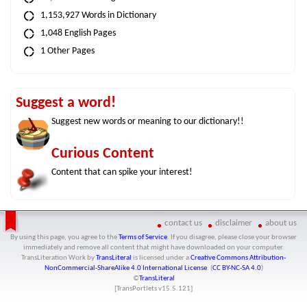
1,153,927 Words in Dictionary
1,048 English Pages
1 Other Pages
Suggest a word!
Suggest new words or meaning to our dictionary!!
Curious Content
Content that can spike your interest!
contact us
disclaimer
about us
By using this page, you agree to the
Terms of Service
. If you disagree, please close your browser
immediately and remove all content that might have downloaded on your computer.
TransLiteration Work
by
TransLiteral
is licensed under a
Creative Commons Attribution-
NonCommercial-ShareAlike 4.0 International License
. (
CC BY-NC-SA 4.0
)
©
TransLiteral
[TransPortlets v
15.5.121
]