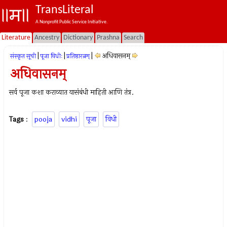
TransLiteral
A Nonprofit Public Service Initiative.
Literature
Ancestry
Dictionary
Prashna
Search
|
|
|
अधिवासनम्‌
संस्कृत सूची
पूजा विधीः
प्रतिष्ठारत्नम्
अधिवासनम्‌
सर्व पूजा कशा कराव्यात यासंबंधी माहिती आणि तंत्र.
Tags
:
pooja
vidhi
पूजा
विधी