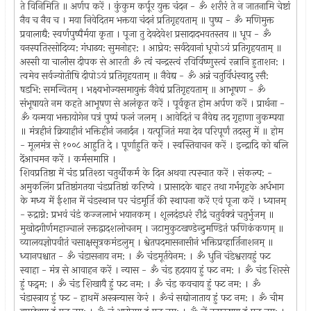
ते विनिमिति ॥ अर्णप करें । कुंकुम कर्पूर युक्त चंदन - ॐ शरीरं ते न जातनामि चेष्टां
नैव च नैव च । मया निवेदितम भक्तया चंदनं प्रतिगृहयताम्‌ ॥ पुष्प - ॐ मणिमुक्त
प्रवालाद्यै: स्वर्णपुष्पैर्मया कृता । पूजा तु देवदेवेश प्रसादादभवतस्तव ॥ धूप - ॐ
वनस्पतिरसोदिव्य: गंधाढय: सुमनोहर: । आघ्रेय: सर्वदेवानां धूपोऽयं प्रतिगृहयताम्‌ ॥
अस्सी या चालीस दीपक से आरती ॐ त्वं चन्द्रस्त्वं रविर्विष्णुस्त्वं रत्नानि हुताशन: ।
त्वमेव सर्वज्योतीषि दीपोऽयं प्रतिगृहयताम्‌ ॥ नैवेद्य - ॐ अन्नं चतुर्विधंस्वादु रसै:
षडभि: समन्वितम्‌ । भक्ष्यभोज्यसमायुक्तं नैवेद्यं प्रतिगृहयताम्‌ ॥ आभूषण - ॐ
संभूषायते नम कहते आभूषण से अलंकृत करें । पूर्वकृत होम अर्पण करें । प्रार्थना -
ॐ यन्मया भक्तायोगेन पत्रं पुष्पं फलं जलम्‌ । आवेदितं च नैवेद्य तद गृहाणा नुकम्पया
॥ मंत्रहीनं क्रियाहीनं भक्तिहीनं जनार्दन । यत्पूजितं मया देव परिपूर्णं तदस्तु में ॥ होम
- मूलमंत्र से १००८ आहुति दे । पूर्णाहुति करें । स्वस्तिवाचन करें । इन्द्रादि को बलि
देंआचमन करें । कर्मसमाप्ति ।
शिवप्रतिष्ठा में चंड प्रतिश्ठा चतुर्थीकर्म के दिन अथवा त्पस्चात करें । संकल्प: -
अमुकलिंग प्रतिष्ठांगतया चंडप्रतिष्ठां करिष्ये । प्रासादके बाहर तथा गर्भगृहके अर्धभाग
के मध्य में ईशान में चंडस्थान पर चंडमूर्ति की स्थापना करें एवं पूजा करें । ध्यानम्‌
- रुद्राग्ने: प्रभवं चंडं कज्जलाभं भयानकम्‌ । शूलदंडधरं रौद्रं चतुर्वक्त्रं चतुर्भुजम्‌ ॥
मुखोदगीर्णमहाज्चालं रक्तद्वादशलोचनम्‌ । जटामुकुटखण्डेन्दुमण्डितं फणिकंकणम्‌ ॥
व्यालयज्ञोपवीतं चसाक्षसूत्रकमंडलुम्‌ । श्वेतपदमासनासीनं भक्तिप्रव्हार्तिनाशनम्‌ ॥
ध्यानपश्चात - ॐ चंडासनाय नम: । ॐ चंडमूर्तयेनम: । ॐ धुनि चंडेश्वरायहुं फट
स्वाहा - मंत्र से आवाहन करें । न्यास - ॐ चंड हृदयाय हुं फट नम: । ॐ चंड शिरसे
हुं फट्नम: । ॐ चंड शिखायै हुं फट नम: । ॐ चंड कवचाय हुं फट नम: । ॐ
चंडास्त्राय हुं फट - हाथमें अस्त्रन्यास केरं । ॐचं सद्योजाताय हुं फट नम: । ॐ चीम