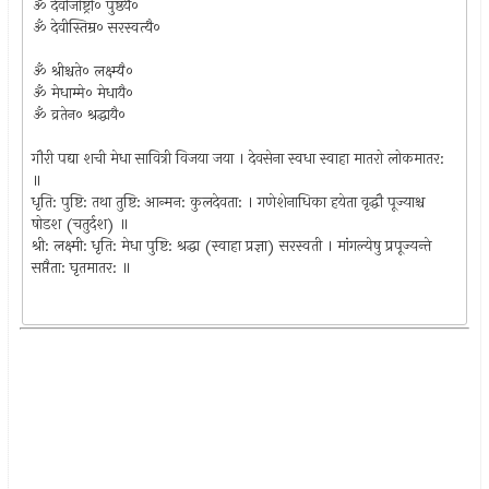
ॐ देवीजोष्ट्री० पुष्ठयै०
ॐ देवीस्तिम्र० सरस्वत्यै०
ॐ श्रीश्चते० लक्ष्म्यै०
ॐ मेधाम्मे० मेधायै०
ॐ व्रतेन० श्रद्धायै०
गौरी पद्या शची मेधा सावित्री विजया जया । देवसेना स्वधा स्वाहा मातरो लोकमातर:
॥
धृति: पुष्टि: तथा तुष्टि: आन्मन: कुलदेवता: । गणेशेनाधिका हयेता वृद्धौ पूज्याश्च
षोडश (चतुर्दश) ॥
श्री: लक्ष्मी: धृति: मेधा पुष्टि: श्रद्धा (स्वाहा प्रज्ञा) सरस्वती । मांगल्येषु प्रपूज्यन्ते
सप्तैता: घृतमातर: ॥