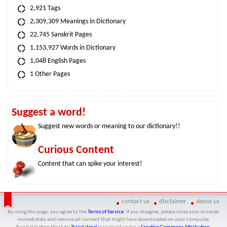
2,921 Tags
2,309,309 Meanings in Dictionary
22,745 Sanskrit Pages
1,153,927 Words in Dictionary
1,048 English Pages
1 Other Pages
Suggest a word!
Suggest new words or meaning to our dictionary!!
Curious Content
Content that can spike your interest!
contact us
disclaimer
about us
By using this page, you agree to the
Terms of Service
. If you disagree, please close your browser
immediately and remove all content that might have downloaded on your computer.