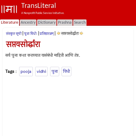
TransLiteral
A Nonprofit Public Service Initiative.
Literature
Ancestry
Dictionary
Prashna
Search
|
|
|
सप्तवसोर्द्धारा
संस्कृत सूची
पूजा विधीः
प्रतिष्ठारत्नम्
सप्तवसोर्द्धारा
सर्व पूजा कशा कराव्यात यासंबंधी माहिती आणि तंत्र.
Tags
:
pooja
vidhi
पूजा
विधी