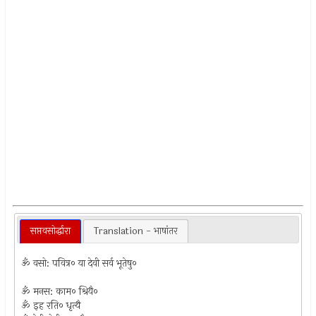
सप्तवसोर्द्धारा
Translation - भाषांतर
ॐ वसो: पवित्र० या देवी सर्व भूतेषु०
ॐ मनस: काम० श्रियै०
ॐ इह रति० धृत्यै