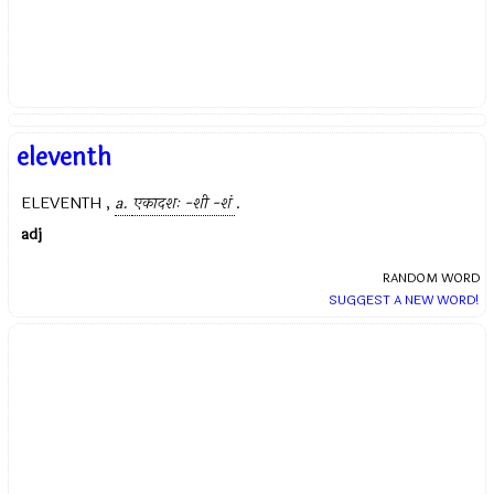
eleventh
ELEVENTH ,
a.
एकादशः -शी -शं
.
adj
RANDOM WORD
SUGGEST A NEW WORD!