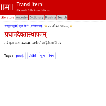
TransLiteral
A Nonprofit Public Service Initiative.
Literature
Ancestry
Dictionary
Prashna
Search
|
|
|
प्रधानदेवतास्थापनम्‌
संस्कृत सूची
पूजा विधीः
प्रतिष्ठारत्नम्
प्रधानदेवतास्थापनम्‌
सर्व पूजा कशा कराव्यात यासंबंधी माहिती आणि तंत्र.
Tags
:
pooja
vidhi
पूजा
विधी