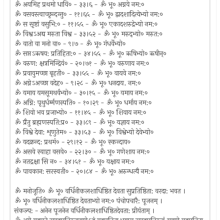
ॐ अयमिह प्रथमो धायि० - ३३।६ - ॐ भू० अग्नये नम:०
ॐ वसवस्त्वाच्छृन्दन्तु० - ११।६५ - ॐ भू० द्वादशादित्येभ्यो नम:०
ॐ स सृष्टां वसुभि:० - ११।५५ - ॐ भू० एकादशरुद्रेभ्यो नम:०
ॐ विश्वऽअद्य मरुता विश्व - ३३।५२ - ॐ भू० मरुद्‌भ्यो० मरुत:०
ॐ वातो वा मनो वा० - ९।७ - ॐ भू० गंधर्वेभ्यो०
ॐ सप्तऽऋषय: प्रतिहिता:० - ३४।५५ - ॐ भू० ऋषिभ्यो० ऋषीन्‌०
ॐ वरुण: क्षत्रमिन्द्रियं० - २०।७१ - ॐ भू० वरुणाय नम:०
ॐ प्रवायुमच्छा बृहती० - ३३।५५ - ॐ भू० वायवे नम:०
ॐ अग्नेऽअच्छा वदेह० - ९।२८ - ॐ भू० धनदाय. नम:०
ॐ यमाय यमसूमथर्वभ्यो० - ३०।१५ - ॐ भू० यमाय नम:०
ॐ अग्नि: पृथुर्धर्म्मणस्पति० - १०।२९ - ॐ भू० धर्माय नम:०
ॐ शिवो भव प्रजाभ्यो० - ११।४५ - ॐ भू० शिवाय नम:०
ॐ प्रैतु ब्रह्मणस्पति:प्र० - ३३।८९ - ॐ भू० यज्ञाय नम:०
ॐ विश्वे देवा: शृणुतेम० - ३३।५३ - ॐ भू० विश्वेभ्यो देवेभ्यो०
ॐ यदक्रन्द: प्रथमं० - २९।१२ - ॐ भू० स्कन्दाय०
ॐ असवे स्वाहा वसवे० - २२।३० - ॐ भू० गणेशाय नम:०
ॐ नतद्रक्षा सि न० - ३४।५१ - ॐ भू० यक्षाय नम:०
ॐ पावकान: सरस्वती० - २०।८४ - ॐ भू० अरुन्धत्यै नम:०
ॐ मनोजूति० ॐ भू० वर्धिनीकलशाधिष्ठित देवता सुप्रतिष्ठिता: वरदा: भवत ।
ॐ भू० वर्धिनीकलशाधिष्ठित देवताभ्यो नम:० पंचोपचारै: पूजनम्‌ ।
संकल्प: - अनेन पूजनेन वर्धिनीकलशाधिष्ठितदेवता: प्रीयंताम्‌ ।