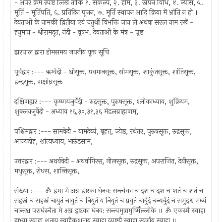
- अपर क्रम स्पष्ट लिखें ताकि १. संकल्प, २. होम, ३. स्नपन विधि, ४. न्यास, ५.
मूर्ति - मूर्तिपति, ६. प्रतिदिन पूजन, ७. मूर्ति स्थापन आदि क्रिया में भ्रांति न हो ।
देवताओं के नामकी द्वितीया एवं चतुर्थी विभक्ति जान लें अथवा सरल नाम रखें -
हनुमान - श्रीरामदूत, नंदी - वृषभ. देवताओं के मंत्र - पृष्ठ
द्वारपाल द्वारा होमसमय जपनीय यूक्त सूचि
पूर्वद्वार :--- ऋग्वेदी - श्रीसूक्त, पवमानसूक्त, सोमसूक्त, शाकुंतसूक्त, शांतिसूक्त,
इन्द्रसूक्त, राक्षोघ्नसूक्त
दक्षिणद्वार :--- कृष्णयजुर्वेदी - रुद्रसूक्त, पुरुषसूक्त, श्लोकाध्याय, शुक्रियम,
शुक्लयजुर्वेदी - अध्याय १६,३०,३१,३६ मंडलब्राह्मणम्‌,
पश्चिमद्वार :--- सामवेदी - वामदेव्यं, बृहत्‌, ज्येष्ठ, रथंतर, पुरुषसूक्त, रुद्रसूक्त,
आज्यदोह, शांत्यध्याय, भारुंडसाम,
उत्तरद्वार :--- अथर्ववेदी - अथर्वांगिरस्‌, नीलसूक्त, रुद्रसूक्त, अपराजित, देवीसूक्त,
मधुसूक्त, रोधस, शान्तिसूक्त,
संख्या :--- ॐ इमा मे अग्न इष्टका धेनव: सन्त्वेका च दश च दश च शतं च शतं च
सहस्नं च सहस्नं चायुतं चायुतं च नियुतं य नियुतं च प्रयुतं चार्बुदं चन्यर्बुदं च समुद्रश्च मध्यं
चान्तश्च परार्धस्चैता मे अग्न इष्टका धेनव: सन्त्वमुत्रामुष्मिँल्लोके ॥ ॐ एकस्मै स्वाहा
द्वाभ्या स्वाहा शताय स्वाहैकशताय स्वाहा व्युष्टयै स्वाहा स्वर्गाय स्वाहा ॥