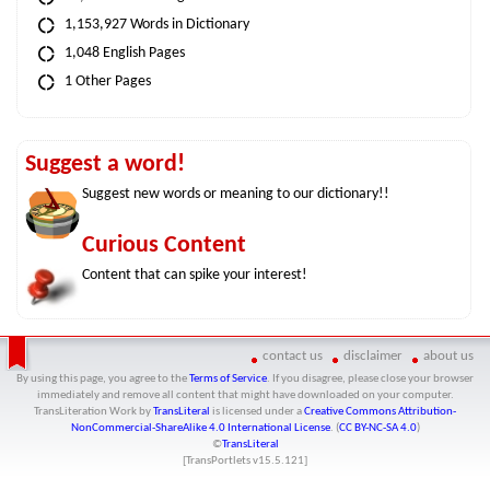
1,153,927 Words in Dictionary
1,048 English Pages
1 Other Pages
Suggest a word!
Suggest new words or meaning to our dictionary!!
Curious Content
Content that can spike your interest!
contact us
disclaimer
about us
By using this page, you agree to the
Terms of Service
. If you disagree, please close your browser
immediately and remove all content that might have downloaded on your computer.
TransLiteration Work
by
TransLiteral
is licensed under a
Creative Commons Attribution-
NonCommercial-ShareAlike 4.0 International License
. (
CC BY-NC-SA 4.0
)
©
TransLiteral
[TransPortlets v
15.5.121
]