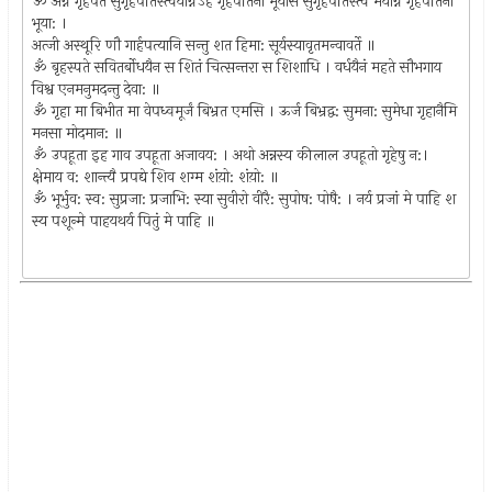
ॐ अग्ने गृहपते सुगृहपतिस्त्वयाग्नेऽहं गृहपतिना भूयास सुगृहपतिस्त्वं मयाग्ने गृहपतिना
भूया: ।
अत्जी अस्थूरि णौ गार्हपत्यानि सन्तु शत हिमा: सूर्यस्यावृतमन्वावर्ते ॥
ॐ बृहस्पते सवितर्बोधयैन स शितं चित्सन्तरा स शिशाधि । वर्धयैनं महते सौभगाय
विश्व एनमनुमदन्तु देवा: ॥
ॐ गृहा मा बिभीत मा वेपध्वमूर्जं बिभ्रत एमसि । ऊर्ज बिभ्रद्व: सुमना: सुमेधा गृहानैमि
मनसा मोदमान: ॥
ॐ उपहूता इह गाव उपहूता अजावय: । अथो अन्नस्य कीलाल उपहूतो गृहेषु न:।
क्षेमाय व: शान्त्यै प्रपद्ये शिव शग्म शंय़ो: शंय़ो: ॥
ॐ भूर्भुव: स्व: सुप्रजा: प्रजाभि: स्या सुवीरो वीरै: सुपोष: पोषै: । नर्य प्रजां मे पाहि श
स्य पशून्मे पाहयथर्य पितुं मे पाहि ॥