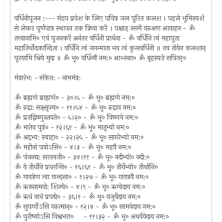
वर्धिनीपूजन :--- मंडप प्रवेश के लिए पवित्र जल पूरित कलश । पहले भूमिस्पर्श
से लेकर पूर्णपात्र स्थापन तक क्रिया करें । पश्चात्‌ उसमें वरुअण आवाहन - ॐ
तत्त्वायामि० एवं पूजनकरें अनंतर वर्धिनी प्रार्थना - ॐ वर्धिनि त्वं महापूता
महातिर्थोदकान्दिता । वर्धिनि त्वं जगन्माता भव त्वं कुलवर्धिनी ॥ तव तोयेन कलशान्‌
पूरयामि श्रिये मुदा ॥ ॐ भू० वर्धिन्यै नम:० आ०स्था० ॐ बृहस्पते सवितर्‌०
मंत्रारंभ: - संकेत: - नाममंत्र:
ॐ ब्रह्मणे ब्राह्मणं० - ३०।५ - ॐ भू० ब्रह्मणे नम:०
ॐ रुद्रा: सक्ष्सृज्य० - ११।५४ - ॐ भू० रुद्राय नम:०
ॐ प्रतद्विष्णुस्तवते० - ५।२० - ॐ भू० विष्णवे नम:०
ॐ मातेव पुत्रं० - १२।६१ - ॐ भू० मातृभ्यो नम:०
ॐ अद्‌भ्य: स्वाहा० - २२।२५ - ॐ भू० सागरेभ्यो नम:०
ॐ महीनां पयोऽसि० - ४।३ - ॐ भू० महयै नम:०
ॐ पंचनद्य: सरस्वती० - ३४।११ - ॐ भू० नदीभ्यो० नदी:०
ॐ ये तीर्थीने प्रचरन्ति० - १६।६१ - ॐ भू० तीर्थेभ्यो० तीर्थानि०
ॐ गायत्रेण त्वा छन्दसा० - १।२७ - ॐ भू० गायत्रयै नम:०
ॐ ऋक्सामयो: शिल्पे० - ४।९ - ॐ भू० ऋग्वेदाय नम:०
ॐ ऋचं वाचं प्रपद्ये० - ३६।१ - ॐ भू० यजुर्वेदाय नम:०
ॐ सुपर्णोऽसि गरुत्मान्‌० - १२।४ - ॐ भू० सामवेदाय नम:०
ॐ पुरीष्योऽसि विश्वभरा० - ११।३२ - ॐ भू० अथर्ववेदाय नम:०