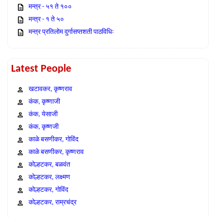
मन्त्र - ५१ ते १००
मन्त्र - १ ते ५०
मन्त्र प्रतिलोम दुर्गासप्तशती पाठविधिः
Latest People
खटावकर, कृष्णराव
कंक, कृष्णाजी
कंक, येसाजी
कंक, कृष्णजी
काळे बसणीकर, गोविंद
काळे बसणीकर, कृष्णराव
कोल्हटकर, बळवंत
कोल्हटकर, लक्ष्मण
कोल्हटकर, गोविंद
कोल्हटकर, राम्रचंद्र