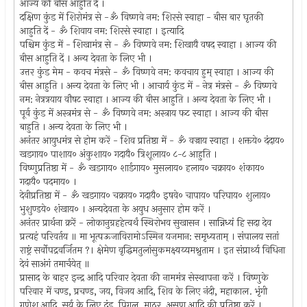
आज्य की बीस आहुति दें ।
दक्षिण कुंड में शिरोमंत्र से -ॐ विष्णवे नम: शिरसे स्वाहा - बीस बार घृतकी
आहुति दें - ॐ शिवाय नम: शिरसे स्वाहा । इत्यादि
पश्चिम कुंड में - शिखामंत्र से - ॐ विष्णवे नम: शिखायै वषद स्वाहा । आज्य की
बीस आहुति दें । अन्य देवता के लिए भी ।
उत्तर कुंड मेम - कवच मंत्रसे - ॐ विष्णवे नम: कवचाय हुम्‌ स्वाहा । आज्य की
बीस आहुति । अन्य देवता के लिए भी । आचार्य कुंड में - नेत्र मंत्रसे - ॐ विष्णवे
नम: नेत्रत्रयाय वौषट स्वाहा । आज्य की बीस आहुति । अन्य देवता के लिए भी ।
पूर्व कुंड में अस्त्रमंत्र से - ॐ विष्णवे नम: अस्त्राय फट स्वाहा । आज्य की बीस
बाहुति । अन्य देवता के लिए भी ।
अनंतर आयुधमंत्र से होम करें - शिव प्रतिष्ठा में - ॐ वज्राय स्वाहा । शक्तये० दंदाय०
खडगाय० पाशाय० अंकुशाय० गदायै० त्रिशूलाय० ८-८ आहुति ।
विष्णुप्रतिष्ठा में - ॐ खडगाय० शार्डगाय० मुसलाय० हलाय० चक्राय० शंकाय०
गदायै० पदमाय० ।
देवीप्रतिष्ठा में - ॐ खडगाय० चक्राय० गदायै० इषवे० चापाय० परिघाय० शुलाय०
भुशुण्डये० शंखाय० । अन्यदेवता के अयुध अनुसार होम करें ।
अनंतर प्रार्थना क्ररें - लोकानुग्रहहेत्वर्थं स्थिरोभव सुखासन । सान्निध्यं हि सदा देव
प्रत्यहं परिवर्तय ॥ मा भूत्पऊजाविरामोऽस्मिन यजमान: समृध्यताम्‌ । संपालय सतां
राष्ट्रं सर्वोपद्रवर्जितम ?। क्षेमेण वृद्धिमतुलांसुकमक्ष्यय्यमश्नुताम । इत संप्रार्थ्य विधिना
देवं साअंगं तमार्चयेत्‌ ॥
प्रासाद के बाहर इन्द्र आदि परिवार देवता की नाममंत्र सेस्थापना करें । विष्णुके
परिवार में चण्ड, प्रचण्ड, जय, विजय आदि, शिव के लिए नंदी, महाकाल. भृंगी
गणेश आदि, सूर्य के लिए दंड, पिगल, माठर, असण आदि की प्रतिष्ठा करें ।