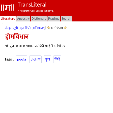
TransLiteral
A Nonprofit Public Service Initiative.
Literature
Ancestry
Dictionary
Prashna
Search
|
|
|
होमविधान
संस्कृत सूची
पूजा विधीः
प्रतिष्ठारत्नम्
होमविधान
सर्व पूजा कशा कराव्यात यासंबंधी माहिती आणि तंत्र.
Tags
:
pooja
vidhiप
पूजा
विधी