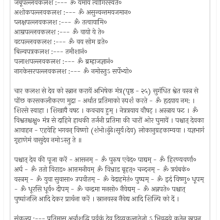
जंबूपल्लवकलश :--- ॐ यमाय त्वांगिरस्वते०
अशोकपल्लवकलश :--- ॐ असुन्वन्तमयजमान०
प्लक्षपल्लवकलश :--- ॐ तत्वायामि०
आम्रपल्लवकलश :--- ॐ वायो ये ते०
वटपल्लवकलश :--- ॐ वय सोम व्रते०
बिल्वपत्रकलश :--- तमीशानं०
पलाशपल्लवकलश :--- ॐ ब्रम्हाजज्ञानं०
नागकेसरपल्लवकलश :--- ॐ नमोस्तुऽ सर्पेभ्यो०
चार कलश से देव को स्न्नान करायें अभिषेक मंत्र(पृष्ठ - २५) सुगंधित श्वेत वस्त्र से
पोंछ करसकलीकरण मुद्रा - अर्थात प्रतिमाको स्पर्श करते - ॐ हृदयाय नम: ।
शिरसे स्वाहा । शिखायै वषट । कवचाय हुम्‌ । नेत्रत्रयाय वौषट्‌ । अस्त्राय फ‍ट । ॐ
विश्वतश्चक्षु० मंत्र से दाहिने हाथकी तर्जनी प्रतिमा की चारों ओर घुमायें । पश्चात्‌ देवका
आवाहन - एहयेहि भगवन्‌ विष्णो (शंभो।ढुंढे।सूर्य।देव) लोकानुग्रहकाम्यया । यज्ञभागं
गृहाणेमं वासुदेव नमोऽस्तु ते ॥
पश्चात्‌ देव की पूजा करें - आसनम्‌ - ॐ पुरुष एवेद० पाद्यम्‌ - ॐ हिरण्यवर्णा०
अर्घ - ॐ ततो विराड० आत्तमनीयम्‌ ॐ विभ्राड बृहत्‌० चन्दनम्‌ - ॐ त्रयंबकं०
वस्त्रम्‌ - ॐ युवा सुवासा० उपवीतम्‌ - ॐ वेदाहमेतं० पुष्पम्‌ - ॐ इदं विष्णु० धूपम्‌
- ॐ धूरसि धूर्व० दीपम्‌ - ॐ चन्द्रमा मनसो० नैवेद्यम्‌ - ॐ अन्नपते० पश्चात्‌
पुष्पांजलि आदि देकर प्रार्थना करें । स्नानवस्त्र नैवेद्य आदि शिल्पि को दें ।
संकल्प :--- प्रतिमासु अर्चाशुद्धि पूर्वकं देव दिव्यकलातेजो ऽ भिवृद्धये कृतेन स्नपन