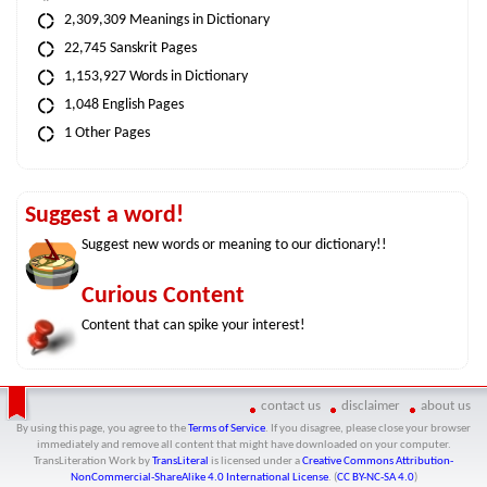
2,309,309 Meanings in Dictionary
22,745 Sanskrit Pages
1,153,927 Words in Dictionary
1,048 English Pages
1 Other Pages
Suggest a word!
Suggest new words or meaning to our dictionary!!
Curious Content
Content that can spike your interest!
contact us
disclaimer
about us
By using this page, you agree to the
Terms of Service
. If you disagree, please close your browser
immediately and remove all content that might have downloaded on your computer.
TransLiteration Work
by
TransLiteral
is licensed under a
Creative Commons Attribution-
NonCommercial-ShareAlike 4.0 International License
. (
CC BY-NC-SA 4.0
)