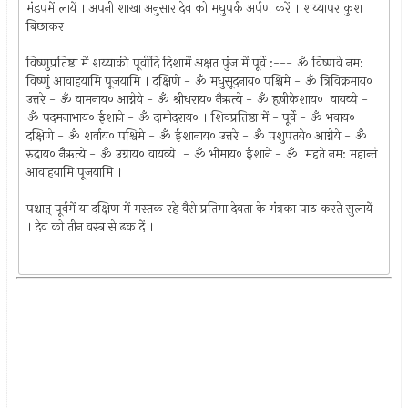
मंडपमें लायें । अपनी शाखा अनुसार देव को मधुपर्क अर्पण करें । शय्यापर कुश
बिछाकर
विष्णुप्रतिष्ठा में शय्याकी पूर्वीदि दिशामें अक्षत पुंज में पूर्वे :--- ॐ विष्णवे नम:
विष्णुं आवाहयामि पूजयामि । दक्षिणे - ॐ मधुसूदनाय० पश्चिमे - ॐ त्रिविक्रमाय०
उत्तरे - ॐ वामनाय० आग्नेये - ॐ श्रीधराय० नैऋत्ये - ॐ हृषीकेशाय० वायव्ये -
ॐ पदमनाभाय० ईशाने - ॐ दामोदराय० । शिवप्रतिष्ठा में - पूर्वे - ॐ भवाय०
दक्षिणे - ॐ शर्वाय० पश्चिमे - ॐ ईशानाय० उत्तरे - ॐ पशुपतये० आग्नेये - ॐ
रुद्राय० नैऋत्ये - ॐ उग्राय० वायव्ये - ॐ भीमाय० ईशाने - ॐ महते नम: महान्तं
आवाहयामि पूजयामि ।
पश्चात्‌ पूर्वमें या दक्षिण में मस्तक रहे वैसे प्रतिमा देवता के मंत्रका पाठ करते सुलायें
। देव को तीन वस्त्र से ढक दें ।