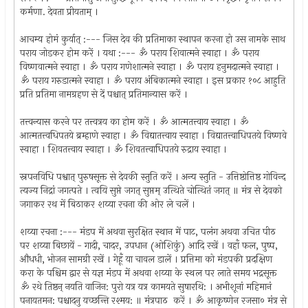
कर्मणा. देवता प्रीयताम्‌ ।
आचम्य होमं कुर्यात्‌ :--- जिस देव की प्रतिमाका स्थापन करना हो उस नामके साथ
पराय जोडकर होम करें । यथा :--- ॐ पराय शिवात्मने स्वाहा । ॐ पराय
विष्णवात्मने स्वाहा । ॐ पराय गणेशात्मने स्वाहा । ॐ पराय हनुमदात्मने स्वाहा ।
ॐ पराय गरुडात्मने स्वाहा । ॐ पराय अंबिकात्मने स्वाहा । इस प्रकार १०८ आहुति
प्रति प्रतिमा नामग्रहण से दें पश्चात्‌ प्रतिमान्यास करें ।
तत्त्वन्यास करने पर तत्त्वत्रय का होम करें । ॐ आत्मतत्त्वाय स्वाहा । ॐ
आत्मतत्त्वधिपतये ब्रम्हाणे स्वाहा । ॐ विद्यातत्त्वाय स्वाहा । विद्यातत्त्वाधिपतये विष्णवे
स्वाहा । शिवतत्त्वाय स्वाहा । ॐ शिवतत्त्वाधिपतये रुद्राय स्वाहा ।
स्नपनविधि पश्वात्‌ पुरुषसूक्त से देवकी स्तुति करें । अन्य स्तुति - उत्तिष्ठोत्तिष्ठ गोविन्द
त्यज्य निद्रां जगत्पते । त्वयि सुप्ते जगत्‌ सुप्तम्‌ उत्थिते चोत्थितं जगत् ॥ मंत्र से देवको
जगाकर रथ में बिठाकर शय्या रचना की ओर ले चलें ।
शय्या रचना :--- मंडप में अथवा सुरक्षित स्थान में पाट, पलंग अथवा उचित पीठ
पर शय्या बिछायें - गादी, चादर, उपधान (ओशिकुं) आदि रखें । वहाँ फल, पुष्प,
औधधी, भोजन सामग्री रखें । गेहूँ या चावल डालें । प्रत्तिमा को मंडपकी प्रदक्षिण
करा के पश्चिम द्वार से यज्ञ मंडप में अथवा शय्या के स्थल पर लाते समय भद्रसूक्त
ॐ रथे तिष्ठन्‌ नयति वाजिन: पुरो यत्र यत्र कामयते सुषारथि: । अभीशूनां महिमानं
पनायतमन: पश्चादनु यच्छन्ति रश्मय: ॥ मंत्रपाठ करें । ॐ आकृष्णेन रजसा० मंत्र से