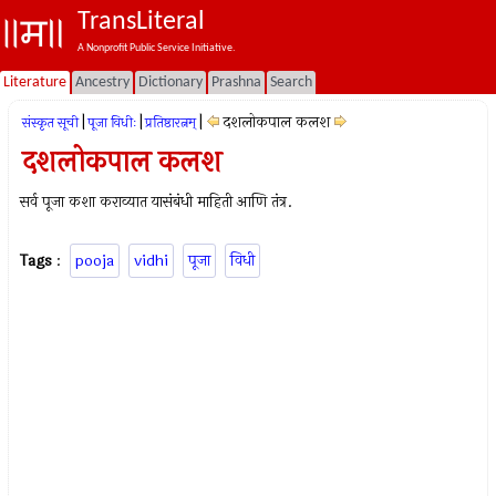
TransLiteral
A Nonprofit Public Service Initiative.
Literature
Ancestry
Dictionary
Prashna
Search
|
|
|
दशलोकपाल कलश
संस्कृत सूची
पूजा विधीः
प्रतिष्ठारत्नम्
दशलोकपाल कलश
सर्व पूजा कशा कराव्यात यासंबंधी माहिती आणि तंत्र.
Tags
:
pooja
vidhi
पूजा
विधी