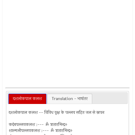
दशलोकपाल कलश
Translation - भाषांतर
दशलोकपाल कलश -- विविध वृक्ष के पल्लव सहित जल से स्नपन
कदंबपल्लवकलश :--- ॐ त्रातारमिन्द्र०
शाल्मलीपल्लवकलश :--- ॐ त्रातारमिन्द्र०