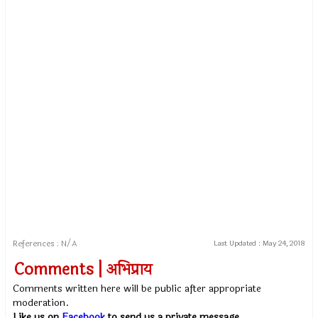
References : N/A
Last Updated :
May 24, 2018
Comments | अभिप्राय
Comments written here will be public after appropriate
moderation.
Like us on
Facebook
to send us a private message.