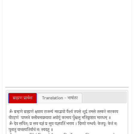
ब्राह्मण प्रार्थना
Translation - भाषांतर
ॐ ब्रम्हणे ब्राह्मणं क्षत्राय राजन्यं मरुद्भयो वैश्यं तपसे शूद्रं तमसे तस्करं नारकाय
वीरहणं पाप्मने क्लीबमाक्रयाया अयोगूं कामाय पुँश्चलू मतिक्रुष्टाय मागधम्‌ ॥
ॐ देव सवित; प्र सव वज्ञं प्र सुव यज्ञपतिं भगाय । दिव्यो गन्धर्व: केतपू: केतं न:
पुनातु वाचस्पतिर्वाचं न: स्वदतु ॥