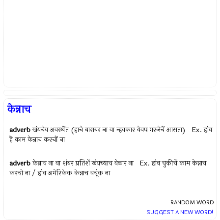
केन्नाच
adverb
खंयचेय अवस्थेंत (हाचे बाराबर ना वा न्हयकार येवप गरजेचें आसता) Ex.
हांव
हें काम केन्नाच करचों ना
adverb
केन्नाच ना वा शंबर प्रतिशें खंयच्याच वेळार ना Ex.
हांव चुकीचें काम केन्नाच
करचो ना / हांव अमेरिकेक केन्नाच वचूंक ना
RANDOM WORD
SUGGEST A NEW WORD!