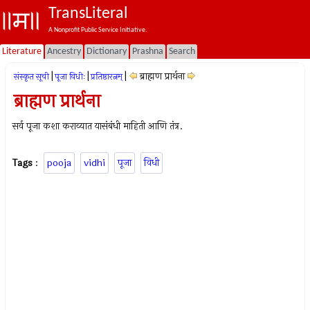
TransLiteral
A Nonprofit Public Service Initiative.
Literature
Ancestry
Dictionary
Prashna
Search
|
|
|
ब्राह्मण प्रार्थना
संस्कृत सूची
पूजा विधीः
प्रतिष्ठारत्नम्
ब्राह्मण प्रार्थना
सर्व पूजा कशा कराव्यात यासंबंधी माहिती आणि तंत्र.
Tags
:
pooja
vidhi
पूजा
विधी