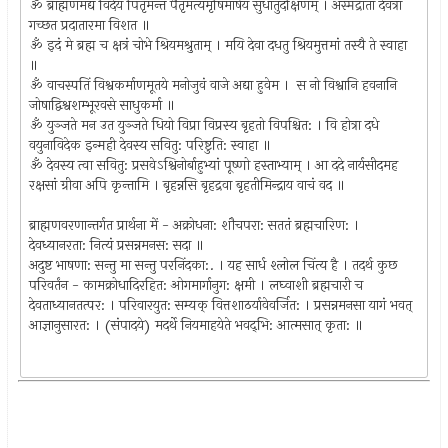
ॐ ब्राह्मणमद्य विदेयं पितृमन्तं पैतृमत्यमृषिमार्षेय सुधातुदक्षिणम्‌ । अस्मद्राता देवत्रा
गच्छत प्रदातारमा विशत ॥
ॐ इदं मे ब्रह्म च क्षत्रं चोभे श्रियमश्रुताम्‌ । मयि देवा दधतु श्रियमुत्तमां तस्यै ते स्वाहा
॥
ॐ वाचस्पतिं विश्वकर्माणमूतये मनोजुवं वाजे अद्या हुवेम । स नो विश्वानि हवनानि
जोषाद्विश्वशम्भूरवसे साधुकर्मा ॥
ॐ युञ्जते मन उत युञ्जते धियो विप्रा विप्रस्य बृहतो विपश्चित: । वि होत्रा दधे
वयुनाविदेक इन्मही देवस्य सवितु: परिष्टुति: स्वाहा ॥
ॐ देवस्य त्वा सवितु: प्रसवेऽश्विनोर्बाहुभ्यां पूष्णो हस्ताभ्याम्‌ । आ ददे नार्यसीदमह
रक्षसां ग्रीवा अपि कृन्तामि । बृहन्नसि बृहद्रवा बृहतीमिन्द्राय वाचं वद ॥
ब्राह्मणवरणान्तर्गत प्रार्थना में - अक्रोधना: शौचपरा: सततं ब्रह्मचारिण: ।
देवध्यानरता: नित्यं प्रसन्नमनस: सदा ॥
अदुष्ट भाषणा: सन्तु मा सन्तु परनिंदका:. । यह सार्ध श्लोल चिंत्य है । तदर्थ कुछ
परिवर्तंन - कामक्रोधादिरहित: ओगमार्गानुग: क्षमी । लघ्वाशी ब्रह्मचारी च
देवताध्यानतत्पर: । परिवारयुत: सम्यक्‌ वित्तशाठर्यावेवर्जित: । प्रसन्नमनसा यागं भवत्‌
आज्ञानुसारत: । (संपादये) मदर्थे नियमाहयेते भवद्‌भि: आत्मसात्‌ कृता: ॥