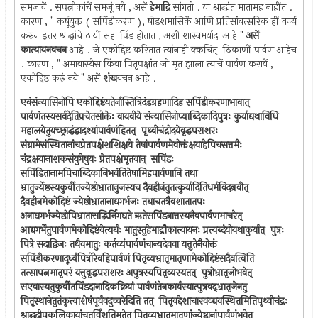
समजावें . सपत्नीकांचें समजूं नये , असें
हेमाद्रि
सांगतो . या श्राद्धांत मातामह नाहींत .
कारण , " कर्षूयुक्त ( सपिंडीकरण ), षोडशमासिकें आणि प्रतिसांवत्सरिक हीं वर्ज्य
करुन इतर श्राद्धांचे ठायीं सहा पिंड होतात , अशी शास्त्रमर्यादा आहे "
असें
कात्यायनवचन
आहे . जे एकोद्दिष्ट करितात त्यांनाही क्कचित् ‍ ठिकाणीं पार्वण आहेच
. कारण , " अमावास्येस किंवा पितृपक्षांत जो मृत झाला त्याचें पार्वण करावें ,
एकोद्दिष्ट करुं नये " असें
शंख
वचन आहे .
एवंसंन्यासिनोपि एकोद्दिष्टंयतेर्नास्तित्रिदंडग्रहणादिह सपिंडीकरणाभावात् ‍
पार्वणंतस्यसर्वदेतिप्रचेतसोक्तेः वायवीये संन्यासिनोप्याब्दिकादिपुत्रः कुर्याद्यथाविधि
महालयेतुयच्छ्राद्धंद्वादश्यांपार्वणंहितत् ‍ पृथ्वीचंद्रोदयेवृद्धपराशरः
संग्रामेसंस्थितानांचप्रेतपक्षेशशिक्षये तेषांपार्वणमेवोक्तंक्षयाहेपिचसत्तमैः
चंद्रक्षयानाशकसंयुगेषुयः प्रेतपक्षेमृतवान् ‍ सपिंडः
सपिंडितानामपिचाब्दिकानिभवंतितेषामिहपार्वणानि तथा
भ्रातुर्ज्येष्ठस्यकुर्वीतज्येष्ठोभ्रातानुजस्यच दैवहीनंतुतत्कुर्यादितिधर्मविदब्रवीत् ‍
दैवहीनमेकोद्दिष्टं ज्येष्ठोभ्रातानाद्यगर्भजः तथाचतत्रैवशातातपः
अनाद्यगर्भज्येष्ठोपिभ्रातासद्भिर्निगद्यते ऋतेसपिंडनात्तस्यनैवपार्वणमाचरेत् ‍
आद्यगर्भेतुपार्वणमेकोद्दिष्टंवेत्यर्थः मातुस्तुहेमाद्रौकात्यायनः प्रत्यब्दंयोयथाकुर्यात् ‍ पुत्रः
पित्रे सदाद्विजः तथैवमातुः कर्तव्यंपार्वणंचान्यदेववा यत्तुतेनैवोक्तं
सपिंडीकरणादूर्ध्वंपित्रोरेवहिपार्वणं पितृव्यभ्रातृमातृणामेकोद्दिष्टंसदैवत्विति
तत्सापत्नमातृपरं यत्तुवृद्धपराशरः अपुत्रस्यपितृव्यस्यतत् ‍ पुत्रोभ्रातृजोभवेत् ‍
सएवास्यतुकुर्वीतपिंडदानादिकक्रियां पार्वणंतेनकार्यंस्यात्पुत्रवद्भ्रातृजेनतु
पितृस्थानेतुतंकृत्वाशेषंपूर्ववदुच्चरेदिति तत् ‍ पितृवद्देशाचारवव्द्यवस्थितमितिपृथ्वीचंद्रः
श्राद्धदीपकलिकायांचतुर्विंशतिमतेतु पितृव्यभ्रातृमातृणांज्येष्ठानांपार्वणंभवेत् ‍