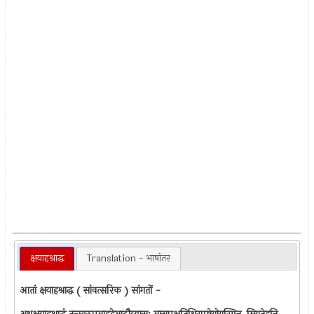
क्षयाहश्राद्ध
Translation - भाषांतर
आतां क्षयाहश्राद्ध ( सांवत्सरिक ) सांगतों -