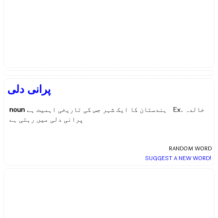
پرانی دلی
noun
ہندستان کا ایک شہر جس کی تاریخی اہمیت ہے Ex.
خالدہ
پرانی دلی میں رہتی ہے
RANDOM WORD
SUGGEST A NEW WORD!