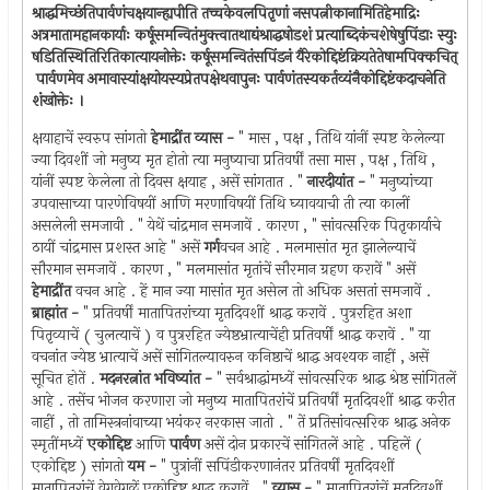
श्राद्धमिच्छंतिपार्वणंचक्षयान्ह्यपीति तच्चकेवलपितृणां नसपत्नीकानामितिहेमाद्रिः
अत्रमातामहानकार्याः कर्षूसमन्वितंमुक्त्वातथाद्यंश्राद्धषोडशं प्रत्याब्दिकंचशेषेषुपिंडाः स्युः
षडितिस्थितिरितिकात्यायनोक्तेः कर्षूसमन्वितंसपिंडनं यैरेकोद्दिष्टंक्रियतेतेषामपिक्कचित्
‍ पार्वणमेव अमावास्यांक्षयोयस्यप्रेतपक्षेथवापुनः पार्वणंतस्यकर्तव्यंनैकोद्दिष्टंकदाचनेति
शंखोक्तेः ।
क्षयाहाचें स्वरुप सांगतो
हेमाद्रींत व्यास -
" मास , पक्ष , तिथि यांनीं स्पष्ट केलेल्या
ज्या दिवशीं जो मनुष्य मृत होतो त्या मनुष्याचा प्रतिवर्षीं तसा मास , पक्ष , तिथि ,
यांनीं स्पष्ट केलेला तो दिवस क्षयाह , असें सांगतात . "
नारदीयांत -
" मनुष्यांच्या
उपवासाच्या पारणेविषयीं आणि मरणाविषयीं तिथि घ्यावयाची ती त्या कालीं
असलेली समजावी . " येथें चांद्रमान समजावें . कारण , " सांवत्सरिक पितृकार्याचे
ठायीं चांद्रमास प्रशस्त आहे " असें
गर्ग
वचन आहे . मलमासांत मृत झालेल्याचें
सौरमान समजावें . कारण , " मलमासांत मृतांचें सौरमान ग्रहण करावें " असें
हेमाद्रींत
वचन आहे . हें मान ज्या मासांत मृत असेल तो अधिक असतां समजावें .
ब्राह्मांत -
" प्रतिवर्षीं मातापितरांच्या मृतदिवशीं श्राद्ध करावें . पुत्ररहित अशा
पितृव्याचें ( चुलत्याचें ) व पुत्ररहित ज्येष्ठभ्रात्याचेंही प्रतिवर्षीं श्राद्ध करावें . " या
वचनांत ज्येष्ठ भ्रात्याचें असें सांगितल्यावरुन कनिष्ठाचें श्राद्ध अवश्यक नाहीं , असें
सूचित होतें .
मदनरत्नांत भविष्यांत -
" सर्वश्राद्धांमध्यें सांवत्सरिक श्राद्ध श्रेष्ठ सांगितलें
आहे . तसेंच भोजन करणारा जो मनुष्य मातापितरांचें प्रतिवर्षीं मृतदिवशीं श्राद्ध करीत
नाहीं , तो तामिस्त्रनांवाच्या भयंकर नरकास जातो . " तें प्रतिसांवत्सरिक श्राद्ध अनेक
स्मृतींमध्यें
एकोद्दिष्ट
आणि
पार्वण
असें दोन प्रकारचें सांगितलें आहे . पहिलें (
एकोद्दिष्ट ) सांगतो
यम -
" पुत्रांनीं सपिंडीकरणानंतर प्रतिवर्षीं मृतदिवशीं
मातापितरांचें वेगवेगळें एकोद्दिष्ट श्राद्ध करावें . "
व्यास -
" मातापितरांचें मृतदिवशीं