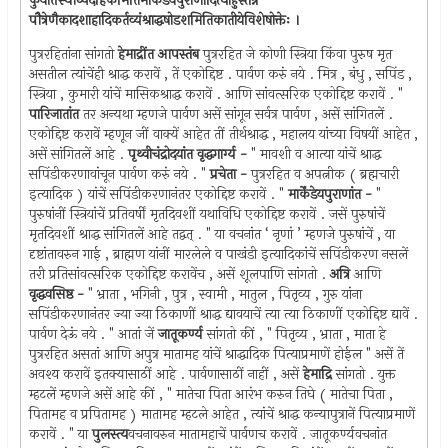
कुर्यात्तस्यौर्ध्वदेहिकमितिमार्कंडेयपुराणादित्याहुस्तन्न
पौत्रेणैकादशाहादिकर्तव्यंश्राद्धषोडशमितिकातीयेविशेषोक्तेः ।
पुत्ररहितांना सांगतो
हेमाद्रींत आपस्तंब
पुत्ररहित जे कोणी स्त्रिया किंवा पुरुष मृत
असतील त्यांचेंही श्राद्ध करावें , तें एकोद्दिष्ट . पार्वण करुं नये . मित्र , बंधु , सपिंड ,
स्त्रिया , कुमारी यांचें मासिकश्राद्ध करावें . आणि सांवत्सरिक एकोद्दिष्ट करावें . "
पारिजातांत
तर अन्यथा म्हणजे पार्वण असें सांगून सर्वत्र पार्वण , असें सांगितलें .
एकोद्दिष्ट करावें म्हणून जीं वाक्यें आहेत तीं तीर्थश्राद्ध , महालय यांच्या विषयीं आहेत ,
असें सांगितलें आहे .
पृथ्वीचंद्रोदयांत वृद्धगार्ग्य -
" मावशी व आत्या यांचें श्राद्ध
सपिंडीकरणावांचून पार्वण करुं नये . "
प्रचेता -
पुत्ररहित व अपत्नीक ( ब्रह्मचारी
इत्यादिक ) यांचें सपिंडीकरणानंतर एकोद्दिष्ट करावें . "
मार्केंडेयपुराणांत -
"
पुरुषांनीं स्त्रियांचें प्रतिवर्षीं मृतदिवशीं यथाविधि एकोद्दिष्ट करावें . जसें पुरुषांचें
मृतदिवशीं श्राद्ध सांगितलें आहे तद्वत् ‍. " या वचनांत ‘ नृणां ’ म्हणजे पुरुषांचें , या
दृष्टांतावरुन गाई , ब्राह्मण यांनीं मारलेले व पाखंडी इत्यादिकांचें सपिंडीकरण नसलें
तरी प्रतिसांवत्सरिक एकोद्दिष्ट करावेंच , असें शूलपाणि सांगतो .
अत्रि
आणि
वृद्धवसिष्ठ -
" भ्राता , भगिनी , पुत्र , स्वामी , मातुल , पितृव्य , गुरु यांना
सपिंडीकरणानंतर ज्या ज्या ठिकाणीं श्राद्ध द्यावयाचें त्या त्या ठिकाणीं एकोद्दिष्ट द्यावें .
पार्वण देऊं नये . " आतां जें
जातूकर्ण्य
सांगतो कीं , " पितृव्य , भ्राता , माता हे
पुत्ररहित असतां आणि अपुत्र मातामह यांचें श्राद्धादिक पित्याप्रमाणें होईल " असें तें
अवश्य करावें इतक्यासाठीं आहे . पार्वणासाठीं नाहीं , असें
हेमाद्रि
सांगतो . युक्त
म्हटलें म्हणजे असें आहे कीं , " मातेचा पिता आरंभ करुन तिघे ( मातेचा पिता ,
पितामह व प्रपितामह ) मातामह म्हटले आहेत , त्यांचें श्राद्ध कन्यापुत्रानें पित्याप्रमाणें
करावें . " या
पुलस्त्य
वचनावरुन मातामहाचें पार्वणच करावें . जातूकर्ण्यवचनांत