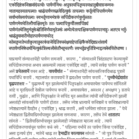
एकोद्दिष्टंकनिष्ठानांदंपत्योः पार्वणंमिथः अपुत्रस्यपितृव्यस्यभ्रातुश्चैवाग्रजन्मनः
मातामहस्यतत्पत्न्याः श्राद्धंपार्वणवद्भवेदित्युक्तं तत्पत्न्याः कर्तृत्वेपिपार्वणमेव
सर्वाभावेस्वयंपत्न्यः स्वभर्तृणाममंत्रकं सपिंडीकरणंकुर्युस्ततः
पार्वणमेवचेतिलौगाक्षिस्मृतेः ततः पत्न्यापिकुर्वीतसापिंड्यं
पार्वणंतथेतिसुमंतूक्तेश्चेतिनिर्णयामृतेउक्तं अन्येत्वेतत्पाक्षिकपार्वणपरमाहुः अतएव भर्तुः
श्राद्धंतुयानारीमोहात्पार्वणमाचरेत् ‍
नतेनतृप्यतेभर्ताकृत्वातुनरकंव्रजेदितिवचनंक्षयाहेपाक्षिकैकोद्दिष्टप्रशंसार्थं
नपार्वणनिषेधार्थमित्युक्तंत्रिस्थलीसेतौभट्टचरणैः स्वभर्तृप्रभृतित्रिभ्यइत्यनेनविरोधाच्च ।
याप्रमाणें संन्याशाचेंही पार्वण समजावें . कारण , " संन्याशानें त्रिदंडग्रहण केल्यामुळें
सपिंडीकरणाचा अभाव असल्यानें त्याला एकोद्दिष्ट नाहीं , त्याचें सर्वदा पार्वण करावें "
असें
प्रचेतसाचें
वचन आहे .
वायवीयांत -
" संन्याशाचेंही सांवत्सरिकादिश्राद्ध पुत्रानें
यथाविधि करावें . महालयांत करावयाचें तें द्वादशीस पार्वण करावें . "
पृथ्वीचंद्रोदयांत
वृद्धपराशर -
" युद्धामध्यें मृत झालेल्यांचें पितृपक्षांत अमावास्येस पार्वणच सांगितलें
आहे व मृतदिवशीं देखील पार्वणच करावें . अमावास्येस , अनशन ( अभक्षण ) व्रताचे
ठायीं , युद्धांत , आणि पितृपक्षांत जे सपिंड मृत असतील त्यांचीं सपिंडीकरणें झालीं
असतांही सांवत्सरिकें पार्वणें होतात . तसेंच ज्येष्ठ भ्रात्याचें कनिष्ठानें व कनिष्ठभ्रात्याचें
ज्येष्ठभ्रात्यानें दैवहीन ( एकोद्दिष्ट ) श्राद्ध करावें , असें धर्मवेत्ता सांगता झाला . " येथें
ज्येष्ठभ्राता द्वितीयादिगर्भापासून झालेला समजावा . कारण , तसेंच तेथें
शातातप
सांगतो - " द्वितीयादिगर्भापासून झालेलाही ज्येष्ठभ्राता म्हटला आहे . त्याचें
सपिंडीकरणावांचून पार्वण करुं नये . " पहिल्या गर्भाचें तर पार्वण किंवा एकोद्दिष्ट ,
असा इत्यर्थ होय . मातेचें श्राद्ध तर
हेमाद्रींत कात्यायन
सांगतो - " जो पुत्र पित्याचें