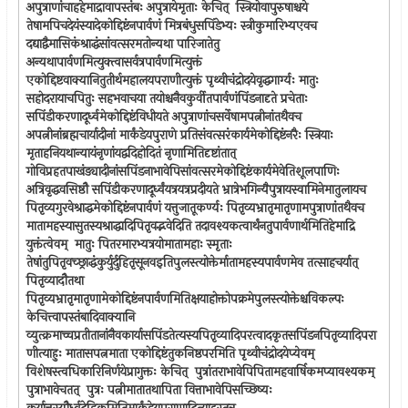
अपुत्राणांचाहहेमाद्रावापस्तंबः अपुत्रायेमृताः केचित् ‍ स्त्रियोवापुरुषाश्चये
तेषामपिचदेयंस्यादेकोद्दिष्टंनपार्वणं मित्रबंधुसपिंडेभ्यः स्त्रीकुमारिभ्यएवच
दद्याद्वैमासिकंश्राद्धंसांवत्सरमतोन्यथा पारिजातेतु
अन्यथापार्वणमित्युक्त्वासर्वत्रपार्वणमित्युक्तं
एकोद्दिष्टवाक्यानितुतीर्थमहालयपराणीत्युक्तं पृथ्वीचंद्रोदयेवृद्धगार्ग्यः मातुः
सहोदरायाचपितुः सहभवाचया तयोश्चनैवकुर्वीतपार्वणंपिंडनादृते प्रचेताः
सपिंडीकरणादूर्ध्वमेकोद्दिष्टंविधीयते अपुत्राणांचसर्वेषामपत्नीनांतथैवच
अपत्नीनांब्रह्मचार्यादीनां मार्कंडेयपुराणे प्रतिसंवत्सरंकार्यमेकोद्दिष्टंनरैः स्त्रियाः
मृताहनियथान्यायंनृणांयद्वदिहोदितं नृणामितिदृष्टांतात् ‍
गोविप्रहतपाखंड्यादीनांसपिंडनाभावेपिसांवत्सरमेकोद्दिष्टंकार्यमेवेतिशूलपाणिः
अत्रिवृद्धवसिष्ठौ सपिंडीकरणादूर्ध्वंयत्रयत्रप्रदीयते भ्रात्रेभगिन्यैपुत्रायस्वामिनेमातुलायच
पितृव्यगुरवेश्राद्धमेकोद्दिष्टंनपार्वणं यत्तुजातूकर्ण्यः पितृव्यभ्रातृमातृणामपुत्राणांतथैवच
मातामहस्यासुतस्यश्राद्धादिपितृवद्भवेदिति तदावश्यकत्वार्थंनतुपार्वणार्थमितिहेमाद्रि
युक्तंत्वेवम् ‍ मातुः पितरमारभ्यत्रयोमातामहाः स्मृताः
तेषांतुपितृवच्छ्राद्धंकुर्युर्दुहितृसूनवइतिपुलस्त्योक्तेर्मातामहस्यपार्वणमेव तत्साहचर्यात् ‍
पितृव्यादौतथा
पितृव्यभ्रातृमातृणामेकोद्दिष्टंनपार्वणमितिक्षयाहोक्तोपक्रमेपुलस्त्योक्तेश्चविकल्पः
केचित्त्वापस्तंबादिवाक्यानि
व्युत्क्रमाच्चप्रतीतानांनैवकार्यासपिंडतेत्यस्यपितृव्यादिपरत्वादकृतसपिंडनपितृव्यादिपरा
णीत्याहुः मातासपत्नमाता एकोद्दिष्टंतुकनिष्ठपरमिति पृथ्वीचंद्रोदयेप्येवम् ‍
विशेषस्त्वधिकारिनिर्णयेप्रागुक्तः केचित् ‍ पुत्रांतराभावेपिपितामहवार्षिकमप्यावश्यकम् ‍
पुत्राभावेचतत् ‍ पुत्रः पत्नीमातातथापिता वित्ताभावेपिसच्छिष्यः