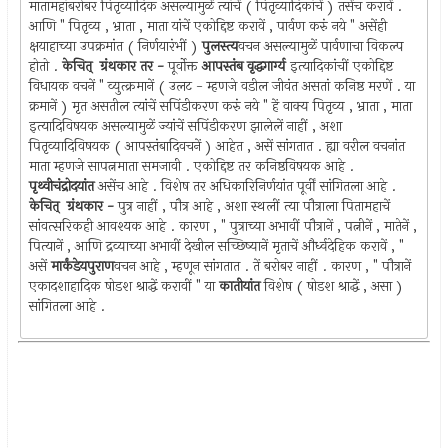
मातामहांबरोबर पितृव्यादिक असल्यामुळें त्यांचें ( पितृव्यादिकांचें ) तसेंच करावें .
आणि " पितृव्य , भ्राता , माता यांचें एकोद्दिष्ट करावें , पार्वण करुं नये " असेंही
क्षयाहाच्या उपक्रमांत ( निर्णयारंभीं )
पुलस्त्य
वचन असल्यामुळें पार्वणाचा विकल्प
होतो .
केचित् ‍ ग्रंथकार तर -
पूर्वोक्त
आपस्तंब वृद्धगार्ग्य
इत्यादिकांचीं एकोद्दिष्ट
विधायक वचनें " व्युत्क्रमानें ( उलट - म्हणजे वडील जीवंत असतां कनिष्ठ मरणें . या
क्रमानें ) मृत असतील त्यांचें सपिंडीकरण करुं नये " हें वाक्य पितृव्य , भ्राता , माता
इत्यादिविषयक असल्यामुळें ज्यांचें सपिंडीकरण झालेलें नाहीं , अशा
पितृव्यादिविषयक ( आपस्तंबादिवचनें ) आहेत , असें सांगतात . ह्या वरील वचनांत
माता म्हणजे सापत्नमाता समजावी . एकोद्दिष्ट तर कनिष्ठविषयक आहे .
पृथ्वीचंद्रोदयांत
असेंच आहे . विशेष तर अधिकारिनिर्णयांत पूर्वीं सांगितला आहे .
केचित् ‍ ग्रंथकार -
पुत्र नाहीं , पौत्र आहे , अशा स्थलीं त्या पौत्राला पितामहाचें
सांवत्सरिकही आवश्यक आहे . कारण , " पुत्राच्या अभावीं पौत्रानें , पत्नीनें , मातेनें ,
पित्यानें , आणि द्रव्याच्या अभावीं देखील सच्छिष्यानें मृताचें और्ध्वदेहिक करावें , "
असें
मार्कंडेयपुराण
वचन आहे , म्हणून सांगतात . तें बरोबर नाहीं . कारण , " पौत्रानें
एकादशाहादिक षोडश श्राद्धें करावीं " या
कातीयांत
विशेष ( षोडश श्राद्धें , असा )
सांगितला आहे .