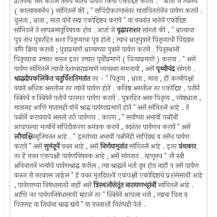
प्रतिवर्षीं जसें करील तसेंच मातेचें पार्वण किंवा एकोद्दिष्ट करावें . " आतां जें त्यानेंच
( कात्यायनानेंच ) सांगितलें कीं , " सपिंडीकरणानंतर मातापितरांचेंच पार्वण करावें .
चुलता , भ्राता , माता यांचें सदा एकोद्दिष्टच करावें " या वचनांत मातेचें एकोद्दिष्ट
सांगितलें तें सापत्नमातृविषयक होय . आतां जें
वृद्धपराशर
सांगतो कीं , " भ्रात्याचा
पुत्र तोच पुत्ररहित अशा पितृव्याचा पुत्र होतो ; त्याच भ्रातृपुत्रानें पितृव्याची पिंडदान
वगैरे क्रिया करावी ; पुत्राप्रमाणें भ्रात्याच्या पुत्रानें पार्वण करावें . पितृस्थानीं
पितृव्याचा उच्चार करुन इतर उच्चार पूर्वींप्रमाणें ( पित्याप्रमाणें ) करावा . " असें
पार्वण सांगितलें त्याची देशाचाराप्रमाणें व्यवस्था समजावी , असें
पृथ्वीचंद्र
सांगतो .
श्राद्धदीपकलिकेंत चतुर्विंशतिमतांत
तर - " पितृव्य , भ्राता , माता , हीं कर्त्यापेक्षां
वयानें अधिक असतील तर त्यांचें पार्वण होतें . कनिष्ठ असतील तर एकोद्दिष्ट . पतीनें
स्त्रियेचें व स्त्रियेनें पतीचें परस्पर पार्वण करावें . पुत्ररहित असा पितृव्य , ज्येष्ठभ्राता ,
मातामह आणि मातामही यांचें श्राद्ध पार्वणाप्रमाणें होतें " असें सांगितलें आहे . तें
पत्नीनें करावयाचें असलें तरी पार्वणच . कारण , " सर्वांच्या अभावीं पत्नींनीं
आपापल्या भर्त्याचें सपिंडीकरण अमंत्रक करावें , तदनंतर पार्वणच करावें " असें
लौगाक्षि
स्मृतिवचन आहे . " इतरांच्या अभावीं पत्नीनेंही सापिंड्य व तसेंच पार्वण
करावें " असें
सुमंतूचें
वचन आहे , असें
निर्णयामृतांत
सांगितलें आहे . इतर
ग्रंथकार
तर हें वचन एकपक्षीं पार्वणविषयक आहे , असें सांगतात . म्हणूनच " जी स्त्री
अविचारानें भर्त्याचें पार्वणश्राद्ध करील , त्या श्राद्धानें भर्ता तृप्त होत नाहीं व तसें पार्वण
करुन ती नरकास जाईल " हें वचन मृतदिवशीं एकपक्षीं एकोद्दिष्टाचे प्रशंसेसाठीं आहे
, पार्वणाच्या निषेधासाठीं नाहीं असें
त्रिस्थलीसेतूंत नारायणभट्टांनीं
सांगितलें आहे .
आणि जर पार्वणनिषेधासाठीं म्हटलें तर " स्त्रियेनें आपला भर्ता , त्याचा पिता व
पितामह या तिघांना श्राद्ध द्यावें " या वचनाशीं विरोधही येतो .