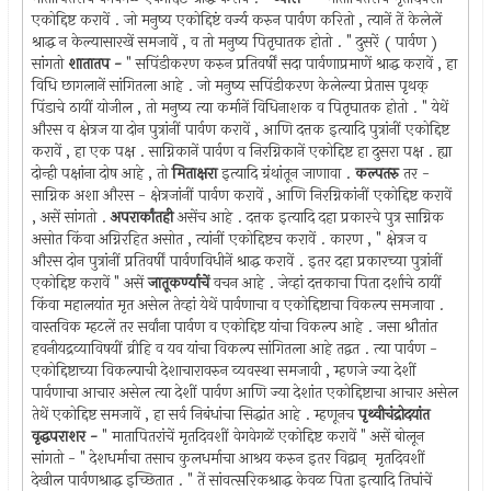
एकोद्दिष्ट करावें . जो मनुष्य एकोद्दिष्टं वर्ज्य करुन पार्वण करितो , त्यानें तें केलेलें
श्राद्ध न केल्यासारखें समजावें , व तो मनुष्य पितृघातक होतो . " दुसरें ( पार्वण )
सांगतो
शातातप -
" सपिंडीकरण करुन प्रतिवर्षीं सदा पार्वणाप्रमाणें श्राद्ध करावें , हा
विधि छागलानें सांगितला आहे . जो मनुष्य सपिंडीकरण केलेल्या प्रेतास पृथक् ‍
पिंडाचे ठायीं योजील , तो मनुष्य त्या कर्मानें विधिनाशक व पितृघातक होतो . " येथें
औरस व क्षेत्रज या दोन पुत्रांनीं पार्वण करावें , आणि दत्तक इत्यादि पुत्रांनीं एकोद्दिष्ट
करावें , हा एक पक्ष . साग्निकानें पार्वण व निरग्निकानें एकोद्दिष्ट हा दुसरा पक्ष . ह्या
दोन्ही पक्षांना दोष आहे , तो
मिताक्षरा
इत्यादि ग्रंथांतून जाणावा .
कल्पतरु
तर -
साग्निक अशा औरस - क्षेत्रजांनीं पार्वण करावें , आणि निरग्निकांनीं एकोद्दिष्ट करावें
, असें सांगतो .
अपरार्कांतही
असेंच आहे . दत्तक इत्यादि दहा प्रकारचे पुत्र साग्निक
असोत किंवा अग्निरहित असोत , त्यांनीं एकोद्दिष्टच करावें . कारण , " क्षेत्रज व
औरस दोन पुत्रांनीं प्रतिवर्षीं पार्वणविधीनें श्राद्ध करावें . इतर दहा प्रकारच्या पुत्रांनीं
एकोद्दिष्ट करावें " असें
जातूकर्ण्याचें
वचन आहे . जेव्हां दत्तकाचा पिता दर्शाचे ठायीं
किंवा महालयांत मृत असेल तेव्हां येथें पार्वणाचा व एकोद्दिष्टाचा विकल्प समजावा .
वास्तविक म्हटलें तर सर्वांना पार्वण व एकोद्दिष्ट यांचा विकल्प आहे . जसा श्रौतांत
हवनीयद्रव्याविषयीं व्रीहि व यव यांचा विकल्प सांगितला आहे तद्वत . त्या पार्वण -
एकोद्दिष्टाच्या विकल्पाची देशाचारावरुन व्यवस्था समजावी , म्हणजे ज्या देशीं
पार्वणाचा आचार असेल त्या देशीं पार्वण आणि ज्या देशांत एकोद्दिष्टाचा आचार असेल
तेथें एकोद्दिष्ट समजावें , हा सर्व निबंधांचा सिद्धांत आहे . म्हणूनच
पृथ्वीचंद्रोदयांत
वृद्धपराशर -
" मातापितरांचें मृतदिवशीं वेगवेगळें एकोद्दिष्ट करावें " असें बोलून
सांगतो - " देशधर्माचा तसाच कुलधर्माचा आश्रय करुन इतर विद्वान् ‍ मृतदिवशीं
देखील पार्वणश्राद्ध इच्छितात . " तें सांवत्सरिकश्राद्ध केवळ पिता इत्यादि तिघांचें