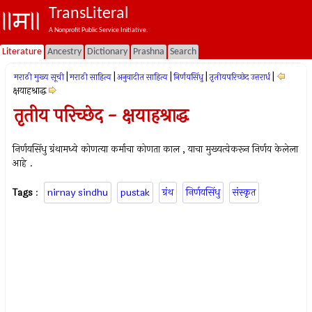
TransLiteral
A Nonprofit Public Service Initiative.
Literature
Ancestry
Dictionary
Prashna
Search
|
|
|
|
|
मराठी मुख्य सूची
मराठी साहित्य
अनुवादीत साहित्य
निर्णयसिंधु
तृतीयपरिच्छेद उत्तरार्ध
क्षयाहश्राद्ध
तृतीय परिच्छेद - क्षयाहश्राद्ध
निर्णयसिंधु ग्रंथामध्ये कोणत्या कर्माचा कोणता काल , याचा मुख्यत्वेकरून निर्णय केलेला
आहे .
Tags
:
nirnay sindhu
pustak
ग्रंथ
निर्णयसिंधु
संस्कृत