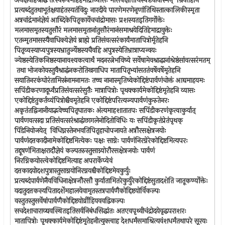
अथक्षयाहश्राद्धं तत्स्वरुपमाहहेमाद्रौव्यासः मासपक्षतिथिस्पष्टेयोयस्मिन् ‍ म्रियतेहनि
प्रत्यब्दंतुतथाभूतंक्षयाहंतस्यतंविदुः नारदीये पारणेमरणेनृणांतिथिस्तात्कालिकीस्मृता
अत्रचांद्रंमानंज्ञेयं आब्दिकेपितृकार्येचचांद्रोमासः प्रशस्यतइतिगर्गोक्तेः
मलमासमृतस्यतुसौरं मलमासमृतानांतुसौरंमानंसमाश्रयेदितिहेमाद्रावुक्तेः
एतन्मृतमासस्यैवाधिक्येज्ञेयं ब्राह्मे प्रतिसंवत्सरंकार्यंमातापित्रोर्मृतेहनि
पितृव्यस्याप्यपुत्रस्यभ्रातुर्ज्येष्ठस्यचैवहि अपुत्रस्येतिभ्रात्राप्यन्वयः
ज्येष्ठस्येतिकनिष्ठस्यानावश्यकत्वार्थं मदनरत्नेभविष्ये सर्वेषामेवश्राद्धानांश्रेष्ठंसांवत्सरंमतम्
‍ तथा भोजकोयस्तुवैश्राद्धंनकरोतिखगाधिप मातापितृभ्यांसततंवर्षेवर्षेमृतेहनि
सयातिनरकंघोरंतामिस्रंनामनामतः तच्च नानास्मृतिष्वेकोद्दिष्टंपार्वणंचोक्तं आद्यमाहयमः
सपिंडीकरणादूर्ध्वंप्रतिसंवत्सरंसुतैः मात्रापित्रोः पृथक्कार्यमेकोद्दिष्टंमृतेहनि व्यासः
एकोद्दिष्टंतुकर्तव्यंपित्रोश्चैवमृतेहनि एकोद्दिष्टंपरित्यज्यपार्वणंकुरुतेनरः
अकृतंतद्विजानीयाद्भवेच्चपितृघातकः अंत्यमाहशातातपः सपिंडीकरणंकृत्वाकुर्यात् ‍
पार्वणवत्सदा प्रतिसंवत्सरंश्राद्धंछागलेनोदितोविधिः यः सपिंडीकृतंप्रेतंपृथक् ‍
पिंडेनियोजयेत् ‍ विधिघ्नस्तेनभवतिपितृहाचोपजायते अत्रौरसक्षेत्रजयोः
पार्वणंदत्तकादीनामेकोद्दिष्टमित्येकः पक्षः साग्नेः पार्वणंनिरग्नेरेकोद्दिष्टमित्यपरः
तद्दूषणंमिताक्षरादौज्ञेयं कल्पतरुस्तुसाग्न्योरौरसक्षेत्रजयोः पार्वणं
निरग्निकयोस्त्वेकोद्दिष्टमित्याह अपरार्केप्येवं
दत्तकादयोदशपुत्रास्तुसाग्नयोनिरग्नयश्चैकोद्दिष्टमेवकुर्युः
प्रत्यब्दंपार्वणेनैवविधिनाक्षेत्रजौरसौ कुर्यातामितरेकुर्युरेकोद्दिष्टंसुतादशेति जातूकर्ण्योक्तेः
यदातुदत्तकस्यपितादर्शेमहालयेवामृतस्तत्रपार्वणैकोद्दिष्टयोर्विकल्पः
वस्तुतस्तुसर्वेषांपार्वणैकोद्दिष्टयोर्व्रीहियववद्विकल्पः
सचदेशाचाराव्द्यवस्थितइतिसर्वनिबंधसिद्धांतः अतएवपृथ्वीचंद्रोदयेवृद्धपराशरः
मातापित्रोः पृथक्कार्यमेकोद्दिष्टंमृतेहनीत्युक्त्वाह देशधर्मंसमाश्रित्यवंशधर्मंतथापरे सूरयः