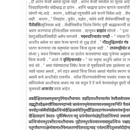
, हीं आरंभ केलीं असतां सूतक नाहीं . आरंभ केलीं नसतील तर सूतक आहे . यज्ञा
विवाहादिकर्मांत नांदीश्राद्ध हा प्रारंभ . आणि श्राद्धाचा प्रारंभ म्हणजे पाक
सांगणें मंद आहे . कारण , रुढीपेक्षां व्युत्पत्तीनें अर्थ करणें निर्बल आहे .
नाहीं . कारण , " विवाहांत , दुर्गांत , यज्ञांत , यात्रेचे ठायीं तीर्थकर्मांविषयीं
पैठीनसि
स्मृतिवचन आहे . तीर्थाविषयींचा विशेष निर्णय पूर्वीं श्राद्धप्र
श्रवण करण्याचा हरिवंशादिक समजावा . म्हणूनच
ब्राह्मांत
सांगतो - " इतर 
देवपूजादिकांविषयींही असेंच समजावें .
मदनपारिजातांत यमही -
" ज्याला शिव
आशौच असेल तर स्नान केला म्हणजे तो शुद्ध होतो . "
गौडशुद्धितत्त्वांत मंत
धारण करणार्‍या त्या मनुष्यांना पातक किंवा सूतक नाहीं . "
राघवभट्टीयांत 
संध्या ) करुन निष्काम असेल तर दररोज करावयाच्या बाह्य पूजेच्या अनुक्रमा
नित्य करावी . " आतां जें
नृसिंहकल्पांत -
" जर मनुष्य अशुचि असेल तर त्या व
करुं नये . " असा मंत्रोच्चाराचा निषेध केला तो मूत्रादिकानें प्राप्त झालेल्
त्यानें चालत असतां , उभें राहत असतां किंवा निजत असतां मंत्राचेंच स्मर
असलें कर्म आशौचांत टाकावेंच . वरील त्रिंशच्छ्लोकीच्या वचनांत उत्सव म्ह
सांगितलेला आशौचाचा अभाव त्या त्या कडून तें तें कर्म केल्यावांचून दुसरी
मूलवचनें
आकरांत
स्पष्ट आहेत .
अत्रदीक्षितस्यअवभृथात्पूर्वमेवाशौचाभावः तदादित्वाशौचमस्त्येव तेनवैतानोपासना
तद्वद्गृहीतदीक्षस्यत्रैविद्यस्यमहामखे स्नानंत्ववभृथेयावत्तावत्तस्यनसूतकमिति वैत
कार्याइत्यनेनैवसिद्धैऋत्विजांदीक्षितानांचेतिपुनर्दीक्षितग्रहणंयजमानेस्वयंकर्तृत्वार्थंस्
दीक्षितग्रहणं तेनततः पूर्वंनिषेधएव यत्तु प्रारंभोवरणंयज्ञेइतितदृत्विक्परं तथाचछंदोग
ऋत्विजांचमधुपर्कोत्तरमाशौचाभावः गृहीतमधुपर्कस्ययजमानात्तुऋत्विजः पश्चादश
चतुर्णांवरणपक्षेन्येषामाशौचेन्यआगमयितव्याइत्याह एवंस्मार्तेपितुलाकोटीहोमादौमध