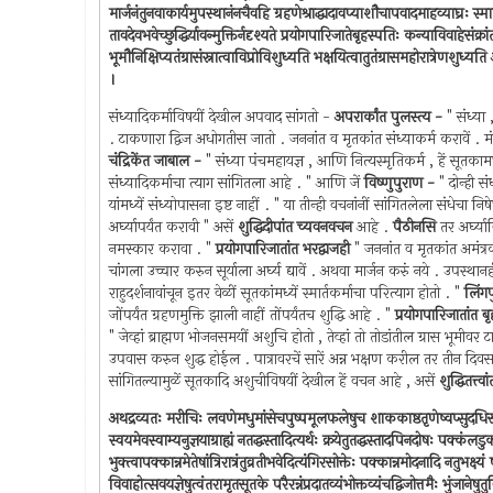
मार्जनंतुनवाकार्यमुपस्थानंनचैवहि ग्रहणेश्राद्धादावप्याशौचापवादमाहव्याघ्रः स्म
तावदेवभवेच्छुद्धिर्यावन्मुक्तिर्नदृश्यते प्रयोगपारिजातेबृहस्पतिः कन्याविवाह
भूमौनिक्षिप्यतंग्रासंस्नात्वाविप्रोविशुध्यति भक्षयित्वातुतंग्रासमहोरात्रेणशुध्
।
संध्यादिकर्माविषयीं देखील अपवाद सांगतो -
अपरार्कांत पुलस्त्य -
" संध्या 
. टाकणारा द्विज अधोगतीस जातो . जननांत व मृतकांत संध्याकर्म करावें . मंत्रां
चंद्रिकेंत जाबाल -
" संध्या पंचमहायज्ञ , आणि नित्यस्मृतिकर्म , हें सूतकामध्य
संध्यादिकर्माचा त्याग सांगितला आहे . " आणि जें
विष्णुपुराण -
" दोन्ही स
यांमध्यें संध्योपासना इष्ट नाहीं . " या तीन्ही वचनांनीं सांगितलेला संधेचा 
अर्घ्यापर्यंत करावी " असें
शुद्धिदीपांत च्यवनवचन
आहे .
पैठीनसि
तर अर्घ्यावि
नमस्कार करावा . "
प्रयोगपारिजातांत भरद्वाजही
" जननांत व मृतकांत अमंत्रक 
चांगला उच्चार करुन सूर्याला अर्घ्य द्यावें . अथवा मार्जन करुं नये . उपस्था
राहुदर्शनावांचून इतर वेळीं सूतकांमध्यें स्मार्तकर्माचा परित्याग होतो . "
लिंगप
जोंपर्यंत ग्रहणमुक्ति झाली नाहीं तोंपर्यंतच शुद्धि आहे . "
प्रयोगपारिजातांत ब
" जेव्हां ब्राह्मण भोजनसमयीं अशुचि होतो , तेव्हां तो तोडांतील ग्रास भूमीव
उपवास करुन शुद्ध होईल . पात्रावरचें सारें अन्न भक्षण करील तर तीन दिव
सांगितल्यामुळें सूतकादि अशुचीविषयीं देखील हें वचन आहे , असें
शुद्धितत्त्वां
अथद्रव्यतः मरीचिः लवणेमधुमांसेचपुष्पमूलफलेषुच शाककाष्ठतृणेष्वप्सुदधिसर
स्वयमेवस्वाम्यनुज्ञयाग्राह्यं नतद्धस्तादित्यर्थः क्रयेतुतद्धस्तादपिनदोषः पक्कंलडु
भुक्त्वापक्कान्नमेतेषांत्रिरात्रंतुव्रतीभवेदित्यंगिरसोक्तेः पक्कान्नमोदनादि नतुभक्ष
विवाहोत्सवयज्ञेषुत्वंतरामृतसूतके परैरन्नंप्रदातव्यंभोक्तव्यंचद्विजोत्तमैः भुंजानेष