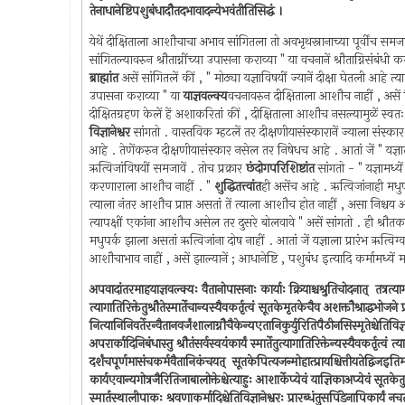
तेनाधानेष्टिपशुबंधादौतदभावादन्येभवंतीतिसिद्धं ।
येथें दीक्षिताला आशौचाचा अभाव सांगितला तो अवभृथस्नानाच्या पूर्वींच समजा
सांगितल्यावरुन श्रौताग्नींच्या उपासना कराव्या " या वचनानें श्रौताग्निसंबंधी
ब्राह्मांत
असें सांगितलें कीं , " मोठ्या यज्ञाविषयीं ज्यानें दीक्षा घेतली आहे त
उपासना कराव्या " या
याज्ञवल्क्य
वचनावरुन दीक्षिताला आशौच नाहीं , असें स
दीक्षितग्रहण केलें हें अशाकरितां कीं , दीक्षिताला आशौच नसल्यामुळें स्वतः कर्
विज्ञानेश्वर
सांगतो . वास्तविक म्हटलें तर दीक्षणीयासंस्कारानें ज्याला संस्कार क
आहे . तेणेंकरुन दीक्षणीयासंस्कार नसेल तर निषेधच आहे . आतां जें " यज्ञाला 
ऋत्विजांविषयीं समजावें . तोच प्रक्रार
छंदोगपरिशिष्टांत
सांगतो - " यज्ञामध्ये
करणाराला आशौच नाहीं . "
शुद्धितत्त्वांत
ही असेंच आहे . ऋत्विजांनाही मध
त्याला नंतर आशौच प्राप्त असतां तें त्याला आशौच होत नाहीं , असा निश्चय 
त्यापक्षीं एकांना आशौच असेल तर दुसरे बोलवावे " असें सांगतो . ही श्रौतकर्मा
मधुपर्क झाला असतां ऋत्विजांना दोष नाहीं . आतां जें यज्ञाला प्रारंभ ऋत्विग्व
आशौचाभाव नाहीं , असें झाल्यानें ; आधानेष्टि , पशुबंध इत्यादि कर्मामध्यें मध
अपवादांतरमाहयाज्ञवल्क्यः वैतानोपासनाः कार्याः क्रियाश्चश्रुतिचोदनात् ‍ तत्रत्यागमात
त्यागातिरिक्तेतुश्रौतेस्मार्तेचान्यस्यैवकर्तृत्वं सूतकेमृतकेचैव अशक्तौश्राद्धभोजने प
नित्यानिनिवर्तेरन्वैतानवर्जंशालाग्नौचैकेन्यएतानिकुर्युरितिपैठीनसिस्मृतेश्चेतिविज्
अपरार्कादिनिबंधास्तु श्रौतंसर्वस्वयंकार्यं स्मार्तेतुत्यागातिरिक्तेन्यस्यैवकर्तृत्वं 
दर्शंचपूर्णमासंचकर्मवैतानिकंचयत् ‍ सूतकेपित्यजन्मोहात्प्रायश्चित्तीयतेद्विजइति
कार्यएवान्यगोत्रजैरितिजाबालोक्तेश्चेत्याहुः आशार्केप्येवं याज्ञिकाअप्येवं सूतकेतु
स्मार्तस्थालीपाकः श्रवणाकर्मादिश्चेतिविज्ञानेश्वरः प्रारब्धंतुसपिंडेनापिकार्यं न