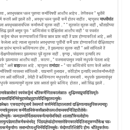
वा , अवभृथस्नान धरुन पुढच्या कर्माविषयीं आशौच आहेच . तेणेंकरुन " श्रुतीनें
 कर्म करावें असें झालें तरी , अवभृथ धरुन पुढचीं कर्मे होतच नाहींत . म्हणूनच
माधवीयांत
्याला अवभृथस्नानावधिक कर्मांमध्यें सूतक नाहीं . " " सूतकांत सूतक नाहीं , श्रौताग्नीच्या
िद्ध झालें असून पुनः ‘ ऋत्विजांना व दीक्षितांना आशौच नाहीं ’ या वचनांत
तृत्व बोधन करण्याकरितां किंवा स्नान प्राप्त नाहीं तें प्राप्त होण्याकरितां आहे , असें
ेलेला आहे त्याला सूतकांत अवभृथाच्या पूर्वींचीं कर्मै प्राप्त होण्याकरितां दीक्षितग्रहण
प्रारंभ म्हणजे ऋत्विग्वरण होय , तें झाल्यावर सूतक नाहीं " असें सांगितलें तें
ं दीक्षणीयासंस्कार झाल्यावर पुढें सूतक नाहीं . कृच्छ्र , चांद्रायण इत्यादि तप
ुपर्क झाल्यावर आशौच नाहीं . कारण , " यजमानापासून ज्यानें मधुपर्क घेतला आहे
आहे " असें
ब्राह्म
वचन आहे . म्हणूनच
रामांडार -
" चार ऋत्विजांचें वरण केलें असेल
विषयीं व्यवस्था सांगितली . याप्रमाणें तुलादान , कोटिहोम इत्यादि स्मार्तकर्मांमध्येंही
रण असें सांगितलें , तेथेंही तें ऋत्विग्वरण मधुपर्कांत समजावें . मधुपर्क झाल्यावांचून
ुपर्क नसल्यामुळें सूतक प्राप्त असतां दुसरे ऋत्विज् ‍ होतात , असें सिद्ध झालें .
्रेस्नानोत्तरं स्वयंकर्तृत्वं श्रौतेकर्मणितत्कालंस्नातः शुद्धिमवाप्नुयादितिस्मृतेः
्रवासादिनिमित्तेषुहावयेन्नतुहापयेदितिबृहस्पत्युक्तेः
ञानेश्वरः एकग्रहणंपूजार्थं तेनस्मार्तं कार्यमेवेतिहारलतायां दाक्षिणात्यास्तुविकल्पमाहुः
त्यागमात्रेतुस्वस्य कर्मवैतानिकंकार्यंस्नानोपस्पर्शवान्स्वयमितिहारीतोक्तेः
मरीच्युक्तेः जन्महान्योर्वितानस्यकर्मत्यागोनविद्यते शालाग्नौकेवलोहोमः
समुत्पन्नेस्मार्तंकर्मकथंभवेत् ‍ पिंडयज्ञंचरुंहोममसगोत्रेणकारयेदितिजातूकर्ण्योक्तेश्च चरुः
चतत्कर्मकुर्वाणः सनाभ्योप्यशुचिर्भवेदितिमनूक्तेः छंदोगपरिशिष्टेपि होमः श्रौतेतुकर्तव्यः