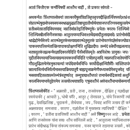
आतां कितीएक कर्मांविषयीं आशौच नाहीं , तो प्रकार सांगतो -
अथकर्मतः त्रिंशच्छ्लोक्यां तत्तत्कार्येषुसत्रिव्रतिनृपनृपवद्दीक्षितर्त्विक्स्वदेश
संप्रारब्धेषुदानोपनयनयजनश्राद्धयुद्धप्रतिष्ठाचूडातीर्थार्थयात्राजपपरिणयनाद्युत्सवे
व्रतीअनंतव्रतादिनियमवान् ‍ नव्रतिनांव्रतेइतिविष्णूक्तेः प्रचेताः कारवः शिल्पि
शिल्पिनश्चैलनिर्णेजकाद्याः आतुरस्यव्याधिनाशार्थेदानादौतुलादानादेः प्रारंभोनांद
श्राद्धेहोमेर्चनेजपे आरब्धेसूतकंनस्यादनारब्धेतुसूतकं प्रारंभोवरणंयज्ञेसंकल्पोव्रतस
पाकस्यपरिसमंतात्क्रियापाकप्रोक्षणमिति शुद्धिप्रदीपः तन्मंदं रुढेर्योगाद्वलत्वात्
नतत्रसूतकंतद्वत्कर्मयज्ञादिकारयेदिति पैठीनसिस्मृतेः अत्रविशेषः प्रागुक्तः जपः
गृहीतनियमस्यापिनस्यादन्यस्यकस्यचिदिति एवंदेवपूजादि मदनपारिजातेयमोपि शिवविष्
गौडशुद्धितत्त्वेमंत्रमुक्तावल्यां जपोदेवार्चनविधिः कार्योदीक्षान्वितैर्नरैः नास्
स्नात्वानित्यंचनिर्वर्त्यमानस्याक्रिययातुवै बाह्यपूजाक्रमेणैवध्यानयोगेनपूजयेत् ‍ 
मनसावहितस्तत्रस्मरेन्मंत्रंनतूच्चरेत् ‍ तन्मूत्राद्याशौचपरं रामार्चनचंद्रिकायां अशुच
कालनियमाभावेतुहेयमेव उत्सवोरथयात्रादिः एषुनाशौचं अयंचाशौचाभावोनन्यगतित्व
त्रिंशच्छ्लोकींत -
" अन्नसत्री , व्रती , राजा , राजसेवक , दीक्षित ( यज्ञदी
स्वयंपाकी ( आचारी ), धोबी वगैरे , आतुर ( रोगग्रस्त ), यांचे ठिकाणीं त्यांच्
युद्ध , देवादिप्रतिष्ठा , चूडाकर्म , तीर्थयात्रा , जप , विवाह आणि उत्सव हीं क
अन्नसत्रवान् ‍ समजावा . कारण , यज्ञांतील जें मुख्यसत्र त्याविषयीं ‘ दीक्षित
; कारण , ‘ व्रतींना व्रताविषयीं आशौच नाहीं ’ असें
विष्णु
वचन आहे .
प्रचेत
आणि राजसेवक यांना सद्यः शौच सांगितलें आहे . " आतुराला व्याधिनाशाकरित
प्रारंभ नांदीश्राद्ध किंवा संकल्प समजावा . यजन म्हणजे तडागाचा उत्सर्ग , 