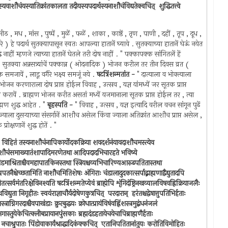
्यस्यवाशौचंयस्यातिक्रांतकालता तदीयस्यपदार्थस्यनाशौचंविद्यतेक्वचित् ‍ शुद्धितत्त्वे
मीठ , मध , मांस , पुष्पें , मुळें , फळें , शाका , काष्ठें , तृण , पाणी , दहीं , तूप , दूध ,
हे पदार्थ सुतक्यापासून स्वतः आपल्या हातानें घ्यावे . सुतक्याच्या हातानें घेऊं नयेत
ाहीं म्हणजे त्याच्या हातानें घेतले तरी दोष नाहीं . " पक्कापक्क सांगितलें हें
ीं . सुतक्या अन्नसत्र्यांचें पक्कान्न ( ओदनादिक ) भोजन करील तर तीन दिवस व्रत (
समजावें , लाडू वगैरे भक्ष्य समजूं नये .
षटत्रिंशन्मतांत -
" दात्याला व भोक्त्याला
ोजन करणाराला दोष प्राप्त होईल विवाह , उत्सव , यज्ञ यांमध्यें जर सूतक प्राप्त
ें भोजन करावें . ब्राह्मण भोजन करीत असतां मध्यें यजमानाला सूतक प्राप्त होईल तर , त्या
राह्मण शुद्ध आहेत . "
बृहस्पति -
" विवाह , उत्सव , यज्ञ इत्यादि वरील वचन सांगून पुढें
ज्याला दुसर्‍याच्या संसर्गानें आशौच असेल किंवा ज्याला अतिक्रांत आशौच प्राप्त असेल ,
प्रोक्षणानें शुद्ध होतें . "
दिभिः विहितं तस्यनाशौचंनापिकार्योदकक्रिया शवदर्शनंयावदाशौचमस्त्येव
मे सद्यः शौचंसमाख्यातंशापादिमरणेतथा आदिपदादभिचारहते भविष्ये
ैः पाखंडमाश्रिताश्चैवमहापातकिनस्तथा स्त्रियश्चव्यभिचारिण्यआरुढपतितास्तथा
रपतनैश्चेच्छतामिति नाशौचमितिशेषः अंगिराः चंडालादुदकात्सर्पाद्ब्राह्मणाद्वैद्युतादपि
तत्सर्वमंतरिक्षेविनश्यति षटत्रिंशन्मतेप्येवं ब्राह्मेपि शृंगिदंष्ट्रिनखव्यालविषवह्निक्रियाजलैः
विद्युता निगृहीतः स्वयंराज्ञाचौर्यदोषेणकुत्रचित् ‍ परदारान् ‍ हरंतश्चद्वेषात्तुपतिभिर्हताः
्राग्निगरदाश्चैवपाखंडाः क्रुरबुद्धयः क्रोधात्प्रायंविषंवह्निंशस्त्रमुद्बंधनंजलं
्तुयेकेचित्क्लीबप्रायानपुंसकाः ब्रह्मदंडहतायेचयेचापिब्राह्मणैर्हताः
यः नचाश्रुपातः पिंडोवाकार्यंश्राद्धादिकंक्कचित् ‍ एतानिपतितानांतुयः करोतिविमोहितः