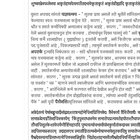
शुष्कान्नेनफलेनवा अकृतंहावयेत्स्मार्तेतदभावेकृताकृतं अकृतंव्रीह्यादि कृताकृतंत
दुसरा अपवाद सांगतो
याज्ञवल्क्य -
" सूतक प्राप्त असलें तरी श्रुतीनें सांगितल्य
केल्यावर स्वतः यजमानाला कर्तृत्व येतें . कारण , " सूतक प्राप्त असतां श्रौ
श्रौत व स्मार्त कर्माविषयीं अन्यालाच कर्तृत्व आह्हे . कारण , " जननाशौच
गेलें असतां दुसर्‍याकडून होम करवावा . होमावांचून दिवस घालवूं नये " असें
ब
नित्य कर्मै शालाग्नीवर ( गृह्याग्नीवर ) इतरांनीं करावीं , असें कितीएक आच
पद पूजेसाठीं आहे , विकल्पासाठीं नाहीं ; त्यामुळें स्मार्तकर्म करावेंच , असें
अपरार्क
इत्यादि निबंधकार तर - सारें श्रौतकर्म यजमानानें स्वतः करावें . त्य
मात्र यजमानाला कर्तृत्व आहे . कारण , " सूतकांत स्नान , आचमन करुन स्वत
असेल तें सूतकामध्यें देखील जो अज्ञानानें टाकील तो प्रायश्चित्ताला योग्य होत
नाहीं . स्मार्तकर्माचा अन्यगोत्रजांनीं शालाग्नीवर केवळ होम करावाच " असें
ज
सांगतात . कारण , " सूतक उत्पन्न झालें असतां स्मार्तकर्म कसें होईल ? प
या वचनांत ‘ चरु ’ म्हणजे स्मार्त स्थालीपाक आणि श्रवणाकर्मादिक समजावा
. कारण , " आरंभिलेलें कर्म करणारा सपिंड देखील अशुचि होत नाहीं " अस
करावा . स्मार्तकर्मांतील होम व्रीह्यादिकांचा करावा , त्यांच्या अभावीं तंड
चैके " असें पूर्वीं
पैठीनसि
स्मृतिवचन सांगितलें आहे . करावयाचा असेल तर अन्
अत्रेदंतत्त्वं येषांबह्वृचादीनांद्वादशरात्रमहोमेपिनाग्निविच्छेदः तैर्नकार्यं तैत्तिरीयाद
समारुढेत्वग्नौतेनापिनकार्यम् ‍ किंतुपुनराधानमेव समारोपप्रत्यवरोहयोराशौचापव
तौचापिसूतकेशावेपर्वणीष्टिंमहापदि पुष्पवत्यांचभार्यायांनकुर्यातांकदाचन स्मार्ताग्न
तदपिसमारुढपरम् ‍ तदाहसएव स्मार्ताग्निरात्मनोन्येषामभावेसूतकादिषु समारोप्यतदंत
वैश्वदेवस्यत्वग्निसाध्यत्वेपिवचनान्निवृत्तिः विप्रोदशाहमासीतवैश्वदेवविवर्जितइतिसं