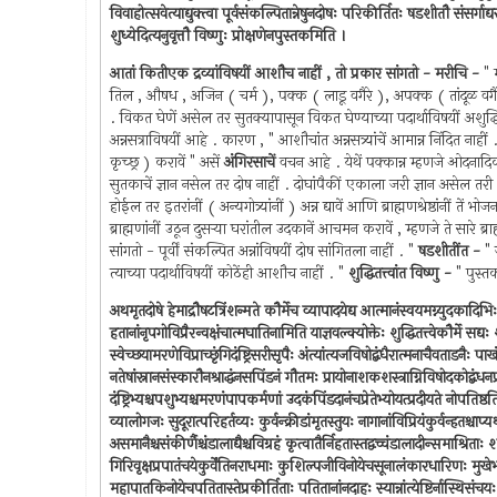
विवाहोत्सवेत्याद्युक्त्वा पूर्वसंकल्पितान्नेषुनदोषः परिकीर्तितः षडशीतौ संसर्गाद
शुध्येदित्यनुवृत्तौ विष्णुः प्रोक्षणेनपुस्तकमिति ।
आतां कितीएक द्रव्यांविषयीं आशौच नाहीं , तो प्रकार सांगतो - मरीचि -
" 
तिल , औषध , अजिन ( चर्म ), पक्क ( लाडू वगैरे ), अपक्क ( तांदूळ वगैरे ) 
. विकत घेणें असेल तर सुतक्यापासून विकत घेण्याच्या पदार्थाविषयीं अशुद्धि न
अन्नसत्राविषयीं आहे . कारण , " आशौचांत अन्नसत्र्यांचें आमान्न निंदित नाह
कृच्छ्र ) करावें " असें
अंगिरसाचें
वचन आहे . येथें पक्कान्न म्हणजे ओदनादिक 
सुतकाचें ज्ञान नसेल तर दोष नाहीं . दोघांपैकीं एकाला जरी ज्ञान असेल तरी भ
होईल तर इतरांनीं ( अन्यगोत्र्यांनीं ) अन्न द्यावें आणि ब्राह्मणश्रेष्ठांनीं त
ब्राह्मणांनीं उठून दुसर्‍या घरांतील उदकानें आचमन करावें , म्हणजे ते सारे ब्
सांगतो - पूर्वीं संकल्पित अन्नांविषयीं दोष सांगितला नाहीं . "
षडशीतींत -
" 
त्याच्या पदार्थाविषयीं कोठेंही आशौच नाहीं . "
शुद्धितत्त्वांत विष्णु -
" पुस्तक 
अथमृतदोषे हेमाद्रौषटत्रिंशन्मते कौर्मेच व्यापादयेद्य आत्मानंस्वयमग्न्युदका
हतानांनृपगोविप्रैरन्वक्षंचात्मघातिनामिति याज्ञवल्क्योक्तेः शुद्धितत्त्वेकौर्
स्वेच्छयामरणेविप्राच्छृंगिदंष्ट्रिसरीसृपैः अंत्यांत्यजविषोद्बंधैरात्मनाचैवताडन
नतेषांस्नानसंस्कारौनश्राद्धंनसपिंडनं गौतमः प्रायोनाशकशस्त्राग्निविषोदकोद्बंधनप्
दंष्ट्रिभ्यश्चपशुभ्यश्चमरणंपापकर्मणां उदकंपिंडदानंचप्रेतेभ्योयत्प्रदीयते नोपतिष्ठति
व्यालोगजः सुदूरात्परिहर्तव्यः कुर्वन्क्रीडांमृतस्तुयः नागानांविप्रियंकुर्वन्हतश्चाप्यथ
असमानैश्चसंकीर्णैश्चंडालाद्यैश्चविग्रहं कृत्वातैर्निहतास्तद्वच्चंडालादीन्समाश्रिताः शस्त
गिरिवृक्षप्रपातंचयेकुर्वेंतिनराधमाः कुशिल्पजीविनोयेचसूनालंकारधारिणः मुखेभगास
महापातकिनोयेचपतितास्तेप्रकीर्तिताः पतितानांनदाहः स्यान्नांत्येष्टिर्नास्थिसंच