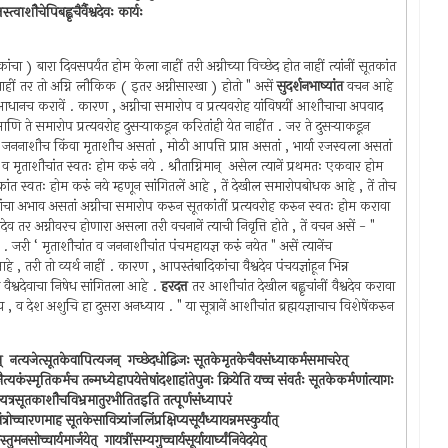
्त्वाशौचेपिबह्वृचैर्वैश्वदेवः कार्यः
कांचा ) बारा दिवसपर्यंत होम केला नाहीं तरी अग्नीच्या विच्छेद होत नाहीं त्यांनीं सूतकांत
 नाहीं तर तो अग्नि लौकिक ( इतर अग्नीसारखा ) होतो " असें
सुदर्शनभाष्यांत
वचन आहे
नः आधानच करावें . कारण , अग्नीचा समारोप व प्रत्यवरोह यांविषयीं आशौचाचा अपवाद
ि ते समारोप प्रत्यवरोह दुसर्‍याकडून करितांही येत नाहींत . जर ते दुसर्‍याकडून
जननाशौच किंवा मृताशौच असतां , मोठी आपत्ति प्राप्त असतां , भार्या रजस्वला असतां
ंत व मृताशौचांत स्वतः होम करुं नये . श्रौताग्निमान् ‍ असेल त्यानें प्रथमतः एकवार होम
ंत स्वतः होम करुं नये म्हणून सांगितलें आहे , तें देखील समारोपबोधक आहे , तें तोच
रांचा अभाव असतां अग्नीचा समारोप करुन सूतकांतीं प्रत्यवरोह करुन स्वतः होम करावा
्वदेव तर अग्नीवरच होणारा असला तरी वचनानें त्याची निवृत्ति होते , तें वचन असें - "
 जरी ‘ मृताशौचांत व जननाशौचांत पंचमहायज्ञ करुं नयेत " असें त्यानेंच
 , तरी तो व्यर्थ नाहीं . कारण , आपस्तंबादिकांचा वैश्वदेव पंचयज्ञांहून भिन्न
ाळा वैश्वदेवाचा निषेध सांगितला आहे .
हरदत्त
तर आशौचांत देखील बह्वृचांनीं वैश्वदेव करावा
, व देश अशुचि हा दुसरा अनध्याय . " या सूत्रानें आशौचांत ब्रह्मयज्ञाचाच विशेषेंकरुन
् ‍ नत्यजेत्सूतकेवापित्यजन् ‍ गच्छेदधोद्विजः सूतकेमृतकेचैवसंध्याकर्मसमाचरेत् ‍
नैत्यकंस्मृतिकर्मच तन्मध्येहापयेत्तेषांदशाहांतेपुनः क्रियेति यच्च संवर्तः सूतकेकर्मणांत्यागः
न्यत्रसूतकाशौचविभ्रमातुरभीतितइति तत्पूर्णसंध्यापरं
ोच्चारणमाह सूतकेसावित्र्यांजलिंप्रक्षिप्यसूर्यंध्यायन्नमस्कुर्यात् ‍
सोच्चार्यमार्जयेत् ‍ गायत्रींसम्यगुच्चार्यसूर्यायार्घ्यंनिवेदयेत् ‍