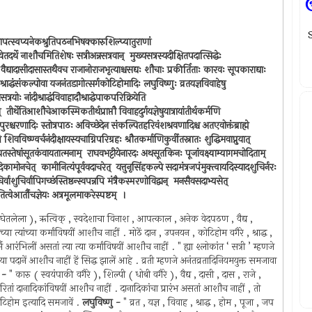
ઉ
भ्रंशापत्स्वप्यनेकश्रुतिपठनभिषक्कारुशिल्प्यातुराणां
ष्वेतदर्थे नाशौचमितिशेषः सत्रीअन्नसत्रवान् ‍ मुख्यसत्रस्यदीक्षितपदात्सिद्धेः
नो वैद्यादासीदासास्तथैवच राजानोराजभृत्याश्चसद्यः शौचाः प्रकीर्तिताः कारवः सूपकाराद्याः
ीश्राद्धंसंकल्पोवा यजनंतडागोत्सर्गकोटिहोमादिः लघुविष्णुः व्रतयज्ञविवाहेषु
त्रयोः नांदीश्राद्धंविवाहादौश्राद्धेपाकपरिक्रियेति
 ‍ तीर्थेतिआशौचेआकस्मिकतीर्थप्राप्तौ विवाहदुर्गयज्ञेषुयात्रायांतीर्थकर्मणि
 पुरश्चरणादिः स्तोत्रपाठः अविच्छेदेन संकल्पितहरिवंशश्रवणादिश्च अतएवोक्तंब्राह्मे
ण्वर्चनंदीक्षायस्यचाग्निपरिग्रहः श्रौतकर्माणिकुर्वीतस्नातः शुद्धिमवाप्नुयात् ‍
तिपापंयतस्तेषांसूतकंवायतात्मनाम् ‍ राघवभट्टीयेनारदः अथसूतकिनः पूजांवक्ष्याम्यागमचोदिताम् ‍
यदिकामोनचेत् ‍ कामीनित्यंपूर्ववदाचरेत् ‍ यत्तुनृसिंहकल्पे सदामंत्रजपंमुक्त्वायदिस्यादशुचिर्नरः
िर्वाशुचिर्वापिगच्छंस्तिष्ठन्स्वपन्नपि मंत्रैकस्मरणोविद्वान् ‍ मनसैवसदाभ्यसेत् ‍
ेआर्तौचज्ञेयः अत्रमूलमाकरेस्पष्टम् ‍ ।
क्षा घेतलेला ), ऋत्विक् ‍, स्वदेशाचा विनाश , आपत्काल , अनेक वेदपठण , वैद्य ,
या त्यांच्या कर्मांविषयीं आशौच नाहीं . मोठें दान , उपनयन , कोटिहोम वगैरे , श्राद्ध ,
र्मै आरंभिलीं असतां त्या त्या कर्मांविषयीं आशौच नाहीं . " ह्या श्लोकांत ‘ सत्री ’ म्हणजे
 ’ या पदानें आशौच नाहीं हें सिद्ध झालें आहे . व्रती म्हणजे अनंतव्रतादिनियमयुक्त समजावा
ा -
" कारु ( स्वयंपाकी वगैरे ), शिल्पी ( धोबी वगैरे ), वैद्य , दासी , दास , राजे ,
ां दानादिकांविषयीं आशौच नाहीं . दानादिकांचा प्रारंभ असतां आशौच नाहीं , तो
कोटिहोम इत्यादि समजावें .
लघुविष्णु -
" व्रत , यज्ञ , विवाह , श्राद्ध , होम , पूजा , जप