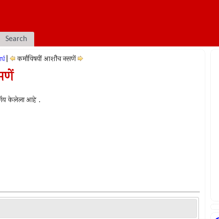
Search
|
कर्मांविषयीं आशौच नसणें
र्ध
णें
र्णय केलेला आहे .