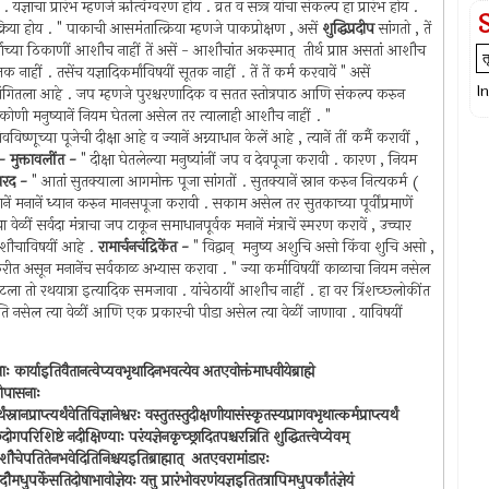
चा प्रारंभ म्हणजे ऋत्विग्वरण होय . व्रत व सत्र्त्र यांचा संकल्प हा प्रारंभ होय .
परिक्रिया होय . " पाकाची आसमंतात्क्रिया म्हणजे पाकप्रोक्षण , असें
शुद्धिप्रदीप
सांगतो , तें
 तीर्थाच्या ठिकाणीं आशौच नाहीं तें असें - आशौचांत अकस्मात् ‍ तीर्थ प्राप्त असतां आशौच
 सूतक नाहीं . तसेंच यज्ञादिकर्मांविषयीं सूतक नाहीं . तें तें कर्म करवावें " असें
I
करणीं सांगितला आहे . जप म्हणजे पुरश्चरणादिक व सतत स्तोत्रपाठ आणि संकल्प करुन
कोणी मनुष्यानें नियम घेतला असेल तर त्यालाही आशौच नाहीं . "
विष्णूच्या पूजेची दीक्षा आहे व ज्यानें अग्न्याधान केलें आहे , त्यानें तीं कर्मै करावीं ,
्र - मुक्तावलींत -
" दीक्षा घेतलेल्या मनुष्यांनीं जप व देवपूजा करावी . कारण , नियम
नारद -
" आतां सुतक्याला आगमोक्त पूजा सांगतों . सुतक्यानें स्नान करुन नित्यकर्म (
नें मनानें ध्यान करुन मानसपूजा करावी . सकाम असेल तर सुतकाच्या पूर्वींप्रमाणें
ेळीं सर्वदा मंत्राचा जप टाकून समाधानपूर्वक मनानें मंत्राचें स्मरण करावें , उच्चार
या आशौचाविषयीं आहे .
रामार्चनचंद्रिकेंत -
" विद्वान् ‍ मनुष्य अशुचि असो किंवा शुचि असो ,
ण करीत असून मनानेंच सर्वकाळ अभ्यास करावा . " ज्या कर्माविषयीं काळाचा नियम नसेल
टला तो रथयात्रा इत्यादिक समजावा . यांचेठायीं आशौच नाहीं . हा वर त्रिंशच्छ्लोकींत
 गति नसेल त्या वेळीं आणि एक प्रकारची पीडा असेल त्या वेळीं जाणावा . याविषयीं
ः कार्याइतिवैतानत्वेप्यवभृथादिनभवत्येव अतएवोक्तंमाधवीयेब्राह्मे
ानोपासनाः
नानप्राप्त्यर्थंवेतिविज्ञानेश्वरः वस्तुतस्तुदीक्षणीयासंस्कृतस्यप्रागवभृथात्कर्मप्राप्त्यर्थं
परिशिष्टे नदीक्षिण्याः परंयज्ञेनकृच्छ्रादितपश्चरन्निति शुद्धितत्त्वेप्येवम् ‍
ौचेपतितेनभवेदितिनिश्चयइतिब्राह्मात् ‍ अतएवरामांडारः
ुपर्केसतिदोषाभावोज्ञेयः यत्तु प्रारंभोवरणंयज्ञइतितत्रापिमधुपर्कांतंज्ञेयं