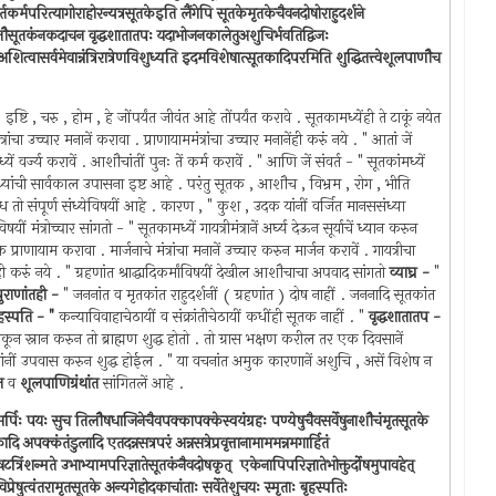
ार्तकर्मपरित्यागोराहोरन्यत्रसूतकेइति लैंगेपि सूतकेमृतकेचैवनदोषोराहुदर्शने
ेसंक्रांतौसूतकंनकदाचन वृद्धशातातपः यदाभोजनकालेतुअशुचिर्भवतिद्विजः
यति अशित्वासर्वमेवान्नंत्रिरात्रेणविशुध्यति इदमविशेषात्सूतकादिपरमिति शुद्धितत्त्वेशूलपाणौच
, इष्टि , चरु , होम , हे जोंपर्यंत जीवंत आहे तोंपर्यंत करावे . सूतकामध्येंही ते टाकूं नयेत
चा उच्चार मनानें करावा . प्राणायाममंत्रांचा उच्चार मनानेंही करुं नये . " आतां जें
ें वर्ज्य करावें . आशौचांतीं पुनः तें कर्म करावें . " आणि जें संवर्त - " सूतकांमध्यें
ंध्यांची सार्वकाल उपासना इष्ट आहे . परंतु सूतक , आशौच , विभ्रम , रोग , भीति
निषेध तो संपूर्ण संध्येविषयीं आहे . कारण , " कुश , उदक यांनीं वर्जित मानससंध्या
षयीं मंत्रोच्चार सांगतो - " सूतकामध्यें गायत्रीमंत्रानें अर्घ्य देऊन सूर्याचें ध्यान करुन
प्राणायाम करावा . मार्जनाचे मंत्रांचा मनानें उच्चार करुन मार्जन करावें . गायत्रीचा
नही करुं नये . " ग्रहणांत श्राद्धादिकर्मांविषयीं देखील आशौचाचा अपवाद सांगतो
व्याघ्र -
"
ुराणांतही -
" जननांत व मृतकांत राहुदर्शनीं ( ग्रहणांत ) दोष नाहीं . जननादि सूतकांत
ृहस्पति - "
कन्याविवाहाचेठायीं व संक्रांतीचेठायीं कधींही सूतक नाहीं . "
वृद्धशातातप -
र टाकून स्नान करुन तो ब्राह्मण शुद्ध होतो . तो ग्रास भक्षण करील तर एक दिवसानें
सांनीं उपवास करुन शुद्ध होईल . " या वचनांत अमुक कारणानें अशुचि , असें विशेष न
त
व
शूलपाणिग्रंथांत
सांगितलें आहे .
्पिः पयः सुच तिलौषधाजिनेचैवपक्कापक्केस्वयंग्रहः पण्येषुचैवसर्वेषुनाशौचंमृतसूतके
कादि अपक्कंतंडुलादि एतदन्नसत्रपरं अन्नसत्रेप्रवृत्तानामाममन्नमगार्हितं
्यं षटत्रिंशन्मते उभाभ्यामपरिज्ञातेसूतकंनैवदोषकृत् ‍ एकेनापिपरिज्ञातेभोक्तुर्दोषमुपावहेत् ‍
ुतुविप्रेषुत्वंतरामृतसूतके अन्यगेहोदकाचांताः सर्वेतेशुचयः स्मृताः बृहस्पतिः