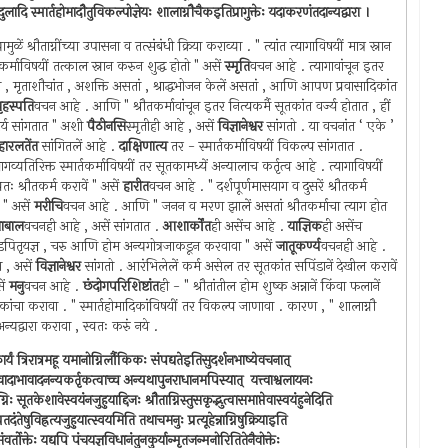
ंदुलादि स्मार्तहोमादौतुविकल्पोज्ञेयः शालाग्नौचैकइतिप्रागुक्तेः यदाकरणंतदान्यद्वारा ।
ामुळें श्रौताग्नींच्या उपासना व तत्संबंधी क्रिया कराव्या . " त्यांत त्यागाविषयीं मात्र स्नान
तकर्माविषयीं तत्काल स्नान करुन शुद्ध होतो " असें
स्मृति
वचन आहे . त्यागावांचून इतर
ांत , मृताशौचांत , अशक्ति असतां , श्राद्धभोजन केलें असतां , आणि आपण प्रवासादिकांत
ृहस्पति
वचन आहे . आणि " श्रौतकर्मावांचून इतर नित्यकर्मै सूतकांत वर्ज्य होतात , हीं
ार्य सांगतात " अशी
पैठीनसि
स्मृतीही आहे , असें
विज्ञानेश्वर
सांगतो . या वचनांत ‘ एके ’
हारलतेंत
सांगितलें आहे .
दाक्षिणात्य
तर - स्मार्तकर्माविषयीं विकल्प सांगतात .
ागव्यतिरिक्त स्मार्तकर्माविषयीं तर सूतकामध्यें अन्यालाच कर्तृत्व आहे . त्यागाविषयीं
ः श्रौतकर्म करावें " असें
हारीत
वचन आहे . " दर्शपूर्णमासयाग व दुसरें श्रौतकर्म
ो " असें
मरीचि
वचन आहे . आणि " जनन व मरण झालें असतां श्रौतकर्माचा त्याग होत
ाबाल
वचनही आहे , असें सांगतात .
आशार्कोंत
ही असेंच आहे .
याज्ञिक
ही असेंच
िंडपितृयज्ञ , चरु आणि होम अन्यगोत्रजाकडून करवावा " असें
जातूकर्ण्य
वचनही आहे .
 , असें
विज्ञानेश्वर
सांगतो . आरंभिलेलें कर्म असेल तर सूतकांत सपिंडानें देखील करावें
ें
मनु
वचन आहे .
छंदोगपरिशिष्टांत
ही - " श्रौतांतील होम शुष्क अन्नानें किंवा फलानें
ुलादिकांचा करावा . " स्मार्तहोमादिकांविषयीं तर विकल्प जाणावा . कारण , " शालाग्नौ
यद्वारा करावा , स्वतः करुं नये .
्यैः कार्यं त्रिरात्रमहू यमानोग्निर्लौकिकः संपद्यतेइतिसुदर्शनभाष्येवचनात् ‍
ादाभावादनन्यकर्तृकत्वाच्च अन्यथापुनराधानमपिस्यात् ‍ यत्त्वाश्वलायनः
िः सूतकेशावेस्वयंनजुहुयाद्दिजः श्रौताग्निस्तुसकृद्भुत्वासमाप्तेवास्वयंहुनेदिति
ेषुविह्रत्यजुहुयात्स्वयमिति तथाचमनुः प्रत्यूहेन्नाग्निषुक्रियाइति
वर्तोक्तेः यद्यपि पंचयज्ञविधानंतुनकुर्यान्मृतजन्मनोरितितेनैवोक्तेः