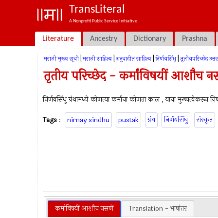
TransLiteral
A Nonprofit Public Service Initiative.
Literature
Ancestry
Dictionary
Prashna
|
|
|
|
मराठी मुख्य सूची
मराठी साहित्य
अनुवादीत साहित्य
निर्णयसिंधु
तृतीयपरिच्छेद उत्तरा
तृतीय परिच्छेद - कर्मांविषयीं आशौच नस
निर्णयसिंधु ग्रंथामध्ये कोणत्या कर्माचा कोणता काल , याचा मुख्यत्वेकरून नि
Tags
:
nirnay sindhu
pustak
ग्रंथ
निर्णयसिंधु
संस्कृत
कर्मांविषयीं आशौच नसणें
Translation - भाषांतर