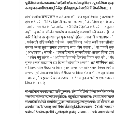
पूर्वनिषेधोव्यर्थस्तथाप्यापस्तंबादीनांवैश्वदेवस्यपंचयज्ञभिन्नत्वात्पृथडनिषेधः हरदत्तस
तस्यद्वावनध्यायौयदात्माशुचिर्यद्देशइतिब्रह्मयज्ञस्यैवाशौचेविशिष्यनिषेधात् ‍ ।
होमाविषयींचा
खरा प्रकार
म्हणजे असा कीं , ज्या बह्वृचादिकांचा ( ऋग्वेद्यादि
होम करुं नये . तैत्तिरीयादिकांनीं करावा . कारण , " तीन दिवस होम केला
. अग्नीचा समारोप केलेला असेल तर तैत्तिरीयानें देखील करुं नये . तर पु
नाहीं , म्हणजे आशौचांत समारोप व प्रत्यवरोह करण्याविषयीं वचन नाहीं . आण
करितां येतील तर दुसर्‍याकडून पुनराधानही होईल . आतां जें
आश्वलायन -
" 
, पर्वकालीं इष्टि कधींही करुं नये . स्मार्ताग्निमान् ‍ असेल त्यानें जननाशौचा
करावा अथवा सूतक समाप्त झाल्यावर स्वतः होम करावा . " या वचनानें सूतका
( आश्वलायन ) सांगतो - " स्मार्ताग्निमंतानें सूतकादिकांत आपला किंवा इत
. " तसेंच
मनु
सांगतो - " अग्नीच्या ठिकाणीं क्रियांचा विघात करुं नये . " वैश
सूतक असतां ब्राह्मणानें दहा दिवस वैश्वदेवरहित असावें " असें
संवर्तव
चन आहे .
सांगितल्यावरुन वैश्वदेवाचा निषेध झाला असतां वर सांगितलेला निषेध व्यर्थ आहे
असल्यामुळें पंचयज्ञांच्या निषेधानें वैश्वदेवाचा निषेध होत नाहीं . म्हणून निर
. कारण , " ब्रह्मयज्ञाचे दोन अनध्याय . शरीर अशुद्ध असणें हा एक अनध्याय 
निषेध केला आहे .
संध्यादीनामप्यपवादमाहापरार्केपुलस्त्यः संध्यामिष्टिंचरुंहोमंयावज्जीवंसमाचरेत
मनसोच्चारयेन्मंत्रान्प्राणायाममृतेद्विजः यत्तुचंद्रिकायांजाबालः संध्यापंचमहायज्ञा
संध्यादीनांविधीयते यच्चविष्णुपुराणं सर्वकालमुपासातुसंध्ययोः पार्थिवेष्यते अ
अर्घ्यांतामानसीसंध्याकुशवारिविवर्जितेतिशुद्धिदीपेच्यवनोक्तेः पैठीनसिस्त्वर्घ्येमंत्र
प्रयोगपारिजातेभरद्वाजोपि सूतकेमृतकेकुर्यात् ‍ प्राणायामममंत्रकं तथामार्जनमंत्रांस्तुमन