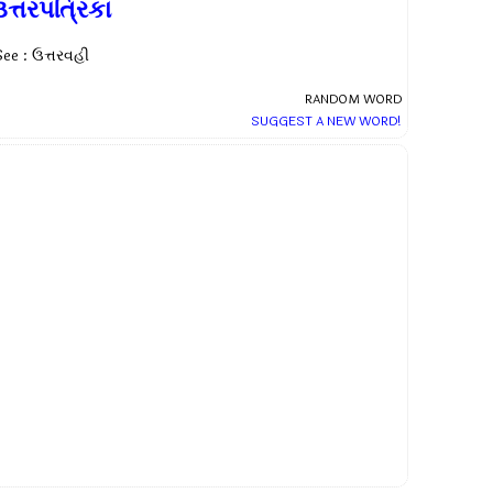
ત્તરપત્રિકા
See : ઉત્તરવહી
RANDOM WORD
SUGGEST A NEW WORD!