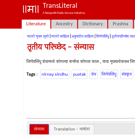
TransLiteral
A Nonprofit Public Service Initiative.
Literature
Ancestry
Dictionary
Prashna
|
|
|
|
मराठी मुख्य सूची
मराठी साहित्य
अनुवादीत साहित्य
निर्णयसिंधु
तृतीयपरिच्छेद उत्तरा
तृतीय परिच्छेद - संन्यास
निर्णयसिंधु ग्रंथामध्ये कोणत्या कर्माचा कोणता काल , याचा मुख्यत्वेकरून नि
Tags
:
nirnay sindhu
pustak
ग्रंथ
निर्णयसिंधु
संस्कृत
संन्यास
Translation - भाषांतर