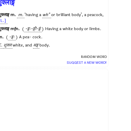
ुक्लाङ्ग
ुक्लाङ्ग
m.
m.
‘having a
wh°
or brilliant body’, a peacock,
[L.]
ुक्लाङ्ग
mfn.
(
-ङ्गः-ङ्गी-ङ्गं
) Having a white body or limbs.
m.
(
-ङ्गः
) A pea- cock.
E.
शुक्ल
white, and
अङ्ग
body.
RANDOM WORD
SUGGEST A NEW WORD!