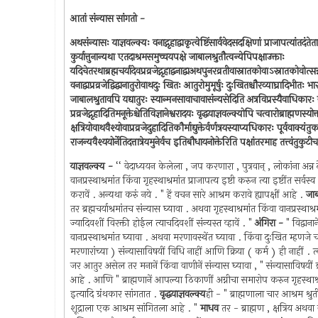
आतां संन्यास सांगतो -
अथसंन्यासः याज्ञवल्क्यः वनाद्गृहाद्वाकृत्वेष्टिंसार्ववेदसदक्षिणां प्राजापत्यांतदंत
कुर्यात्तुनान्यथा एतदाश्रमसमुच्चयपक्षे जाबालश्रुतौत्वन्येपिपक्षाउक्ताः
यदिचेतरथाब्रह्मचर्यादेवप्रव्रजेद्गृहाद्वनाद्वाअथपुनरव्रतीवास्नातकोवाऽस्नातकोवोत्सन्ना
वनाद्वाप्रव्रजेद्विद्वानातुरोवाथदुः खितः आतुरोमुमूर्षुः दुःखितश्चौरव्याघ्रादिभीतः भा
जाबालश्रुतावपि यद्यातुरः स्यान्मनसावाचावासंन्यसेदिति अत्रविप्रस्यैवाधिकारः ब्र
प्रव्रजेद्गृहादितिमनूक्तेश्चेतिविज्ञानेश्वरादयः वृद्धयाज्ञवल्क्योपि चत्वारोब्राह्मणस्य
क्षत्रियोवाथवैश्योवाप्रव्रजेदुहादितिकौर्माद्युक्तेर्वर्णत्रयस्याप्यधिकारः पूर्ववाक्
राजन्यवैश्ययोर्नेतिदत्तात्रेयमुनेर्वच इतिबौधायनोक्तेरिति पक्षांतरमाह तत्त्व
याज्ञवल्क्य -
‘‘ वेदाध्ययन केलेला , जप करणारा , पुत्रवान् , लोकांना अन्न
वानप्रस्थाश्रमांत किंवा गृहस्थाश्रमांत प्राजापत्य इष्टी करुन त्या इष्टींत 
करावें . अन्यथा करुं नये . " हें वचन सारे आश्रम करावे ह्यापक्षीं आहे .
जाब
तर ब्रह्मचर्याश्रमांतच संन्यास घ्यावा . अथवा गृहस्थाश्रमांत किंवा वानप्
ज्यादिवशीं विरक्ती होईल त्याचदिवशीं संन्यस्त व्हावें . "
अंगिरा -
" विद्वाना
वानप्रस्थाश्रमांत घ्यावा . अथवा मरणावस्थेंत घ्यावा . किंवा दुःखित म्हणजे चौ
मरणारांच्या ) संन्यासाविषयीं विधि नाहीं आणि क्रिया ( कर्म ) ही नाहीं . त
जर आतुर असेल तर मनानें किंवा वाणीनें संन्यास घ्यावा , " संन्यासाविषयी
आहे . आणि " ब्राह्मणानें आपल्या ठिकाणीं अग्नीचा समारोप करुन गृहस्थाश्रम
इत्यादि ग्रंथकार सांगतात .
वृद्धयाज्ञवल्क्य
ही - " ब्राह्मणाला चार आश्रम श्र
शूद्राला एक आश्रम सांगितला आहे . "
माधव
तर - ब्राह्मण , क्षत्रिय अथवा व