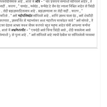
ल कुटीचकादिविषयक आहे . आतां जें
अत्रि -
" चार प्रकारचे संन्याशी सांगितले आहेत , ते
 नाहीं . कारण , " वागदंड , मनोदंड , कर्मदंड हे तीन दंड ज्याला निश्चित आहेत तो त्रिदंडी
ही ब्रह्मज्ञानरहितालाच आहे . ब्रह्मज्ञान्याला तर तोही नाहीं . कारण , "
 करितो . " असें
महोपनिषदांत
सांगितलें आहे . आणि ज्ञानच याला दंड , असें शेवटींही
करणारा , ज्ञानवर्जित तो महाभयंकर अशा महारौरव नरकांप्रत जातो " असें सांगतो , तें
 एका दंडाचा आश्रय करुन जीवन करणारे बहुत मनुष्य आहेत यांनीं आपल्या कर्माचा
 आतां जें
अश्वमेधपर्वांत -
" एकदंडी असो किंवा त्रिदंडी असो , शेंडी काढलेला असो
ंन्याशी ) तो पूज्य आहे . " असें सांगितलें आहे त्याची देखील वर सांगितलेली व्यवस्था