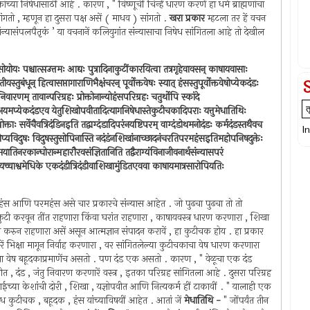
च्या निषेधासाठीं आहे . कारण , " विष्णूचीं चिन्हें धारण करणें हा धर्म ब्राह्मणांचा
ांगतो , म्हणून हा दुसरा पक्ष असें ( माधव ) सांगतो .
खरा प्रकार
म्हटला तर हें वचन
संन्यासंपलपैतृकं ’ या वचनानें कलियुगांत संन्यासाचा निषेध सांगितला आहे तो देखील
ोयोयः पश्चात्सउत्तमः आद्यः पुत्रादिनाकुटींकारयित्वा तत्रगृहेवावसन् काषायवासाः
्तुबंधून् हित्वासप्तागाराणिभैक्षंचरन् पूर्वोक्तवेषः स्यात् हंसस्तुपूर्वोक्तवेषोप्येकदंडः
निवारणम् तावान्परिग्रहः प्रोक्तोनान्योहंसपरिग्रहः चतुर्थोपि स्कांदे
त् अयमप्येकदंडएव येतुशिखोपवीतादित्यागनिषेधास्तेकुटीचकादिपराः यत्तुमेधातिथिः
प्रोक्ताः सर्वेचैवत्रिदंडिनइति तद्वाग्दंडादिपरंनयष्टिपरम् वाग्दंडोथमनोदंडः कर्मदंडस्तथैवच
I
 सोप्यविदुषः विदुषस्तुसोपिनास्ति नदंडंनशिखांनाच्छादनंचरतिपरमहंसइतिमहोपनिषदुक्तेः
 सयातिनरकान्घोरान्महारौरवसंज्ञितानिति तद्वैराग्यंविनाजीवनार्थसंन्यासपरं
 यच्चाश्वमेधिके एकदंडीत्रिदंडीवाशिखामुंडितएववा काषायमात्रसारोपियतिः
हंस आणि परमहंस असे चार प्रकारचे संन्यास आहेत . जो पुढचा पुढचा तो तो
्णकुटी करवून तींत राहणारा किंवा घरांत राहणारा , काषायवस्त्र धारण करणारा , शिखा
 करुन राहणारा असें असून आत्मज्ञान संपादन करावें , हा कुटीचक होय . हा प्रकार
ें भिक्षा मागून निर्वाह करणारा , वर सांगितलेल्या कुटीचकाचा वेष धारण करणारा
चा वेष बहूदकाप्रमाणेंच असतो . पण दंड एक असतो . कारण , " वेळूचा एक दंड
वीत , दंड , जंतु निवारण करणारें वस्त्र , इतका परिग्रह सांगितला आहे . दुसरा परिग्रह
गाईच्या केशांची दोरी , शिखा , यज्ञोपवीत आणि नित्यकर्म हीं टाकावीं . " यालाही एक
षेध कुटीचक , बहूदक , हंस यांच्याविषयीं आहेत . आतां जें
मेधातिथि -
" जोंपर्यंत तीन