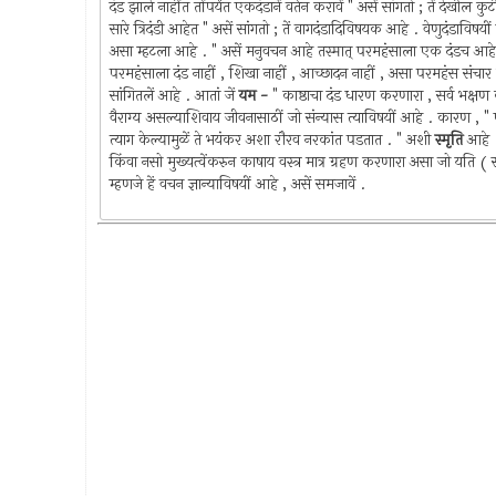
दंड झाले नाहींत तोंपर्यंत एकदंडानें वर्तन करावें " असें सांगतो ; तें देखी
सारे त्रिदंडी आहेत " असें सांगतो ; तें वागदंडादिविषयक आहे . वेणुदंडाविषयीं
असा म्हटला आहे . " असें मनुवचन आहे तस्मात् परमहंसाला एक दंडच आहे . तो
परमहंसाला दंड नाहीं , शिखा नाहीं , आच्छादन नाहीं , असा परमहंस संचार
सांगितलें आहे . आतां जें
यम -
" काष्ठाचा दंड धारण करणारा , सर्व भक्षण 
वैराग्य असल्याशिवाय जीवनासाठीं जो संन्यास त्याविषयीं आहे . कारण , "
त्याग केल्यामुळें ते भयंकर अशा रौरव नरकांत पडतात . " अशी
स्मृति
आहे .
किंवा नसो मुख्यत्वेंकरुन काषाय वस्त्र मात्र ग्रहण करणारा असा जो यति ( स
म्हणजे हें वचन ज्ञान्याविषयीं आहे , असें समजावें .