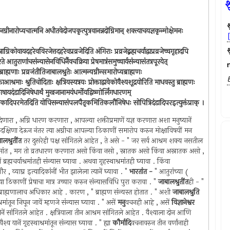
श
श
ेतानग्नीनारोप्यचात्मनि अधीतवेदोजपकृत्पुत्रवानन्नदोग्निमान् शक्त्याचयज्ञकृन्मोक्षेमनः
श
ग्निकोवायदहरेवविरजेत्तदहरेवप्रव्रजेदिति अंगिराः प्रव्रजेद्ब्रह्मचर्याद्वाप्रव्रजेच्चगृहादपि
रते आतुराणांचसंन्यासेनविधिर्नैवचक्रिया प्रेषमात्रंसमुच्चार्यसंन्यासंतत्रपूरयेत्
ाह्मणाः प्रव्रजंतीतिजाबालश्रुतेः आत्मन्यग्नीन्समारोप्यब्राह्मणः
ोक्ताआश्रमाः श्रुतिचोदिताः क्षत्रियस्यत्रयः प्रोक्ताद्वावेकोवैश्यशूद्रयोरिति माधवस्तु ब्राह्मणः
यंतुकाषायदंडादिनिषेधार्थं मुखजानामयंधर्मोयद्विष्णोर्लिंगधारणम्
ंतुकुटीचकादिपरमेतदिति योपिसन्यासंपलपैतृकमितिकलौनिषेधः सोपित्रिदंडादिपरइत्युक्तंप्राक् ।
 देणारा , अग्नि धारण करणारा , आपल्या शक्तीप्रमाणें यज्ञ करणारा अशा मनुष्यानें
सर्वस्व दक्षिणा देऊन नंतर त्या अग्नीचा आपल्या ठिकाणीं समारोप करुन मोक्षाविषयीं मन
ालश्रुतींत
तर दुसरेही पक्ष सांगितले आहेत , ते असे - " जर सर्व आश्रम शक्य नसतील
रस्थाश्रमांत , मग तो व्रतधारण करणारा असो किंवा नसो , स्नातक असो किंवा अस्नातक असो ,
नें ब्रह्मचर्याश्रमांतही संन्यास घ्यावा . अथवा गृहस्थाश्रमांतही घ्यावा . किंवा
र , व्याघ्र इत्यादिकांनीं भीत झालेला त्यानें घ्यावा . "
भारतांत -
" आतुरांच्या (
्या ठिकाणीं प्रेषाचा मात्र उच्चार करुन संन्यासविधि पुरा करावा . "
जाबालश्रुतींत
ही - "
ं ब्राह्मणालाच अधिकार आहे . कारण , " ब्राह्मण संन्यस्त होतात . " अशी
जाबालश्रुति
ांतून निघून जावें म्हणजे संन्यास घ्यावा . " असें
मनु
वचनही आहे , असें
विज्ञानेश्वर
ुतीनें सांगितले आहेत . क्षत्रियाला तीन आश्रम सांगितले आहेत . वैश्याला दोन आणि
ैश्य यानें गृहस्थाश्रमांतून संन्यास घ्यावा . " ह्या
कौर्मादि
वचनावरुन तीन वर्णांनाही