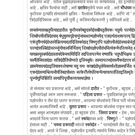
अधिकार आहे . वरील वृद्धयाज्ञवल्क्याचें वचन तर काषायवस्त्र , दंड इत्यादिकां
आहे . क्षत्रिय वैश्यांचा नाहीं , असें
दत्तात्रेय
मुनीचें वचन आहे . असें
बौधायन
स
कुटीचक इत्यादि संन्यासांचें क्षत्रिय - वैश्यांला निषेधक आहे . आणि जो ‘ 
त्रिदंडादिविषयक आहे , असें पूर्वीं ( कलिवर्ज्यप्रकरणीं ) सांगितलें आहे .
सचसंन्यासश्चतुर्घेत्याहहारीतः कुटीचकोबहूदकोहंसश्चैवतृतीयकः चतुर्थः परमोहंस
शिखोपवीतत्रिदंडवान् बंधुषुस्वगृहेवाभुंजानआत्मज्ञोभवेत् एतदत्यंताशक्तपरम् द्वितीयस
एकंतुवैणवंदंडंधारयेन्नित्यमादरादितिस्कांदात् विष्णुरपि यज्ञोपवीतंदंडंचवस्त्रंजंतु
परमहंसस्त्रिदंडंचरज्जुंगोवालनिर्मिताम् शिखांयज्ञोपवीतंचनित्यंकर्मपरित्यजे
यावन्नस्युस्त्रयोदंडास्तावदेकेनवर्तयेदिति तदपितत्परमेव यच्चात्रिः चतुर्धाभिक्षवः 
यस्यैतेनियतादंडाः सत्रिदंडीतिचोच्यते इतिमनूक्तेः तस्मात्परमहंसस्यैकदंडएव
ज्ञानमेवास्यदंडइतिवाक्यशेषाच्च यत्तु यमः काष्ठदंडोधृतोयेनसर्वाशीज्ञानवर्जितः
एकदंडंसमाश्रित्यजीवंतिबहवोनराः नरकेरौरवेघोरेकर्मत्यागात्पतंतितइतिस्मृतेः
पूज्योयुधिष्ठिरेति तस्यापिपूर्वोक्तव्यवस्थाज्ञेया ।
तो संन्यास चार प्रकारचा आहे , असें सांगतो
हारीत -
" कुटीचक , बहूदक , 
पूर्वीच्यापेक्षां उत्तम उत्तम समजावा . "
पहिला प्रकार -
पुत्रादिकांकडून पर
यज्ञोपवीत व तीन दंड धारण करणारा , आपल्या बांधवांकडे किंवा घरीं भोजन
अत्यंत अशक्ताविषयीं आहे .
दुसरा प्रकार -
आपल्या बांधवांना टाकून सात घर
असा असून आत्मज्ञान संपादावें , हा बहूदक होय .
तिसरा प्रकार -
हंस , या
आदरानें नित्य धारण करावा . " असें
स्कांद
वचन आहे .
विष्णु
ही - " यज्ञोप
हंसाला नाहीं . "
चवथा प्रकारही
सांगतो
स्कांदांत -
" परमहंसानें तीन दंड , 
दंडच आहे . आतां जे शिखा , यज्ञोपवीत इत्यादि त्यागांचे निषेध आहेत ते नि