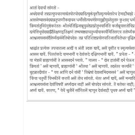
आतां देवार्चा सांगतो -
अथदेवार्चा तत्रप्रत्युपचारमाद्यंतयोरपोदद्यादित्युक्तंवृत्तौस्मृत्यर्थसारेच हेमाद्रौबाह
आसनेष्वासनंदद्यान्नतुपाणौकदाचन धर्मोसीत्यथमंत्रेणगृह्णीयुस्तेतुतान्‍ कुशान् धर्
क्रियतांतुनिरंगुष्ठंकरंततः ओंतथेतिद्विजाब्रूयुस्तेप्राप्नोतुभवानिति कर्ताब्रूयात्ततोविप्रः 
दत्वेत्तिभूयोदद्याद्वैदैवेक्षणइतिक्षणं तच्चषष्ठ्याचतुर्थ्यावाकार्यमितिसएव ततोर्
आश्वलायनानांदैवेर्घ्यदानंनेतिबोपदेवः तन्न परिशिष्टप्रयोगपारिजातविरोधात्‍ वृद्धिश्राद्
श्राद्धांत प्रत्येक उपचाराला आदीं व अंतीं उदक द्यावें, असें वृत्तींत व स्मृत्यर
आसन द्यावें. पितरांकडे वामभागीं व देवांकडे दक्षिणभागीं द्यावें. ” प्रचेता -
या मंत्रानें ब्राह्मणांनीं ते आसनदर्भ घ्यावे. ” गालव - “ दोन हातांनीं दर्भ घेऊन 
क्रियतां ’ असें म्हणावें, ब्राह्मणांनीं ‘ ओंतथा ’ असें म्हणावें. तदनंतर कर्त्यानें ‘ प्र
बृहन्नारदीयांत - “ यव आणि दर्भ यांनीं ‘ विश्वेषां देवानामिदमासनं ’ असें म्हणून
किंवा चतुर्थी विभक्तीनें करावें असें तोच सांगतो. नंतर अर्घ्य द्यावें, असें 
आश्वलायनांना देवांविषयीं अर्घ्यदान नाहीं असें बोपदेव सांगतो. तें बरोबर नाहीं;
अर्घ्य द्यावें. कारण, “ येथें श्रुतीनें सांगितलें म्हणून देवांनाही पृथक्‍ अर्घ्य 