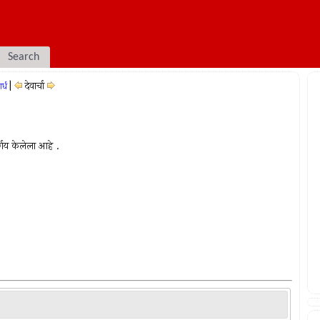
Search
|
देवार्चा
र्ध
र्णय केलेला आहे .