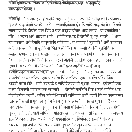
लौगाक्षिवाक्येसमासेनपाकादितंत्रैक्येनदर्शेवर्गद्वयवत्पृथक् ‍ श्राद्धंकुर्यात् ‍
नवश्राद्धंचतथेत्याह ।
लौगाक्षि -
" अन्वारोहण ( पत्नीचें सहगमन ) असतां दंपतींचें मृतदिवशीं पिंडनिर्वपण
म्हणजे श्राद्ध तंत्रानें करावें . जसें - दत्तकादिकाला दोन पित्यांचें श्राद्ध तंत्रानें सांगितलें
त्याप्रमाणें येथें दोघांना एक पिंड व एक ब्राह्मण योजून श्राद्ध करावें . या वचनांतील ‘
पिंड ’ शब्दाचा अर्थ श्राद्ध हा आहे . आणि नवश्राद्ध हें दोघांचें पृथक् ‍ करावें , " असा
ह्या वचनाचा अर्थ
हेमाद्रि
व
पृथ्वीचंद्र
करितात . या वचनांत ‘ मृताहनि ’ असें एकवचन
आहे त्यावरुन दोघांचा मृतदिवस भिन्न असो किंवा एक असो दोघांची मृततिथि एक
असली म्हणजे दोघांच्या श्राद्धाचा काल एक , कर्ता एक आणि पाक एक समजावा .
" एका चितीवर दोघांचें अधिरोहण असतां दोहांची मृततिथि एकच होते . एका पाकानें
एका पिंडावर दोघांचीं नांवें घ्यावीं . " असें
इतर स्मृतीचें
वचनही आहे .
अंत्येष्टिपद्धतींत नारायणभट्टांनीं
देखील सांगितलें आहे , - " सहगमन असतां स्त्रियांची
व पतीची उदकदानक्रिया एक व तशीच पिंडदानक्रिया एक . आणि प्रतिवार्षिक
श्राद्धही तसेंच होतें . सारीं नवश्राद्धें व सपिंडीकरण हीं पृथक् ‍ होतात . वृषोत्सर्ग एक
व त्या ठिकाणीं गोप्रदान एक समजावें . " दोघांची मृततिथि भिन्न असतां वार्षिक श्राद्ध
निरनिराळेंच करावें . वरील लौगाक्षिवचनानें वार्षिकाचे ठायीं तंत्राचें विधान केल्यावरुन
इतर सर्व श्राद्धांना पृथक्त्व ( वेगळेपणा ) प्राप्त असतां ‘ नवश्राद्धं पृथक् ‍ ’ हें वचन
व्यर्थ होऊन ‘ नवश्राद्धच पृथक् ‍ करावें ’ अशा परिसंख्येनें ( नियमानें ), इतर ग्रंथीं
पृथक् ‍ सांगितलेल्याही वार्षिक - षोडशश्राद्ध - तीर्थश्राद्ध - सपिंडीकरण - अन्वष्टक्य
इत्यादि श्राद्धांत तंत्रच करावें , असें
मदनपारिजात , निर्णयामृत
इत्यादि ग्रंथकार
सांगतात . ह्या तंत्रविधीच्या बलानें ज्येष्ठ पुत्र कर्ता असून त्याच्या सापत्न मातेचें
सहगमन असतां तिचा औरस पुत्र असला तरी दोघे अविभक्त असतील तर तिचें