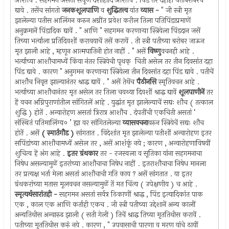
आशौच . सहगमन असतां संपूर्ण दशाहादि आशौच . पिंड तर दहाही पतीबरोबरच
द्यावे . तसेंच सांगतो
जनकशूलपाणि
व
शुद्धितत्त्व
यांत
व्यास -
" जी स्त्री मृत
झालेल्या पतीस आलिंगन करुन अग्नींत प्रवेश करील तिला पतिपिंडाप्रमाणें
अनुक्रमानें पिंडादिक द्यावें . " आणि " सहगमन करणार्‍या स्त्रियेला पिंडदान जसें
तिच्या भर्त्याला प्रतिदिवशीं करावयाचें तसें करावें . ती स्त्री पतीच्या बरोबर जाऊन
मृत झाली आहे , म्हणून आत्मघातिनी होत नाहीं . " असें
विष्णु
वचनही आहे .
भर्त्याच्या आशौचामध्यें किंवा नंतर स्त्रियेची पृथक् ‍ चिती असेल तर तीन दिवसांत दहा
पिंड द्यावे . कारण " अनुगमन करणार्‍या स्त्रियेला तीन दिवसांत दहा पिंड द्यावे . पतीचें
आशौच निवृत्त झाल्यानंतर श्राद्ध द्यावें . " असें तेथेंच
पैठीनसि
स्मृतिवचन आहे .
भर्त्याच्या आशौचानंतर मृत असेल तर तिला चवथ्या दिवशीं श्राद्ध द्यावें
शूलपाणीनें
तर
हें वचन अग्निपुराणांतील सांगितलें आहे . युद्धांत मृत झालेल्याचें सद्यः शौच ( तत्काल
शुद्धि ) होतें . अन्वारोहण असतां त्रिरात्र आशौच . दंपतींची एकचिती असतां ‘
संस्थितं पतिमालिंग्य० ’ ह्या वर सांगितलेल्या
व्यासवचना
वरुन स्त्रियेचें सद्यः शौच
होतें . असें
( स्मार्तगौड )
सांगतात . विदेशांत मृत झालेल्या पतीशीं अन्वारोहण इतर
सपिंडांच्या आशौचामध्यें असेल तर , असें आशंकूं नये ; कारण , अन्वारोहणाविषयीं
शुचित्व हें अंग आहे .
इतर ग्रंथकार
तर - रजस्वला व सूतिका यांना सहगमनाचा
निषेध असल्यामुळें इतरांच्या आशौचाचा निषेध नाहीं . इतराशौचाचा निषेध मानला
तर प्रत्यक्ष भर्ता मेला असतां आशौचाची गति काय ? असें सांगतात . या इतर
ग्रंथकरांच्या मतास मूलवचन नसल्यामुळें तें मत चिंत्य ( उपेक्षणीय ) च आहे .
स्मृत्यर्थसारांतही -
सहगमन असतां सर्वत्र ठिकाणीं श्राद्ध , पिंड इत्यादिकांत पाक
एक , काल एक आणि कर्ताही एकच . जी स्त्री पतीच्या उद्देशानें अन्य कालीं
अन्यतिथीस अन्वारुढ झाली ( सती गेली ) तिचें श्राद्ध तिच्या मृततिथीस करावें .
पतीच्या मृततिथीस करुं नये . कारण , " उपवासाची पारणा व मरण यांचे ठायीं