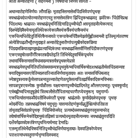
आतां अन्वारोहणा ( सहगमना ) विषयींचा निर्णय सांगतो -
अथान्वारोहणेनिर्णयः लौगाक्षिः मृताहनिसमासेनपिंडनिर्वपणंपृथक् ‍
नवश्राद्धंचदंपत्योरन्वारोहणएवतु समासेनतंत्रेण द्विपितृकश्राद्धवत् ‍ द्वयोरेकः पिंडोविप्रश्च
पिंडशब्दः श्राद्धपरः नवश्राद्धंपृथगितिहेमाद्रिपृथ्वीचंद्रौ अत्रमृताहनीत्येकत्वात् ‍
दिनभेदेदिनैक्येवामृततिथेरेकत्वेकालैक्यंकर्त्रैक्यंपाकैक्यंच
एकचित्यधिरोहेतुतिथिरेकैवजायते एकपाकेनपिंडैक्येद्वयोर्गृह्णीतनामनी इतिस्मृत्यंतराच्च
अंत्येष्टिपद्धतौभट्टैरप्युदाह्रतं अन्वारोहेतुनारीणांपत्युश्चैकोदकक्रिया
पिंडदानक्रियातद्वच्छ्राद्धंप्रत्याब्दिकंतथा नवश्राद्धानिसर्वाणिसपिंडीकरणंपृथक् ‍
एकएववृषोत्सर्गोगौरेकातत्रदीयतेइति तिथिभेदेतुवार्षिकंपृथगेव
तथावार्षिकेसमासविधानादन्यत्रसर्वत्रपृथक्त्वेप्राप्ते
नवश्राद्धमेवपृथगितिपरिसंख्ययान्यत्रपृथगुक्तेष्वपिवार्षिकषोडशश्राद्धतीर्थसपिंडनान्वष्ट
क्यादिषुसमासएवेतिमदनपारिजातनिर्णयामृतादयः अतः समासविधिबलात् ‍
ज्येष्ठपुत्रस्यकर्तृत्वेसापत्नमातुरन्वारोहणेतत्पुत्रेसत्यपितद्वार्षिकादिकमविभक्तः
सापत्नपुत्रएवज्येष्ठः कुर्यान्नौरसः वक्ष्यमाणपृथ्वीचंद्रादिमतेतु औरसएवमातुः पृथक्कुर्यात् ‍
एवंबह्वीष्वपिमातृषुज्ञेयं त्रिस्थलीसेतौपितामहचरणैरप्येवमुक्तम् ‍ यत्तुगार्ग्यः
एकचित्यांसमारुढौदंपतीनिधनंगतौ पृथक् ‍ श्राद्धंतयोः कुर्यादोदनंचपृथक् ‍ पृथक् ‍
ओदनंपिंडः तन्नवश्राद्धविषयं यत्तुभृगुः यासमारोहणंकुर्याद्भुर्तुश्चित्यांपतिव्रता
तांमृताहनिसंप्राप्तेपृथक् ‍ पिंडेनियोजयेत् ‍ प्रत्यब्दंचनवश्राद्धंयुगपत्तुसमाचरेत् ‍
तद्येषांवार्षिकमेकोद्दिष्टमुक्तंतद्विषयं प्रत्यब्दंचमृताहनीत्यन्वयः नवश्राद्धंयुगपदिति
दर्शेवर्गद्वयवदेकतंत्रेणपृथगित्यर्थमाह हेमाद्रिः
एतन्मृततिथेर्भेदविषयमितिपृथ्वीचंद्रनिर्णयामृताद्याः देवयाज्ञिकोप्येवम् ‍
पराशरमाधवस्तुगार्ग्यभृग्वादिवचनात् ‍