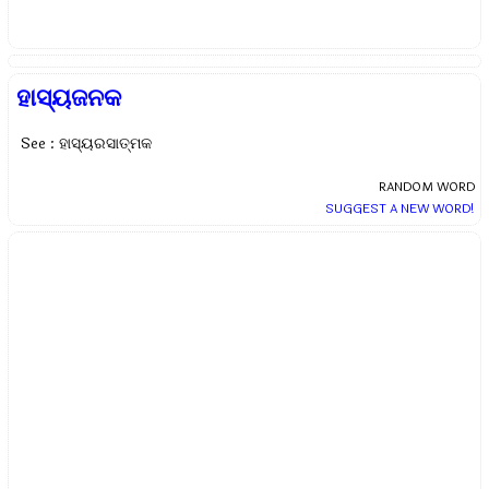
ହାସ୍ୟଜନକ
See : ହାସ୍ୟରସାତ୍ମକ
RANDOM WORD
SUGGEST A NEW WORD!