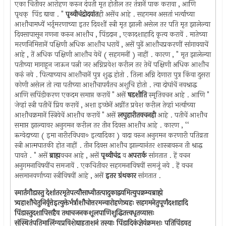
एका चितीवर आरोहण करुन दंपती मृत होतील तर तंत्रानें पाक करावा , आणि
पृथक् ‍ पिंड द्यावा . "
पृथ्वीचंद्रोदयांत
ही असेंच आहे . सहगमन असतां भर्त्याच्या
आशौचामध्यें भर्तृमरणाच्या इतर दिवशीं स्त्री मृत झाली असेल तर पति मृत झालेल्या
दिवसापासून गणना करुन आशौच , पिंडदान , एकादशाहादि कृत्य करावें . मातेच्या
मरणनिमित्तानें पक्षिणी अधिक आशौच धरावें , असें पुढें आशौचप्रकरणीं सांगावयाचें
आहे , तें अधिक पक्षिणी आशौच येथें ( सहगमनीं ) नाहीं . कारण , " मृत झालेल्या
पतीच्या मागाहून जाऊन पत्नी जर अग्निप्रवेश करील तर तेथें पक्षिणी अधिक आशौच
करुं नये . पित्याच्याच आशौचानें पुत्र शुद्ध होतो . तिला अग्नि देणारा पुत्र किंवा दुसरा
कोणी असेल तो त्या पतीच्या आशौचापर्यंतच अशुचि होतो . त्या दोघांचें नवश्राद्ध
आणि सपिंडीकरण एकदम समाप्त करावें " असें
षडशीति
स्मृतिवचन आहे . आणि "
जेव्हां स्त्री पतीचें प्रिय करावें , अशा इच्छेनें अग्नींत प्रवेश करील तेव्हां भर्त्याच्या
आशौचक्रमानें स्त्रियेचें आशौच करावें " असें
लघुहारीतवचनही
आहे . पतीचें आशौच
समाप्त झाल्यावर अनुगमन करील तर तीन दिवस आशौच आहे . कारण , ‘‘
ऋग्वेदाच्या ( इमा नारीरविधवा० इत्यादिका ) वादा वरुन अनुगमन करणारी पतिव्रता
स्त्री आत्मघातकी होत नाहीं . तीन दिवस आशौच झाल्यानंतर शास्त्रावरुन ती श्राद्ध
पावते . " असें
ब्राह्म
वचन आहे , असें
पृथ्वीचंद्र
व
अपरार्क
सांगतात . हें वचन
अनुगमनाविषयींच समजावें . एकचितीवर सहगमनाविषयीं समजूं नये . हें वचन
असमानवर्णाच्या स्त्रीविषयीं आहे , असें
इतर ग्रंथकार
सांगतात .
स्मार्तगौडास्तु देशांतरमृतेपत्यौसाध्वीतत्पादुकाद्वयमित्युपक्रम्यब्राह्मे
त्र्यहाशौचेतुनिर्वृत्तेइत्युक्तेर्भर्त्राशौचोत्तरमन्वारोहणेत्र्यहः सहगमनेतुपूर्णंदशाहादि
पिंडास्तुदशापिसहैव तथाचजनकशूलपाणिशुद्धितत्त्वधृतव्यासः
संस्थितंपतिमालिंग्यप्रविशेद्याहुताशनं तस्याः पिंडादिकंज्ञेयंक्रमशः पतिपिंडवत् ‍