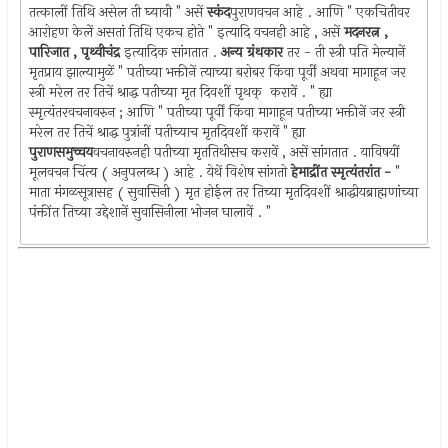
तत्कालीं तिथि असेल ती घ्यावी " असें
स्कंद
पुराणवचन आहे . आणि " एकचितीवर
आरोहण केलें असतां तिथि एकच होते " इत्यादि वचनही आहे , असें
मदनरत्न ,
पारिजात , पृथ्वीचंद्र
इत्यादिक सांगतात .
अन्य ग्रंथकार
तर - ती स्त्री पति मेल्यानें
मृतप्राय झाल्यामुळें " पतीच्या भक्तीनें त्याच्या बरोबर किंवा पूर्वीं अथवा मागाहून जर
स्त्री मरेल तर तिचें श्राद्ध पतीच्या मृत दिवशीं पृथक् ‍ करावें . " ह्या
स्मृत्यंतरवचनावरुन ; आणि " पतीच्या पूर्वीं किंवा मागाहून पतीच्या भक्तीनें जर स्त्री
मरेल तर तिचें श्राद्ध पुत्रांनीं पतीच्याच मृतदिवशीं करावें " ह्या
पुराणसमुच्चय
वचनावरुनही पतीच्या मृततिथीसच करावें , असें सांगतात . याविषयीं
मूलवचन चिंत्य ( अनुपलब्ध ) आहे . येथें विशेष सांगतो
हेमाद्रींत स्मृत्यंतरांत -
"
माता मंगळसूत्रासह ( सुवासिनी ) मृत होईल तर तिच्या मृतदिवशीं श्राद्धीयब्राह्मणांच्या
पंक्तींत तिच्या उद्देशानें सुवासिनीला भोजन घालावें . "