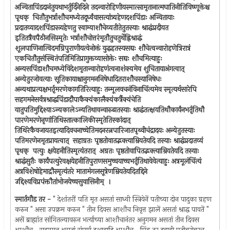
अन्वितापिंडदानंतुयथाभर्तुर्दिनेदिने तदन्वारोहिणीयस्मात्सामृतानात्मघातिनीतिविष्णूक्तेश्च
पृथक् ‍ चितौतुभर्त्राशौचमध्येतदूर्ध्वंवासत्यांत्र्यहेणदशपिंडाः अन्वितायाः
प्रदातव्यादशपिंडास्त्र्यहेणतु स्वाम्याशौचेव्यतीतेतुतस्याः श्राद्धंप्रदीयत
इतितत्रैवपैठीनसिस्मृतेः भर्त्राशौचोत्तरंमृतौतुचतुर्थेह्निश्राद्धं
शूलपाणिनात्विदमग्निपुराणीयत्वेनोक्तं युद्धहतस्यसद्यः शौचेत्वन्वारोहणेत्रिरात्रं
एकचितौतुसंस्थितंपतिमितिप्रागुक्तव्यासोक्तेः सद्यः शौचमित्याहुः
अन्यसपिंडाशौचमध्येविदेशमृतान्वारोहणंत्वनाशंक्यमेव शुचितायाअंगत्वात् ‍
अन्येतुरजोवत्याः सूतिकायाश्चानुगमननिषेधादितराशौचस्यानिषेधः
अन्यथाप्रत्यक्षभर्तृमरणेकागतिरित्याहुः तन्मूलवचनंविनाचिंत्यमेव स्मृत्यर्थसारेपि
सहगमनेसर्वत्रश्राद्धपिंडादौपाकैक्यंकालैक्यंकर्त्रैक्यंचेति
यातुपतिमुद्दिश्याऽन्यकालेऽन्यतिथावन्वारुढातस्याः श्राद्धंतत्क्षयतिथौकार्यंनभर्तृतिथौ
पारणेमरणेनृणांतिथिस्तात्कालिकीस्मृतेतिस्कांदात् ‍
तिथिरेकैवजायतइत्यादिवचनाच्चेतिमदनरत्नपारिजातपृथ्वीचंद्रादयः अन्येतुतस्याः
पतिमरणेनमृतप्रायत्वात् ‍ सहाग्रतः पृष्ठतोवातद्भक्त्याम्रियतेयदि तस्याः श्राद्धंप्रदातव्यं
पृथक् ‍ पत्युः क्षयेहनीतिस्मृत्यंतरात् ‍ अग्रतः पृष्ठतोवापितद्भक्त्याम्रियतेयदि तस्याः
श्राद्धंसुतैः कार्यंपत्युरेवक्षयेहनीतिपुराणसमुच्चयाच्चभर्तृतिथावेवेत्याहुः अत्रमूलंचिंत्यं
अत्रविशेषोहेमाद्रौस्मृत्यंतरे मातामंगलसूत्रेणम्रियतेयदितद्दिने
उद्दिश्यविप्रपंक्तौतांभोजयेच्चसुवासिनीम् ‍ ।
स्मार्तगौड तर -
" देशांतरीं पति मृत असतां साध्वी स्त्रियेनें पतीच्या दोन पादुका ग्रहण
करुन " असा उपक्रम करुन " तीन दिवस आशौच निवृत्त झालें असतां श्राद्ध पावतें "
असें ब्राह्मांत सांगितल्यावरुन भर्त्याच्या आशौचानंतर अनुगमन असतां तीन दिवस