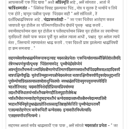
आपत्कालीं एक पिंड द्यावा " अशी
अग्निस्मृति
आहे , असें सांगतात . आतां जें
षटत्रिंशन्मतांत -
" स्त्रियेचा विवाह झाल्यावर पिंड , गोत्र व सूतक हें भर्त्याचें व तिचें
एक होतें ; म्हणून पत्नींना पृथक् ‍ पिंडदान नाहीं " असें सांगितलें , तें
दर्शादिश्राद्धविषयक आहे .
चंद्रप्रकाशांतही -
" जर एका चितीवर आरोहण करुन
जायापती मृत होतील तर पतिमरणदिवशींच दोघांचें पृथक् ‍ श्राद्ध करावें .
स्वामीसहवर्तमान दास मृत होतील व पतीसहवर्तमान स्त्रिया मृत होतील तर स्वामीच्या
मृतदिवशीं तंत्रानें पाक करुन पूर्वीं मृत असेल त्याला आधीं , पश्चात् ‍ मृत असेल त्याचें
नंतर , तिसर्‍याचें त्याच्यानंतर श्राद्ध करावें . एका दिवशीं प्राप्त झालेल्या श्राद्धांविषयीं
हा क्रम समजावा . "
सहगमनेसर्वत्रश्राद्धार्थमेकपाकइत्याह मदनरत्नेप्रचेताः एकचित्यांसमारुढौम्रियेतेदंपतीयदि
तंत्रेणश्रपणंकुर्यात्पृथक् ‍ पिंडंसमावपेत् ‍ पृथ्वीचंद्रोदयेप्येवं
अत्रभर्तुराशौचमध्येऽन्यदिनेस्त्रीमरणेपतिमरणदिनगणनयाशौचपिंडदानैकादशाहादिकार्यं
नात्रपक्षिणीवृद्धिः मृतंपतिमनुव्रज्यपत्नीचेदनलंगता नतत्रपक्षिणीकार्यापैतृकादेवशुद्ध्यति
पुत्रोन्योवाग्निदस्तस्यास्तावदेवाशुचिस्तयोः नवश्राद्धंसपिंडंचयुगपत्तुसमापयेदिति
षडशीतिमतात् ‍ यदानारीविशेदग्निंप्रियस्यप्रियवांछया
तदाशौचंविधातव्यंभर्त्राशौचक्रमेणहीतिलघुहारीतोक्तेश्च
भर्त्राशौचोत्तरमन्वारोहणेतुत्र्यहमाशौचं ऋग्वेदवादात्साध्वीस्त्रीनभवेदात्मघातिनी
त्र्यहाशौचेनिवृत्तेतुश्राद्धंप्राप्नोतिशास्त्रतइतिब्राह्मोक्तेरिति पृथ्वीचंद्रापरार्कौ
एतदन्वारोहणेएव नत्वेकचितौ ऋग्वेदवादः इमानारीरविधवेत्यादिः
एतदसवर्णापरमित्यन्ये ।
सहगमन असतां सर्वत्र श्राद्धासाठीं एक पाक , असें सांगतो
मदनरत्नांत प्रचेता -
" जर