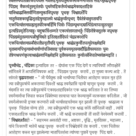
स्त्रीसत्त्वघातान्नरकाधिवासं भर्त्रासहमृतायातुनाकलोकमभीप्सती सार्हेच्छ्राद्धंपृथक् ‍
पिंडान् ‍ नैकत्वंतुस्मृतंतयोः पृथगेवहिकर्तव्यंश्राद्धमेकादशाहिकं
यानिश्राद्धानिसर्वाणितान्युक्तानिपृथक् ‍ पृथक् ‍ विश्वादर्शेपि
मातुर्गयाष्टकावृद्धिमृताहेषुमहालये श्राद्धंकुर्यात्पृथग् ‍ दैवंतंत्रंचानुगतावपि
एकचित्यांसमारुह्यमृतयोरेकबर्हिषि पित्रोः पिंडान्पृथग्दद्यात्पिंडंत्वापत्सुतत्सुत
इत्यग्निस्मृतेरित्याहुः यत्तुषटत्रिंशन्मते एकत्वंसागताभर्तुः पिंडेगोत्रेचसूतके नपृथक् ‍
पिंडदानंतुतस्मात्पत्नीषुविद्यते इतितद्दर्शादिपरं चंद्रप्रकाशेपि
एकचित्यांसमारुढौदंपतीप्रमृतौयदि पृथक् ‍ श्राद्धंप्रकुर्वीतपत्युरेवक्षयेहनि
मृतानामपिभृत्यानांभार्याणांपतिनासह पूर्वकस्यमृतस्यादौद्वितीयस्यततः पुनः
तंत्रेणश्रपणंकृत्वाश्राद्धंस्वामिक्षयेहनि तृतीयस्यततः कुर्यात्संनिपातेष्वयंक्रमइति ।
पृथ्वीचंद्र , चंद्रिका
इत्यादिक तर - दोघांना एक पिंड देणें व त्याविषयीं लौगाक्षीनें
सांगितलें तें आपत्तिविषयक आहे . पिंडदान पृथक् ‍ करावें , हा मुख्य कल्प आहे . तें
सांगतो
वृद्धपराशर -
" जी धैर्ययुक्त स्त्री भर्त्याच्या चितीवर आरोहण करुन मृत होते
त्या स्त्रीपुरुषांचें अकराव्या दिवशीं श्राद्ध स्वर्गप्राप्ति व्हावी म्हणून पृथक् ‍ करावें . जे
मंदमति नर त्या स्त्रीपुरुषांचें एकादशाहादिकांत एक श्राद्ध करितात ते नर तिच्या
स्वर्गमार्गाचा विघात करुन स्त्रियेच्या सत्वाचा घात केल्यामुळें नरकवास करितील . जी
स्वर्गलोकाची इच्छा करणारी स्त्री भर्त्यासहवर्तमान मृत झाली ती पृथक् ‍ श्राद्धाला व
पृथक् ‍ पिंडांना योग्य होते . त्या स्त्रीपुरुषांचें एक श्राद्ध कोठें सांगितलें नाहीं . त्यांचें
एकादशाहिक श्राद्ध वेगळेंच करावें . जीं श्राद्धें करावयाचीं तीं सारीं वेगवेगळीं करावीं .
"
विश्वादर्शांत
ही - " सहगमन असतांही गया , अष्टका , वृद्धि , मृतदिवस , महालय ,
यांचे ठिकाणीं मातेचें श्राद्ध पृथक् ‍ करावें व विश्वेदेवांचें तंत्र करावें . एका चितीवर
आरोहण करुन मृत झालेल्या मातापितरांना त्यांच्या पुत्रानें पृथक् ‍ पिंड द्यावे .