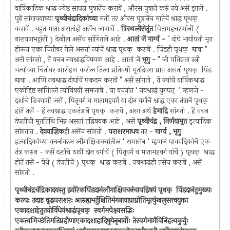
वार्षिकादिक श्राद्ध ज्येष्ठ सापत्न पुत्रानेंच करावें , औरस पुत्रानें करुं नये असें झालें .
पुढें सांगावयाच्या
पृथ्वीचंद्रादिकांच्या
मतीं तर औरस पुत्रानेंच मातेचें श्राद्ध पृथक् ‍
करावें . बहुत माता असतांही असेंच जाणावें .
त्रिस्थलीसेतूंत
पितामहचरणांनीं (
नारायणभट्टांनीं ) देखील असेंच सांगितलें आहे .
आतां जें गार्ग्य -
" दोघे भार्यापती मृत
होऊन एका चितीवर गेले असतां त्यांचें श्राद्ध पृथक् ‍ करावें . पिंडही पृथक् ‍ द्यावा "
असें सांगतो , तें वचन नवश्राद्धविषयक आहे . आतां जें
भृगु -
" जी पतिव्रता स्त्री
भर्त्याच्या चितीवर आरोहण करील तिला प्रतिवर्षीं मृतदिवस प्राप्त असतां पृथक् ‍ पिंड
द्यावा . आणि नवश्राद्ध दोघांचें एकदम करावें " असें सांगतो , तें ज्यांचें वार्षिकश्राद्ध
एकोद्दिष्ट सांगितलें त्यांविषयीं समजावें . या वचनांत ‘ नवश्राद्धं युगपत् ‍ ’ म्हणजे -
दर्शाचे ठिकाणीं जसें , पितृवर्ग व मातामहवर्ग या दोन वर्गांचें श्राद्ध एका तंत्रानें पृथक् ‍
होतें तसें - हें नवश्राद्ध एकतंत्रानें पृथक् ‍ करावें , असा अर्थ
हेमाद्रि
सांगतो . हें वचन
दंपतींची मृततिथि भिन्न असतां तद्विषयक आहे , असें
पृथ्वीचंद्र , निर्णयामृत
इत्यादिक
सांगतात .
देवयाज्ञिक
ही असेंच सांगतो .
पराशरमाधव
तर -
गार्ग्य , भृगु
इत्यादिकांच्या वचनांवरुन लौगाक्षिवाक्यांतील ‘ समासेन ’ म्हणजे पाकादिकांचें एक
तंत्र करुन - जसें दर्शाचे ठायीं दोन वर्गांचें ( पितृवर्ग व मातामहवर्ग यांचें ) पृथक् ‍ श्राद्ध
होतें तसें - येथें ( दंपतींचें ) पृथक् ‍ श्राद्ध करावें . नवश्राद्धही तसेंच करावें , असें
सांगतो .
पृथ्वीचंद्रचंद्रिकादयस्तु द्वयोरेकपिंडदानंलौगाक्षिवचनंचापद्विषयं पृथक् ‍ पिंडदानंतुमुख्यः
कल्पः तदाह वृद्धपराशरः आरुह्यभर्तुश्चितिमंगनायाप्राप्नोतिमृत्युंखलुसत्त्वयुक्ता
एकादशाहेतुतयोर्विधेयंश्राद्धंपृथक् ‍ स्वर्गमपेक्ष्यसद्भिः
एकत्वमिच्छंतिमतिप्रहीणाएकादशाहादिषुयेनृनार्योः तेस्वर्गमार्गंविनिहत्यकुर्युः