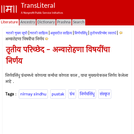
TransLiteral
A Nonprofit Public Service Initiative.
Literature
Ancestry
Dictionary
Prashna
Search
|
|
|
|
|
मराठी मुख्य सूची
मराठी साहित्य
अनुवादीत साहित्य
निर्णयसिंधु
तृतीयपरिच्छेद उत्तरार्ध
अन्वारोहणा विषयींचा निर्णय
तृतीय परिच्छेद - अन्वारोहणा विषयींचा
निर्णय
निर्णयसिंधु ग्रंथामध्ये कोणत्या कर्माचा कोणता काल , याचा मुख्यत्वेकरून निर्णय केलेला
आहे .
Tags
:
nirnay sindhu
pustak
ग्रंथ
निर्णयसिंधु
संस्कृत