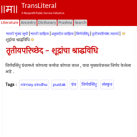
TransLiteral
A Nonprofit Public Service Initiative.
Literature
Ancestry
Dictionary
Prashna
Search
|
|
|
|
|
मराठी मुख्य सूची
मराठी साहित्य
अनुवादीत साहित्य
निर्णयसिंधु
तृतीयपरिच्छेद उत्तरार्ध
शूद्रांचा श्राद्धविधि
तृतीयपरिच्छेद - शूद्रांचा श्राद्धविधि
निर्णयसिंधु ग्रंथामध्ये कोणत्या कर्माचा कोणता काल , याचा मुख्यत्वेकरून निर्णय केलेला
आहे .
Tags
:
nirnay sindhu
pustak
ग्रंथ
निर्णयसिंधु
संस्कृत