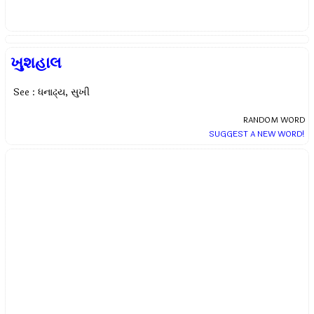
ખુશહાલ
See : ધનાઢ્ય, સુખી
RANDOM WORD
SUGGEST A NEW WORD!