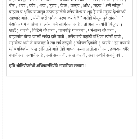
चीन , शबर , बर्बर , शक , तुषार , कंक , पल्हव , आंध्र , मद्रक " असें सांगून "
ब्राह्मण व क्षत्रिय यांपासून उत्पन्न झालेले तसेच वैश्य व शूद्र हे सर्व मनुष्य देशांमध्यें
राहणारे आहेत , यांनीं कसे धर्म आचरण करावे ? " असेंही बोलून पुढें सांगतो - "
वेदप्रोक्त धर्म व क्रिया हा त्यांना धर्म सांगितला आहे . तो असा - त्यांनीं पितृयज्ञ (
श्राद्धें ) करावे , विहिरी बांधाव्या , पाणपोई घालाव्या , धर्मशाळा बांधाव्या ,
ब्राह्मणांस योग्य कालीं सर्वदा दानें द्यावीं , तसेंच सर्व यज्ञांची दक्षिणा त्यांनीं द्यावी ,
महायोग्य असे जे पाकयज्ञ ते त्या सर्व दस्यूंनीं ( म्लेच्छादिकांनीं ) करावे " ह्या वचनानें
म्लेच्छादिकांना श्राद्ध सांगितलें आहे तेंही आपआपल्या ज्ञातीला भोजन , द्रव्यदान वगैरे
करावें अशा अर्थाचें आहे , असें समजावें . श्राद्ध करावें , अशा अर्थाचें समजूं नये .
इति श्रीनिर्णयसंधौ अधिकारनिर्णये भाषाटीका समाप्ता ।