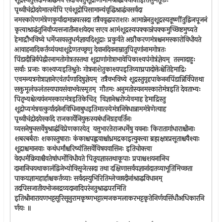
शूद्रस्यतुसदामश्राद्धमेव सदाचैवतुशूद्राणामामश्राद्धंविधीयतइतिसुमंतूक्तेः
पृथ्वीचंद्रोदयेमात्स्येपि एवंशूद्रोपिसामान्यंवृद्धिश्राद्धंचसर्वदा
नमस्कारेणमंत्रेणकुर्यादामान्नवत्सदा तत्रैववृद्धपराशरः आमान्नेनतुशूद्रस्यतूष्णींतुद्विजपूजनं
कृत्वाश्राद्धंतुनिर्वाप्यसजातीनाशयेदथ सएव आमंशूद्रस्यपक्कान्नंपक्कमुच्छिष्टमुच्यते
हेमाद्रौभविष्ये धर्मेप्सवस्तुधर्मज्ञायदिशूद्राः प्रकुर्वते अग्नौकरणमंत्रश्चनमस्कारोविधीयते
आवाहनादिकर्तव्यंयथाशूद्रेणतच्छृणु देवानांदेवनाम्नातुपितृणांनामगोत्रतः
पिंडादीन्निर्वपेद्वीरनामतोगोत्रतस्तथा शूद्राणांगोत्राभावेपिकाश्यपंगोत्रंज्ञेयम् ‍ तस्मादाहुः
सर्वाः प्रजाः काश्यप्यइतिश्रुतेः गोत्रनाशेतुकाश्यपइतिव्याघ्रपादोक्तेश्चेतिहेमाद्रिः
एवमन्यत्रगोत्राज्ञानेएवंतर्पणादिषुज्ञेयम् ‍ तत्रैवभविष्ये शूद्रस्तुगृहपाकेननपिंडान्निर्विपेत्तथा
सक्तुमूलंफलंतस्यपायसंवाभवेत्स्मृतम् ‍ गौतमः अनुमतोस्यनमस्कारोमंत्रइति देवताभ्यः
पितृभ्यश्चेत्ययंनमस्कारमंत्रइतिकेचित् ‍ विज्ञानेश्वरोप्येवमाह हेमाद्रिस्तु
शूद्रोप्यमंत्रवत्कुर्यादनेनविधिनाबुधइतिमात्स्येमंत्रनिषेधान्नाममंत्रेणेत्याह
पृथ्वीचंद्रोदयेस्कांदे राजकार्येनियुक्तस्यबंधनिग्रहवर्तिनः
व्यसनेषुचसर्वेषुश्राद्धंविप्रेणकारयेत् ‍ यत्तुभारतेराजधर्मेषु यवनाः किरातागांधाराश्चीनाः
शबरबर्बराः शकास्तुषाराः कंकाश्चपह्लवाश्चांध्रमद्रकाइत्युक्त्वा ब्रह्मक्षत्रप्रसूताश्चवैश्याः
शूद्राश्चमानवाः कथंधर्मांश्चरिष्यंतिसर्वेविषयवासिनः इतिचोक्त्वा
वेदधर्मक्रियाश्चैवतेषांधर्मोविधीयते पितृयज्ञास्तथाकूपाः प्रपाश्चशयनानिच
दानानिचयथाकालंद्विजेभ्योविसृजेत्सदा तथा दक्षिणासर्वयज्ञानांदातव्याभूतिमिच्छता
पाकयज्ञामहार्हाश्चकर्तव्याः सर्वदस्युभिरितिम्लेच्छादीनांश्राद्धविधानम् ‍
तदपिसजातीयभोजनद्रव्यदानादिपरंनतुश्राद्धपरमिति
इतिश्रीनारायणभट्टसूरिसूनुरामकृष्णभट्टात्मजकमलाकरभट्टकृतेनिर्णयसिंधौअधिकारनि
र्णयः ॥