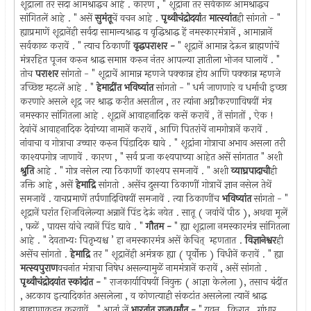
शूद्राला तर सदा आमश्राद्धच आहे . कारण , " शूद्रांना तर सर्वकाळ आमश्राद्धच
सांगितलें आहे . " असें
सुमंतू
चें वचन आहे .
पृथ्वीचंद्रोदयां
त
मात्स्यांत
ही सांगतो - "
ह्याप्रमाणें शूद्रानेंही सर्वदा सामान्यश्राद्ध व वृद्धिश्राद्ध हें नमस्कारमंत्रानें , आमान्नानें
सर्वकाळ करावें . " त्याच ठिकाणीं
वृद्धपराशर -
" शूद्रानें आमान्न देऊन ब्राह्मणांचें
मंत्ररहित पूजन करुन श्राद्ध समाप्त करुन नंतर आपल्या ज्ञातीला भोजन घालावें . "
तोच
पराशर
सांगतो - " शूद्राचें आमान्न म्हणजे पक्कान्न होय आणि पक्कान्न म्हणजे
उच्छिष्ट म्हटलें आहे . "
हेमाद्रींत भविष्यांत
सांगतो - " धर्म जाणणारे व धर्माची इच्छा
करणारे असले शूद्र जर श्राद्ध करीत असतील , तर त्यांना अग्नौकरणाविषयीं मंत्र
नमस्कार सांगितला आहे . शूद्रानें आवाहनादिक कसें करावें , तें सांगतों , ऐक !
देवांचें आवाहनादिक देवांच्या नामानें करावें , आणि पितरांचें नामगोत्रानें करावें .
नांवाचा व गोत्राचा उच्चार करुन पिंडादिक द्यावे . " शूद्रांना गोत्राचा अभाव असला तरी
काश्यपगोत्र जाणावें . कारण , " सर्व प्रजा कश्यपाच्या आहेत असें सांगतात " अशी
श्रुति
आहे . " गोत्र नसेल त्या ठिकाणीं काश्यप समजावें . " अशी
व्याघ्रपादाची
ही
उक्ति आहे , असें
हेमाद्रि
सांगतो . असेंच दुसर्‍या ठिकाणीं गोत्राचें ज्ञान नसेल तेथें
समजावें . याचप्रमाणें तर्पणादिविषयीं समजावें . त्या ठिकाणींच
भविष्यांत
सांगतो - "
शूद्रानें घरांत शिजविलेल्या अन्नानें पिंड देऊं नयेत . सातू ( जवांचें पीठ ), अथवा मूलें
, फळें , पायस यांचे त्यानें पिंड द्यावे . "
गौतम -
" ह्या शूद्राला नमस्कारमंत्र सांगितला
आहे . " देवताभ्यः पितृभ्यश्च ’ हा नमस्कारमंत्र असें केचित् ‍ म्हणतात .
विज्ञानेश्वर
ही
असेंच सांगतो .
हेमाद्रि
तर " शूद्रानेंही अमंत्रक ह्या ( पूर्वोक्त ) विधीनें करावें . " ह्या
मत्स्यपुराण
वचनांत मंत्राचा निषेध असल्यामुळें नाममंत्रानें करावें , असें सांगतो .
पृथ्वीचंद्रोदयांत स्कांदांत -
" राजकार्याविषयीं नियुक्त ( आज्ञा केलेला ), तसाच बंदींत
, अटकाव इत्यादिकांत असलेला , व कोणत्याही संकटांत असलेला त्यानें श्राद्ध
ब्राह्मणाकडून करवावें . " आतां जें
भारतांत राजधर्मांत -
" यवन , किरात , गांधार ,