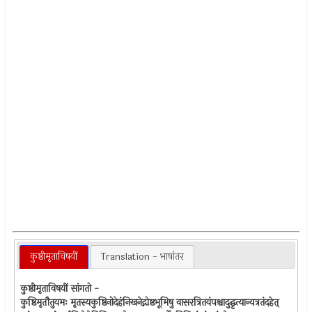
कुष्ठीमृताविषयीं
Translation - भाषांतर
कुष्ठीमृताविषयीं सांगतो -
कुष्ठिमृतौतुयमः मृतस्यकुष्ठिनोदेहंनिखनेद्गोष्ठभूमिषु वासरत्रितयंपश्चादुद्धृत्यान्यत्रतंदहेत्