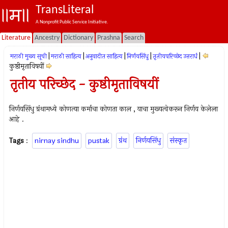
TransLiteral
A Nonprofit Public Service Initiative.
Literature
Ancestry
Dictionary
Prashna
Search
|
|
|
|
|
मराठी मुख्य सूची
मराठी साहित्य
अनुवादीत साहित्य
निर्णयसिंधु
तृतीयपरिच्छेद उत्तरार्ध
कुष्ठीमृताविषयीं
तृतीय परिच्छेद - कुष्ठीमृताविषयीं
निर्णयसिंधु ग्रंथामध्ये कोणत्या कर्माचा कोणता काल , याचा मुख्यत्वेकरून निर्णय केलेला
आहे .
Tags
:
nirnay sindhu
pustak
ग्रंथ
निर्णयसिंधु
संस्कृत