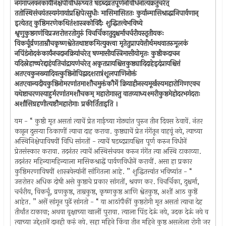
नगंगाप्लवनंकार्यंनिक्षेपेविधिरुच्यते षडब्दव्रतपूर्णेनविधिनांत्यंक्रतुंचरेत्
ततोस्थिसंचयंतस्यगंगायांप्रक्षिपेत्सुधीः मासिमासिततः कुर्यान्मासिश्राद्धानिपार्वणान्
इत्येतत् कुष्ठिमरणेकथितंशास्त्रकोविदैः शुद्धितत्त्वेभविष्ये
श्रृणुकुष्ठगणंविप्रउत्तरोत्तरतोगुरुं विचर्चिकातुदुश्चर्माचर्चरीयस्तृतीयकः
विकर्चूर्व्रणताम्रौचकृष्णश्वेतेतथाष्टकमित्युक्त्वा मृतेतुप्रापयेत्तीर्थमथवातरुमूलकं
नपिंडंनोदकंकार्यंनचदानक्रियांचरेत् षण्मासीयस्त्रिमासीयोमृतः कुष्ठीकदाचन
यदिस्नेहाच्चरेद्दाहंयतिचांद्रायणंचरेत् अकृतप्रायश्चित्तकुष्ठ्यादिदाहेइदंप्रायश्चित्तं
अतएवकुनख्यादिवत्कुष्ठिनोपिद्वादशरात्रंशूलपाणिनोक्तं
अतएवान्यदीयकुष्ठिनोमरणांतमाशौचमुक्तंकौर्मे क्रियाहीनस्यमूर्खस्यमहारोगिणएवच
यथेष्टाचरणस्याहुर्मरणांतमशौचकम् महारोगास्तु वातव्याध्यश्मरीकुष्ठमेहोदरभगंदराः
अर्शांसिग्रहणीत्यष्टौमहारोगाः प्रकीर्तिताइति ।
यम - “ कुष्ठी मृत असतां त्याचें प्रेत गाईच्या गोठ्यांत पुरुन तीन दिवस ठेवावें. नंतर
काढून दुसर्‍या ठिकाणीं त्याचा दाह करावा. कुष्ठ्याचें प्रेत गंगेंतून वाहवूं नये, त्याच्या
अस्थिनिक्षेपाविषयीं विधि सांगतों - त्याचें षडब्दप्रायश्चित्त पूर्ण करुन विधीनें
प्रेतसंस्कार करावा. तदनंतर त्याचें अस्थिसंचयन करुन गंगेंत त्या अस्थि टाकाव्या.
तदनंतर महिन्यामहिन्याला मासिकश्राद्धें पार्वणविधीनें करावीं. असा हा प्रकार
कुष्ठिमरणाविषयीं शास्त्रवेत्त्यांनीं सांगितला आहे. ” शुद्धितत्त्वांत भविष्यांत - “
उत्तरोत्तर अधिक दोषी असे कुष्ठाचे प्रकार सांगतों, श्रवण कर. विचर्चिका, दुश्चर्मा,
चर्चरीय, विकर्चू, व्रणकुष्ठ, ताम्रकुष्ठ, कृष्णकुष्ठ आणि श्वेतकुष्ठ, अशीं आठ कुष्ठें
आहेत. ” असें सांगून पुढें सांगतो - “ या आठांपैकीं कुष्ठरोगी मृत असतां त्याचा देह
तीर्थांत टाकावा; अथवा वृक्षाच्या खालीं पुरावा. त्याला पिंड देऊं नये, उदक देऊं नये व
त्याच्या उद्देशानें दानही करुं नये. सहा महिने किंवा तीन महिने कुष्ठ असलेला रोगी जर