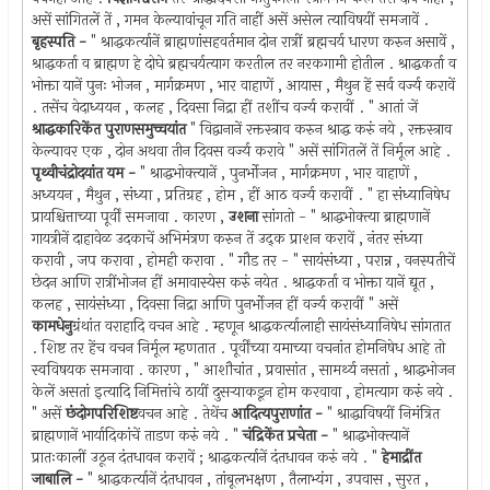
असें सांगितलें तें , गमन केल्यावांचून गति नाहीं असें असेल त्याविषयीं समजावें .
बृहस्पति -
" श्राद्धकर्त्यानें ब्राह्मणांसहवर्तमान दोन रात्रीं ब्रह्मचर्य धारण करुन असावें ,
श्राद्धकर्ता व ब्राह्मण हे दोघे ब्रह्मचर्यत्याग करतील तर नरकगामी होतील . श्राद्धकर्ता व
भोक्ता यानें पुनः भोजन , मार्गक्रमण , भार वाहाणें , आयास , मैथुन हें सर्व वर्ज्य करावें
. तसेंच वेदाध्ययन , कलह , दिवसा निद्रा हीं तशींच वर्ज्य करावीं . " आतां जें
श्राद्धकारिकेंत पुराणसमुच्चयांत
" विद्वानानें रक्तस्त्राव करुन श्राद्ध करुं नये , रक्तस्त्राव
केल्यावर एक , दोन अथवा तीन दिवस वर्ज्य करावे " असें सांगितलें तें निर्मूल आहे .
पृथ्वीचंद्रोदयांत यम -
" श्राद्धभोक्त्यानें , पुनर्भोजन , मार्गक्रमण , भार वाहाणें ,
अध्ययन , मैथुन , संध्या , प्रतिग्रह , होम , हीं आठ वर्ज्य करावीं . " हा संध्यानिषेध
प्रायश्चित्ताच्या पूर्वीं समजावा . कारण ,
उशना
सांगतो - " श्राद्धभोक्त्या ब्राह्मणानें
गायत्रीनें दाहावेळ उदकाचें अभिमंत्रण करुन तें उद्क प्राशन करावें , नंतर संध्या
करावी , जप करावा , होमही करावा . " गौड तर - " सायंसंध्या , परान्न , वनस्पतीचें
छेदन आणि रात्रींभोजन हीं अमावास्येस करुं नयेत . श्राद्धकर्ता व भोक्ता यानें द्यूत ,
कलह , सायंसंध्या , दिवसा निद्रा आणि पुनर्भोजन हीं वर्ज्य करावीं " असें
कामधेनु
ग्रंथांत वराहादि वचन आहे . म्हणून श्राद्धकर्त्यालाही सायंसंध्यानिषेध सांगतात
. शिष्ट तर हेंच वचन निर्मूल म्हणतात . पूर्वींच्या यमाच्या वचनांत होमनिषेध आहे तो
स्वविषयक समजावा . कारण , " आशौचांत , प्रवासांत , सामर्थ्य नसतां , श्राद्धभोजन
केलें असतां इत्यादि निमित्तांचे ठायीं दुसर्‍याकडून होम करवावा , होमत्याग करुं नये .
" असें
छंदोगपरिशिष्ट
वचन आहे . तेथेंच
आदित्यपुराणांत -
" श्राद्धाविषयीं निमंत्रित
ब्राह्मणानें भार्यादिकांचें ताडण करुं नये . "
चंद्रिकेंत प्रचेता -
" श्राद्धभोक्त्यानें
प्रातःकालीं उठून दंतधावन करावें ; श्राद्धकर्त्यानें दंतधावन करुं नये . "
हेमाद्रींत
जाबालि -
" श्राद्धकर्त्यानें दंतधावन , तांबूलभक्षण , तैलाभ्यंग , उपवास , सुरत ,