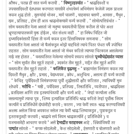
औषध , परान्न हीं सात वर्ज्य करावीं . "
विष्णुरहस्यांत -
" श्राद्धदिवशीं व
उपवासदिवशीं दंतधावन करणारा गायत्रीनें शंभरवेळां अभिमंत्रण केलेलें उदक प्राशन
करुन शुद्ध होतो . दुसर्‍यांदां भोजन , मार्ग चालणें , वाहनावर बसणें , आयास , मैथुन ,
दान , प्रतिग्रह , होम हीं आठ श्राद्धभोक्त्यानें वर्ज्य करावीं . " सोमोत्पत्तिग्रंथांत - "
सोम वनस्पतींत गेला असतां जो मनुष्य वनस्पतीची हिंसा करील तो घोर अशा
भ्रूणहत्यापातकानें युक्त होईल , यांत संशय नाहीं . " हा निषेध विहित जी
इध्मादिकांसाठीं हिंसा ती वर्ज्य करुन इतर हिंसाविषयक समजावा . " सोम
वनस्पतींत गेला असतां जो बैलांकडून ओझें वाहवितो त्याचे पितर पंधरा वर्षै उपोषित
राहतात . सोम वनस्पतींत गेला असतां जो मंथन करितो त्याच्या चिरकाल असलेल्या
गाई नष्ट होतात . " वनस्पतिगत गेलेल्या सोमाचें स्वरुप सांगतो
पृथ्वीचंद्रोदयांत व्यास
-
" सोम सूर्यांत तीन मुहूर्त राहातो , उदकांत तीन मुहूर्त , गाईंत तीन मुहूर्त आणि
वनस्पतींत तीन मुहूर्त राहातो . "
कलिकेंत वृद्धमनु -
" ब्राह्मणांस निमंत्रण करुन त्या
दिवशीं मैथुन , क्षौर , प्रमाद , वेदाध्ययन , क्रोध , अशुचित्व , असत्य हीं वर्ज्य करावीं
. " केचित् ‍ पूर्वदिवशीं निमंत्रणाच्या पूर्वीं शुद्धीसाठीं क्षौर करितात , त्याविषयीं मूळ
शोधावें .
मरीचि -
" षष्ठी , पर्वदिवस , प्रतिपदा , रिक्तातिथि , व्यतीपात , श्राद्धदिवस
, व्रतदिवस आणि रात्र इतक्यांचेठायीं क्षौर वर्ज्य आहे . " जेव्हां कर्त्याला शक्ति
नसल्यामुळें त्याचा पुत्र , शिष्य इत्यादिक प्रतिनिधि श्राद्ध करितो तेव्हां पूर्वोक्त नियम
कर्त्यानें व प्रतिनिधीनें दोघांनींही करावे ; कारण , ज्या वेळीं स्वतः श्राद्ध करण्याविषयीं
अशक्त असेल किंवा अवकाश नसेल त्या वेळीं श्राद्ध शिष्याकडून , पुत्राकडून व
इतराकडूनही करवावें ; श्राद्धाचे सर्व नियम श्राद्धकर्त्यानें ( प्रतिनिधीनें ) व
यजमानानेंही आचरण करावे " असें
हेमाद्रींत वराहवचन
आहे . स्त्रियांविषयीं तर
पाद्मांत
सांगतो - " कच्छ सोडलेली , केश सोडलेली , हंसणारी व बोलणारी अशी