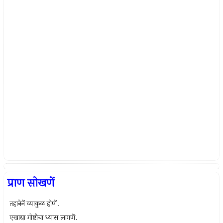
प्राण सोखणें
तहानेनें व्याकुळ होणें.
एखाद्या गोष्टीचा ध्यास लागणें.