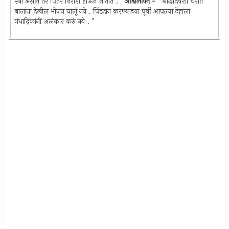
स्त्री असेल तर पितर निराश होऊन जातात . "
आश्वलायन -
" श्राद्धदिवशीं घरांत
बालांना देखील भोजन घालूं नये . पिंडदान करण्याच्या पूर्वीं आपल्या देहाला
गंधादिकांनीं अलंकार करुं नये . "