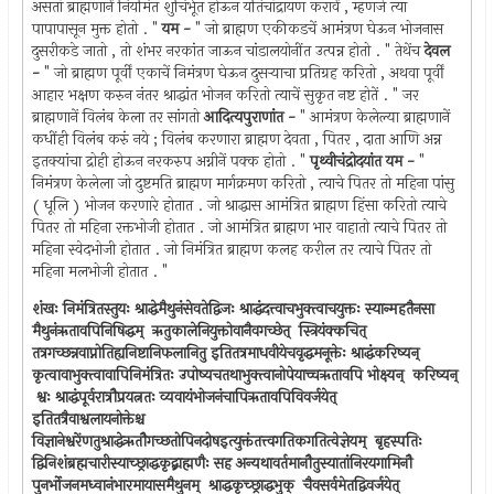
असतां ब्राह्मणानें नियमित शुचिर्भूत होऊन यतिचांद्रायण करावें , म्हणजे त्या
पापापासून मुक्त होतो . "
यम -
" जो ब्राह्मण एकीकडचें आमंत्रण घेऊन भोजनास
दुसरीकडे जातो , तो शंभर नरकांत जाऊन चांडालयोनींत उत्पन्न होतो . " तेथेंच
देवल
-
" जो ब्राह्मण पूर्वीं एकाचें निमंत्रण घेऊन दुसर्‍याचा प्रतिग्रह करितो , अथवा पूर्वीं
आहार भक्षण करुन नंतर श्राद्धांत भोजन करितो त्याचें सुकृत नष्ट होतें . " जर
ब्राह्मणानें विलंब केला तर सांगतो
आदित्यपुराणांत -
" आमंत्रण केलेल्या ब्राह्मणानें
कधींही विलंब करुं नये ; विलंब करणारा ब्राह्मण देवता , पितर , दाता आणि अन्न
इतक्यांचा द्रोही होऊन नरकरुप अग्नीनें पक्क होतो . "
पृथ्वीचंद्रोदयांत यम -
"
निमंत्रण केलेला जो दुष्टमति ब्राह्मण मार्गक्रमण करितो , त्याचे पितर तो महिना पांसु
( धूलि ) भोजन करणारे होतात . जो श्राद्धास आमंत्रित ब्राह्मण हिंसा करितो त्याचे
पितर तो महिना रक्तभोजी होतात . जो आमंत्रित ब्राह्मण भार वाहातो त्याचे पितर तो
महिना स्वेदभोजी होतात . जो निमंत्रित ब्राह्मण कलह करील तर त्याचे पितर तो
महिना मलभोजी होतात . "
शंखः निमंत्रितस्तुयः श्राद्धेमैथुनंसेवतेद्विजः श्राद्धंदत्त्वाचभुक्त्वाचयुक्तः स्यान्महतैनसा
मैथुनंऋतावपिनिषिद्धम् ‍ ऋतुकालेनियुक्तोवानैवगच्छेत् ‍ स्त्रियंक्कचित् ‍
तत्रगच्छन्नवाप्नोतिह्यनिष्टानिफलानितु इतितत्रमाधवीयेचवृद्धमनूक्तेः श्राद्धंकरिष्यन् ‍
कृत्वावाभुक्त्वावापिनिमंत्रितः उपोष्यचतथाभुक्त्वानोपेयाच्चऋतावपि भोक्ष्यन् ‍ करिष्यन्
‍ श्वः श्राद्धंपूर्वरात्रौप्रयत्नतः व्यवायंभोजनंचापिऋतावपिविवर्जयेत् ‍
इतितत्रैवाश्वलायनोक्तेश्च
विज्ञानेश्वरेंणतुश्राद्धेऋतौगच्छतोपिनदोषइत्युक्तंतत्त्वगतिकगतित्वेज्ञेयम् ‍ बृहस्पतिः
द्विनिशंब्रह्मचारीस्याच्छ्राद्धकृद्ब्राह्मणैः सह अन्यथावर्तमानौतुस्यातांनिरयगामिनौ
पुनर्भोजनमध्वानंभारमायासमैथुनम् ‍ श्राद्धकृच्छ्राद्धभुक् ‍ चैवसर्वमेतद्विवर्जयेत् ‍