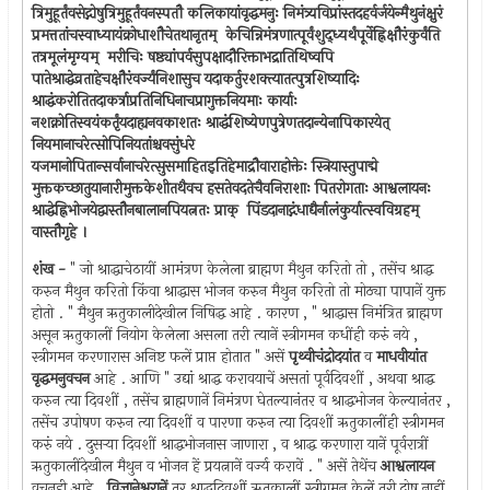
त्रिमुहूर्तंवसेद्गोषुत्रिमुहूर्तंवनस्पतौ कलिकायांवृद्धमनुः निमंत्र्यविप्रांस्तदहर्वर्जयेन्मैथुनंक्षुरं
प्रमत्ततांचस्वाध्यायंक्रोधाशौचेतथानृतम् ‍ केचिन्निमंत्रणात्पूर्वंशुद्ध्यर्थंपूर्वेह्निक्षौरंकुर्वंति
तत्रमूलंमृग्यम् ‍ मरीचिः षष्ठ्यांपर्वसुपक्षादौरिक्ताभद्रातिथिष्वपि
पातेश्राद्धेव्रताहेचक्षौरंवर्ज्यंनिशासुच यदाकर्तुरशक्त्यातत्पुत्रशिष्यादिः
श्राद्धंकरोतितदाकर्त्राप्रतिनिधिनाचप्रागुक्तनियमाः कार्याः
नशक्नोतिस्वयंकर्तृंयदाह्यनवकाशतः श्राद्धंशिष्येणपुत्रेणतदान्येनापिकारयेत् ‍
नियमानाचरेत्सोपिनियतांश्चवसुंधरे
यजमानोपितान्सर्वानाचरेत्सुसमाहितइतिहेमाद्रौवाराहोक्तेः स्त्रियास्तुपाद्मे
मुक्तकच्छातुयानारीमुक्तकेशीतथैवच हसतेवदतेचैवनिराशाः पितरोगताः आश्वलायनः
श्राद्धेह्निभोजयेद्वास्तौनबालानपियत्नतः प्राक् ‍ पिंडदानाद्गंधाद्यैर्नालंकुर्यात्स्वविग्रहम् ‍
वास्तौगृहे ।
शंख -
" जो श्राद्धाचेठायीं आमंत्रण केलेला ब्राह्मण मैथुन करितो तो , तसेंच श्राद्ध
करुन मैथुन करितो किंवा श्राद्धास भोजन करुन मैथुन करितो तो मोठ्या पापानें युक्त
होतो . " मैथुन ऋतुकालीदेखील निषिद्ध आहे . कारण , " श्राद्धास निमंत्रित ब्राह्मण
असून ऋतुकालीं नियोग केलेला असला तरी त्यानें स्त्रीगमन कधींही करुं नये ,
स्त्रीगमन करणारास अनिष्ट फलें प्राप्त होतात " असें
पृथ्वीचंद्रोदयांत
व
माधवीयांत
वृद्धमनुवचन
आहे . आणि " उद्यां श्राद्ध करावयाचें असतां पूर्वदिवशीं , अथवा श्राद्ध
करुन त्या दिवशीं , तसेंच ब्राह्मणानें निमंत्रण घेतल्यानंतर व श्राद्धभोजन केल्यानंतर ,
तसेंच उपोषण करुन त्या दिवशीं व पारणा करुन त्या दिवशीं ऋतुकालींही स्त्रीगमन
करुं नये . दुसर्‍या दिवशीं श्राद्धभोजनास जाणारा , व श्राद्ध करणारा यानें पूर्वरात्रीं
ऋतुकालींदेखील मैथुन व भोजन हें प्रयत्नानें वर्ज्य करावें . " असें तेथेंच
आश्वलायन
वचनही आहे .
विज्ञानेश्वरानें
तर श्राद्धदिवशीं ऋतुकालीं स्त्रीगमन केलें तरी दोष नाहीं ,