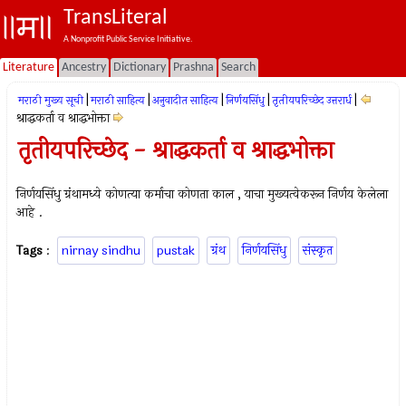
TransLiteral
A Nonprofit Public Service Initiative.
Literature
Ancestry
Dictionary
Prashna
Search
|
|
|
|
|
मराठी मुख्य सूची
मराठी साहित्य
अनुवादीत साहित्य
निर्णयसिंधु
तृतीयपरिच्छेद उत्तरार्ध
श्राद्धकर्ता व श्राद्धभोक्ता
तृतीयपरिच्छेद - श्राद्धकर्ता व श्राद्धभोक्ता
निर्णयसिंधु ग्रंथामध्ये कोणत्या कर्माचा कोणता काल , याचा मुख्यत्वेकरून निर्णय केलेला
आहे .
Tags
:
nirnay sindhu
pustak
ग्रंथ
निर्णयसिंधु
संस्कृत