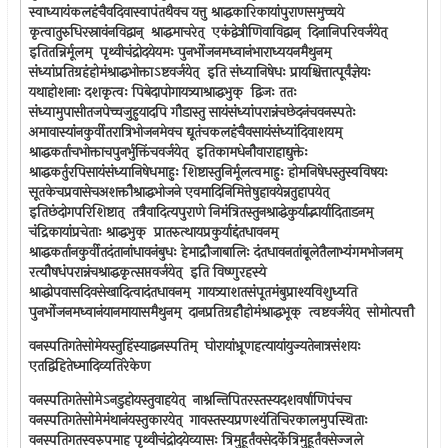
स्वाध्यायंकलहंचैवदिवास्वापंतथैवच यत्तु श्राद्धकारिकायांपुराणसमुच्चये
कृत्वातुरुधिरस्रावंनविद्वान् ‍ श्राद्धमाचरेत् ‍ एकंद्वेत्रीणिवाविद्वान् ‍ दिनानिपरिवर्जयेत् ‍
इतितन्निर्मूलम् ‍ पृथ्वीचंद्रोदयेयमः पुनर्भोजनमध्वानंभाराध्ययनमैथुनम् ‍
संध्यांप्रतिग्रहंहोमंश्राद्धभोक्ताऽष्टवर्जयेत् ‍ इति संध्यानिषेधः प्रायश्चित्तात्पूर्वंज्ञेयः
यथाहोशनाः दशकृत्वः पिबेदापोगायत्र्याश्राद्धभुक् ‍ द्विजः ततः
संध्यामुपासीतजपेच्चजुहुयादपि गौडास्तु सायंसंध्यांपरान्नंचछेदनंचवनस्पतेः
अमावास्यांनकुर्वीतरात्रिभोजनमेवच द्यूतंचकलहंचैवसायंसंध्यांदिवाशयम् ‍
श्राद्धकर्ताचभोक्ताचपुनर्भुक्तिंचवर्जयेत् ‍ इतिकामधेनौवाराहाद्युक्तेः
श्राद्धकर्तुरपिसायंसंध्यानिषेधमाहुः शिष्टास्तुनिर्मूलत्वमाहुः होमनिषेधस्तुस्वविषयः
सूतकेचप्रवासेचअशक्तौश्राद्धभोजने एवमादिनिमित्तेषुहावयेन्नतुहापयेत् ‍
इतिछंदोगपरिशिष्टात् ‍ तत्रैवादित्यपुराणे निमंत्रितस्तुनश्राद्धेकुर्याद्भार्यादिताडनम् ‍
चंद्रिकायांप्रचेताः श्राद्धभुक् ‍ प्रातरुत्थायप्रकुर्याद्दंतधावनम् ‍
श्राद्धकर्तानकुर्वीतदंतानांधावनंबुधः हेमाद्रौजाबालिः दंतधावनतांबूलेतैलाभ्यंगमभोजनम् ‍
रत्यौषधंपरान्नंचश्राद्धकृत्सप्तवर्जयेत् ‍ इति विष्णुरहस्ये
श्राद्धोपवासदिवसेखादित्वादंतधावनम् ‍ गायत्र्याशतसंपूतमंबुप्राश्यविशुध्यति
पुनर्भोजनमध्वानंयानमायासमैथुनम् ‍ दानप्रतिग्रहौहोमंश्राद्धभूक् ‍ त्वष्टवर्जयेत् ‍ सोमोत्पत्तौ
वनस्पतिगतेसोमेयस्तुहिंस्याद्वनस्पतिम् ‍ घोरायांभ्रूणहत्यायांयुज्यतेनात्रसंशयः
एतद्विहितेध्मादिव्यतिरेकेण
वनस्पतिगतेसोमेऽनडुहोयस्तुवाहयेत् ‍ नाश्नन्तिपितरस्तस्यदशवर्षाणिपंचच
वनस्पतिगतेसोमेमंथानंयस्तुकारयेत् ‍ गावस्तस्यप्रणश्यंतिचिरकालमुपस्थिताः
वनस्पतिगतस्वरुपमाह पृथ्वीचंद्रोदयेव्यासः त्रिमुहूर्तंवसेदर्केत्रिमुहूर्तंवसेज्जले