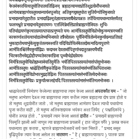
अथश्राद्धकर्तृभोक्तृनियमाः तत्रनिमंत्रितविप्रत्यागेऽपरार्केयमः
केतनंकारयित्वातुयोतिपातयतिद्विजम् ‍ ब्रह्महत्यामवाप्नोतिशूद्रयोनौचजायते
आमंत्र्यब्राह्मणंयस्तुयथान्यायंनपूजयेत् ‍ अतिकृच्छ्रासुघोरा सुतिर्यग्योनिषुजायते
प्रमादात्त्यागेतुहारीतः प्रमादाद्विस्मृतंज्ञात्वाप्रसाद्यैनंप्रयत्नतः तर्पयित्वायथान्यायंसर्वंतत् ‍
फलमश्नुते प्रमादाभावेतुनारायणः एतस्मिन्नेनसिप्राप्तेब्राह्मणोनियतः शुचिः
यतिचांद्रायणंकृत्वातस्मात्पापात्प्रमुच्यते यमः आमंत्रितस्तुयोविप्रोभोक्तुमन्यत्रगच्छति
नरकाणांशतंगत्वाचांडालेष्वभिजायते तत्रैवदेवलः पूर्वंनिमंत्रितोन्येनकुर्यादन्यप्रतिग्रहं
भुक्ताहारोथवाभुंक्तेसुकृतंतस्यनश्यति यदिविप्रोविलंबेततदोक्तमादित्यपुराणे
आमंत्रितश्चिरंनैवकुर्याद्विप्रः कदाचन देवतानांपितृणांचदातुरन्नस्यचैवहि
चिरकारीभवेद्द्रोहीपच्यतेनरकाग्निना पृथ्वीचंद्रोदयेयमः
निमंत्रितस्तुयोविप्रोह्यध्वानंयातिदुर्मतिः भवंतिपितरस्तस्यतंमासंपांसुभोजनाः
आमंत्रितस्तुयः श्राद्धेहिंसांवैकुरुतेद्विजः पितरस्तस्यतंमासंभवंतिरुधिराशनाः
आमंत्रितस्तुयोविप्रोभारमुद्वहतेद्विजः पितरस्तस्यतंमासंभवंतिस्वेदभोजनाः
निमंत्रितस्तुयोविप्रः प्रकुर्यात्कलहंयदि पितरस्तस्यतंमासंभवंतिमलभोजनाः ।
श्राद्धाचेठायीं निमंत्रण केलेल्या ब्राह्मणाचा त्याग केला असतां
अपरार्कांत यम -
" जो
मनुष्य आमंत्रण देऊन त्या ब्राह्मणाचा त्याग करील त्यास ब्रह्महत्या दोष प्राप्त होतो व
तो मनुष्य शूद्रयोनींत जातो . जो मनुष्य ब्राह्मणास आमंत्रण देऊन त्याची यथायोग्य
पूजा करीत नाहीं , तो मनुष्य अतिकष्टदायक भयंकर अशा तिर्यग् ‍ ( पश्वादिकांचे )
योनींत उत्पन्न होतो . " प्रमादानें त्याग केला असतां
हारीत -
" प्रमादानें ब्राह्मणाची
विस्मृति झाली असें जाणून त्या ब्राह्मणाला प्रयत्नानें ( हात जोडून वगैरे ) प्रसन्न करुन
यथान्याय तृप्त करावा , म्हणजे ब्राह्मणभोजनाचें सर्व फळ मिळतें . " प्रमाद नसून
बुद्धिपूर्वक त्याग केला असेल तर
नारायण -
" हें ( ब्राह्मणत्यागरुप ) पातक प्राप्त