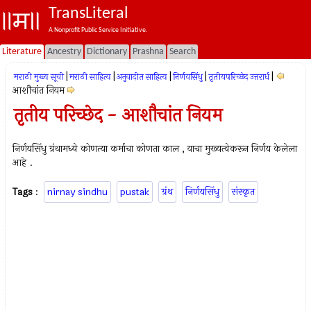
TransLiteral
A Nonprofit Public Service Initiative.
Literature
Ancestry
Dictionary
Prashna
Search
|
|
|
|
|
मराठी मुख्य सूची
मराठी साहित्य
अनुवादीत साहित्य
निर्णयसिंधु
तृतीयपरिच्छेद उत्तरार्ध
आशौचांत नियम
तृतीय परिच्छेद - आशौचांत नियम
निर्णयसिंधु ग्रंथामध्ये कोणत्या कर्माचा कोणता काल , याचा मुख्यत्वेकरून निर्णय केलेला
आहे .
Tags
:
nirnay sindhu
pustak
ग्रंथ
निर्णयसिंधु
संस्कृत