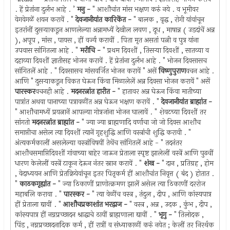
. हें प्रेतांना दुर्लभ आहे . ’
मनु -
" आशौचांत मांस भक्षण करुं नये . व भूमीवर
वेगवेगळें शयन करावें . "
देवजानीयांत कारिकेंत -
" बालक , वृद्ध , रोगी यांवांचून
इतरांनीं दुसर्‍याकडून आणलेल्या अन्नामध्यें देखील लवण , दूध , माषान्न ( उडदांचें अन्न
), अपूप , मांस , पायस , हीं वर्ज्य करावीं . पिता मृत असतां पत्नी व पुत्र यांना
उपवास सांगितला आहे . "
मरीचि -
" प्रथम दिवशीं , तिसर्‍या दिवशीं , सातव्या व
दहाव्या दिवशीं ज्ञातीसह भोजन करावें . हें प्रेतांना दुर्लभ आहे . " भोजन दिवसासच
सांगितलें आहे . " दिवसासच मांसवर्जित भोजन करावें " असें
विष्णुपुराण
वचन आहे .
आणि " दुसर्‍याकडून विकत घेऊन किंवा मिळालेलें अन्न दिवसा भोजन करावें " असें
पारस्कर
वचनही आहे .
मदनरत्नांत हारीत -
" हातावर अन्न घेऊन किंवा मातीच्या
पात्रांत अथवा पानाच्या पत्रावळींत अन्न घेऊन भक्षण करावें . "
देवजानीयांत ब्राह्मांत -
" आशौचामध्यें प्रयत्नानें आपल्या गोत्रजांना भोजन घालावें . " शेवटच्या दिवशीं तर
सांगतो
मदनरत्नांत ब्राह्मांत -
" ज्या ज्या ब्राह्मणादि वर्णाचा जो जो दिवस आशौच
समाप्तीचा असेल त्या दिवशीं त्यानें गृहशुद्धि आणि वस्त्रांची शुद्धि करावी . "
अंत्यकर्मकालीं असलेल्या वस्त्रांविषयीं तेथेंच सांगितलें आहे - " तदनंतर
आशौचसमाप्तिदिवशीं गांवाच्या बाहेर जाऊन प्रेताला स्पृष्ट झालेलीं वस्त्रें आणि पुढचीं
धारण केलेलीं वस्त्रें टाकून देऊन नंतर स्नान करावें . "
शंख -
" दान , प्रतिग्रह , होम
, वेदाध्ययन आणि प्रेतक्रियेवांचून इतर पितृकर्म हीं आशौचांत निवृत्त ( बंद ) होतात .
"
काठकगृह्यांत -
" ज्या ठिकाणीं प्राणोत्क्रमण झालें असेल त्या ठिकाणीं दररोज
महाबलि करावा . "
पारस्कर -
" त्या वेळींच वस्त्र , तंदुल , दीप , आणि कांस्यपात्र
हीं प्रेताला द्यावीं . "
आशौचप्रकाशांत भरद्वाज -
" वस्त्र , अन्न , उदक , कुंभ , दीप ,
कांस्यपात्र हीं नग्नप्रच्छादन श्राद्धाचे ठायीं ब्राह्मणाला द्यावीं . "
भृगु -
" तिलोदक ,
पिंड , नग्नप्रच्छादनादिक कर्म , हीं रात्रीं व संध्याकाळीं करुं नयेत ; केलीं तर निरर्थक