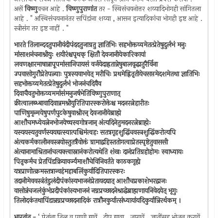
असें
विष्णु
वचन आहे .
विष्णुपुराणांत
तर - स्थिसंचयनोत्तर शय्यादिभोगही सांगितला
आहे . " अस्थिसंचयनानंतर सपिंडांना शय्या , आसन इत्यादिकांचा भोगही इष्ट आहे .
स्त्रीसंग तर इष्ट नाहीं . "
भारते तिलान्ददतुपानीयंदीपंददतुजाग्रतु ज्ञातिभिः सहभोक्तव्यमेतत्प्रेतेषुदुर्लभं मनुः
मांसाशनंचनाश्नीयुः शयीरंश्चपृथक् क्षितौ देवजानीयेकारिकायां
लवणक्षारमाषान्नापूपमांसानिपायसं वर्जयेदाह्रतान्नेषुबालवृद्धातुरैर्विना
उपवासोगुरौप्रेतेपत्न्याः पुत्रस्यवाभवेत् मरीचिः प्रथमेह्नितृतीयेचसप्तमेदशमेतथा ज्ञातिभिः
सहभोक्तव्यमेतत्प्रेतेषुदुर्लभं भोजनंचदिवैव
दिवाचैवतुभोक्तव्यममांसंमनुजर्षभेतिविष्णुपुराणात्
क्रीत्वालब्ध्बावादिवान्नमश्नीयुरितिपारस्करोक्तेश्च मदनरत्नेहारीतः
पाणिषुमृन्मयेषुपर्णपुटकेषुवाश्नीरन् देवजानीयेब्राह्मे
आशौचमध्येयत्नेनभोजयेच्चस्वगोत्रजान् अंत्यदिनेतुमदनरत्नेब्राह्मेः
यस्ययस्यतुवर्णस्ययद्यत्स्यात्पश्चिमंत्वहः सतत्रगृहशुद्धिंचवस्त्रशुद्धिंकरोत्यपि
अंत्यकर्मकालीनवस्त्रयोस्तुतत्रैवोक्तं ग्रामाद्वहिस्ततोगत्वाप्रेतस्पृष्टेतुवाससी
अंत्यानामाश्रितानांचत्यक्त्वास्नानंकरोत्यथेति शंखः दानंप्रतिग्रहोहोमः स्वाध्यायः
पितृकर्मच प्रेतपिंडक्रियावर्ज्यमाशौचेविनिवर्तते काठकगृह्ये
यत्रप्राणोत्क्रमस्तत्रान्वहंमहाबलिंकुर्यादितिपारस्करः
तदानीमेववस्त्रंतंडुलंदीपंकांस्यभाजनंप्रेतायदद्यात् आशौचप्रकाशेभरद्वाजः
वासोन्नंचजलंकुंभंप्रदीपंकांस्यभाजनं नग्नप्रच्छादनेश्राद्धेब्राह्मणायनिवेदयेत् भृगुः
तिलोदकंतथापिंडान्नग्नप्रच्छादनादिकं रात्रौनकुर्यात्संध्यायांयदिकुर्यान्निरर्थकम् ।
भारतांत -
‘ प्रेतांना तिल व पाणी द्यावें . दीप द्यावा . जागावें . ज्ञातींसह भोजन करावें