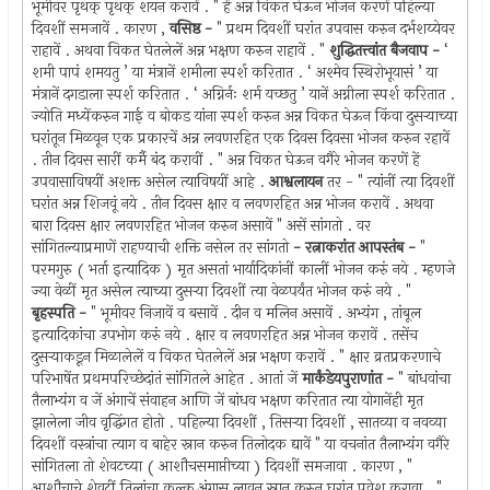
भूमीवर पृथक् पृथक् शयन करावें . " हें अन्न विकत घेऊन भोजन करणें पहिल्या
दिवशीं समजावें . कारण ,
वसिष्ठ -
" प्रथम दिवशीं घरांत उपवास करुन दर्भशय्येवर
राहावें . अथवा विकत घेतलेलें अन्न भक्षण करुन राहावें . "
शुद्धितत्त्वांत बैजवाप -
‘
शमी पापं शमयतु ’ या मंत्रानें शमीला स्पर्श करितात . ‘ अश्मेव स्थिरोभूयासं ’ या
मंत्रानें दगडाला स्पर्श करितात . ‘ अग्निर्नः शर्म यच्छतु ’ यानें अग्नीला स्पर्श करितात .
ज्योति मध्येंकरुन गाई व बोकड यांना स्पर्श करुन अन्न विकत घेऊन किंवा दुसर्‍याच्या
घरांतून मिळवून एक प्रकारचें अन्न लवणरहित एक दिवस दिवसा भोजन करुन रहावें
. तीन दिवस सारीं कर्मै बंद करावीं . " अन्न विकत घेऊन वगैरे भोजन करणें हें
उपवासाविषयीं अशक्त असेल त्याविषयीं आहे .
आश्वलायन
तर - " त्यांनीं त्या दिवशीं
घरांत अन्न शिजवूं नये . तीन दिवस क्षार व लवणरहित अन्न भोजन करावें . अथवा
बारा दिवस क्षार लवणरहित भोजन करुन असावें " असें सांगतो . वर
सांगितल्याप्रमाणें राहण्याची शक्ति नसेल तर सांगतो
- रत्नाकरांत आपस्तंब -
"
परमगुरु ( भर्ता इत्यादिक ) मृत असतां भार्यादिकांनीं कालीं भोजन करुं नये . म्हणजे
ज्या वेळीं मृत असेल त्याच्या दुसर्‍या दिवशीं त्या वेळपर्यंत भोजन करुं नये . "
बृहस्पति -
" भूमीवर निजावें व बसावें . दीन व मलिन असावें . अभ्यंग , तांबूल
इत्यादिकांचा उपभोग करुं नये . क्षार व लवणरहित अन्न भोजन करावें . तसेंच
दुसर्‍याकडून मिळालेलें व विकत घेतलेलें अन्न भक्षण करावें . " क्षार व्रतप्रकरणाचे
परिभाषेंत प्रथमपरिच्छेदांतं सांगितले आहेत . आतां जें
मार्कंडेयपुराणांत -
" बांधवांचा
तैलाभ्यंग व जें अंगाचें संवाहन आणि जें बांधव भक्षण करितात त्या योगानेंही मृत
झालेला जीव वृद्धिंगत होतो . पहिल्या दिवशीं , तिसर्‍या दिवशीं , सातव्या व नवव्या
दिवशीं वस्त्रांचा त्याग व बाहेर स्नान करुन तिलोदक द्यावें " या वचनांत तैलाभ्यंग वगैरे
सांगितला तो शेवटच्या ( आशौचसमाप्तीच्या ) दिवशीं समजावा . कारण , "
आशौचाचे शेवटीं तिलांचा कल्क अंगास लावून स्नान करुन घरांत प्रवेश करावा . "