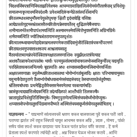
अथाशौचेनियमाः याज्ञवल्क्यः इतिसंश्रुत्यगच्छेयुर्गृहंबालपुरः सराः
विदश्यनिंबपत्राणिनियताद्वारिवेश्मनः आचम्याग्न्यादिसलिलंगोमयंगौरसर्षपान् प्रविशेयुः
समालभ्यकृत्वाश्मनिपदंशनैः प्रवेशनादिकंकर्मप्रेतसंस्पर्शिनामपि
क्रीतलब्धाशनाभूमौस्वपेयुस्तेपृथक् क्षितौ इदंचाद्येह्नि वसिष्ठः
आद्येप्रस्तरेगृहमनश्नंतआसीरन्क्रीतोत्पन्नेनवावर्तेरन् शुद्धितत्त्वेबैजवापः
शमीमालभंतेशमीपापंशमयत्विति अश्मानमश्मेवस्थिरोभूयासमिति अग्निमग्निर्नः
शर्मयच्छत्विति ज्योतिषअंतरागामजमुपस्पृशंतः
क्रीत्वालब्ध्वावान्यगेहादेकान्नमलवणमेकरात्रंदिवाभुंजीरंस्त्रिरात्रंचकर्मोपरमणं
क्रीताद्यशनमुपवासाशक्तस्य आश्वलायनस्तु
नैतस्यांरात्र्यामन्नंपचेरंस्त्रिरात्रमक्षारालवणाशिनः स्युर्द्वादशरात्रंवेत्याह
अशक्तौरत्नाकरेआपस्तंबः भार्याः परमगुरुसंस्थायांचाकालभोजनानिकुर्वीरन् यदामृतिः
परदिनेतावत्कालमित्यर्थः बृहस्पतिः अधः शय्यासनादीनामलिनाभोगवर्जिताः
अक्षारलवणान्नाः स्युर्लब्धक्रीताशनास्तथा भोगोभ्यंगतांबूलादिः क्षाराः परिभाषायामुक्ताः
यत्तुमार्कंडेयपुराणे तैलाभ्यंगोबांधवानामंगसंवाहनंचयत् तेनचाप्यायतेजंतुर्यच्चाः
श्नंतिस्वबांधवाः प्रथमेह्नितृतीयेचसप्तमेनवमेतथा वस्त्रत्यागंबहिः
स्नानंकृत्वादद्यात्तिलोदकमिति तदंत्यदिनपरं आशौचांते तिलकल्कैः
स्नातागृहंप्रविशेयुरितिविष्णूक्तेः विष्णुपुराणेत्वस्थिसंचयनोर्ध्वंभोगोप्युक्तः
शय्यासनोपभोगस्तुसपिंडानामपीष्यते अस्थिसंचयनादूर्ध्वसंयोगस्तुनयोषिताम् ।
याज्ञवल्क्य -
" याप्रमाणें सांत्वनवचनें श्रवण करुन बालकाला पुढें करुन घरीं जावें .
घराच्या द्वारांत उभें राहून निंबपत्रें चावून आचमन करुन अग्नि , उदक , गोमय , पांढरे
सर्षप यांना स्पर्श करुन दगडावर पाय ठेऊन घरांत प्रवेश वगैरे करावा . हें कर्म
प्रेताला स्पर्श करणारे त्यांचेंही आहे . अन्न विकत घेऊन भोजन करावें . आणि