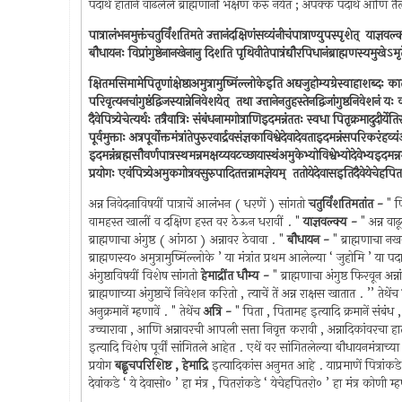
पदार्थ हातानें वाढलेले ब्राह्मणांनीं भक्षण करुं नयेत ; अपक्क पदार्थ आणि तैल
पात्रालंभनमुक्तंचतुर्विंशतिमते उत्तानंदक्षिणंसव्यंनीचंपात्राण्युपस्पृशेत् ‍ याज्ञवल्क्यः
बौधायनः विप्रांगुष्ठेनानखेनानु दिशति पृथिवीतेपात्रंद्यौरपिधानंब्राह्मणस्यमुखे‍ऽमृते
क्षितमसिमामेपितृणांक्षेष्ठाअमुत्रामुष्मिंल्लोकेइति अद्यजुहोम्यग्रेस्वाहाशब्दः काती
परिवृत्यनचांगुष्ठंद्विजस्यान्नेनिवेशयेत् ‍ तथा उत्तानेनतुहस्तेनद्विजांगुष्ठनिवेशनं यः
दैवेपित्र्येचेत्यर्थः तत्रैवात्रिः संबंधनामगोत्राणिइदमन्नंततः स्वधा पितृक्रमादुदीर्येतिस
पूर्वमुक्ताः अत्रपूर्वोक्तमंत्रांतेपुरुरवार्द्रवसंज्ञकाविश्वेदेवादेवताइदमन्नंसपरिकरंहव्
इदमन्नंब्रह्मसौवर्णपात्रस्थमन्नमक्षय्यवटच्छायास्थंअमुकेभ्योविश्वेभ्योदेवेभ्यइदमन्
प्रयोगः एवंपित्र्येअमुकगोत्रवसुरुपादितत्तन्नामज्ञेयम् ‍ ततोयेदेवासइतिदैवेयेचेहप
अन्न निवेदनाविषयीं पात्राचें आलंभन ( धरणें ) सांगतो
चतुर्विंशतिमतांत -
" प
वामहस्त खालीं व दक्षिण हस्त वर ठेऊन धरावीं . "
याज्ञवल्क्य -
" अन्न वाढू
ब्राह्मणाचा अंगुष्ठ ( आंगठा ) अन्नावर ठेवावा . "
बौधायन -
" ब्राह्मणाचा नखर
ब्राह्मणस्य० अमुत्रामुष्मिंल्लोके ’ या मंत्रांत प्रथम आलेल्या ‘ जुहोमि ’ या पदा
अंगुष्ठाविषयीं विशेष सांगतो
हेमाद्रींत धौम्य -
" ब्राह्मणाचा अंगुष्ठ फिरवून अन
ब्राह्मणाच्या अंगुष्ठाचें निवेशन करितो , त्याचें तें अन्न राक्षस खातात . ’’ तेथेंच
अनुक्रमानें म्हणावें . " तेथेंच
अत्रि -
" पिता , पितामह इत्यादि क्रमानें संबंध ,
उच्चारावा , आणि अन्नावरची आपली सत्ता निवृत्त करावी , अन्नादिकांवरचा हात न
इत्यादि विशेष पूर्वीं सांगितले आहेत . एथें वर सांगितलेल्या बौधायनमंत्राच्या अ
प्रयोग
बह्वृचपरिशिष्ट , हेमाद्रि
इत्यादिकांस अनुमत आहे . याप्रमाणें पित्रांकडे
देवांकडे ‘ ये देवासो० ’ हा मंत्र , पितरांकडे ‘ येचेहपितरो० ’ हा मंत्र कोणी म