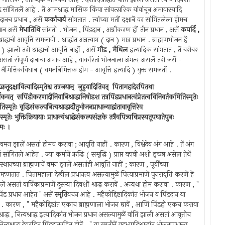
राद्ध सांगितलें आहे . तें आमश्राद्ध मासिक किंवा सांवत्सरिक यांवांचून अमावास्यादि
डदानच प्रधान , असें
कर्काचार्य
सांगतात . त्यांच्या मतीं दक्षानें वर सांगितलेला होमच
रधान असें
मेधातिथि
सांगतो . भोजन , पिंडदान , अग्नौकरण हीं तीन प्रधान , असें
कपर्दि ,
राद्धाची आवृत्ति समजावी . श्राद्धांत अन्नत्याग ( दान ) मात्र प्रधान . ब्राह्मणभोजन हें
झाली तरी श्राद्धाची आवृत्ति नाहीं , असें
गौड , मैथिल
इत्यादिक सांगतात , तें बरोबर
ली असतां संपूर्ण दानाचा अभाव आहे , याकरितां भोजनाला अंगत्व असलें तरी जसें -
ंही नैमित्तिकविधान ( वमननिमित्तक होम - आवृत्ति इत्यादि ) युक्त समजतों .
ाद्धेक्रतूदक्षावित्यादिस्मृतेश्च तत्रजयान् ‍ जुहुयादितिवत् ‍ पितामहादेरपितथा
्षिकवत् ‍ सपिंडीकरणादीनियानिश्राद्धानिषोडश तत्रपिंडप्रधानत्वंप्रेतत्वविनिवर्तकमितिस्मृतेः
ृतेः वृद्धिसंकल्पनित्यश्राद्धादौतुभोजनप्राधान्याद्वांतावावृत्तिरेव
्मृतेः भुक्तिक्रियायाः प्राधान्यंश्राद्धेसंकल्पसंज्ञके तत्रैवपित्र्यविप्रस्यतूपघातेपुनः
ीमः ।
ें वमन झालें असतां होमच करावा ; आवृत्ति नाहीं . कारण , विश्वेदेव अंग आहे . तें अंग
णार्थ सांगितले आहेत . ज्या कर्मानें ऋद्धि ( समृद्धि ) प्राप्त व्हावी अशी इच्छा असेल तेथें
थानच्या ब्राह्मणाचें वमन झालें असतांही आवृत्ति नाहीं ; कारण , पूर्वींच्या
्हणतात . पितामहाला देखील प्रधानत्व असल्यामुळें पित्याप्रमाणें पुनरावृत्ति करणें हें
झालें असतां वार्षिकाप्रमाणें दुसर्‍या दिवशीं श्राद्ध करावें . अन्यथा होम करावा . कारण , "
 पिंड प्रधान आहेत " असें
स्मृति
वचन आहे . महैकोद्दिष्टादिकांत भोजन व पिंडदान या
ावी . कारण , " महैकोद्दिष्टांत एकाच ब्राह्मणाला भोजन द्यावें , आणि पिंडही एकच करावा
ें श्राद्ध , नित्यश्राद्ध इत्यादिकांत भोजन प्रधान असल्यामुळें वांति झाली असतां आवृत्तीच
श्राद्ध देवरहित पिंडदानरहित होतें . " या स्मृतीनें वृद्ध्यादिश्राद्धांत भोजनप्राधान्य