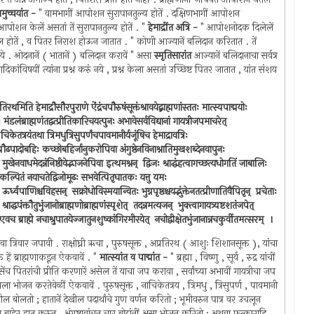
समुच्चयांत -
" वामभागीं आपोशन सुरापानतुल्य होतें . दक्षिणभागीं आपोशन
पोशन केलें असतां तें सुरापानतुल्य होतें . "
हेमाद्रींत अत्रि -
" आपोशनोदक दिलेलें
्फल होतें , व पितर निराश होऊन जातात . " कोणी आज्यानें बलिदान करितात . तें
 नये . ओदनानें ( भातानें ) बलिदान करावें " असा
स्मृतिसारांत
आज्यानें बलिदानाचा सर्वत्र
िकांविषयीं त्यांना प्रश्न करुं नये , प्रश्न केला असतां उच्छिष्ट पितर जातात , यांत संशय
रतिरथमिति हेमाद्रौसौरपुराणे ऐंद्रंचपौरुषंसूक्तंश्रावयेद्ब्राह्मणांस्ततः मात्स्यपाद्मयोः
मंडलंब्राह्मणंतद्वत्प्रीतिकारिचयत्पुनः अभावेसर्वविद्यानां गायत्रीजपमाचरेत् ‍
ा चिकेतत्रयंतथा त्रिमधुत्रिसुपर्णंचपावमानीर्यजूंषिच हेमाद्रावत्रिः
िबेत् ‍ प्रौढपादोबहिः कच्छोबहिर्जानुकरोपिवा अंगुष्ठेनविनाश्नातिमुखशब्देनवापुनः
खेनवाधमेदन्नंनिष्ठीवेद्भाजनेपिवा इत्थमश्नन् ‍ द्विजः श्राद्धंहत्वागच्छत्यधोगतिं जाबालिः
थमुपकल्पितं नयाचतेद्विजोमूढः सभवेत्पितृघातकः यत्तु यमः
र्ध्वपाणिश्चविहसन् ‍ सक्रोधोविस्मयान्वितः भुग्नपृष्ठश्चयद्भुंक्तेनतत्प्रीणातिवैपितृन् ‍ प्रचेताः
ंक्तौतुभुंजानोब्राह्मणोब्राह्मणंस्पृशेत् ‍ तदन्नमत्यजन् ‍ भुक्त्वागायत्र्यष्टशतंजपेत् ‍
्यएवच ब्राह्मे नचाश्रुपातयेज्जातुनशुष्कांगिरमीरयेत् ‍ नचोद्वीक्षेतभुंजानान्नचकुर्वीतमत्सरम् ‍ ।
 त्रिवार जपावी . राक्षोघ्नी ऋचा , पुरुषसूक्त , अप्रतिरथ ( आशुः शिशानसूक्त ), यांचा
क्त हें ब्राह्मणाकडून ऐकवावें . "
मात्स्यांत व पाद्मांत -
" ब्रह्मा , विष्णु , सूर्य , रुद्र यांचीं
 तसेंच पितरांची प्रीति करणारें असेल तें याचा जप करावा , सर्वांच्या अभावीं गायत्रीचा जप
्मणाला भोजन करतेवेळीं ऐकवावें . पुरुषसूक्त , नाचिकेतत्रय , त्रिमधु , त्रिसुपर्ण , पावमानी
 देखील बोलतो ; हातानें देखील पदार्थांचे गुण वर्णन करितो ; भूमीवरुन पात्र वर उचलून
 बाहेर हात करुन , अंगुष्ठावांचून चार बोटांनीं असा भोजन करितो ; अथवा फूत्कारादि