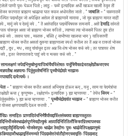
लेलें पाणी पुनः घेऊन पितो ; लाडू - फळें इत्यादिक अर्धी खाऊन खालीं ठेवून तीं
ें भोजन करणारा ब्राह्मण श्राद्धाचा घात करुन अधोगतीस जातो . "
जाबालि -
" वाढणारानें
कल्पित पदार्थांतून जो अपेक्षित असेल तो ब्राह्मणानें मागावा , जो मूढ ब्राह्मण मागत नाहीं
ेऊं नये , मागूं नये व देववूं नये . " तें असंपादित पदार्थविषयक समजावें . असें
हेमाद्रि
सांगतो
 पाठ वांकवून असा जो ब्राह्मण भोजन करितो , त्याच्या त्या भोजनानें पितर तृप्त होत
श करुं नये . तसाच पाय , मस्तक , बस्ति ( नाभीच्या खालचा भाग ) याठिकाणीं
ींत ब्राह्मण भोजन करीत असतां दुसर्‍या ब्राह्मणाला स्पर्श करील तर तें अन्न न टाकतां भोजन
ें दहीं , दूध , मध , सातू यांवांचून इतर अन्न निःशेष भोजन करुं नये ; तर पात्रावर शेष
ं नये , इतर जेवणाराकडे पाहूं नये व मत्सर करुं नये . "
्यजुः सामलक्षणं जपेदभिमुखोभूत्वापित्र्यंचैवविशेषतः यजूंषिचैवरुद्रंचराक्षोघ्नीऋचएवच
न्नवतीश्च अन्नवत्यः पितुंनुस्तोषमिति पृथ्वीचंद्रोदये भरद्वाजः
षणपाद्यादि दत्वेत्यर्थः ।
रचेता -
" ब्राह्मण भोजन करीत असतां अभिमुख होऊन ऋग् ‍, यजु , साम या वेदमंत्रांचा
्षोघ्नी ऋचा ( कृणुष्व० , रक्षोहणं० इत्यादिक ) ह्या म्हणाव्या . " तेथेंच
निगम -
"
नुस्तोषं० ) ह्या ऋचा म्हणाव्या . "
पृथ्वीचंद्रोदयांत भरद्वाज -
" ब्राह्मण भोजन करीत
णाची योजना क्षणपाद्यादि देऊन करावी . "
विप्रः समाहितः प्राणादिपंचभिर्मंत्रैर्यावद्दात्रिंशसंख्यया ब्राह्मणस्तुततः
्यादिभिर्भोजनेनश्राद्धंसंपूर्णमेवहीत्युक्तं अग्न्यादिभिरितिलौकिकाग्निस्थापनचरु
िंशदाहुतीर्हुनेदित्यर्थः भोजनेनपुनः श्राद्धेन तेनहोमः पुनः श्राद्धंचेतिपक्षद्वयमुक्तं
रियाहानौश्राद्धावृत्तिंनमन्वते पिंडदानोत्तरंवांतौहोमएवनावृत्तिः पिंडदानात् ‍