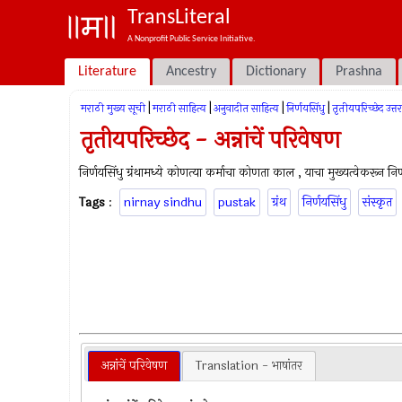
TransLiteral
A Nonprofit Public Service Initiative.
Literature
Ancestry
Dictionary
Prashna
|
|
|
|
मराठी मुख्य सूची
मराठी साहित्य
अनुवादीत साहित्य
निर्णयसिंधु
तृतीयपरिच्छेद उत्तरा
तृतीयपरिच्छेद - अन्नांचें परिवेषण
निर्णयसिंधु ग्रंथामध्ये कोणत्या कर्माचा कोणता काल , याचा मुख्यत्वेकरून नि
Tags
:
nirnay sindhu
pustak
ग्रंथ
निर्णयसिंधु
संस्कृत
अन्नांचें परिवेषण
Translation - भाषांतर