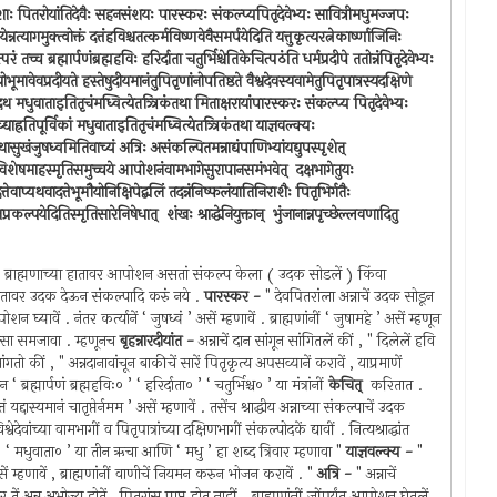
निराशाः पितरोयांतिदेवैः सहनसंशयः पारस्करः संकल्प्यपितृदेवेभ्यः सावित्रीमधुमज्जपः
ीयेन्नत्यागमुक्त्वोक्तं दत्तंहविश्चतत्कर्मविष्णवेवैसमर्पयेदिति यत्तुकृत्यरत्नेकार्ष्णाजिनिः
्च ब्रह्मार्पणंब्रह्महविः हरिर्दाता चतुर्भिश्चेतिकेचित्पठंति धर्मप्रदीपे ततोन्नंपितृदेवेभ्यः
भूमावेवप्रदीयते हस्तेषुदीयमानंतुपितृणांनोपतिष्ठते वैश्वदेवस्यवामेतुपितृपात्रस्यदक्षिणे
पेदथ मधुवाताइतितृचंमध्वित्येतत्र्त्रिकंतथा मिताक्षरायांपारस्करः संकल्प्य पितृदेवेभ्यः
द्याह्रतिपूर्विकां मधुवाताइतितृचंमध्वित्येतत्र्त्रिकंतथा याज्ञवल्क्यः
थासुखंजुषध्वमितिवाच्यं अत्रिः असंकल्पितमन्नाद्यंपाणिभ्यांयद्युपस्पृशेत् ‍
आपोशनेविशेषमाहस्मृतिसमुच्चये आपोशनंवामभागेसुरापानसमंभवेत् ‍ दक्षभागेतुयः
्तेवाप्यथवादत्तेभूमौयोनिक्षिपेद्बलिं तदन्नंनिष्फलंयातिनिराशैः पितृभिर्गतैः
कल्पयेदितिस्मृतिसारेनिषेधात् ‍ शंखः श्राद्धेनियुक्तान् ‍ भुंजानान्नपृच्छेल्लवणादितु
" ब्राह्मणाच्या हातावर आपोशन असतां संकल्प केला ( उदक सोडलें ) किंवा
ातावर उदक देऊन संकल्पादि करुं नये .
पारस्कर -
" देवपितरांला अन्नाचें उदक सोडून
घ्यावें . नंतर कर्त्यानें ‘ जुषध्वं ’ असें म्हणावें . ब्राह्मणांनीं ‘ जुषामहे ’ असें म्हणून
ुन असा समजावा . म्हणूनच
बृहन्नारदीयांत -
अन्नाचें दान सांगून सांगितलें कीं , " दिलेलें हवि
ांगतो कीं , " अन्नदानावांचून बाकीचें सारें पितृकृत्य अपसव्यानें करावें , याप्रमाणें
ब्रह्मार्पणं ब्रह्महविः० ’ ‘ हरिर्दाता० ’ ‘ चतुर्भिश्च० ’ या मंत्रांनीं
केचित् ‍
करितात .
दास्यमानं चातृप्तेर्नमम ’ असें म्हणावें . तसेंच श्राद्धीय अन्नाच्या संकल्पाचें उदक
श्वेदेवांच्या वामभागीं व पितृपात्रांच्या दक्षिणभागीं संकल्पोदकें द्यावीं . नित्यश्राद्धांत
‘ मधुवाता० ’ या तीन ऋचा आणि ‘ मधु ’ हा शब्द त्रिवार म्हणावा "
याज्ञवल्क्य -
"
ें म्हणावें , ब्राह्मणांनीं वाणीचें नियमन करुन भोजन करावें . "
अत्रि -
" अन्नाचें
तें अन्न अभोज्य होतें , पितरांस प्राप्त होत नाहीं . ब्राह्मणांनीं जोंपर्यंत आपोशन घेतलें