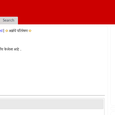
Search
|
अन्नांचें परिवेषण
र्ध
र्णय केलेला आहे .