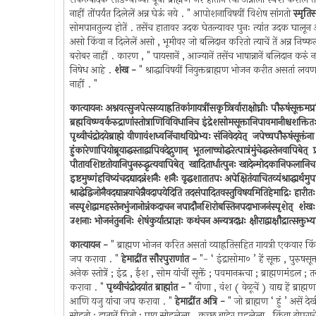
नाहीं तोंपर्यंत दिलेलें अन्न घेऊं नये . " आपोशनाविषयीं विशेष सांगतो
स्मृति
सोमपानतुल्य होतें . तसेंच हातावर उदक घेतल्यावर पुनः त्यांत उदक घालून आ
असो किंवा न दिलेलें असो , भूमीवर जो बलिदान करितो त्याचें तें अन्न निष
बरोबर नाहीं . कारण , " पायसानें , आज्यानें तसेंच भाषान्नानें बलिदान करुं
निषेध आहे .
शंख -
" श्राद्धाविषयीं नियुक्तब्राह्मण भोजन करीत असतां लवणाद
नाहीं . "
कात्यायनः अश्नवत्सुजपेत्सव्याह्रतिकांगायत्रींसकृत्र्त्रिर्वाराक्षोघ्नीः पौरुषंसूक्तमप्
ब्रह्मविष्ण्वर्करुद्राणांस्तोत्राणिविविधानिच इंद्रेशसोमसूक्तानिपावमानीश्चशक्तितः 
पृथ्वीचंद्रोदयेब्राह्मे वीणावंशध्वनिंचाथविप्रेभ्यः संनिवेदयेत् ‍ जपेच्चपौरुषंसूक्तंन
हुंकारेणापियोब्रूयाद्धस्ताद्वापिवदेद्गुणान् ‍ भूतलाच्चोद्धरेत्पात्रंमुंचेद्धस्तेनवाप
पीतावशिष्टतोयानिपुनरुद्धृत्यवापिबेत् ‍ खादितार्धात्पुनः खादेन्मोदकानिफलानिच मु
इष्टमुष्णंहविष्यंचदद्यादन्नंशनैः शनैः वृद्धशातातपः अपेक्षितंयाचितव्यंश्राद्धार्
श्राद्धेद्विजोनैवदद्यान्नयाचेन्नैवदापयेदिति तदसंपादितवस्तुविषयमितिहेमाद्रिः हारीतः ऊ
नस्पृशेद्वामहस्तेनभुंजानोन्नंकदाचन नपादौनशिरोबस्तिनपदाभाजनंस्पृशेत् ‍ शंखः श्राद्धप
उशनाः भोजनंतुननिः शेषंकुर्यात्प्राज्ञः कथंचन अन्यत्रदध्नः क्षीराद्वाक्षौद्रात्सक्तुभ
कात्यायन -
" ब्राह्मण भोजन करित असतां व्याह्रतिसहित गायत्री एकवार किंवा
जप करावा . "
हेमाद्रींत सौरपुराणांत -
"- ‘ इंद्रासोमा० ’ हें सूक्त , पुरुषसू
अनेक स्तोत्रें ; इंद्र , ईश , सोम यांचीं सूक्तें ; पवमानऋचा ; ब्राह्मणमंडल ;
करावा . "
पृथ्वीचंद्रोदयांत ब्राह्मांत -
" वीणा , वंश ( वेळूचें ) वाद्य हें ब्राह
आणि यजु यांचा जप करावा . "
हेमाद्रींत अत्रि -
" जो ब्राह्मण ‘ हुं ’ असें
सोडतो ; हातानें पितो ; पाय सोडलेला , कच्छ बाहेर पडलेला , किंवा ढोपराचे