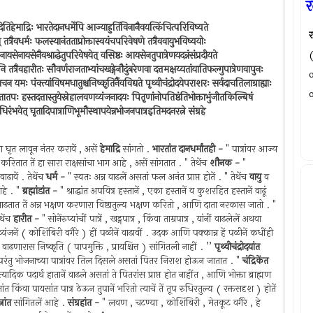
र
ितिहेमाद्रिः भारतेदानधर्मेपि आज्याहुतिंविनानैवयत्किंचित्परिविष्यते
र
त् तत्रैवधर्मः फलस्यानंतताप्रोक्तास्वयंचपरिवेषणे तत्रैववायुभविष्ययोः
नायसेनायसेनैवश्राद्धेतुपरिवेषयेत् वसिष्ठः आयसेनतुपात्रेणयदन्नंसंप्रदीयते
 तत्रैवहारीतः सौवर्णराजताभ्यांचखड्गेनौदुंबरेणवा दत्तमक्षय्यतांयातिफल्गुपात्रेणवापुनः
ाचन यमः पंक्त्यांविषमधातुश्चनिष्कृतिर्नैवविद्यते पृथ्वीचंद्रोदयेपराशरः सर्वदाचतिलाग्राह्याः
शातातपः हस्तदत्तास्तुयेस्नेहालवणव्यंजनादयः पितृणांनोपतिष्ठंतिभोक्ताभुंजीतकिल्बिषं
तंरुधिरंभवेत् घृतादिपात्राणिभूमौस्थापयेन्नभोजनपात्रइतिमदनरत्ने संग्रहे
ांना घृत लावून नंतर करावें , असें
हेमाद्रि
सांगतो .
भारतांत दानधर्मांतही -
" पात्रांवर आज्य
 करितात तें हा सारा राक्षसांचा भाग आहे , असें सांगतात . " तेथेंच
शौनक -
"
वाढावें . तेथेंच
धर्म -
" स्वतः अन्न वाढलें असतां फल अनंत प्राप्त होतें . " तेथेंच
वायु
व
आहे . "
ब्रह्मांडांत -
" श्राद्धांत अपवित्र हस्तानें , एका हस्तानें व कुशरहित हस्तानें वाढूं
न्न वाढतात तें अन्न भक्षण करणारा विष्ठातुल्य भक्षण करितो , आणि दाता नरकास जातो . "
ेथेंच
हारीत -
" सोनेंरुप्यांचीं पात्रें , खड्गपात्र , किंवा ताम्रपात्र , यांनीं वाढलेलें अथवा
 व्यंजनें ( कोशिंबिरी वगैरे ) हीं पळीनें वाढावीं . उदक आणि पक्कान्न हें पळीनें कधींही
णारास निष्कृति ( पापमुक्ति , प्रायश्चित्त ) सांगितली नाहीं . ’’
पृथ्वीचंद्रोदयांत
त ; परंतु भोजनाच्या पात्रांवर तिल दिसले असतां पितर निराश होऊन जातात . "
चंद्रिकेंत
यादिक पदार्थ हातानें वाढले असतां ते पितरांस प्राप्त होत नाहींत , आणि भोक्ता ब्राह्मण
ांत किंवा पायसांत पात्र ठेऊन तुपानें भरितो त्याचें तें तूप रुधिरतुल्य ( रक्तसदृश ) होतें
नांत
सांगितलें आहे .
संग्रहांत -
" लवण , चटण्या , कोशिंबिरी , मेतकूट वगैरे , हे