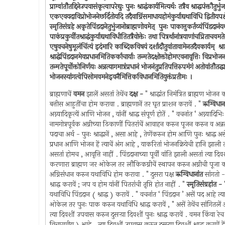
प्राग्वांतौतद्दिनेउपवासंकृत्वापरेद्युः पुनः श्राद्धंकार्यमित्यर्थः तत्रैव श्राद्धपंक्त
एकएवयदाविप्रोभोजनेछर्दितोयदि तदैवाग्निंसमाधायहोमंकुर्याद्यथाविधि द्वितीयपक्षेऋग्
स्मृतिसंग्रहे अकृतेपिंडदानेतुभुंजानोब्राह्मणोवमेत् ‍ पुनः पाकात्तुकर्तव्यंपिंडदान
पाकंप्रकुर्वीतश्राद्धंकुर्याद्यथाविधीतितत्रैवोक्तेः तथा पित्रर्थानांत्रयाणांचप्रिताचव
एषुवचनेषुमूलंचिंत्यं इदंमारि काब्दिकविषयं दर्शादौतुवांतावामेनतदैवकार्यम् ‍ श्रा
श्राद्धेपिंडदानमेवप्रधानमितिकर्काचार्याः तन्मतेदक्षोक्तोहोमएवनावृत्तिः विप्र
तन्मतेपूर्वोक्तोनिर्णयः अन्नत्यागमात्रंप्रधानं भोजनंतुप्रतिपत्तिरुपमंगं अतोवांतौत
भोजनस्यांगत्वेपिसोमवमनेइवनैमित्तिकविधानमितियुक्तंप्रतीमः ।
ब्राह्मणाचें
वमन
झालें असतां तेथेंच
दक्ष -
" श्राद्धांत निमंत्रित ब्राह्मण भोज
बत्तीस आहुतींचा होम करावा . ब्राह्मणानें तर घृत प्राशन करावें . "
ऋग्विधाना
अग्न्यादिकृत्यें आणि भोजन , यांनीं श्राद्ध संपूर्ण होतें . " वचनांत ‘ अग्न्या
नामगोत्रपूर्वक अग्नीच्या ठिकाणीं पितरांचें आवाहन करुन पूजन करुन व अन्नत
पदाचा अर्थ - पुनः श्राद्धानें , असा आहे , तेणेंकरुन होम आणि पुनः श्राद्ध अ
प्रधान आणि भोजन हें त्याचें अंग आहे , याकरितां भोजनक्रियेची हानि झाली तरी वि
असतां होमच , आवृत्ति नाहीं . पिंडदानाच्या पूर्वीं वांति झाली असतां त्या दिवशी
करणारा ब्राह्मण जर ओकेल तर लौकिकग्नीचें स्थापन करुन अग्नीची पूजा क
अग्निसंधान करुन यथाविधि होम करावा . " दुसरा पक्ष
ऋग्विधानांत
सांगतो - 
श्राद्ध करावें ; जप व होम यांनीं पितरांची तृप्ति होत नाहीं . "
स्मृतिसंग्रहांत -
यथाविधि पिंडदान ( श्राद्ध ) करावें . " वचनांत ‘ पिंडदान ’ असें पद आहे त्या
ओकेल तर पुनः पाक करुन यथाविधि श्राद्ध करावें , " असें तेथेंच सांगितलें 
त्या दिवशीं उपवास करुन दुसर्‍य़ा दिवशीं पुनः श्राद्ध करावें . वमन किंवा रेच
विचारणीय ) आहे . त्या दिवशीं उपवास करुन दुसर्‍या दिवशीं श्राद्ध करणें हे