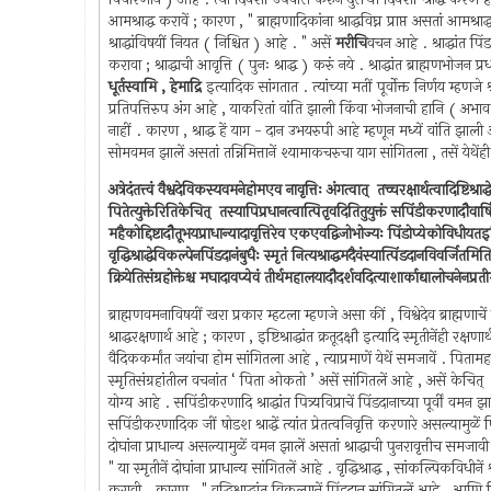
आमश्राद्ध करावें ; कारण , " ब्राह्मणादिकांना श्राद्धविघ्न प्राप्त असतां आमश्
श्राद्धांविषयीं नियत ( निश्चित ) आहे . " असें
मरीचि
वचन आहे . श्राद्धांत पिं
करावा ; श्राद्धाची आवृत्ति ( पुनः श्राद्ध ) करुं नये . श्राद्धांत ब्राह्मणभोजन प्
धूर्तस्वामि , हेमाद्रि
इत्यादिक सांगतात . त्यांच्या मतीं पूर्वोक्त निर्णय म्हणजे श्
प्रतिपत्तिरुप अंग आहे , याकरितां वांति झाली किंवा भोजनाची हानि ( अभाव ) 
नाहीं . कारण , श्राद्ध हें याग - दान उभयरुपी आहे म्हणून मध्यें वांति झा
सोमवमन झालें असतां तन्निमित्तानें श्यामाकचरुचा याग सांगितला , तसें येथे
अत्रेदंतत्त्वं वैश्वदेविकस्यवमनेहोमएव नावृत्तिः अंगत्वात् ‍ तच्चरक्षार्थत्वादिष्टिश्र
पितेत्युक्तेरितिकेचित् ‍ तस्यापिप्रधानत्वात्पितृवदितितुयुक्तं सपिंडीकरणादौवार
महैकोद्दिष्टादौतूभयप्राधान्यादावृत्तिरेव एकएवद्विजोभोज्यः पिंडोप्येकोविधीयतइतिस्म
वृद्धिश्राद्धेविकल्पेनपिंडदानंबुधैः स्मृतं नित्यश्राद्धमदैवंस्यात्पिंडदानविवर्जितमितिस
क्रियेतिसंग्रहोक्तेश्च मघादावप्येवं तीर्थमहालयादौदर्शवदित्याशार्काद्यालोचनेनप्रत
ब्राह्मणवमनाविषयीं खरा प्रकार म्हटला म्हणजे असा कीं , विश्वेदेव ब्राह्मणाच
श्राद्धरक्षणार्थ आहे ; कारण , इष्टिश्राद्धांत क्रतूदक्षौ इत्यादि स्मृतीनेंही रक्ष
वैदिककर्मांत जयांचा होम सांगितला आहे , त्याप्रमाणें येथें समजावें . पितामहस्
स्मृतिसंग्रहांतील वचनांत ‘ पिता ओकतो ’ असें सांगितलें आहे , असें केचित् ‍ म
योग्य आहे . सपिंडीकरणादि श्राद्धांत पित्र्यविप्राचें पिंडदानाच्या पूर्वीं वमन 
सपिंडीकरणादिक जीं षोडश श्राद्धें त्यांत प्रेतत्वनिवृत्ति करणारे असल्यामुळें
दोघांना प्राधान्य असल्यामुळें वमन झालें असतां श्राद्धाची पुनरावृत्तीच समज
" या स्मृतीनें दोघांना प्राधान्य सांगितलें आहे . वृद्धिश्राद्ध , सांकल्पिकविधीन
करावी . कारण , " वृद्धिश्राद्धांत विकल्पानें पिंडदान सांगितलें आहे , आणि नित्य