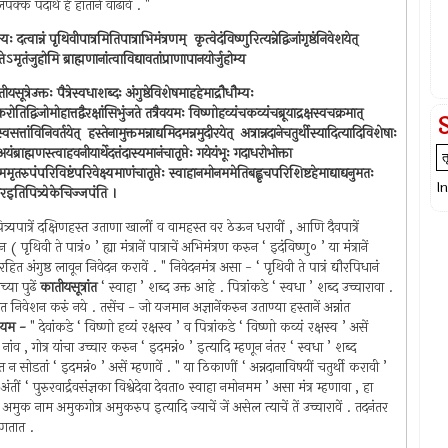
पक्क पदार्थ हे हातानें वाढावे . "
 दत्वान्नं पृथिवीपात्रमितिपात्राभिमंत्रणम् ‍ कृत्वेदंविष्णुरित्यन्नेद्विजांगृष्ठंनिवेशयेत् ‍
‍ऽमृतंजुहोमि ब्राह्मणानांत्वाविद्यावतांप्राणापानयोर्जुहोम्य
यसूत्रेउक्तः पैत्रेस्वधाशब्दः अंगुष्ठेविशेषमाहहेमाद्रौधौम्यः
 करोतिद्विजोमोहात्तद्वैरक्षांसिभुंजते तत्रैवयमः विष्णोहव्यंचकव्यंचब्रूयाद्रक्षस्वचक्रमात् ‍
्वसत्तांविनिवर्तयेत् ‍ हस्तेनामुक्तमन्नाद्यमिदमन्नमुदीरयेत् ‍ अत्रान्नदानेचतुर्थीस्यादित्यादिविशेषाः
यंअयंब्राह्मणस्त्वाहवनीयार्थेदत्तंदास्यमानंचातृप्तेः गयेयंभूः गदाधरोभोक्ता
नममृतरुपंपरिविष्टंपरिवेक्ष्यमाणंचातृप्तेः स्वाहानमोनममेतिबह्वृचपरिशिष्टहेमाद्याद्यनुमतः
I
ितरइतिपित्र्येकेचिज्जपंति ।
ित्र्यपात्रें दक्षिणहस्त उताणा खालीं व वामहस्त वर ठेऊन धरावीं , आणि दैवपात्रें
न ( पृथिवी ते पात्रं० ’ ह्या मंत्रानें पात्राचें अभिमंत्रण करुन ‘ इदंविष्णु० ’ या मंत्रानें
हित अंगुष्ठ लावून निवेदन करावें . " निवेदनमंत्र असा - ‘ पृथिवी ते पात्रं द्यौरपिधानं
च्या पुढें
कातीयसूत्रांत
‘ स्वाहा ’ शब्द उक्त आहे . पित्रांकडे ‘ स्वधा ’ शब्द उच्चारावा .
्नांत निवेशन करुं नये . तसेंच - जो यजमान अज्ञानेंकरुन उताण्या हस्तानें अन्नांत
यम -
" देवांकडे ‘ विष्णो हव्यं रक्षस्व ’ व पित्रांकडे ‘ विष्णो कव्यं रक्षस्व ’ असें
 नांव , गोत्र यांचा उच्चार करुन ‘ इदमन्नं० ’ इत्यादि म्हणून नंतर ‘ स्वधा ’ शब्द
 सोडतां ‘ इदमन्नं० ’ असें म्हणावें . " या ठिकाणीं ‘ अन्नदानाविषयीं चतुर्थी करावी ’
ंतीं ‘ पुरुरवार्द्रवसंज्ञका विश्वेदेवा देवता० स्वाहा नमोनमम ’ असा मंत्र म्हणावा , हा
 अमुक नाम अमुकगोत्र अमुकरुप इत्यादि ज्याचें जें असेल त्याचें तें उच्चारावें . तदनंतर
्हणतात .