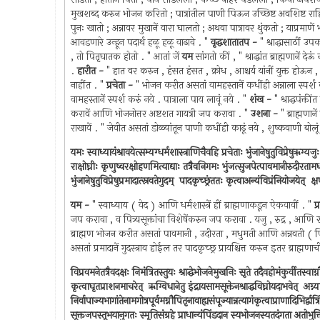
मुखशब्द करुन भोजन करितो ; पात्रांतील पाणी पिऊन उच्छिष्ट अवशिष्ट राहि
पुनः खातो ; अन्नावर मुखानें वारा घालतो ; अथवा पात्रावर थुंकतो ; याप्रमाण
आवडणारे उन्हून पदार्थ हळू हळू वाढावे . "
वृद्धशातातप -
" श्राद्धासाठीं उप
, तो पितृघातक होतो . " आतां जें
यम
सांगतो कीं , " श्राद्धांत ब्राह्मणानें द
.
हारीत -
" हात वर करुन , हंसत हंसत , क्रोध , आश्चर्य यांनीं युक्त होऊन ,
नाहींत . "
प्रचेता -
" भोजन करीत असतां वामहस्तानें कधींही अन्नाला स्पर्
वामहस्तानें स्पर्श करुं नये . पात्राला पाय लावूं नये . "
शंख -
" श्राद्धपंक्त
करावें आणि भोजनोत्तर अष्टशत गायत्री जप करावा . "
उशना -
" ब्राह्मणान
राखावें . " जेवीत असतां डोळ्यांतून पाणी कधींही काढूं नये , शुष्कवाणी बोलू
यमः स्वाध्यायंश्रावयेत्सम्यग्धर्मशास्त्राणिचैवहि प्रचेताः भुंजानेषुतुविप्रेषुऋग
राक्षोघ्नीः कृणुष्वरक्षोहणमित्याद्याः तत्रैवनिगमः भुंजत्सुजपेत्पावमानीरुदीरतामध्व
भुंजानेषुतुविप्रेषुप्रमादात्स्रवतेगुदम् ‍ पादकृच्छ्रंततः कृत्वाअन्यंविप्रंनियोजयेत् ‍ क्
यम -
" स्वाध्याय ( वेद ) आणि धर्मशास्त्रें हीं ब्राह्मणाकडून ऐकवावीं . "
प्
जप करावा , व पित्र्यसूक्तांचा विशेषेंकरुन जप करावा . यजु , रुद्र , आणि राक
ब्राह्मण भोजन करीत असतां पावमानी , उदीरता , मधुमती आणि अन्नवती ( पितुं
असतां प्रमादानें गुदस्त्राव होईल तर पादकृच्छ्र प्रायश्चित्त करुन इतर ब्राह्म
विप्रवमनेतत्रैवदक्षः निमंत्रितस्तुयः श्राद्धेभोजनेमुखनिः सृते तदैवहोमंकुर्वीतस्वाग्नौ
कृत्वाघृतप्राशनमाचरेत् ‍ ऋग्विधानेतु इंद्रायसामसूक्तेनश्राद्धविघ्नोयदाभवेत् ‍ अग्न
निर्वापाज्यभागांतेनामगोत्रपूर्वमग्नौपितृनावाह्यसंपूज्यान्नत्यागंकृत्वाप्राणादिभिर्द्वात्र
सूक्तजपस्तूभयानुगतः स्मृतिसंग्रहे प्राधान्यंपिंडदान स्यभोजनस्यतदंगता अतोभुक्तिक्