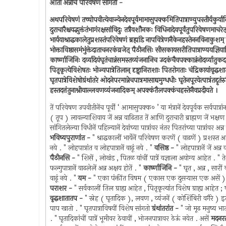
आतां अन्नांचें परिवेषण सांगतो -
अथपरिवेषणं तच्चोपवीत्येवाज्येनदेवपूर्वमामासुपक्कमितिपात्राण्युपस्तीर्यकुर्याद
दुराचारैश्चयद्भुक्तंतंभागंरक्षसांविदुः तत्रैवशौनकः विधिनादेवपूर्वंतुपरिवेषणमाचरे
भार्ययाश्राद्धकालेतुप्रशस्तंपरिवेषणं ब्रह्मांडे नापवित्रेणनैकेनहस्तेननविनाकुशम् 
भोक्ताविष्ठासमंभुंक्तेदाताचनरकंव्रजेत् पैठीनसिः सीसकायसरीतिपात्राण्ययज्ञियानि
कार्ष्णाजिनिः दर्व्यादेयंघृतंचान्नंसमस्तव्यंजनानिच उदकंचैवपक्कान्नंनोदर्व्यातुकद
पितृकृत्येविशेषतः भोज्यपात्रेतिलान् दृष्ट्वानिराशाः पितरोगताः चंद्रिकायांवृद्ध
घृतपात्रेविशेषोग्रंथांतरे ओदनेपरमान्नेचपात्रमासाद्यमुग्धधीः घृतेनपूरयेत्पात्रंतद्दृ
हस्तदत्तंतुनाश्नीयाल्लवणव्यंजनादिकम् अपक्कंतैलपक्कंचहस्तेनैवप्रदीयते ।
तें परिवेषण उपवीतीनेंच पूर्वीं ‘ आमासुपक्क० ’ या मंत्रानें देवपूर्वक सर्वपात्र
( तूप ) लावल्याशिवाय जें अन्न वाढितात तें आणि दुराचारी ब्राह्मण जें भक्षण
सांगितलेल्या विधीनें पहिल्यानें देवांच्या पात्रांवर नंतर पितरांच्या पात्रांवर अन्न 
भविष्यपुराणांत -
" श्राद्धकालीं भार्येनें परिवेषण करणें ( वाढणें ) प्रशस्त 
नये . " लोहपात्रांत व लोहपात्रानें वाढूं नये . "
वसिष्ठ -
" लोहपात्रानें जें अ
पैठीनसि -
" शिसें , लोखंड , पितळ यांचीं पात्रें यज्ञाला अयोग्य आहेत . " त
फल्गुपात्रानें वाढलेलें अन्न अक्षय होतें . "
कार्ष्णाजिनि -
" घृत , अन्न , सारीं
वाढूं नये . "
यम -
" एका पंक्तींत विषम ( एकास एक दुसर्‍यास एक असें ) वाढ
पराशर -
" सर्वकालीं तिल ग्राह्य आहेत , पितृकृत्यांत विशेष ग्राह्य आहे
वृद्धशातातप -
" स्नेह ( घृतादिक ), लवण , व्यंजनें ( कोशिंबिरी वगैरे ) इत्
पाप खातो . " घृतपात्राविषयीं विशेष सांगतो
ग्रंथांतरांत -
" जो मूढ मनुष्य भात
. " घृतादिकांचीं पात्रें भूमीवर ठेवावीं , भोजनपात्रावर ठेऊं नयेत . असें
मदनरत्