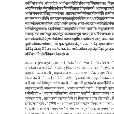
ततोछिद्रंवाचयेत् ‍ तत्रैवप्रचेताः आपोशनकरेविप्रेसंकल्प्याच्छिद्रभाषणात् ‍ 
श्राद्धंनिवेद्यापोशनंजुषप्रैषोथभोजनं निवेद्येतिब्रह्मार्पणंकृत्वेत्यर्थः अतएवबृहन्नारद
अपसव्येनकर्तव्यंपितृकृत्यमशेषतः अन्नदानादृतेसर्वमेवंमातामहेष्वपीति तदप्येतत्परं तच
संकल्प्यच यथाविधि दत्तंयद्दास्यमानंचआतृप्तेर्नममेतिच तथा श्राद्धीयान्नस्यसंकल्पो
संकल्पोदकदानेस्यान्नित्यश्राद्धेयथारुचि प्रचेताः आपोशनंप्रदायाथसावित्रींत्रिर्ज
सावित्रीमधुमज्जपः श्राद्धंनिवेद्यापोशनंजुषप्रैषोथभोजनं गायत्रींत्रिः सकृद्वापिजपेव्
सव्याह्रतिंचगायत्रींमधुवाताइतितृचं जप्त्वायथासुखं वाच्यंभुंजीरंस्तेपिवाग्यताः य
अभोज्यंतद्भवेदन्नंपितृणांनोपतिष्ठते अन्नंदत्तंनगृह्णीयाद्यावत्तोयंनसंपिबेत् ‍ 
कुर्यात्सोमपानसमंभवेत् ‍ तथा पुनरापूर्यापोशनंसुरा पानसमंभवेत् ‍ हेमाद्रावत्रिः दत
केचिदाज्येनकुर्वंति तन्न पायसेनतथाज्येनमाषान्नेनतथैवच नकुर्याद्बलिदानंतुओदनेनप्र
उच्छिष्टाः पितरोयांतिपृच्छतोनात्रसंशयः ।
तदनंतर ब्राह्मणाकडून ‘ जायतां सर्वमच्छिद्रं ’ असें म्हणवावें . तेथेंच
प्रचेता -
अच्छिद्रभाषण करविलें तर देवांसह पितर निराश होऊन जातात . " म्हणून ह
ब्रह्मार्पण करुन गायत्री , मधुमतीऋचा यांचा जप करावा , नंतर ब्राह्मणांनीं आपोशन 
भोजन करावें . " वचनांत ‘ निवेद्य ’ असें आहे त्याचा अर्थ - ब्रह्मार्पणकर
व तें सारें कर्म विष्णूला अर्पण करावें . " आतां जें
कृत्यरत्नांत कार्ष्णाजिनि
स
मातामहकृत्यही अपसव्यानें करावें , अन्नदान सव्यानें करावें " तें सव्यानें अन्नदान ‘ 
धर्मप्रदीपांत -
" तदनंतर देवपितरांला अन्नदानाचा यथाविधि संकल्प करुन ‘ दत्तं यद्
भूमीवरच द्यावें , ब्राह्मणांच्या हातांवर दिलें तर पितरांला तें प्राप्त होत नाहीं . वि
इच्छेप्रमाणें द्यावें . "
प्रचेता -
" आपोशन देऊन गायत्रीचा त्रिवार जप करावा , 
व्याह्रतींसह गायत्री व ‘ मधुवाता० ’ या तीन ऋचा जपून ‘ यथासुखं जुषध्वं ’ अस
संकल्पोदक सोडण्याच्या पूर्वीं ब्राह्मण जर हातानें त्या अन्नाला स्पर्श करील तर 