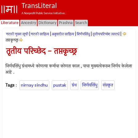
TransLiteral
A Nonprofit Public Service Initiative.
Literature
Ancestry
Dictionary
Prashna
Search
|
|
|
|
|
मराठी मुख्य सूची
मराठी साहित्य
अनुवादीत साहित्य
निर्णयसिंधु
तृतीयपरिच्छेद उत्तरार्ध
तप्तकृच्छ्र
तृतीय परिच्छेद - तप्तकृच्छ्र
निर्णयसिंधु ग्रंथामध्ये कोणत्या कर्माचा कोणता काल , याचा मुख्यत्वेकरून निर्णय केलेला
आहे .
Tags
:
nirnay sindhu
pustak
ग्रंथ
निर्णयसिंधु
संस्कृत