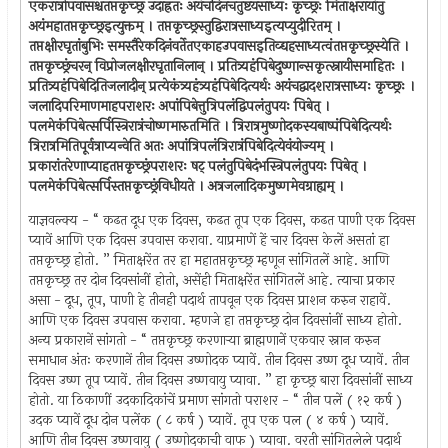
एकरात्रोपवासश्चतप्तकृच्छ्र उदाह्रतः अयंचदिनचतुष्टयसाध्यः कृच्छ्रः मिताक्षरायांतु
अयंमहातप्तकृच्छ्रइत्युक्तम् । तप्तकृच्छ्रस्तुद्विरात्रसाध्यइत्यप्युदीरितम् ।
तप्तक्षीरघृतांबुभिः समस्तैरेकदिनंवर्तेतएकाहउपवासइतिव्द्यहसाध्यत्वंतप्तकृच्छ्रस्येति ।
तप्तकृच्छ्रंचरन् विप्रोजलक्षीरघृतानिलान् । प्रतित्र्यहंपिबेदुष्णान्सकृत्स्नायीसमाहितः ।
प्रतित्र्यहंपिबेदितिजलादीन् प्रत्येकंत्र्यहंत्र्यहंपिबेदित्यर्थः अयंचद्वादशरात्रसाध्यः कृच्छ्रः ।
जलादिपरिमाणमाहपराशरः अपांपिबेत्तुत्रिपलंद्विपलंतुपयः पिबेत् ।
पलमेकंपिबेत्सर्पिस्त्रिरात्रंचोष्णमारुतमिति । त्रिरात्रमुष्णोदकस्यबाष्पंपिबेदित्यर्थः
त्रिरात्रमितिपूर्वत्राप्यन्वेति अतः अपांत्रिपलंत्रिरात्रंपिबेदित्येवंयोज्यम् ।
प्रकारांतरेणाप्याहतप्तकृच्छ्रंपराशरः षट् पलंतुपिबेदंभस्त्रिपलंतुपयः पिबेत् ।
पलमेकंपिबेत्सर्पिस्तप्तकृच्छ्रंविधीयते । अत्रजलादिकमुष्णमेवग्राह्यम् ।
याज्ञवल्क्य - “ कढत दूध एक दिवस, कढत तूप एक दिवस, कढत पाणी एक दिवस
प्यावें आणि एक दिवस उपवास करावा. याप्रमाणें हें चार दिवस केलें असतां हा
तप्तकृच्छ्र होतो. ” मिताक्षरेंत तर हा महातप्तकृच्छ्र म्हणून सांगितलें आहे. आणि
तप्तकृच्छ्र तर दोन दिवसांनीं होतो, असेंही मिताक्षरेंत सांगितलें आहे. त्याचा प्रकार
असा - दूध, तूप, पाणी हे तीनही पदार्थ तापवून एक दिवस प्राशन करुन राहावें.
आणि एक दिवस उपवास करावा. म्हणजे हा तप्तकृच्छ्र दोन दिवसांनीं साध्य होतो.
अन्य प्रकारानें सांगतो - “ तप्तकृच्छ्र करणार्‍या ब्राह्मणानें एकवार स्नान करुन
समाधान अंतः करणानें तीन दिवस उष्णोदक प्यावें. तीन दिवस उष्ण दूध प्यावें. तीन
दिवस उष्ण तूप प्यावें. तीन दिवस उष्णवायु प्यावा. ” हा कृच्छ्र बारा दिवसांनीं साध्य
होतो. या ठिकाणीं उदकादिकांचें प्रमाण सांगतो पराशर - “ तीन पलें ( १२ कर्ष )
उदक प्यावें दूध दोन पलेंक ( ८ कर्ष ) प्यावें. तूप एक पल ( ४ कर्ष ) प्यावें.
आणि तीन दिवस उष्णवायु ( उष्णोदकाची वाफ ) प्यावा. वरती सांगितलेले पदार्थ