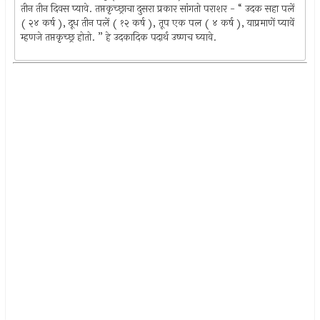
तीन तीन दिवस प्यावे. तप्तकृच्छ्राचा दुसरा प्रकार सांगतो पराशर - “ उदक सहा पलें
( २४ कर्ष ), दूध तीन पलें ( १२ कर्ष ), तूप एक पल ( ४ कर्ष ), याप्रमाणें प्यावें
म्हणजे तप्तकृच्छ्र होतो. ” हे उदकादिक पदार्थ उष्णच घ्यावे.