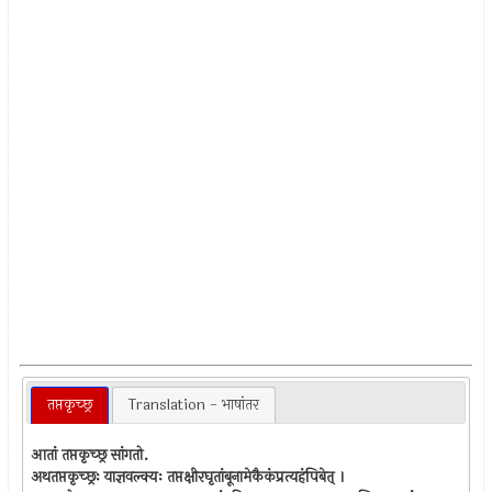
तप्तकृच्छ्र
Translation - भाषांतर
आतां तप्तकृच्छ्र सांगतो.
अथतप्तकृच्छ्रः याज्ञवल्क्यः तप्तक्षीरघृतांबूनामेकैकंप्रत्यहंपिबेत् ।