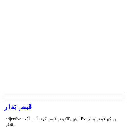
قَبضہٕ بَغٲر
adjective
یَتھ پٮ۪ٹھ نہٕ قَبضہٕ کَرنہٕ آسہِ آمُت Ex.
یہٕ چُھ قَبضہٕ بَغٲر
عَلاقہٕ