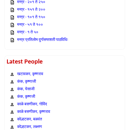
मन्त्र - २०१ ते २५०
मन्त्र - १५१ ते २००
मन्त्र - १०१ ते १५०
मन्त्र - ५१ ते १००
मन्त्र - १ ते ५०
मन्त्र प्रतिलोम दुर्गासप्तशती पाठविधिः
Latest People
खटावकर, कृष्णराव
कंक, कृष्णाजी
कंक, येसाजी
कंक, कृष्णजी
काळे बसणीकर, गोविंद
काळे बसणीकर, कृष्णराव
कोल्हटकर, बळवंत
कोल्हटकर, लक्ष्मण