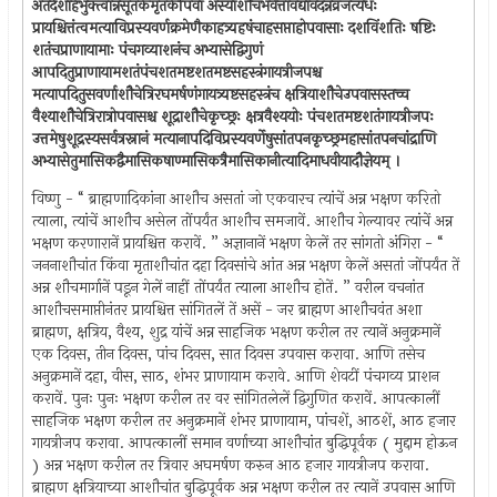
अंतर्दशाहेभुक्त्वान्नंसूतकेमृतकेपिवा अस्याशौचंभवेत्तावद्यावदन्नंव्रजत्यधः
प्रायश्चित्तंत्वमत्याविप्रस्यवर्णक्रमेणैकाहत्र्यहषंचाहसप्ताहोपवासाः दशविंशतिः षष्टिः
शतंचप्राणायामाः पंचगव्याशनंच अभ्यासेद्विगुणं
आपदितुप्राणायामशतंपंचशतमष्टशतमष्टसहस्त्रंगायत्रीजपश्च
मत्यापदितुसवर्णाशौचेत्रिरघमर्षणंगायत्र्यष्टसहस्त्रंच क्षत्रियाशौचेउपवासस्तच्च
वैश्याशौचेत्रिरात्रोपवासश्च शूद्राशौचेकृच्छ्रः क्षत्रवैश्ययोः पंचशतमष्टशतंगायत्रीजपः
उत्तमेषुशूद्रस्यसर्वत्रस्नानं मत्यानापदिविप्रस्यवर्णेषुसांतपनकृच्छ्रमहासांतपनचांद्राणि
अभ्यासेतुमासिकद्वैमासिकषाण्मासिकत्रैमासिकानीत्यादिमाधवीयादौज्ञेयम् ।
विष्णु - “ ब्राह्मणादिकांना आशौच असतां जो एकवारच त्यांचें अन्न भक्षण करितो
त्याला, त्यांचें आशौच असेल तोंपर्यंत आशौच समजावें. आशौच गेल्यावर त्यांचें अन्न
भक्षण करणारानें प्रायश्चित्त करावें. ” अज्ञानानें भक्षण केलें तर सांगतो अंगिरा - “
जननाशौचांत किंवा मृताशौचांत दहा दिवसांचे आंत अन्न भक्षण केलें असतां जोंपर्यंत तें
अन्न शौचमार्गानें पडून गेलें नाहीं तोंपर्यंत त्याला आशौच होतें. ” वरील वचनांत
आशौचसमाप्तीनंतर प्रायश्चित्त सांगितलें तें असें - जर ब्राह्मण आशौचवंत अशा
ब्राह्मण, क्षत्रिय, वैश्य, शुद्र यांचें अन्न साहजिक भक्षण करील तर त्यानें अनुक्रमानें
एक दिवस, तीन दिवस, पांच दिवस, सात दिवस उपवास करावा. आणि तसेच
अनुक्रमानें दहा, वीस, साठ, शंभर प्राणायाम करावे. आणि शेवटीं पंचगव्य प्राशन
करावें. पुनः पुनः भक्षण करील तर वर सांगितलेलें द्विगुणित करावें. आपत्कालीं
साहजिक भक्षण करील तर अनुक्रमानें शंभर प्राणायाम, पांचशें, आठशें, आठ हजार
गायत्रीजप करावा. आपत्कालीं समान वर्णाच्या आशौचांत बुद्धिपूर्वक ( मुद्दाम होऊन
) अन्न भक्षण करील तर त्रिवार अघमर्षण करुन आठ हजार गायत्रीजप करावा.
ब्राह्मण क्षत्रियाच्या आशौचांत बुद्धिपूर्वक अन्न भक्षण करील तर त्यानें उपवास आणि