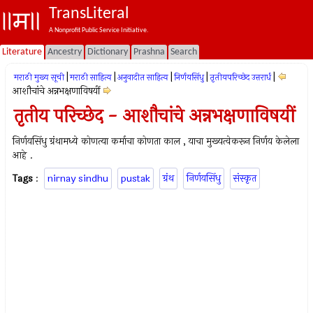
TransLiteral
A Nonprofit Public Service Initiative.
Literature
Ancestry
Dictionary
Prashna
Search
|
|
|
|
|
मराठी मुख्य सूची
मराठी साहित्य
अनुवादीत साहित्य
निर्णयसिंधु
तृतीयपरिच्छेद उत्तरार्ध
आशौचांचे अन्नभक्षणाविषयीं
तृतीय परिच्छेद - आशौचांचे अन्नभक्षणाविषयीं
निर्णयसिंधु ग्रंथामध्ये कोणत्या कर्माचा कोणता काल , याचा मुख्यत्वेकरून निर्णय केलेला
आहे .
Tags
:
nirnay sindhu
pustak
ग्रंथ
निर्णयसिंधु
संस्कृत