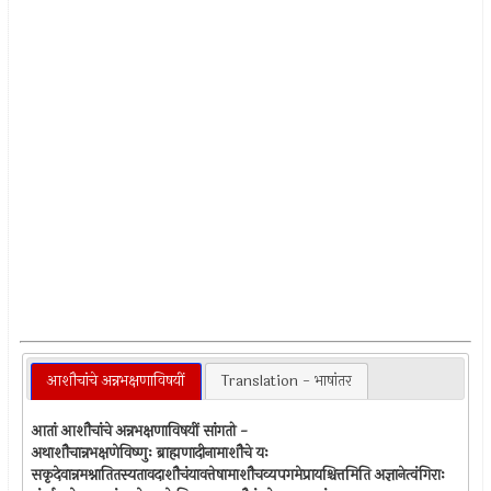
आशौचांचे अन्नभक्षणाविषयीं
Translation - भाषांतर
आतां आशौचांचे अन्नभक्षणाविषयीं सांगतो -
अथाशौचान्नभक्षणेविष्णुः ब्राह्मणादीनामाशौचे यः
सकृदेवान्नमश्नातितस्यतावदाशौचंयावत्तेषामाशौचव्यपगमेप्रायश्चित्तमिति अज्ञानेत्वंगिराः