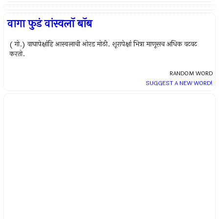
वागा फुडं वांस्वलॉ बॉब
( गो.) वाघापेक्षांहि आस्वलाची ओरड मोठी. शूरापेक्षां भित्रा माणूसच अधिक वटवट
करतो.
RANDOM WORD
SUGGEST A NEW WORD!