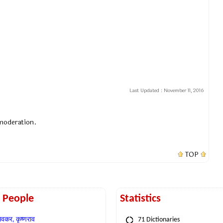
Last Updated :
November 11, 2016
 moderation.
TOP
t People
Statistics
वकर, कृष्णराव
71 Dictionaries