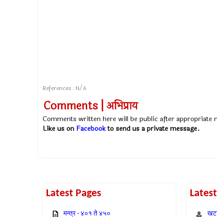
References : N/A
Comments | अभिप्राय
Comments written here will be public after appropriate
Like us on
Facebook
to send us a private message.
Latest Pages
Lates
मन्त्र - ४०१ ते ४५०
खटा