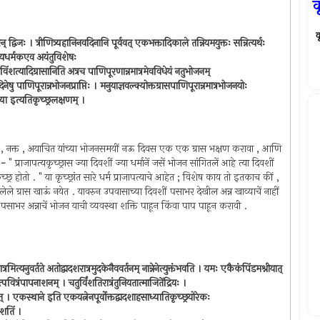
व
रन् द्विजः । त्रीणित्र्यहानिनवदिनानि पूर्ववत् एकभक्तादिकाले तन्नियमयुक्तः सन्नित्यर्थः
पत्यधर्मकएव अयंतुविशेषः
्वाविंशत्यादिग्रासानिति अत्रच पाणिपूरणान्नमात्रमेवविधेयं नतुभोजनम्
ेषु पाणिपूरान्नभोजनप्राप्तिः । मनुयाज्ञवल्क्योक्तग्रासपाणिपूरान्नमात्रभोजनयोः
व्या इत्यतिकृच्छ्रलक्षणम् ।
एकभक्त , नक्त , अयाचित यांच्या भोजनसमयीं नऊ दिवस एक एक ग्रास भक्षण करावा , आणि
य -
" प्राजापत्यकृच्छ्रास ज्या दिवशीं ज्या धर्मानें जसें भोजन सांगितलें आहे त्या दिवशीं
च्छ्र होतो . " या कृच्छ्रांत सारे धर्म प्राजापत्याचे आहेत ; विशेष काय तो इतकाच कीं ,
तलेले ग्रास खाऊं नयेत . यावरुन उपवासाच्या दिवशीं पसाभर देखील अन्न खाव्याचें नाहीं
लें पसाभर अन्नाचें भोजन याची व्यवस्था शक्ति पाहून किंवा पाप पाहून करावी .
्रमित्यनुवर्तते अतोद्वादशरात्रमुदकेनैववर्तनम् नान्नेनेत्युक्तंभवति । यमः एकैकंपिंडमश्नीयात्
ेतत्पवित्रंपापनाशनम् । चतुर्विंशतिरात्रंतुनियतात्माजितेंद्रियः ।
त् । एकस्थाने इति एकयत्नेनपूर्वोक्तद्वादशाहसाध्यातिकृच्छ्रयोरेकः
ंशतिं ।