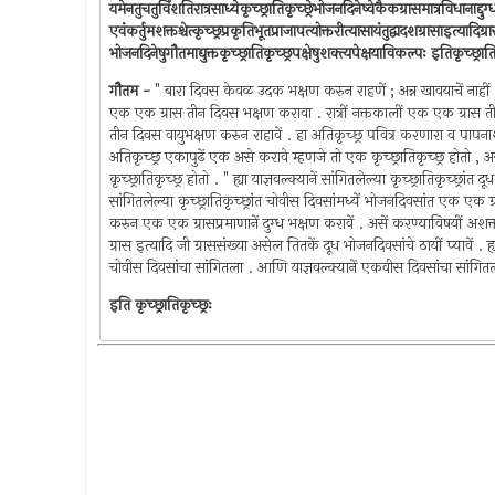
यमेनतुचतुर्विंशतिरात्रसाध्येकृच्छ्रातिकृच्छ्रेभोजनदिनेष्वेकैकग्रासमात्रविधानाद्दुग
एवंकर्तुमशक्तश्चेत्कृच्छ्रप्रकृतिभूतप्राजापत्योक्तरीत्यासायंतुद्वादशग्रासाइत्यादिग्र
भोजनदिनेषुगौतमाद्युक्तकृच्छ्रातिकृच्छ्रपक्षेषुशक्त्यपेक्षयाविकल्पः इतिकृच्छ्रात
गौतम -
" बारा दिवस केवळ उदक भक्षण करुन राहणें ; अन्न खावयाचें नाहीं , त
एक एक ग्रास तीन दिवस भक्षण करावा . रात्रीं नक्तकालीं एक एक ग्रा
तीन दिवस वायुभक्षण करुन राहावें . हा अतिकृच्छ्र पवित्र करणारा व पापना
अतिकृच्छ्र एकापुढें एक असे करावे म्हणजे तो एक कृच्छ्रातिकृच्छ्र होतो ,
कृच्छ्रातिकृच्छ्र होतो . " ह्या याज्ञवल्क्यानें सांगितलेल्या कृच्छ्रातिकृच्छ्
सांगितलेल्या कृच्छ्रातिकृच्छ्रांत चोवीस दिवसांमध्यें भोजनदिवसांत एक एक ग्र
करुन एक एक ग्रासप्रमाणानें दुग्ध भक्षण करावें . असें करण्याविषयीं अशक्त असे
ग्रास इत्यादि जी ग्राससंख्या असेल तितकें दूध भोजनदिवसांचे ठायीं प्यावें . 
चोवीस दिवसांचा सांगितला . आणि याज्ञवल्क्यानें एकवीस दिवसांचा सांगितला . 
इति कृच्छ्रातिकृच्छ्रः