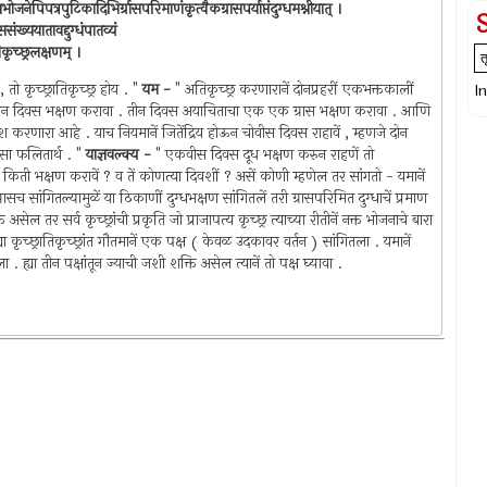
्धभोजनेपिपत्रपुटिकादिभिर्ग्रासपरिमाणंकृत्वैकग्रासपर्याप्तंदुग्धमश्नीयात् ।
ाससंख्ययातावद्दुग्धंपातव्यं
िकृच्छ्रलक्षणम् ।
ो कृच्छ्रातिकृच्छ्र होय . "
यम -
" अतिकृच्छ्र करणारानें दोनप्रहरीं एकभक्तकालीं
I
स तीन दिवस भक्षण करावा . तीन दिवस अयाचिताचा एक एक ग्रास भक्षण करावा . आणि
श करणारा आहे . याच नियमानें जितेंद्रिय होऊन चोवीस दिवस राहावें , म्हणजे दोन
 असा फलितार्थ . "
याज्ञवल्क्य -
" एकवीस दिवस दूध भक्षण करुन राहणें तो
रांत दूध किती भक्षण करावें ? व तें कोणत्या दिवशीं ? असें कोणी म्हणेल तर सांगतो - यमानें
ासच सांगितल्यामुळें या ठिकाणीं दुग्धभक्षण सांगितलें तरी ग्रासपरिमित दुग्धाचें प्रमाण
ल तर सर्व कृच्छ्रांची प्रकृति जो प्राजापत्य कृच्छ्र त्याच्या रीतीनें नक्त भोजनाचे बारा
ह्या कृच्छ्रातिकृच्छ्रांत गौतमानें एक पक्ष ( केवळ उदकावर वर्तन ) सांगितला . यमानें
ह्या तीन पक्षांतून ज्याची जशी शक्ति असेल त्यानें तो पक्ष घ्यावा .