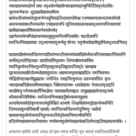
अथदासस्यस्वदास्युत्पन्नस्यसपिंडमृतौस्नानमात्रेणस्वामिकार्येस्पृश्यत्वम् ‍
भक्तदासस्यत्र्यहोर्ध्वं सद्यः स्पृश्योगर्भदासोभक्तदासत्र्यहाच्छुचिरितिस्मृत्यंतरोक्तेः
मूल्यकर्मकराः शूद्रादासीदासस्तथैवच
स्नानेशरीरसंस्कारेगृहकर्मण्यदूषिताइतिशातातपोक्तेश्च एतच्चानन्यसाध्यतत्कार्यमात्रे
अन्यत्रमासाद्याशौचमस्त्येव एवंदास्यामपि सूतिकायास्तस्याअस्पृश्यत्वमपिमासमात्रं
दासीदासश्चसर्वोवैयस्यवर्णस्ययोभवेत् ‍
तद्वर्णस्यभवेच्छौचंदास्यामासस्तुसूतकमित्यंगिरसोक्तेः षडशीतावपि
स्वामिशौचेनदासाद्याः स्पृश्यामासात्तुकर्मसु योग्याः स्युर्मासतोदासीसूतीचेत्स्पृश्यतामियात्
दत्तदासादीनांस्वसपिंडमरणादौस्वाम्याशौचसमसंख्यादिनोर्ध्वंसत्यपिमासाद्याशौचेस्वामि
कार्येस्पृश्यतेतिहरदत्तः दासांतेवासिभृतकाः शिष्याश्चैकत्रवासिनः
स्वामितुल्येनशौचेनशुध्यंतिमृतसूतकइतिबृहस्पतिस्मृतेः दासश्चात्र
गृहजातस्तथाक्रीतोलब्धोदायादुपागतः अन्नकालभृतस्तद्वदाहितः स्वामिनाचयः
मोक्षितोमहतश्चर्णाद्युद्धप्राप्तः पणेजितः तवाहमित्युपगतः प्रव्रज्यावसितः कृतः
भक्तदासश्चविज्ञेयस्तथैववडवाह्रतः विक्रेताचात्मनः शास्त्रेदासाः पंचदशस्मृताइति
नारदोक्तेषु गर्भभक्तदासौविनाज्ञेयाः वडवादासीतयाह्रतः तामुद्वाह्यदासोजातइत्यर्थः
अंतेवास्यपितेनैवोक्तः स्वशिल्पमिच्छन्नाहर्तुंबांधवानामनुज्ञया
आचार्यस्यवसेदंतेकृत्वाकालंसुनिश्चितं आचार्यः शिक्षयेदेनंस्वगृहेदत्तभोजनमिति
शिष्यस्तत्तुल्योविद्यार्थी दासादेः स्वामितत्सपिंडमरणेतुविष्णुः पत्नीनां
दासानामानुलोम्येनस्वामितुल्यमाशौचंमृतेस्वामिन्यात्मीयमिति
प्रतिलोमदासानामाशौचाभावः वर्णानामानुलोम्येनदास्यंनप्रतिलोमतइतियाज्ञवल्क्योक्तेः ।
आपल्या दासीचे ठायीं उत्पन्न जो दास त्याचा सपिंड मृत असतां स्वामिकार्याविषयीं