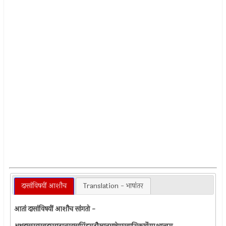
दासांविषयीं आशौच
Translation - भाषांतर
आतां दासांविषयीं आशौच सांगतो -