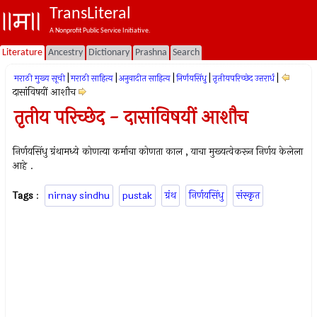
TransLiteral
A Nonprofit Public Service Initiative.
Literature
Ancestry
Dictionary
Prashna
Search
|
|
|
|
|
मराठी मुख्य सूची
मराठी साहित्य
अनुवादीत साहित्य
निर्णयसिंधु
तृतीयपरिच्छेद उत्तरार्ध
दासांविषयीं आशौच
तृतीय परिच्छेद - दासांविषयीं आशौच
निर्णयसिंधु ग्रंथामध्ये कोणत्या कर्माचा कोणता काल , याचा मुख्यत्वेकरून निर्णय केलेला
आहे .
Tags
:
nirnay sindhu
pustak
ग्रंथ
निर्णयसिंधु
संस्कृत