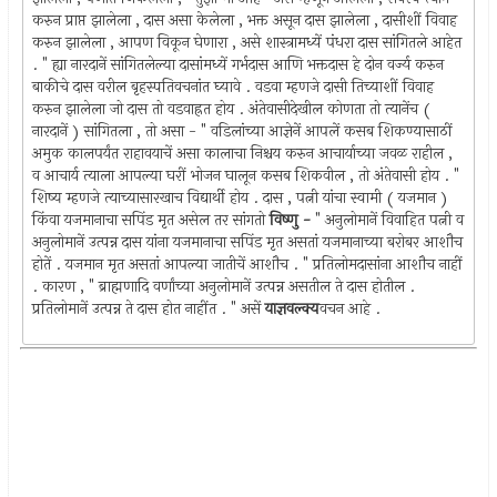
करुन प्राप्त झालेला , दास असा केलेला , भक्त असून दास झालेला , दासीशीं विवाह
करुन झालेला , आपण विकून घेणारा , असे शास्त्रामध्यें पंधरा दास सांगितले आहेत
. " ह्या नारदानें सांगितलेल्या दासांमध्यें गर्भदास आणि भक्तदास हे दोन वर्ज्य करुन
बाकीचे दास वरील बृहस्पतिवचनांत घ्यावे . वडवा म्हणजे दासी तिच्याशीं विवाह
करुन झालेला जो दास तो वडवाह्रत होय . अंतेवासीदेखील कोणता तो त्यानेंच (
नारदानें ) सांगितला , तो असा - " वडिलांच्या आज्ञेनें आपलें कसब शिकण्यासाठीं
अमुक कालपर्यंत राहावयाचें असा कालाचा निश्चय करुन आचार्याच्या जवळ राहील ,
व आचार्य त्याला आपल्या घरीं भोजन घालून कसब शिकवील , तो अंतेवासी होय . "
शिष्य म्हणजे त्याच्यासारखाच विद्यार्थी होय . दास , पत्नी यांचा स्वामी ( यजमान )
किंवा यजमानाचा सपिंड मृत असेल तर सांगतो
विष्णु -
" अनुलोमानें विवाहित पत्नी व
अनुलोमानें उत्पन्न दास यांना यजमानाचा सपिंड मृत असतां यजमानाच्या बरोबर आशौच
होतें . यजमान मृत असतां आपल्या जातीचें आशौच . " प्रतिलोमदासांना आशौच नाहीं
. कारण , " ब्राह्मणादि वर्णांच्या अनुलोमानें उत्पन्न असतील ते दास होतील .
प्रतिलोमानें उत्पन्न ते दास होत नाहींत . " असें
याज्ञवल्क्य
वचन आहे .