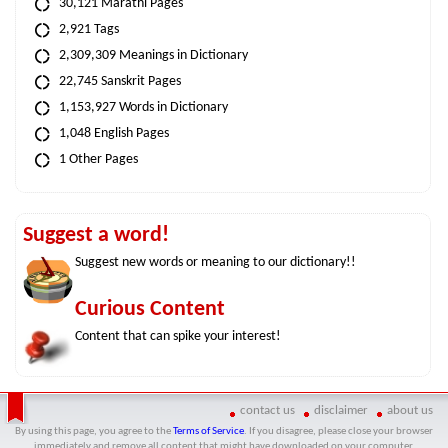
30,121 Marathi Pages
2,921 Tags
2,309,309 Meanings in Dictionary
22,745 Sanskrit Pages
1,153,927 Words in Dictionary
1,048 English Pages
1 Other Pages
Suggest a word!
Suggest new words or meaning to our dictionary!!
Curious Content
Content that can spike your interest!
contact us
disclaimer
about us
By using this page, you agree to the
Terms of Service
. If you disagree, please close your browser
immediately and remove all content that might have downloaded on your computer.