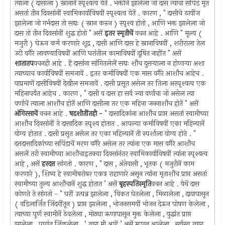
त्याला ( दासाला ) स्नानानें स्पृश्यत्व येतें . भक्तीनें झालेला जो दास त्याचा सपिंड मृत
असतां तीन दिवसांनीं स्वामिकार्याविषयीं स्पृश्यत्व येतें . कारण , " दासीचे ठायींज
झालेला जो गर्भदास तो सद्यः ( स्नान करुन ) स्पृश्य होतो , आणि भक्त झालेला जो
दास तो तीन दिवसांनीं शुद्ध होतो " असें
इतर स्मृतीचें
वचन आहे . आणि " मूल्य (
मजुरी ) घेऊन कर्म करणारे शूद्र , दासी आणि दास हे स्नानाविषयीं , शरीराला तेल
उटी वगैरे लावण्याविषयीं आणि घरांतील कामाविषयीं दूषित नाहींत " असें
शातातप
वचनही आहे . हें दासांना सांगितलेलें सद्यः शौच दुसर्‍याला न होणार्‍या अशा
त्याच्याच कार्याविषयीं समजावें . इतर कर्माविषयीं एक मास वगैरे आशौच आहेच .
याप्रमाणें दासीविषयीं देखील समजावें . दासी प्रसूत असेल तर तिला अस्पृश्यत्व एक
महिनापर्यंत आहेच . कारण , " दासी व दास हा सर्व ज्या वर्णाचा जो असेल त्या
वर्णाचें त्याला आशौच होतें आणि दासीला तर एक महिना जननाशौच होतें " असें
अंगिरसाचें
वचन आहे .
षडशीतींतही -
" दासादिकांना आशौच प्राप्त असतां स्वामीच्या
आशौच दिवसांनीं ते दासादिक स्पृश्य होतात . आपल्या कर्माविषयीं एका महिन्यानें
योग्य होतात . दासी प्रसूत असेल तर एका महिन्यानें ती स्पर्शाला योग्य होते . "
दत्तदासादिकांच्या सपिंडाचें मरण वगैरे असेल तर त्यांना एक मास वगैरे आशौच
असलें तरी स्वामीच्या आशौचाइतक्या दिवसांनंतर स्वामिकार्याविषयीं त्यांना स्पृश्यत्व
आहे , असें
हरदत्त
सांगतो . कारण , " दास , अंतेवासी , भृतक ( मजुरीनें काम
करणारे ), शिष्य हे स्वामीबरोबर एकत्र राहाणारे असून त्यांना मृताशौच प्राप्त असतां
स्वामीच्या तुल्य आशौचानें शुद्ध होतात ’ असें
बृहस्पतिस्मृति
वचन आहे . येथें दास
कोणते ते सांगतो - " घरीं उत्पन्न झालेला , विकत घेतलेला , मिळालेला , दायापासून
( वडिलार्जित जिंदगींतून ) प्राप्त झालेला , भोजनसमयीं भोजन देऊन पोषण केलेला ,
त्याच्या पूर्ण स्वामीनें ठेवलेला , मोठ्या ऋणापासून मुक्त केलेला , युद्धांत प्राप्त
झालेला , पणांत जिंकलेला , ‘ तुझा मी आहें ’ असें म्हणून आलेला , सर्वस्व त्याग