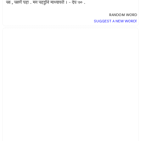
चढ , चढणें पहा . मग चहडुनि माथ्यावरी । - देप ७० .
RANDOM WORD
SUGGEST A NEW WORD!