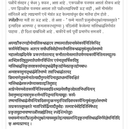
पत्नीचें संनहन ( बंधन ) करुन , असा आहे . एकपत्नीक यजमान असतां ठीकच आहे
. पण द्विपत्नीक यजमान असला तरी पत्नीशब्दाविषयीं ऊह नाहीं , असें मीमांसेंत
सांगितलें आहे त्याप्रमाणें एथें मंत्रांत ऊह केल्यावांचून दोन मातेंचा होम होतो .
उपदेशी
च्या मतीं तर ऊह आहे . तो असा - " यन्मे मातरौ प्रलुलोभतुश्चरंत्यावननुव्रते "
इत्यादिक आमच्या ( कमलाकरभट्टाच्या ) वडिलांनीं केलेल्या मासिश्राद्धनिर्णयांत
पाहावा . ही दिशा दाखविली आहे . बाकीचें सर्व पूर्वीं प्रमाणेंच समजावें .
अयमग्नौकरणहोमोमासिकश्राद्धएव तच्चस्मार्ताग्न्यभावेनंकार्यमितिकेचित्
कार्यमेवेतिबहवः अतएव सर्वाधानिनोहोमवर्जंमासिकश्राद्धमुक्तंसुदर्शनभाष्ये
महालयेतद्वदित्येके प्रकरणांतरत्वात् कर्मांतरत्वेनस्मार्तपार्वणवत्कार्यमितित्वस्मद्गुरवः
आब्दिकादिषुतुस्मार्तपार्वणविधिरेव एवंमातृवार्षिकादिषु
मासिश्राद्धविकृतावष्टकायांमातृश्राद्धेवैकृतहोमेनप्राकृतहोमबाधः
अन्वष्टकासुमातृश्राद्धंनेतिभाष्ये तत्रापिश्राद्धांतरवत्
क्रियमाणेतुयन्मेमातेत्यादौगुणत्वेपिमातृप्राधान्यंविवक्षितं
मासिश्राद्धेनकल्पोव्याख्यातइतिसूत्रात्
आग्नेय्येवमनोताकार्यमितिवचनादग्निशब्दस्येववैकृतदेवताभिधायित्वम्
तेनामुष्माइत्यत्रामुकशर्मभ्यांपितृभ्यामित्याद्यूहः कार्यः
तच्चमासिश्राद्धंजीवत्पित्रादिनाव्युत्क्रममृतपित्रादिनाचकार्यमित्युक्तंसुदर्शनभाष्ये
तत्प्रकारस्तुवक्ष्यते मातापित्रोर्द्वित्वादौतुनोहः तस्मादृचंनोहेदितिनिषेधात्
प्रकृतावूहाभावाच्चपत्नींसन्नह्येतिवत् उपदेशिमतेतूहः
यथायन्मेमातरौप्रलुलोभतुश्चरंत्यावननुव्रतेइत्याद्यस्मत्पितृकृतमासिश्राद्धनिर्णयेज्ञेयमितिदि
क् अन्यत्प्राग्वत् ।