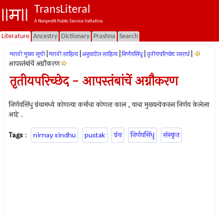
TransLiteral
A Nonprofit Public Service Initiative.
Literature
Ancestry
Dictionary
Prashna
Search
|
|
|
|
|
मराठी मुख्य सूची
मराठी साहित्य
अनुवादीत साहित्य
निर्णयसिंधु
तृतीयपरिच्छेद उत्तरार्ध
आपस्तंबांचें अग्नौकरण
तृतीयपरिच्छेद - आपस्तंबांचें अग्नौकरण
निर्णयसिंधु ग्रंथामध्ये कोणत्या कर्माचा कोणता काल , याचा मुख्यत्वेकरून निर्णय केलेला
आहे .
Tags
:
nirnay sindhu
pustak
ग्रंथ
निर्णयसिंधु
संस्कृत