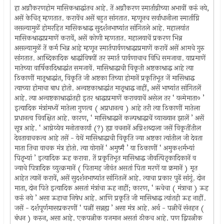
हा अग्नौकरणहोम मासिकश्राद्धांतच आहे. तें अग्नौकरण स्मार्ताग्नीच्या अभावीं करुं नये,
असें केचित् म्हणतात. करावेंच असें बहुत सांगतात. म्हणूनच सर्वाधानीला स्मार्ताग्नि
नसल्यामुळें होमरहित मासिकश्राद्ध सुदर्शनभाष्यांत सांगितले आहे. महालयांत
मासिकश्राद्धाप्रमाणें करावें, असें कोणी म्हणतात. महालयाचें प्रकरण भिन्न
असल्यामुळें तें कर्म भिन्न आहे म्हणून स्मार्तपार्वणश्राद्धाप्रमाणें करावें असें आमचे गुरु
सांगतात. आब्दिकादिक श्राद्धांविषयीं तर स्मार्त पार्वणाचाच विधि समजावा. याप्रमाणें
मातेच्या वार्षिकादिश्राद्धांत समजावें. मासिश्राद्धाची विकृती अष्टकाश्राद्ध आहे त्या
ठिकाणीं मातृश्राद्धांत, विकृति जी अष्टका तिच्या होमानें प्रकृतिभूत जें मासिश्राद्ध
त्याच्या होमाचा बाध होतो. अन्वष्टकाश्राद्धांत मातृश्राद्ध नाहीं, असें भाष्यांत सांगितलें
आहे. त्या अन्वष्टकाश्राद्धांतही इतर श्राद्धाप्रमाणें करावयाचें असेल तर ‘ यन्मेमाता० ’
इत्यादिक मंत्रांमध्यें मातेला गुणत्व ( अप्रधानत्व ) आहे तरी त्या ठिकाणीं मातेला
प्रधानत्व विवक्षित आहे. कारण, ‘ मासिश्राद्धानें कल्पश्राद्धाचें व्याख्यान झालें ’ असें
सूत्र आहे. ‘ आग्नेय्येव मनोताकार्या (?) ह्या वचनानें अग्निशब्दाला जसें विकृतींतील
देवतावाचकत्व आहे तसें - येथें मासिश्राद्धाची विकृति ज्या अष्टका त्यांतील जी देवता
माता तिचा वाचक मंत्र होतो. त्या योगानें ‘ अमुष्मै ’ या ठिकाणीं ‘ अमुकशर्मभ्यां
पितृभ्यां ’ इत्यादिक ऊह करावा. तें प्रकृतिभूत मासिश्राद्ध जीवत्पितृकादिकानें व
ज्याचे पित्रादिक व्युत्क्रमानें ( पितामह जीवंत असतां पिता मरणें या क्रमानें ) मृत
आहेत त्यानें करावें, असें सुदर्शनभाष्यांत सांगितलें आहे. त्याचा प्रकार पुढें सांगूं. दोन
माता, दोन पिते इत्यादिक असतां मंत्रांचा ऊह नाहीं; कारण, ‘ ऋचेचा ( मंत्राचा ) ऊह
करुं नये ’ असा ऊहाचा निषेध आहे. आणि प्रकृति जी मासिश्राद्ध त्यांतही ऊह नाहीं.
जसें - दर्शपूर्णमासप्रकरणीं ‘ पत्नीं सन्नह्य ’ असा मंत्र आहे. अर्थ - पत्नीचें संनहन (
बंधन ) करुन, असा आहे. एकपत्नीक यजमान असतां ठीकच आहे. पण द्विपत्नीक