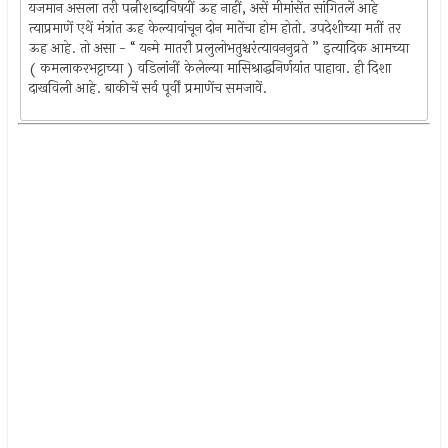
यजमान असला तरी पत्नीशब्दाविषयीं ऊह नाहीं, असें मीमांसेंत सांगितलें आहे
त्याप्रमाणें एथें मंत्रांत ऊह केल्यावांचून दोन मातेंचा होम होतो. उपदेशीच्या मतीं तर
ऊह आहे. तो असा - “ यन्मे मातरौ प्रलुलोभतुश्चरंत्यावननुव्रते ” इत्यादिक आमच्या
( कमलाकरभट्टाच्या ) वडिलांनीं केलेल्या मासिश्राद्धनिर्णयांत पाहावा. ही दिशा
दाखविली आहे. बाकीचें सर्व पूर्वीं प्रमाणेंच समजावें.