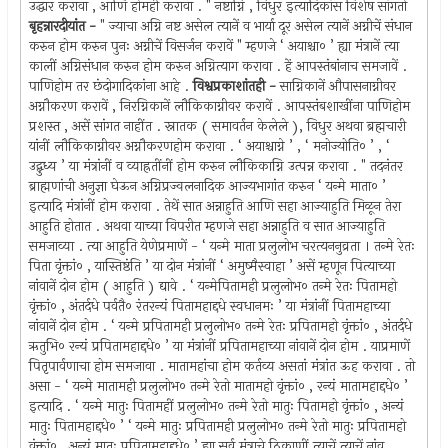
उद्धार करावा , आणि होमही करावा . " नष्टाग्नि , विधुर इत्यादिकांस विशेष सांगतो
बृहन्नारदीयांत -
" ज्याचा अग्नि नष्ट असेल त्यानें व भार्या दूर असेल त्यानें अग्नीचें संधान
करुन होम करुन पुनः अग्नीचें विसर्जन करावें " म्हणजे ‘ अयाश्चा० ’ ह्या मंत्रानें त्या
कालीं अग्निसंधान करुन होम करुन अग्नित्याग करावा . हें आपस्तंबांनाच समजावें .
पाणिहोम तर छंदोगादिकांना आहे .
विश्वप्रकाशांतही -
साग्निकानें औपासनाग्नीवर
अग्नौकरण करावें , निरग्निकानें लौकिकाग्नीवर करावें . आपस्तंबशाखींना पाणिहोम
प्रशस्त , असें सांगत नाहींत . स्नातक ( समावर्तन केलेले ), विधुर अथवा ब्रह्मचारी
यांनीं लौकिकाग्नीवर अग्नौकरणहोम करावा . ‘ अयाश्चाग्ने ’ , ‘ मनोज्योति० ’ , ‘
उद्बुध्य ’ या मंत्रांनीं व व्याह्रतींनीं होम करुन लौकिकाग्नि उत्पन्न करावा . " तदनंतर
ब्राह्मणांची अनुज्ञा घेऊन अग्निप्रज्वलनादिक आज्यभागांत करुन ‘ यन्मे माता० ’
इत्यादि मंत्रांनीं होम करावा . तेथें सात अन्नाहुति आणि सहा आज्याहुति मिळून तेरा
आहुति होतात . अथवा याच्या विपरीत म्हणजे सहा अन्नाहुति व सात आज्याहुति
समजाव्या . त्या आहुति येणेप्रमाणें - ‘ यन्मे माता प्रलुलोभ चरत्यननुव्रता । तन्मे रेतः
पिता वृंक्तां० , यास्तिष्ठंति ’ या दोन मंत्रांनीं ‘ अमुष्मैस्वाहा ’ असें म्हणून पित्याच्या
नांवानें दोन होम ( आहुति ) द्यावे . ‘ यन्मेपितामही प्रलुलोभ० तन्मे रेतः पितामहो
वृंक्तां० , अंतर्दधे पर्वतै० रंतरन्यं पितामहाद्दधे स्वधानमः ’ या मंत्रांनीं पितामहाच्या
नांवानें दोन होम . ‘ यन्मे प्रपितामही प्रलुलोभ० तन्मे रेतः प्रपितामहो वृंक्तां० , अंतर्दधे
ऋतुभि० रन्यं प्रपितामहाद्दधे० ’ या मंत्रांनीं प्रपितामहाच्या नांवानें दोन होम . याप्रमाणें
पितृपार्वणाचा होम समजावा . मातामहांचा होम कर्तव्य असतां मंत्रांत ऊह करावा . तो
असा - ‘ यन्मे मातामही प्रलुलोभ० तन्मे रेतो मातामहो वृंक्तां० , रन्यं मातामहाद्दधे० ’
इत्यादि . ‘ यन्मे मातुः पितामहीं प्रलुलोभ० तन्मे रेतो मातुः पितामहो वृंक्तां० , अन्यं
मातुः पितामहाद्दधे० ’ ‘ यन्मे मातुः प्रपितामही प्रलुलोभ० तन्मे रेतो मातुः प्रपितामहो
वृंक्तां० , अन्यं मातुः प्रपितामहाद्दधे० ’ ह्या सर्व मंत्राचे ठिकाणीं त्याचें त्याचें नांव