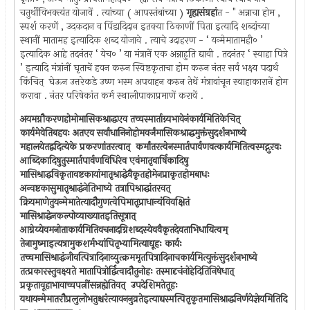
चतुर्थीविभक्त्यंत योजावें . त्यांच्या ( आपस्तंबांच्या )
गृह्यसंग्रहां
त - " अन्नाचा होम ,
स्पर्श करणें , उदकदान व पिंडादिदान इतक्या ठिकाणीं पिता इत्यादि शब्दांच्या
स्थानीं मातामह इत्यादिक शब्द योजावे . त्याचे उदाहरण - ‘ यन्मेमातामही० ’
इत्यादिक आहे तदनंतर ‘ येच० ’ या मंत्रानें एक अन्नाहुति द्यावी . तदनंतर ‘ स्वाहा पित्रे
’ इत्यादि मंत्रांनीं घृताचें हवन करुन स्विष्टकृताचा होम करुन नंतर सर्व भक्ष्य पदार्थ
किंचित् ‍ घेऊन उत्तरेकडे उष्ण भस्म अपवाहन करुन तेथें मंत्रावांचून स्वाहाकारानें होम
करावा . नंतर परिषेकांत कर्म स्थालीपाकाप्रमाणें करावें .
अयमग्नौकरणहोमोमासिकश्राद्धएव तच्चस्मार्ताग्न्यभावेनंकार्यमितिकेचित् ‍
कार्यमेवेतिबहवः अतएव सर्वाधानिनोहोमवर्जंमासिकश्राद्धमुक्तंसुदर्शनभाष्ये
महालयेतद्वदित्येके प्रकरणांतरत्वात् ‍ कर्मांतरत्वेनस्मार्तपार्वणवत्कार्यमितित्वस्मद्गुरवः
आब्दिकादिषुतुस्मार्तपार्वणविधिरेव एवंमातृवार्षिकादिषु
मासिश्राद्धविकृतावष्टकायांमातृश्राद्धेवैकृतहोमेनप्राकृतहोमबाधः
अन्वष्टकासुमातृश्राद्धंनेतिभाष्ये तत्रापिश्राद्धांतरवत् ‍
क्रियमाणेतुयन्मेमातेत्यादौगुणत्वेपिमातृप्राधान्यंविवक्षितं
मासिश्राद्धेनकल्पोव्याख्यातइतिसूत्रात् ‍
आग्नेय्येवमनोताकार्यमितिवचनादग्निशब्दस्येववैकृतदेवताभिधायित्वम् ‍
तेनामुष्माइत्यत्रामुकशर्मभ्यांपितृभ्यामित्याद्यूहः कार्यः
तच्चमासिश्राद्धंजीवत्पित्रादिनाव्युत्क्रममृतपित्रादिनाचकार्यमित्युक्तंसुदर्शनभाष्ये
तत्प्रकारस्तुवक्ष्यते मातापित्रोर्द्वित्वादौतुनोहः तस्मादृचंनोहेदितिनिषेधात् ‍
प्रकृतावूहाभावाच्चपत्नींसन्नह्येतिवत् ‍ उपदेशिमतेतूहः
यथायन्मेमातरौप्रलुलोभतुश्चरंत्यावननुव्रतेइत्याद्यस्मत्पितृकृतमासिश्राद्धनिर्णयेज्ञेयमितिदि