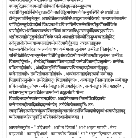
अथापस्तंबानांसूत्रे उद्ध्रियतामग्नौचक्रियतामित्यामंत्रयते
काममुद्ध्रियतांकाममग्नौचक्रियतामित्यतिसृष्टउद्धरेज्जुहुयाच्च
नष्टाग्निविधुरादेर्विशेषोबृहन्नारदीये नष्टाग्निर्दूरभार्यश्चपार्वणेसमुपस्थिते संधायाग्निंततो
होमंकृत्वातंविसृजेत्पुनः अयाश्चेतितत्कालेग्निंसंधायहुत्वात्यजेदित्यर्थः एतदापस्तंबानामेव
पाणिहोमस्तुछंदोगादीनां विश्वप्रकाशेऽपि साग्निरौपासनेनग्निरग्नौकुर्वीतलौकिके
पाणौहोमंप्रशंसंतिनत्वापस्तंबशाखिनां स्नातकाविधुरावास्युर्यदिवाब्रह्मचारिणः
अग्नौकरणहोमंतुकुर्यस्तेलौकिकेऽनले अयाश्चाग्नेमनोज्योतिरुद्बुध्यव्याह्रतीर्हुनेत् ‍
ततोनुज्ञातोग्नींधनाद्याज्यभागांतेयन्मेमातेत्याद्यैर्जुहुयात् ‍ तत्रसप्तान्नाहुतयः
षडाज्यस्येतित्रयोदश व्यत्ययोवा यथा यन्मेमाताप्रलुलोभ० तन्मेरेतः पितावृंक्तां० ,
यास्तिष्ठंतीतिद्वाभ्याममुष्मैस्वाहेतिपितुर्नाम्नाद्वौहोमौ यन्मेपितामहीप्रलुलोभ० तन्मेरेतः
पितामहोवृंक्तां० , अंतर्दधेइतितन्नाम्नापितामहायद्वौ यन्मेप्रपितामहीप्रलुलोभ० तन्मेरेतः
प्रपितामहोवृंक्तां० , अंतर्दधेऋतुभिरितितन्नाम्नाप्रपितामहायद्वौमातामहेषुतूहः
यन्मेमातामही० तन्मेरेतोमातामहोवृंक्तां० , अन्यंमातामहाद्दधेइत्यादौ यन्मेमातुः
पितामहीप्रलुलोभ० तन्मेरेतोमातुः पितामहोवृंक्तां० , अन्यंमातुः पितामहाद्दधे० यन्मेमातुः
प्रपितामहीप्रलुलोभ० तन्मेरेतोमातुः प्रपितामहोवृंक्तां० , अन्यंमातुः प्रपितामहाद्दधे० ,
सर्वत्राप्यमुष्माइत्यत्रडेंतंतत्तन्नामयोज्यं तद्गृह्यसंग्रहे योज्यः
पित्रादिशब्दानांस्थानेमातामहादिकः अन्नहोमेतथास्पर्शेजलपिंडादिदानके
यन्मेमातामहीत्यादितत्रोदाहरणंभवेत् ‍ ततोयेचेत्येकान्नाहुतिः ततः
स्वाहापित्रेइत्याद्यैराज्यंहुत्वास्विष्टकृतंहुत्वासर्वभक्ष्यंकिंचिदादायोदगुष्णंभस्मापोह्यतत्रतू
ष्णींस्वाहाकारेणजुहोति परिषेचनांतंस्थालीपाकवत् ‍ ।
आपस्तंबसूत्रांत -
" उद्ध्रियतां , अग्नौ च क्रियतां " अशी अनुज्ञा मागावी . नंतर
ब्राह्मणांनीं ‘ काममुद्ध्रियतां , काममग्नौच क्रियतां ’ अशी अनुज्ञा दिल्यावर अन्नाचा