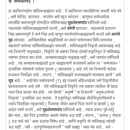
क् ‍ अन्यत्प्राग्वत् ‍ ।
हा अग्नौकरणहोम मासिकश्राद्धांतच आहे . तें अग्नौकरण स्मार्ताग्नीच्या अभावीं करुं नये
, असें केचित् ‍ म्हणतात . करावेंच असें बहुत सांगतात . म्हणूनच सर्वाधानीला
स्मार्ताग्नि नसल्यामुळें होमरहित मासिकश्राद्ध
सुदर्शनभाष्यांत
सांगितले आहे .
महालयांत मासिकश्राद्धाप्रमाणें करावें , असें
कोणी
म्हणतात . महालयाचें प्रकरण
भिन्न असल्यामुळें तें कर्म भिन्न आहे म्हणून स्मार्तपार्वणश्राद्धाप्रमाणें करावें असें
आमचे
गुरु
सांगतात . आब्दिकादिक श्राद्धांविषयीं तर स्मार्त पार्वणाचाच विधि समजावा .
याप्रमाणें मातेच्या वार्षिकादिश्राद्धांत समजावें . मासिश्राद्धाची विकृती अष्टकाश्राद्ध आहे
त्या ठिकाणीं मातृश्राद्धांत , विकृति जी अष्टका तिच्या होमानें प्रकृतिभूत जें मासिश्राद्ध
त्याच्या होमाचा बाध होतो . अन्वष्टकाश्राद्धांत मातृश्राद्ध नाहीं , असें भाष्यांत सांगितलें
आहे . त्या अन्वष्टकाश्राद्धांतही इतर श्राद्धाप्रमाणें करावयाचें असेल तर ‘ यन्मेमाता० ’
इत्यादिक मंत्रांमध्यें मातेला गुणत्व ( अप्रधानत्व ) आहे तरी त्या ठिकाणीं मातेला
प्रधानत्व विवक्षित आहे . कारण , ‘ मासिश्राद्धानें कल्पश्राद्धाचें व्याख्यान झालें ’ असें
सूत्र
आहे . ‘ आग्नेय्येव मनोताकार्या (?) ह्या वचनानें अग्निशब्दाला जसें विकृतींतील
देवतावाचकत्व आहे तसें - येथें मासिश्राद्धाची विकृति ज्या अष्टका त्यांतील जी देवता
माता तिचा वाचक मंत्र होतो . त्या योगानें ‘ अमुष्मै ’ या ठिकाणीं ‘ अमुकशर्मभ्यां
पितृभ्यां ’ इत्यादिक ऊह करावा . तें प्रकृतिभूत मासिश्राद्ध जीवत्पितृकादिकानें व
ज्याचे पित्रादिक व्युत्क्रमानें ( पितामह जीवंत असतां पिता मरणें या क्रमानें ) मृत
आहेत त्यानें करावें , असें
सुदर्शनभाष्यांत
सांगितलें आहे . त्याचा प्रकार पुढें सांगूं .
दोन माता , दोन पिते इत्यादिक असतां मंत्रांचा ऊह नाहीं ; कारण , ‘ ऋचेचा ( मंत्राचा
) ऊह करुं नये ’ असा ऊहाचा निषेध आहे . आणि प्रकृति जी मासिश्राद्ध त्यांतही
ऊह नाहीं . जसें - दर्शपूर्णमासप्रकरणीं ‘ पत्नीं सन्नह्य ’ असा मंत्र आहे . अर्थ -