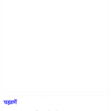
चहडणें