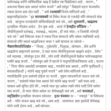
पार्वणश्राद्ध आणि वार्षिकादिक श्राद्ध हें देखील त्या त्रिदंडीलाच आहे . कारण , "
अकरावा दिवस प्राप्त असतां पार्वण करावें " असें सांगून " त्रिदंडाचें ग्रहण केल्यानेंच
त्याला प्रेतत्व प्राप्त होत नाहीं . " असें
उशनसानें
विशेष सांगितलें आहे . ‘
ब्राह्मणादिहतेताते० ’ ह्या
कात्यायनानें
जो निषेध केला तो एकदंडी वगैरे संन्याशी यांना
आहे . म्हणूनच परमहंसांचें वार्षिकादिकही करुं नये , असें
शूलपाणी , श्राद्धतत्त्व
इत्यादिक गौडग्रंथ आहेत . हेंच युक्त आहे . आतां जें
हेमाद्रींत कौंडिन्य -
"
जीवत्पितृकानें दर्शश्राद्ध , गयाश्राद्ध , महालय , हीं करुं नयेत ; व तिलांनीं तर्पणही
करुं नये " असें निषेधक वचन तें ज्याचा पिता संन्याशी वगैरे नसेल त्याविषयीं आहे .
संन्याशी वगैरे नसतां श्राद्धाधिकार कसा ? असें म्हणाल तर सांगतो
-
मैत्रायणीयपरिशिष्टांत -
" विवाह , पुत्रोत्पत्ति , पितृयज्ञ , सोमयाग , तीर्थ आणि
श्राद्धयोग्य ब्राह्मणाचें आगमन , हे सहा काल जीवत्पितृकाला श्राद्धाचे आहेत . तेथेंच "
सर्व महानद्या , गयेवांचून इतर तीर्थे , यांचे ठायीं जीवत्पितृकानें देखील पार्वणश्राद्धाच्या
धर्मानें श्राद्ध करावें . " गयेवांचून असें जें म्हटलें तें मातृव्यतिरिक्तविषयक आहे ; कारण
, " पिता जीवंत असतांही अन्वष्टक्य श्राद्ध , गयातीर्थ प्राप्त असतां , आणि मृतदिवशीं (
संवत्सरदिवशीं ) मातेचें श्राद्ध पुत्रानें करावें " असें तेथेंच सांगितलें आहे .
गयातीर्थप्राप्ति इतर प्रसंगानें होईल तर करावें . मुद्दाम त्याचकरितां जाऊन करुं नये .
कारण , " प्रसंगानें गयेस गेला असतां तेथें मातेचें श्राद्ध करावें " असें वचन आहे .
यावरुन असें सूचित होतें कीं , ज्याची माता मृत असेल त्यानें गयेचे ठायीं तिचें पार्वण
मात्र करावें , ती माता जीवंत असेल तर तीर्थश्राद्धही करुं नये , असें
कालादर्श ,
स्मृतिदर्पण
इत्यादिक ग्रंथकार सांगतात .
इतर ग्रंथकार
तर - ‘ गयामृते ’ या निषेधाचा
अर्थ - गयेंत जाऊन श्राद्ध करुं नये , असा आहे . सामान्यतः प्राप्त झालेलें तीर्थश्राद्ध
गयेचे ठायीं होतच आहे , असें सांगतात .