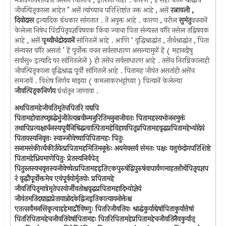
मैत्रायणीयशाखेचा असेल त्यालाच , इतरांना नाहीं . कारण , हे सहा काळ श्राद्धाचे
जीवत्पितृकाला आहेत " असें त्यांच्याच परिशिष्टांत उक्त आहे , असें
रत्नावली ,
दिवोदास
इत्यादिक ग्रंथकार सांगतात . तें अयुक्त आहे . कारण , वरील
सुमंतु
वचनानें
केलेला निषेध पिंडपितृयज्ञविषयक किंवा ज्याचा पिता संन्यस्त वगैरे नसेल तद्विषयक
आहे , असें
पृथ्वीचंद्रोदयानें
सांगितलें आहे . आणि ‘ वृद्धिश्राद्धांत , तीर्थश्राद्धांत , पिता
संन्यस्त वगैरे असतां ’ हें पूर्वोक्त वचन सर्वसाधारण असल्यामुळें हें ( महानदीषु
सर्वासु० इत्यादि वर सांगितलेलें ) ही तसेंच सर्वसाधारण आहे . तसेंच निरग्निकालाही
जीवत्पितृकाला वृद्धिश्राद्ध पूर्वीं सांगितलें आहे . पितामह जीवंत असतांही असेंच
समजावें . विशेष निर्णय माझ्या ( कमलाकरभट्टांच्या ) पित्यानें केलेल्या
जीवत्पितृकनिर्णय
ग्रंथांतून जाणावा .
अथपितामहेजीवतिमृतेचपितरि यद्यपि
पितामहोवातच्छ्राद्धेभुंजीतेत्यब्रवीन्मनुरितिमनुनाजीवतः पितामहस्यभोजनमुक्तं
तथापिप्रत्यक्षार्चनस्यपूर्वंनिषिद्धत्वात्पितामहंविहायपितृप्रपितामहवृद्धप्रपितामहेभ्योदेयं
पितायस्यनिवृत्तः स्याज्जीवेच्चापिपितामहः पितुः
सनामसंकीर्त्यकीर्तयेत्प्रपितामहमितिमनूक्तेः अयमेवसर्व संमतः पक्षः यत्तुछंदोगपरिशिष्टे
पितामहेध्रियमाणेपितुः प्रेतस्यनिर्वपेत्
पितुस्तस्यचवृत्तस्यजीवेच्चेत्प्रपितामहइतिएकपुरुषंद्विपुरुषंवापार्वणमाहतत्तीर्थपितृयज्ञप
रं वृद्धौपूर्वोक्तमेव एवंपूर्वयोर्मृतयोः प्रपितामहे
जीवतिपितृमात्रेमृतेपरयोर्जीवतोश्चवृद्धप्रपितामहादिभ्योज्ञेयं
जीवंतमतिदद्याद्वाप्रेतायान्नोदकेद्विजइतिकात्यायनोक्तेश्च
एतत्सर्वंमनसिकृत्वाहहेमाद्रौविष्णुः पितरिजीवतियः श्राद्धंकुर्याद्येषांपिताकुर्यात्तेषां
पितरिपितामहेचजीवतियेषांपितामहः पितरिपितामहेप्रपितामहेचजीवतिनैवकुर्यात्