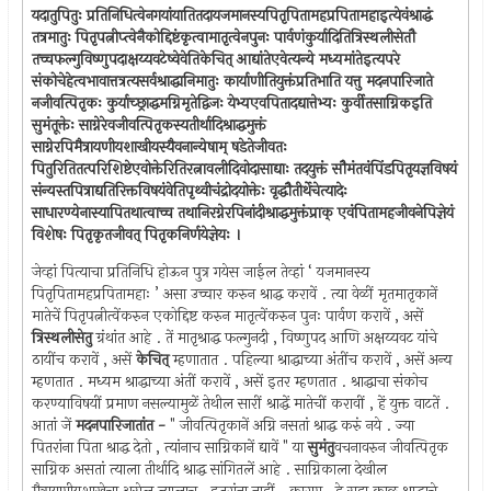
यदातुपितुः प्रतिनिधित्वेनगयांयातितदायजमानस्यपितृपितामहप्रपितामहाइत्येवंश्राद्धं
तत्रमातुः पितृपत्नीप्त्वेनैकोद्दिष्टंकृत्वामातृत्वेनपुनः पार्वणंकुर्यादितित्रिस्थलीसेतौ
तच्चफल्गुविष्णुपदाक्षय्यवटेष्वेवेतिकेचित् आद्यांतेएवेत्यन्ये मध्यमांतेइत्यपरे
संकोचेहेत्वभावात्तत्रत्यसर्वश्राद्धानिमातुः कार्याणीतियुक्तंप्रतिभाति यत्तु मदनपारिजाते
नजीवत्पितृकः कुर्याच्छ्राद्धमग्निमृतेद्विजः येभ्यएवपितादद्यात्तेभ्यः कुर्वीतसाग्निकइति
सुमंतूक्तेः साग्नेरेवजीवत्पितृकस्यतीर्थादिश्राद्धमुक्तं
साग्नेरपिमैत्रायणीयशाखीयस्यैवनान्येषाम् षडेतेजीवतः
पितुरितितत्परिशिष्टेएवोक्तेरितिरत्नावलीदिवोदासाद्याः तदयुक्तं सौमंतवंपिंडपितृयज्ञविषयं
संन्यस्तपित्राद्यतिरिक्तविषयंवेतिपृथ्वीचंद्रोदयोक्तेः वृद्धौतीर्थेचेत्यादेः
साधारण्येनास्यापितथात्वाच्च तथानिरग्नेरपिनांदीश्राद्धमुक्तंप्राक् एवंपितामहजीवनेपिज्ञेयं
विशेषः पितृकृतजीवत् पितृकनिर्णयेज्ञेयः ।
जेव्हां पित्याचा प्रतिनिधि होऊन पुत्र गयेस जाईल तेव्हां ‘ यजमानस्य
पितृपितामहप्रपितामहाः ’ असा उच्चार करुन श्राद्ध करावें . त्या वेळीं मृतमातृकानें
मातेचें पितृपत्नीत्वेंकरुन एकोद्दिष्ट करुन मातृत्वेंकरुन पुनः पार्वण करावें , असें
त्रिस्थलीसेतु
ग्रंथांत आहे . तें मातृश्राद्ध फल्गुनदी , विष्णुपद आणि अक्षय्यवट यांचे
ठायींच करावें , असें
केचित्
म्हणातात . पहिल्या श्राद्धाच्या अंतींच करावें , असें अन्य
म्हणतात . मध्यम श्राद्धाच्या अंतीं करावें , असें इतर म्हणतात . श्राद्धाचा संकोच
करण्याविषयीं प्रमाण नसल्यामुळें तेथील सारीं श्राद्धें मातेचीं करावीं , हें युक्त वाटतें .
आतां जें
मदनपारिजातांत -
" जीवत्पितृकानें अग्नि नसतां श्राद्ध करुं नये . ज्या
पितरांना पिता श्राद्ध देतो , त्यांनाच साग्निकानें द्यावें " या
सुमंतु
वचनावरुन जीवत्पितृक
साग्निक असतां त्याला तीर्थादि श्राद्ध सांगितलें आहे . साग्निकाला देखील