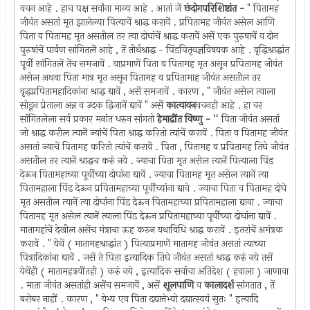
वचन आहे . हाच पक्ष सर्वांना मान्य आहे . आतां जें
छंदोगपरिशिष्टांत -
" पितामह
जीवंत असतां मृत झालेल्या पित्याचें श्राद्ध करावें . प्रपितामह जीवंत असेल आणि
पिता व पितामह मृत असतील तर त्या दोघांचें श्राद्ध करावें असें एक पुरुषाचें व दोन
पुरुषांचें पार्वण सांगितलें आहे , तें तीर्थश्राद्ध - पिंडपितृयज्ञविषयक आहे . वृद्धिश्राद्धांत
पूर्वीं सांगितलें तेंच समजावें . याप्रमाणें पिता व पितामह मृत असून प्रपितामह जीवंत
असेल अथवा पिता मात्र मृत असून पितामह व प्रपितामाह जीवंत असतील तर
वृद्धप्रपितामहादिकांना श्राद्ध द्यावें , असें समजावें . कारण , " जीवंत असेल त्याला
सोडून प्रेताला अन्न व उदक द्विजानें द्यावें " असें
कात्यायन
वचनही आहे . हा वर
सांगितलेला सर्व प्रकार मनांत धरुन सांगतो
हेमाद्रींत विष्णु -
‘‘ पिता जीवंत असतां
जो श्राद्ध करील त्यानें ज्यांचें पिता श्राद्ध करितो त्यांचें करावें . पिता व पितामह जीवंत
असतां ज्याचें पितामह करितो त्यांचें करावें . पिता , पितामह व प्रपितामह तिघे जीवंत
असतील तर त्यानें श्राद्धच करुं नये . ज्याचा पिता मृत असेल त्यानें पित्याला पिंड
देऊन पितामहाच्या पूर्वीच्या दोघांना द्यावें . ज्याचा पितामह मृत असेल त्यानें त्या
पितामहाला पिंड देऊन प्रपितामहाच्या पूर्वींच्यांना द्यावे . ज्याचा पिता व पितामह दोघे
मृत असतील त्यानें त्या दोघांना पिंड देऊन पितामहाच्या प्रपितामहाला द्यावा . ज्याचा
पितामह मृत असेल त्यानें त्याला पिंड देऊन प्रपितामहाच्या पूर्वींच्या दोघांना द्यावें .
मातामहांचें देखील असेंच मंत्राचा ऊह करुन यथाविधि श्राद्ध करावें . इतरांचें अमंत्रक
करावें . " येथें ( मातामहश्राद्धांत ) पित्याप्रमाणें मातामह जीवंत असतां त्याच्या
पित्रादिकांना द्यावें . जसें ते पिता इत्यादिक तिघे जीवंत असतां श्राद्ध करुं नये तसें
येथेंही ( मातामहत्रयींतही ) करुं नये , इत्यादिक सर्वाचा अतिदेश ( हवाला ) जाणावा
. माता जीवंत असतांही असेंच समजावें , असें
शूलपाणि
व
कालादर्श
सांगतात , तें
बरोबर नाहीं . कारण , " येभ्य एव पिता दद्यात्तेभ्यो दद्यात्स्वयं सुतः " इत्यादि