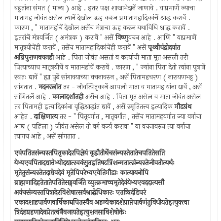
बहुतांना संमत ( मान्य ) आहे . इतर पक्ष शाखाभेदानें जाणावे . याप्रमाणें ज्याचा
मातामह जीवंत असेल त्यानें देखील ऊह करुन प्रमातामहादिकांचें श्राद्ध करावें .
कारण , " मातामहांचें देखील असेंच मंत्राचा ऊह करुन यथाविधि श्राद्ध करावें .
इतरांचें मंत्रवर्जित ( अमंत्रक ) करावें " असें
विष्णु
वचन आहे . आणि " याप्रमाणें
मातृत्रयीचेंही करावें , तसेंच मातामहादिकांचेंही करावें " असें
पृथ्वीचंद्रोदयांत
अग्निपुराणवचनही
आहे . पिता जीवंत असतां व कर्त्याची माता मृत असली तरी
पित्याच्याच मातृत्रयीचें व मातामहांचें करावें . कारण , " ज्यांना पिता देतो त्यांना पुत्रानें
स्वतः द्यावें " ह्या पुढें सांगावयाच्या वचनावरुन , असें पितामहचरण ( नारायणभट्ट )
सांगतात .
मदनरत्नांत
तर - जीवत्पितृकानें आपली माता व मातामह यांना द्यावें , असें
सांगितलें आहे .
कालादर्शांतही
असेंच आहे . पिता मृत असेल व माता जीवंत असेल
तर पितामही इत्यादिकांना वृद्धिश्राद्धांत द्यावें , असें स्मृतितत्त्व इत्यादिक
गौडग्रंथ
आहेत .
दाक्षिणात्य
तर - " पितृवर्गांत , मातृवर्गांत , तसेंच मातामहवर्गांत ज्या वर्गाचा
आद्य ( पहिला ) जीवंत असेल तो वर्ग वर्ज्य करावा " या वचनावरुन त्या वर्गाचा
त्यागच आहे , असें सांगतात .
एवंपतितसंन्यस्तपितृकादेरपिज्ञेयं वृद्धौतीर्थेचसंन्यस्तेतातेचपतितेसति
येभ्यएवपितादद्यात्तेभ्योदद्यात्स्वयंसुतइतिषटत्रिंशन्मतात्संन्यस्तेजीवतीत्यर्थः
मृतेतुसंन्यस्तेतदाद्येवदेयं मृतेपिपरेभ्यएवेतिगौडाः कात्यायनोपि
ब्राह्मणादिहतेतातेपतितेसड्गवर्जिते व्युत्क्रमाच्चमृतेदेयंयेभ्यएवददात्यसौ
अयंचसंन्यस्तपित्रादेरविशेषात्सर्वश्राद्धेधिकारः एतत्र्त्रिदंडिपरं
एकादशाहपार्वणवार्षिकाद्यपितस्यैव अहन्येकादशेप्राप्तेपार्वणंतुविधीयतेइत्युक्त्वा
त्रिदंडग्रहणादेवप्रेतत्वंनैवजायतेइत्युशनसाविशेषोक्तेः