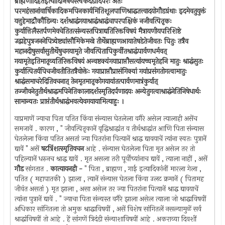
ब्राह्मणादिहतेइत्यादिनिषेधस्त्वेकदंडादिपरः अतः
परमहंसानांवार्षिकादिकमपिनकार्यमितिशूलपाणिश्राद्धतत्त्वादयोगौडग्रंथाः इदमेवतुयुक्तं
यत्तुहेमाद्रौकौंडिन्यः दर्शश्राद्धंगयाश्राद्धंश्राद्धंचापरपक्षिकं नजीवत्पितृकः
कुर्यात्तिलैस्तर्पणमेवचेतितत्संन्यस्तपित्राद्यतिरिक्तविषयं मैत्रायणीयपरिशिष्टे
उद्वाहेपुत्रजननेपित्र्येष्ट्यांसौमिकेमखे तीर्थेब्राह्मणआयातेषडेतेजीवतः पितुः तत्रैव
महानदीषुसर्वासुतीर्थेषुचगयामृते जीवत्पितापिकुर्वीतश्राद्धंपार्वणधर्मवत्
गयामृतेइतिमातृव्यतिरिक्तविषयं अन्वष्टक्यंगयाप्राप्तौसत्यांयच्चमृतेहनि मातुः श्राद्धंसुतः
कुर्यात्पितर्यपिचजीवतीतितत्रैवोक्तेः गयाप्राप्तौप्रासंगिक्यां गयांप्रसंगतोगत्वामातुः
श्राद्धंसमाचरेदितिवचनात् तेनमृतमातृकोगयायांतत्पार्वणमात्रंकुर्यात्
तज्जीवनेतुतीर्थश्राद्धमपिनेतिकालादर्शस्मृतिदर्पणादयः अन्येतुगत्वाश्राद्धंनेतिनिषेधार्थः
सामान्यतः प्राप्तंतीर्थश्राद्धंभवत्येवगयायामित्याहुः ।
याप्रमाणें ज्याचा पिता पतित किंवा संन्यास घेतलेला वगैरे असेल त्यालाही असेंच
समजावें . कारण , " जीवत्पितृकानें वृद्धिश्राद्धांत व तीर्थश्राद्धांत आणि पिता संन्यास
घेतलेला किंवा पतित असतां ज्या पितरांना पित्यानें श्राद्ध द्यावयाचें त्यांना स्वतः पुत्रानें
द्यावें " असें
षटत्रिंशत्स्मृतिवचन
आहे . संन्यास घेतलेला पिता मृत असेल तर तो
पहिल्यानें धरुनच श्राद्ध द्यावें . मृत असला तरी पूर्वीच्यांनाच द्यावें , त्याला नाहीं , असें
गौड
सांगतात .
कात्यायनही -
" पिता , ब्राह्मण , गाई इत्यादिकांनीं मारला गेला ,
पतित ( महापातकी ) झाला , त्यानें संन्यास घेतला किंवा उलट क्रमानें ( पितामह
जीवंत असतां ) मृत झाला , असा असेल तर ज्या पितरांना पित्यानें श्राद्ध द्यावयाचें
त्यांना पुत्रानें द्यावें . " ज्याचा पिता संन्यस्त वगैरे झाला असेल त्याला जो श्राद्धाविषयीं
अधिकार सांगितला तो अमुक श्राद्धाविषयीं , असें विशेष सांगितलें नसल्यामुळें सर्व
श्राद्धांविषयीं तो आहे . हें सांगणें त्रिदंडी संन्याशाविषयीं आहे . अकराव्या दिवशीं