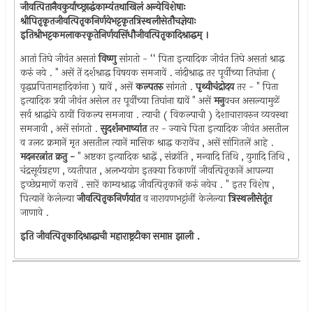
जीवत्पितानैवकुर्याच्छ्राद्धंकाम्यंतथाखिलं अन्येविशेषाः
श्रीपितृकृतजीवत्पितृकनिर्णयेभट्टकृतत्रिस्थलीसेतौचज्ञेयाः
इतिश्रीभट्टकमलाकरकृतेनिर्णयसिंधौजीवत्पितृकादिश्राद्धम् ।
आतां तिघे जीवंत असतां
विष्णु
सांगतो - ‘‘ पिता इत्यादिक जीवंत तिघे असतां श्राद्ध
करुं नये . " असें तें दर्शश्राद्ध विषयक समजावें . नांदीश्राद्ध तर पूर्वीच्या तिघांना (
वृद्धप्रपितामहादिकांना ) द्यावें , असें
कल्पतरु
सांगतो .
पृथ्वीचंद्रोदय
तर - " पिता
इत्यादिक त्रयी जीवंत असेल तर पूर्वींच्या तिघांना द्यावें " असें
मनु
वचन असल्यामुळें
सर्व श्राद्धांचे ठायीं विकल्प समजावा . त्याची ( विकल्पाची ) देशाचारावरुन व्यवस्था
समजावी , असें सांगतो .
सुदर्शनभाष्यांत
तर - ज्याचे पिता इत्यादिक जीवंत असतील
व उलट क्रमानें मृत असतील त्यानें मासिक श्राद्ध करावेंच , असें सांगितलें आहे .
मदनरत्नांत क्रतु -
" अष्टका इत्यादिक श्राद्धें , संक्रांति , मन्वादि तिथि , युगादि तिथि ,
चंद्रसूर्यग्रहण , व्यतीपात , अलभ्ययोग इतक्या ठिकाणीं जीवत्पितृकानें आपल्या
इच्छेप्रमाणें करावें . सारें काम्यश्राद्ध जीवत्पितृकानें करुं नयेच . " इतर विशेष ,
पित्यानें केलेल्या
जीवत्पितृकनिर्णयांत
व नारायणभट्टांनीं केलेल्या
त्रिस्थलीसेतूंत
जाणावे .
इति जीवत्पितृकादिश्राद्धाची महाराष्ट्रटीका समाप्त झाली .