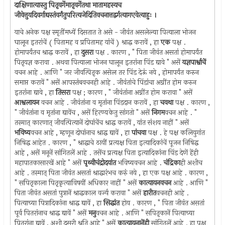
दाक्षिणात्यास्तु पितृवर्गेमातृवर्गेतथा मातामहस्यच
जीवेत्तुयदिवर्गाद्यस्तंवर्गंतुपरित्यजेदितिवचनात्तद्वर्गत्यागएवेत्याहुः ।
याचे अनेक पक्ष स्मृतींमध्यें दिसतात ते असे - जीवंत असलेल्या पित्याला भोजन
घालून इतरांचें ( पितामह व प्रपितामह यांचें ) श्राद्ध करावें , हा
एक
पक्ष .
होमापर्यंतच श्राद्ध करावें , हा
दुसरा
पक्ष . कारण , " पिता जीवंत असतां होमापर्यंत
पितृयज्ञ करावा . अथवा पित्याला भोजन घालून इतरांना पिंड द्यावे " असें
यज्ञपार्श्वाचें
वचन आहे . आणि " जर जीवत्पितृक असेल तर पिंड देऊं नये , होमापर्यंत करुन
समाप्त करावें " असें आपस्तंबवचनही आहे . जीवंतांचे पिंडांचा अग्नींत होम करुन
इतरांना द्यावे , हा
तिसरा
पक्ष ; कारण , " जीवंतांना अग्नींत होम करावा " असें
आश्वलायन
वचन आहे . जीवंतांना व मृतांना पिंडदान करावें , हा
चवथा
पक्ष . कारण ,
" जीवंतांना व मृतांना द्यावेंच , असें हिरण्यकेतु सांगतो " असें
निगम
वचन आहे . "
तस्मात् कारणात् जीवत्पित्यानें दोघांचेंच श्राद्ध करावें , यांत संशय नाहीं " असें
भविष्य
वचन आहे , म्हणून दोघांनाच श्राद्ध द्यावें , हा
पांचवा
पक्ष . हे पक्ष कलियुगांत
निषिद्ध आहेत . कारण , " श्राद्धाचे ठायीं प्रत्यक्ष पिता इत्यादिकांचें पूजन निषिद्ध
आहे , असें मनूनें सांगितलें आहे . तसेंच प्रत्यक्ष पिता इत्यादिकांना पिंड देणें हेंही
महापातकासारखें आहे " असें
पृथ्वीचंद्रोदयांत
भविष्यवचन आहे .
चंद्रिका
ही अशीच
आहे . तस्मात् पिता जीवंत असतां श्राद्धारंभच करुं नये , हा एक पक्ष आहे . कारण ,
" सपितृकाला पितृकृत्याविषयीं अधिकार नाहीं " असें
कात्यायनवचन
आहे . आणि "
पिता जीवंत असतां पुत्रानें श्राद्धकाल वर्ज्य करावा " असें
हारीत
वचनही आहे .
पित्याच्या पित्रादिकांना श्राद्ध द्यावें , हा
सिद्धांत
होय . कारण , " पिता जीवंत असतां
पूर्व पितरांनाच श्राद्ध द्यावें " असें
मनु
वचन आहे . आणि " सपितृकानें पित्याच्या
पितरांना द्यावें , अशी दुसरी श्रुति आहे " असें
कात्यायनानेंही
सांगितलें आहे . हा पक्ष