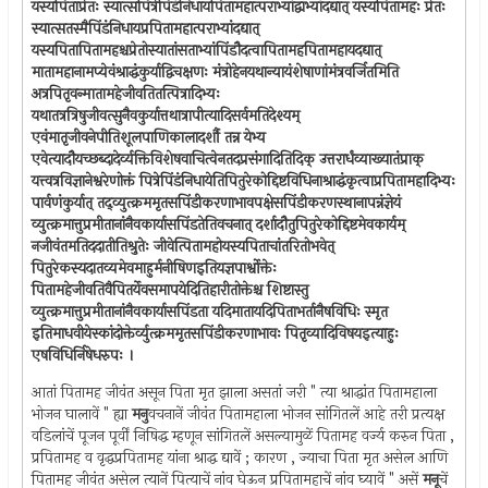
यस्यपिताप्रेतः स्यात्सपित्रेपिडंनिधायपितामहात्पराभ्यांद्वाभ्यांदद्यात् यस्यपितामहः प्रेतः
स्यात्सतस्मैपिंडंनिधायप्रपितामहात्पराभ्यांदद्यात्
यस्यपितापितामहश्चप्रेतोस्यातांसताभ्यांपिंडौदत्वापितामहपितामहायदद्यात्
मातामहानामप्येवंश्राद्धंकुर्याद्विचक्षणः मंत्रोहेनयथान्यायंशेषाणांमंत्रवर्जितमिति
अत्रपितृवन्मातामहेजीवतितत्पित्रादिभ्यः
यथातत्रत्रिषुजीवत्सुनैवकुर्यात्तथात्रापीत्यादिसर्वमतिदेश्यम्
एवंमातृजीवनेपीतिशूलपाणिकालादर्शौ तन्न येभ्य
एवेत्यादौयच्छब्दादेर्व्यक्तिविशेषवाचित्वेनतदप्रसंगादितिदिक् उत्तरार्धंव्याख्यातंप्राक्
यत्त्वत्रविज्ञानेश्वरेणोक्तं पित्रेपिंडंनिधायेतिपितुरेकोद्दिष्टविधिनाश्राद्धंकृत्वाप्रपितामहादिभ्यः
पार्वणंकुर्यात् तद्व्युत्क्रममृतसपिंडीकरणाभावपक्षेसपिंडीकरणस्थानापन्नंज्ञेयं
व्युत्क्रमात्तुप्रमीतानांनैवकार्यासपिंडतेतिवचनात् दर्शादौतुपितुरेकोद्दिष्टमेवकार्यम्
नजीवंतमतिददातीतिश्रुतेः जीवेत्पितामहोयस्यपिताचांतरितोभवेत्
पितुरेकस्यदातव्यमेवमाहुर्मनीषिणइतियज्ञपार्श्वोक्तेः
पितामहेजीवतिवैपितर्येवसमापयेदितिहारीतोक्तेश्च शिष्टास्तु
व्युत्क्रमात्तुप्रमीतानांनैवकार्यासपिंडता यदिमातायदिपिताभर्तानैषविधिः स्मृत
इतिमाधवीयेस्कांदोक्तेर्व्युत्क्रममृतसपिंडीकरणाभावः पितृव्यादिविषयइत्याहुः
एषविधिर्निषेधरुपः ।
आतां पितामह जीवंत असून पिता मृत झाला असतां जरी " त्या श्राद्धांत पितामहाला
भोजन घालावें " ह्या
मनु
वचनानें जीवंत पितामहाला भोजन सांगितलें आहे तरी प्रत्यक्ष
वडिलांचें पूजन पूर्वीं निषिद्ध म्हणून सांगितलें असल्यामुळें पितामह वर्ज्य करुन पिता ,
प्रपितामह व वृद्धप्रपितामह यांना श्राद्ध द्यावें ; कारण , ज्याचा पिता मृत असेल आणि
पितामह जीवंत असेल त्यानें पित्याचें नांव घेऊन प्रपितामहाचें नांव घ्यावें " असें
मनू
चें