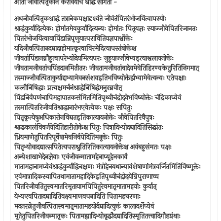
आतां जीवत्पितृकानें करावयाचें श्राद्ध सांगतो -
अथजीवत्पितृकश्राद्धं तत्रानेकपक्षादृश्यंते जीवंतंपितरंभोजयित्वापरयोः
श्राद्धंकुर्यादित्येकः होमांतमेवकुर्यादित्यन्यः होमांतः पितृयज्ञः स्याज्जीवेपितरिजानतः
पितरंभोजयित्वावापिंडान्निपृणुयात्परावितियज्ञपार्श्वोक्तेः
यदिजीवत्पितानदद्यादाहोमात्कृत्वाविरमेदित्यापस्तंबोक्तेश्च
जीवतांपिंडानग्नौहुत्वापरेभ्योदेयमित्यपरः जुहुयाज्जीवेभ्यइत्याश्वलायनोक्तेः
जीवतामजीवतांचपिंडदानमितीतरः जीवतामजीवतांवादेयमेवेतिहिरण्यकेतुरितिनिगमात्
तस्माज्जीवत्पिताकुर्याद्दाभ्यामेवनसंशयइतिभविष्योक्तेर्द्वाभ्यामेवेत्यन्यः एतेपक्षाः
कलौनिषिद्धाः प्रत्यक्षमर्चनंश्राद्धेनिषिद्धंमनुरब्रवीत्
पिंडनिर्वपणंचापिमहापातकसंमितमितिपृथ्वीचंद्रोदयेभविष्योक्तेः चंद्रिकाप्येवं
तस्मात्पितरिजीवतिश्राद्धानारंभएवेत्येकः पक्षः सपितुः
पितृकृत्येषुअधिकारोनविद्यतइतिकात्यायनोक्तेः जीवेपितरिवैपुत्रः
श्राद्धकालंविवर्जयेदितिहारीतोक्तेश्च पितुः पित्रादिभ्योदद्यादितिसिद्धांतः
ध्रियमाणेतुपितरिपूर्वेषामेवनिर्वपेदितिमनूक्तेः पितुः
पितृभ्योवादद्यात्सपितेत्यपराश्रुतिरितिकात्यायनोक्तेश्च अयंबहुसंमतः पक्षः
अन्येशाखाभेदेनज्ञेयाः एवंजीवन्मातामहेनाप्यूहेनकार्यं
मातामहानामप्येवंश्राद्धंकुर्याद्विचक्षणः मंत्रोहेनयथान्यायंशेषाणांमंत्रवर्जितमितिविष्णूक्तेः
एवंमात्रादिकस्यापितथामातामहादिकेइतिपृथ्वीचंद्रोदयेग्निपुराणाच्च
पितरिजीवतितुस्वमातरिमृतायामपिपितुरेवमातृमातामहयोः कुर्यात्
येभ्यएवपितादद्यादितिवक्ष्यमाणवचनादिति पितामहचरणाः
मदनरत्नेतुजीवत्पितास्वमातृमातामहयोर्दद्यादित्युक्तं कालादर्शेप्येवं
मृतेतुपितरिजीवन्मातृकः पितामह्यादिभ्योवृद्धौदद्यादितिस्मृतितत्त्वादिगौडग्रंथाः