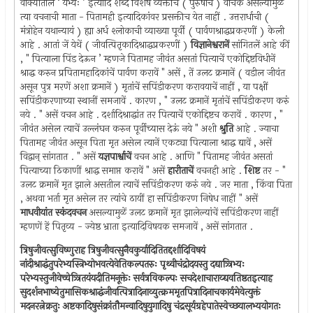
वाक्यांतील ‘ येभ्यः ’ इत्यादि शब्द विशेष व्यक्तींचे ( पुरुषांचे ) वाचक असल्यामुळें
त्या वचनाची माता - पितामही इत्यादिकांवर प्रसक्तीच येत नाहीं . उत्तरार्धाची (
मंत्रोहेन यथान्यायं ) ह्या अर्ध श्लोकाची व्याख्या पूर्वीं ( पार्वणश्राद्धप्रकरणीं ) केली
आहे . आतां जें येथें ( जीवत्पितृकादिश्राद्धप्रकरणीं )
विज्ञानेश्वरानें
सांगितलें आहे कीं
, " पित्याला पिंड देऊन ’ म्हणजे पितामह जीवंत असतां पित्याचें एकोद्दिष्टविधीनें
श्राद्ध करुन प्रपितामहादिकांचें पार्वण करावें " असें , तें उलट क्रमानें ( वडील जीवंत
असून पुत्र मरणें अशा क्रमानें ) मृतांचें सपिंडीकरण करावयाचें नाहीं , या पक्षीं
सपिंडीकरणाच्या स्थानीं समजावें . कारण , " उलट क्रमानें मृतांचें सपिंडीकरण करुं
नये . " असें वचन आहे . दर्शादिश्राद्धांत तर पित्याचें एकोद्दिष्टच करावें . कारण , "
जीवंत असेल त्याचें उल्लंघन करुन पूर्वीच्यास देऊं नये " अशी
श्रुति
आहे . ज्याचा
पितामह जीवंत असून पिता मृत असेल त्यानें एकट्या पित्याला श्राद्ध द्यावें , असें
विद्वान् सांगतात . " असें
यज्ञपार्श्वाचें
वचन आहे . आणि " पितामह जीवंत असतां
पित्याच्या ठिकाणीं श्राद्ध समाप्त करावें " असें
हारीताचें
वचनही आहे .
शिष्ट
तर - "
उलट क्रमानें मृत झाले असतील त्याचें सपिंडीकरण करुं नये . जर माता , किंवा पिता
, अथवा भर्ता मृत असेल तर त्यांचे ठायीं हा सपिंडीकरण निषेध नाहीं " असें
माधवीयांत स्कंदवचन
असल्यामुळें उलट क्रमानें मृत झालेल्यांचें सपिंडीकरण नाहीं
म्हणणें हें पितृव्य - ज्येष्ठ भ्राता इत्यादिविषयक समजावें , असें सांगतात .
त्रिषुजीवत्सुविष्णुराह त्रिषुजीवत्सुनैवकुर्यादितितद्दर्शादिविषयं
नांदीश्राद्धंतुपरेभ्यस्त्रिभ्योभवत्येवेतिकल्पतरुः पृथ्वीचंद्रोदयस्तु दद्यात्र्त्रिभ्यः
परेभ्यस्तुजीवेच्चेत्र्त्रितयंयदीतिमनूक्तेः सर्वत्रविकल्पः सचदेशाचाराव्द्यवतिष्ठतइत्याह
सुदर्शनभाष्येतुमासिकश्राद्धंजीवत्पित्रादिनाव्युत्क्रममृतपित्रादिनाचकार्यमेवेत्युक्तं
मदनरत्नेक्रतुः अष्टकादिषुसंक्रांतौमन्वादिषुयुगादिषु चंद्रसूर्यग्रहेपातेस्वेच्छयालभ्ययोगतः