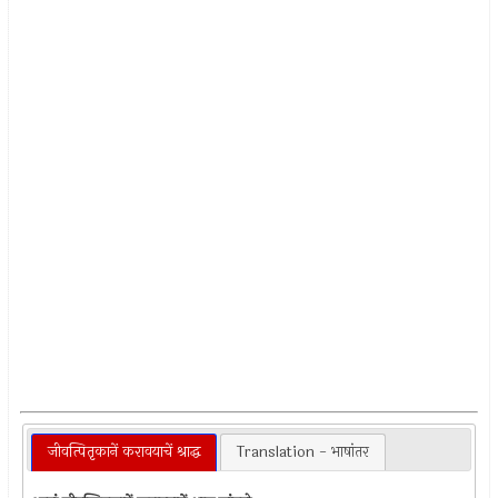
जीवत्पितृकानें करावयाचें श्राद्ध
Translation - भाषांतर