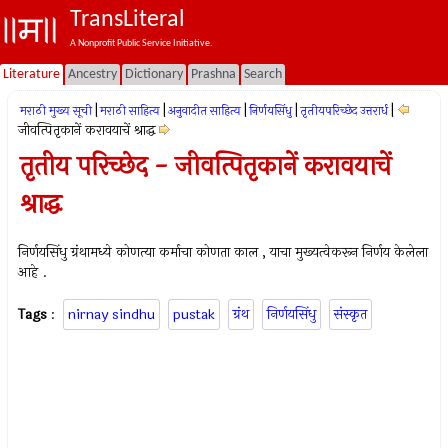
TransLiteral
A Nonprofit Public Service Initiative.
Literature
Ancestry
Dictionary
Prashna
Search
|
|
|
|
|
मराठी मुख्य सूची
मराठी साहित्य
अनुवादीत साहित्य
निर्णयसिंधु
तृतीयपरिच्छेद उत्तरार्ध
जीवत्पितृकानें करावयाचें श्राद्ध
तृतीय परिच्छेद - जीवत्पितृकानें करावयाचें
श्राद्ध
निर्णयसिंधु ग्रंथामध्ये कोणत्या कर्माचा कोणता काल , याचा मुख्यत्वेकरून निर्णय केलेला
आहे .
Tags
:
nirnay sindhu
pustak
ग्रंथ
निर्णयसिंधु
संस्कृत