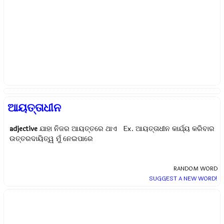
ଆୟତ୍ତାଧୀନ
adjective
ଯାହା ନିଜର ଆୟତ୍ତରେ ଥାଏ Ex.
ଆୟତ୍ତାଧୀନ କାର୍ଯ୍ୟ କରିବାର
ଉତ୍ତରଦାୟିତ୍ୱ ମୁଁ ନେଇପାରେ
RANDOM WORD
SUGGEST A NEW WORD!