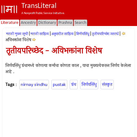
TransLiteral
A Nonprofit Public Service Initiative.
Literature
Ancestry
Dictionary
Prashna
Search
|
|
|
|
|
मराठी मुख्य सूची
मराठी साहित्य
अनुवादीत साहित्य
निर्णयसिंधु
तृतीयपरिच्छेद उत्तरार्ध
अविभक्तांना विशेष
तृतीयपरिच्छेद - अविभक्तांना विशेष
निर्णयसिंधु ग्रंथामध्ये कोणत्या कर्माचा कोणता काल , याचा मुख्यत्वेकरून निर्णय केलेला
आहे .
Tags
:
nirnay sindhu
pustak
ग्रंथ
निर्णयसिंधु
संस्कृत