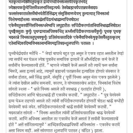
मतंकृत्वाज्येष्ठेनैवतुयत्कृतं द्रव्येणचाविभक्तेनसर्वैरेवकृतंभवेत्
ज्येष्ठस्यकर्तृत्वेपिसर्वेफलभागिनइत्यर्थः तेनयेब्रह्मचर्यपरान्नवर्जनादयः
फलसंस्कारास्तेसर्वेषांभवंतीतिसिद्धम् संसृष्टिनामप्येवम् तुल्यत्वात् विभक्तानां
विशेषमाहोशनाः नवश्राद्धंसपिंडत्वंश्राद्धान्यपिचषोडश
एकेनैवतुकार्याणिसविभक्तधनेष्वपि लघुहारीतः सपिंडीकरणांतानियानिश्राद्धानिषोडश
पृथड्नैवसुताः कुर्युः पृथग्द्रव्याअपिक्कचित् ऊर्ध्वंसपिंडीकरणात्सर्वेकुर्युः पृथक् पृथक्
मदनरत्ने विभक्तास्तुपृथक्कुर्युः प्रतिसंवत्सरादिकं एकेनैवाविभक्तेषुकृतेसर्वैस्तुतत्कृतम्
एतेनाब्दिकादिष्वविभक्तानामनियमइतिवदन्‍शूलपाणिः परास्तः ।
पृथ्वीचंद्रोदयांत मरीचि - “ जेव्हां बापाचे बहुत पुत्र असून ते एकत्र रहात असतील तेव्हां
त्या सर्वांचें मत घेऊन ज्येष्ठ पुत्रानेंच समायिक द्रव्यानें जें और्ध्वदेहिक कर्म केलें तें
सर्वांनींच केल्यासारखें होतें. ” म्हणजे ज्येष्ठानें केलें असलें तरी त्याचें फळ सर्वांना
मिळतें, असा इत्यर्थ आहे, त्यामुळें ब्रह्मचर्य परान्नवर्जन इत्यादिक होणारे संस्कार ते
सर्वांना होतात, असें सिद्ध झालें. संसृष्टि ( पूर्वीं विभक्त असून नंतर एकत्र झालेले )
जे त्यांना देखील असेंच समजावें. कारण, ते यांच्यासारखेच आहेत. विभक्तांना विशेष
सांगतो उशना - “ भ्राते विभक्त असले तरी नवश्राद्ध ( दशाहांत होणारें ),
सपिंडीकरण आणि षोडशश्राद्धें हीं एकानेंच करावीं. ” लघुहारीत - “ पुत्र वेगवेगळे
द्रव्य घेऊन राहणारे असले तरी त्यांनीं सपिंडीकरणापर्यंत होणारीं षोडश श्राद्धें कधींही
वेगवेगळीं करुं नयेत. सपिंडीकरणानंतरचीं श्राद्धें सर्वांनीं वेगवेगळीं करावीं. ”
मदनरत्नांत सांगतो - “ विभक्त असतील त्यांनीं प्रतिसांवत्सरादिक श्राद्ध वेगवेगळें
करावें. आणि अविभक्त असतील तर एकानेंच केलें असतां तें सर्वांनीं केल्यासारखें
होतें ” असें सांगितल्यामुळें ‘ आब्दिकादिश्राद्धाविषयीं अविभक्तांस - एकानेंच करावें
असा नियम नाहीं. असें सांगणारा शूलपाणि परास्त ( खंडित ) झाला.