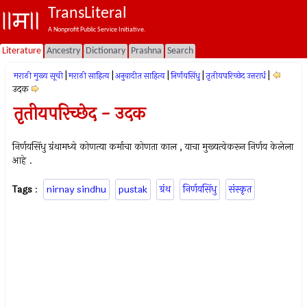
TransLiteral
A Nonprofit Public Service Initiative.
Literature
Ancestry
Dictionary
Prashna
Search
|
|
|
|
|
मराठी मुख्य सूची
मराठी साहित्य
अनुवादीत साहित्य
निर्णयसिंधु
तृतीयपरिच्छेद उत्तरार्ध
उदक
तृतीयपरिच्छेद - उदक
निर्णयसिंधु ग्रंथामध्ये कोणत्या कर्माचा कोणता काल , याचा मुख्यत्वेकरून निर्णय केलेला
आहे .
Tags
:
nirnay sindhu
pustak
ग्रंथ
निर्णयसिंधु
संस्कृत