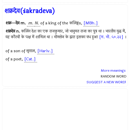
शक्रदेव(śakradeva)
शक्र—देव
m.
m.
N.
of a king of the
कलिङ्ग
s,
[MBh.]
शक्रदेव
n.
कलिंग देश का एक राजकुमार, जो भानुमत राजा का पुत्र था । भारतीय युद्ध में,
यह कौरवों के पक्ष में शामिल था । भीमसेन के द्वारा इसका वध हुआ
[म. भी. ५०.२२]
।
of a son of
सृगाल
,
[Hariv.]
of a poet,
[Cat.]
More meanings
RANDOM WORD
SUGGEST A NEW WORD!