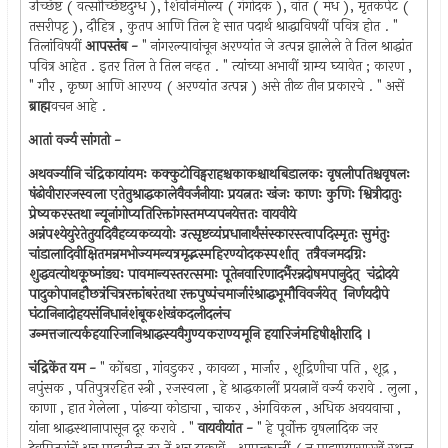
उच्छिष्ट ( वत्सोच्छिष्टदुग्ध ), शिवनिर्माल्य ( गंगोदक ), वांत ( मध ), मृतकर्पट (
तसरीपट्ट ), दौहित्र , कुतप आणि तिल हे सात पदार्थ श्राद्धाविषयीं पवित्र होत . "
तिलांविषयीं
आपस्तंब -
" नांगरल्यावांचून अरण्यांत जे उत्पन्न झालेले ते तिल श्राद्धांत
पवित्र आहेत . इतर तिल ते तिल नव्हत . " त्यांच्या अभावीं ग्राम्य घ्यावेत ; कारण ,
" गौर , कृष्ण आणि आरण्य ( अरण्यांत उत्पन्न ) असे तीळ तीन प्रकारचे . " असें
ब्राह्म
वचन आहे .
आतां वर्ज्य सांगतो -
अथवर्ज्यानि चंद्रिकायांयमः कक्कुटोविड्वराहश्चकाकश्चाथबिडालकः वृषलीपतिश्चवृषलः
षंढोवीरारजस्वला एतेतुश्राद्धकालेवैवर्जनीयाः प्रयत्नतः खंजः काणः कुणिः श्वित्रीदातुः
प्रेष्यकरस्तथा न्यूनांगोप्यतिरिक्तांगस्तमप्यपनयेत्ततः वायवीये
अन्नंपश्येयुरेतेतुयदिवैहव्यकव्ययोः उत्सृष्टव्यंप्रधानार्थंसंस्कारस्त्वापदिस्मृतः सुमंतुः
चांडालादिवीक्षितमन्नमभोज्यमन्यत्रमृद्भस्महिरण्योदकस्पर्शात् ‍ तत्रैवजमदग्निः
शुद्धवत्योथकूष्मांड्यः पावमान्यस्तरत्समाः पूतेनवारिणादर्भैरन्नदोषमपानुदेत् ‍ चंद्रोदये
पादुकोपानहौछत्रंचित्ररक्तांबरंतथा रक्तपुष्पंचमार्जारंश्राद्धभूमौविवर्जयेत् ‍ निर्णयदीपे
घंटानिनादोहयसंनिधानंशंबूकशंखंकदलीदलंच
उन्मत्तजात्यर्कहयारिजानिश्राद्धस्यवैगुण्यकराण्यमूनि हयारिजंमहिषीक्षीरादि ।
चंद्रिकेंत यम -
" कोंबडा , गांवडुकर , कावळा , मार्जार , शूद्रिणीचा पति , शूद्र ,
नपुंसक , पतिपुत्ररहित स्त्री , रजस्वला , हे श्राद्धकालीं प्रयत्नानें वर्ज्य करावे . लुला ,
काणा , हात गेलेला , पांढर्‍या कोडाचा , चाकर , अंगविकल , अधिक अवयवाचा ,
यांना श्राद्धस्थानापासून दूर करावे . "
वायवीयांत -
" हे पूर्वोक्त वृषलादिक जर