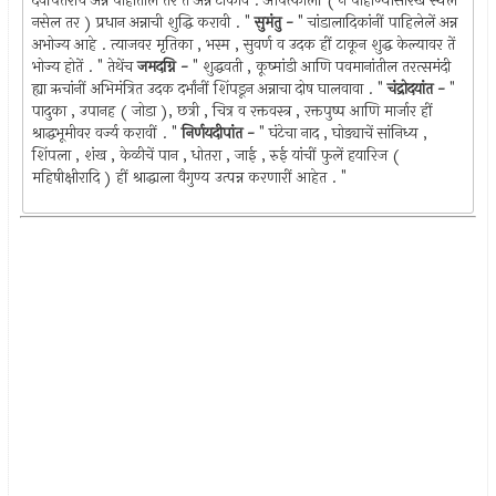
देवपितरांचें अन्न पाहातील तर तें अन्न टाकावें . आपत्कालीं ( न पाहाण्यासारखें स्थल
नसेल तर ) प्रधान अन्नाची शुद्धि करावी . "
सुमंतु -
" चांडालादिकांनीं पाहिलेलें अन्न
अभोज्य आहे . त्याजवर मृतिका , भस्म , सुवर्ण व उदक हीं टाकून शुद्ध केल्यावर तें
भोज्य होतें . " तेथेंच
जमदग्नि -
" शुद्धवती , कूष्मांडी आणि पवमानांतील तरत्समंदी
ह्या ऋचांनीं अभिमंत्रित उदक दर्भांनीं शिंपडून अन्नाचा दोष घालवावा . "
चंद्रोदयांत -
"
पादुका , उपानह ( जोडा ), छत्री , चित्र व रक्तवस्त्र , रक्तपुष्प आणि मार्जार हीं
श्राद्धभूमीवर वर्ज्य करावीं . "
निर्णयदीपांत -
" घंटेचा नाद , घोड्याचें सांनिध्य ,
शिंपला , शंख , केळीचें पान , धोतरा , जाई , रुई यांचीं फुलें हयारिज (
महिषीक्षीरादि ) हीं श्राद्धाला वैगुण्य उत्पन्न करणारीं आहेत . "