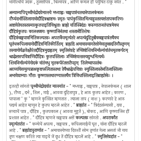
भागीरथीचें उदक , तुलसीपत्र , बिल्वपत्र , आणि कमल हीं पर्युषित टाकूं नयेत . "
अन्यान्यपिपृथ्वीचंद्रोदयेमात्स्ये मध्याह्नः खड्गपात्रंचतथानेपालकंबलः
रौप्यंदर्भास्तिलागावोदौहित्रश्चाष्टमः स्मृतः पापंकुत्सितमित्याहुस्तस्यसंतापकारिणः
अष्टावेतेयतस्तस्मात्कुतपाइतिविश्रुताः ब्राह्मे यतिस्त्रिदंडः करुणाराजतंपात्रमेवच
दौहित्रंकुतपः कालश्छागः कृष्णाजिनंतथा शस्तानीतिशेषः
दौहित्रंखड्गपात्रमितिकल्पतरुः अपरार्केस्मृत्यंतरे अपत्यंदुहितुश्चैवखड्गपात्रंतथैवच
घृतंचकपिलायागोर्दौहित्रमितिकीर्तितम् ‍ ब्रह्मांडे अमावास्यागतेसोमेयातुखादतिगौस्तृणम् ‍
तस्यागोर्यद्भवेक्षीरंतद्दौहित्रमुदाह्रतम् ‍ स्मृतिसंग्रहे उच्छिष्टंशिवनिर्माल्यंवांतंचमृतकर्पटम् ‍
श्राद्धेसप्तपवित्राणिदौहित्रः कुतपस्तिलाः उच्छिष्टंवत्सस्यदुग्धमित्यर्थः
शिवनिर्माल्यंगंगोदकं वांतंमधु मृतकर्पटंतसरीपट्टम् ‍ तिलेष्वापस्तंबः
अटव्यांयेसमुत्पन्नाअकृष्टफलितास्तथा तेवैश्राद्धेपवित्राः स्युस्तिलास्तेनतिलास्तिलाः
अभावेग्राम्याः गौराः कृष्णास्तथारण्यास्तथैव त्रिविधास्तिलाइतिब्राह्मोक्तेः ।
इतरही सांगतो
पृथ्वीचंद्रोदयांत मात्स्यांत -
" मध्याह्न , खड्गपात्र , नेपालकंबल ( शाल
), रौप्य , दर्भ , तिल , गाई , आठवा दुहितापुत्र , हे आठ कुतप आहेत ; कारण ,
पापाला ‘ कु ’ म्हणजे कुत्सित म्हणतात . त्याला ताप ( नाश ) करणारे हे आठ
पदार्थ आहेत म्हणून हे कुतप म्हटले आहेत . "
ब्राह्मांत -
" त्रिदंडसंन्यासी , दया ,
रुप्याचें पात्र , दौहित्र , कुतपकाल ( आठवा मुहूर्त ), बोकड , आणि कृष्णाजिन हीं
प्रशस्त आहेत . " दौहित्र म्हणजे खड्गपात्र असें
कल्पतरु
सांगतो .
अपरार्कांत
स्मृत्यंतरांत -
" कन्येचें अपत्य , खड्गपात्र , कपिलागाईचें घृत , यांना दौहित्र म्हटलें
आहे . "
ब्रह्मांडपुराणांत -
" अमावास्येच्या दिवशीं सोम तृणांत गेला असतां जी गाय
तृण भक्षण करिते त्या गाइचें जें दूध तें दौहित्र म्हटलें आहे . "
स्मृतिसंग्रहांत -
"