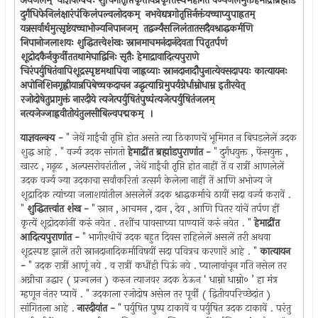
अथजलम् ‍ याज्ञवल्क्यः शुचिगोतृप्तिकृत्तोयंप्रकृतिस्थंमहीगतं वर्ज्यंजलमुक्तंहेमाद्रौब्रह्मांडे
दुर्गंधिफेनिलंक्षारंपंकिलंपल्वलोदकम् ‍ नभवेद्यत्रगोतृप्तिर्नक्तंयच्चाप्युपाह्रतम् ‍
यन्नसर्वार्थमुत्सृष्टंयच्चाभोज्यनिपानजम् ‍ तद्वर्ज्यंसलिलंतातसदैवश्राद्धकर्मणि
निपानोजलाशयः शुद्धितत्त्वेशंखः स्नानमाचमनंदानंदेवता पितृतर्पणं
शूद्रोदकैर्नकुर्वीततथामेघाद्विनिः सृतैः हेमाद्रावादित्यपुराणे
चिरंपर्युषितंवापिशूद्रस्पृष्टमथापिवा जाह्नव्याः स्नानदानादौपुनात्येवसदापयः कात्यायनः
अपोनिशिनगृह्णीयान्नपिबेच्चकदाचन उद्धृत्याग्निमुपर्यग्नेर्धाम्नोधाम्न इतीरयेत् ‍
रजोदोषेतुप्रागुक्तं नारदीये त्यजेत्पर्युषितंपुष्पंत्यजेत्पर्युषितंजलम् ‍
नत्यजेज्जाह्नवीतोयंतुलसीबिल्वपद्मकम् ‍ ।
याज्ञवल्क्य -
" जेथें गाईंची तृप्ति होत असते त्या ठिकाणचें भूमिगत न बिघडलेलें उदक
शुद्ध आहे . " वर्ज्य उदक सांगतो
हेमाद्रींत ब्रह्मांडपुराणांत -
" दुर्गंधयुक्त , फेंसयुक्त ,
खारट , गढूळ , अल्पसरोवरांतील , जेथें गाईंची तृप्ति होत नाहीं तें व रात्रीं आणलेलें
उदक वर्ज्य ज्या उदकाचा सर्वांकरितां उत्सर्ग केलेला नाहीं तें आणि अभोज्य जे
शूद्रादिक त्यांच्या जलाशयांतील असलेलें उदक श्राद्धकर्माचे ठायीं सदा वर्ज्य करावें .
"
शुद्धितत्त्वांत शंख -
" स्नान , आचमन , दान , देव , आणि पितर यांचें तर्पण हीं
कृत्यें शूद्रोदकांनीं करुं नयेत . तशींच पावसाच्या पाण्यानें करुं नयेत . "
हेमाद्रींत
आदित्यपुराणांत -
" भागीरथीचें उदक बहुत दिवस राहिलेलें असलें तरी अथवा
शूद्रस्पष्ट झालें तरी स्नानदानादिकर्माविषयीं सदा पवित्रच करणारें आहे . "
कात्यायन
-
" उदक रात्रीं आणूं नये . व रात्रीं कधींही पिऊं नये . प्यालावांचून गति नसेल तर
अग्नीचा उद्धार ( प्रज्वलन ) करुन त्याजवर उदक ठेऊन ‘ धाम्नो धाम्नो० ’ हा मंत्र
म्हणून नंतर प्यावें . " उदकाला रजोदोष असेल तर पूर्वीं ( द्वितीयपरिच्छेदांत )
सांगितला आहे .
नारदीयांत -
" पर्युषित पुष्प टाकावें व पर्युषित उदक टाकावें . परंतु