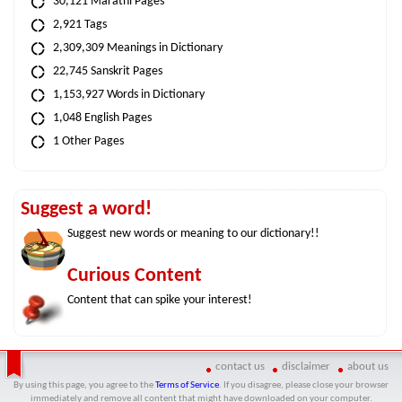
30,121 Marathi Pages
2,921 Tags
2,309,309 Meanings in Dictionary
22,745 Sanskrit Pages
1,153,927 Words in Dictionary
1,048 English Pages
1 Other Pages
Suggest a word!
Suggest new words or meaning to our dictionary!!
Curious Content
Content that can spike your interest!
contact us
disclaimer
about us
By using this page, you agree to the
Terms of Service
. If you disagree, please close your browser
immediately and remove all content that might have downloaded on your computer.