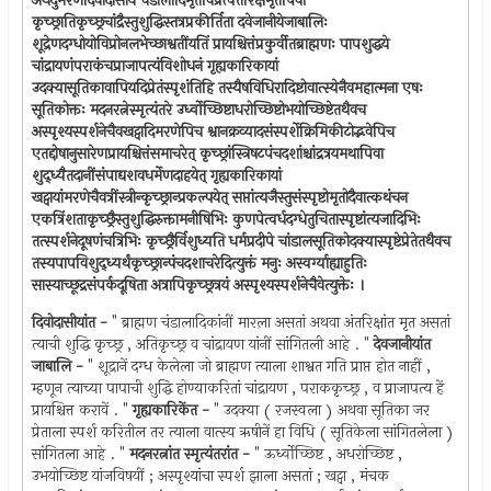
अथदुर्मरणेदिवोदासीये चंडालादिमृतेविप्रेत्वंतरिक्षमृतेपिवा
कृच्छ्रातिकृच्छ्रचांद्रैस्तुशुद्धिस्तत्रप्रकीर्तिता दवेजानीयेजाबालिः
शूद्रेणदग्धोयोविप्रोनलभेच्छाश्वतींयतिं प्रायश्चित्तंप्रकुर्वीतब्राह्मणः पापशुद्धये
चांद्रायणंपराकंचप्राजापत्यंविशोधनं गृह्यकारिकायां
उदक्यासूतिकावापियदिप्रेतंस्पृशंतिहि तस्यैषविधिरादिष्टोवात्स्येनैवमहात्मना एषः
सूतिकोक्तः मदनरत्नेस्मृत्यंतरे उर्ध्वोच्छिष्टाधरोच्छिष्टोभयोच्छिष्टेतथैवच
अस्पृश्यस्पर्शनेचैवखट्वादिमरणेपिच श्वानक्रव्यादसंस्पर्शेक्रिमिकीटोद्भवेपिच
एतद्दोषानुसारेणप्रायश्चित्तंसमाचरेत् कृच्छ्रांस्त्रिषटपंचदशांश्चांद्रत्रयमथापिवा
शुद्ध्यैतदानींसंपाद्यशवधर्मेणदाहयेत् गृह्यकारिकायां
खट्वायांमरणेचैवत्रींस्त्रीन्कृच्छ्रान्प्रकल्पयेत् सप्तांत्यजैस्तुसंस्पृष्टोमृतोदैवात्कथंचन
एकत्रिंशताकृच्छ्रैस्तुशुद्धिरुक्तामनीषिभिः कुणपेत्वर्धदग्धेतुचितास्पृष्टांत्यजादिभिः
तत्स्पर्शनेदूषणंचत्रिभिः कृच्छ्रैर्विशुध्यति धर्मप्रदीपे चांडालसूतिकोदक्यास्पृष्टेप्रेतेतथैवच
तस्यपापविशुद्ध्यर्थंकृच्छ्रान्पंचदशाचरेदित्युक्तं मनुः अस्वर्ग्याह्याहुतिः
सास्याच्छूद्रसंपर्कदूषिता अत्रापिकृच्छ्रत्रयं अस्पृश्यस्पर्शनेचैवेत्युक्तेः ।
दिवोदासीयांत -
" ब्राह्मण चंडालादिकांनीं मारला असतां अथवा अंतरिक्षांत मृत असतां
त्याची शुद्धि कृच्छ्र , अतिकृच्छ्र व चांद्रायण यांनीं सांगितली आहे . "
देवजानीयांत
जाबालि -
" शूद्रानें दग्ध केलेला जो ब्राह्मण त्याला शाश्वत गति प्राप्त होत नाहीं ,
म्हणून त्याच्या पापाची शुद्धि होण्याकरितां चांद्रायण , पराककृच्छ्र , व प्राजापत्य हें
प्रायश्चित्त करावें . "
गृह्यकारिकेंत -
" उदक्या ( रजस्वला ) अथवा सूतिका जर
प्रेताला स्पर्श करितील तर त्याला वात्स्य ऋषीनें हा विधि ( सूतिकेला सांगितलेला )
सांगितला आहे . "
मदनरत्नांत स्मृत्यंतरांत -
" ऊर्ध्वोच्छिष्ट , अधरोच्छिष्ट ,
उभयोच्छिष्ट यांजविषयीं ; अस्पृश्यांचा स्पर्श झाला असतां ; खट्वा , मंचक