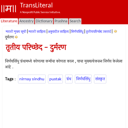
TransLiteral
A Nonprofit Public Service Initiative.
Literature
Ancestry
Dictionary
Prashna
Search
|
|
|
|
|
मराठी मुख्य सूची
मराठी साहित्य
अनुवादीत साहित्य
निर्णयसिंधु
तृतीयपरिच्छेद उत्तरार्ध
दुर्मरण
तृतीय परिच्छेद - दुर्मरण
निर्णयसिंधु ग्रंथामध्ये कोणत्या कर्माचा कोणता काल , याचा मुख्यत्वेकरून निर्णय केलेला
आहे .
Tags
:
nirnay sindhu
pustak
ग्रंथ
निर्णयसिंधु
संस्कृत