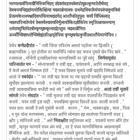
मरणस्यानंगित्वान्नैमित्तिकमिदम् तदेवसंग्रहवचनेनपरेद्युरुत्कृष्यतेतीर्थवत्
तेनकस्यचिद्दाहांगत्वोक्तिश्चिंत्या मदनरत्नेगालवः प्रथमेहनिकर्तव्यंवपनंचानुभाविनां
प्रेतस्यकेशश्मश्वादिवापयित्वाथदाहयेत् आशौचांतेतुपुनः कार्यं विधिबलात्
मदनपारिजातेप्येवं तेनसर्वस्यास्यनिर्मूलत्वोक्तिरज्ञोक्तिरेव स्मृतिरत्नावल्ल्याम्
शवंरात्र्युषितंचेतत्रीन्कृच्छ्रान्कृत्वादहेत्सुतः मदनरत्नेंगिराः
ऊर्ध्वोच्छिष्टाधरोच्छिष्टेह्यंतरिक्षमृतेपिवा कृच्छ्रत्रयंप्रकुर्वीतआशौचेमरणेपिच ।
तेथेंच
कर्मप्रदीपांत -
" रात्रीं किंवा रात्रिशेष असतां पहांटेस जर द्विजाति (
ब्राह्मणादिक ) मृत होतील तर यथाविधि त्यांचा दाह करुन पुत्रानें दोन पिंड द्यावे . "
रजस्वला , गर्भिणी इत्यादिकांच्या मरणाविषयीं तर पुढें सांगूं .
निर्णयामृतांत
पारिजातांत यम -
" संध्याकाळीं व रात्रीं दाह , पाथेयकर्म , आणि नवश्राद्ध करुं नये ,
तें केलें असतां निष्फल होतें . " हें वचन दिवसा मृताचे रात्रीं दाहादि निषेधार्थ आहे .
आतां जें
स्कांदांत -
‘‘ जर रात्रीं दाह केला तर त्या दाहाची समाप्ति दुसर्‍या दिवशीं
सूर्योदय झाल्यावर करावी . व त्याची उदकदानक्रिया सूर्योदयोत्तर करावी . दग्धाची
रात्रीं उदकदानक्रिया कधींही करुं नये " असें वचन तें निर्मूल आहे .
आतां रात्रीं मृताचें
सांगतो
तेथेंच
संग्रहांत -
" रात्रीं मृताचा रात्रीं दाह करुन वपनवर्जित पिंडदानांत कर्म
करावें . वपन रात्रीं इष्ट नाहीं . वपनक्रिया दुसर्‍या दिवशीं प्रातः कालीं करावी . "
वपन प्रातः कालीं तें सर्व पुत्रांनीं करावें . कारण , " गंगा , भास्करक्षेत्र , माता , पिता
, व गुरु यांचा मरणसमय , आधान आणि सोमयाग ह्या सातांच्या ठिकाणीं वपन (
क्षौर ) सांगितलें आहे . " असें
मिताक्षरेंत
स्मृतिवचन आहे . वपनाचें मरण अंगि होत
नाहीं , म्हणून मरणाचें वपन अंग नव्हे , तर हें वपन मरणनिमित्तक असल्यामुळें
नैमित्तिक आहे . तेंच वरील संग्रहाच्या वचनानें दुसर्‍या दिवशीं करावें म्हणून सांगितलें
; तीर्थांत जसें सांगितलें तद्वत् . यावरुन कोणी एकानें दाहाचें वपन हें अंग असें