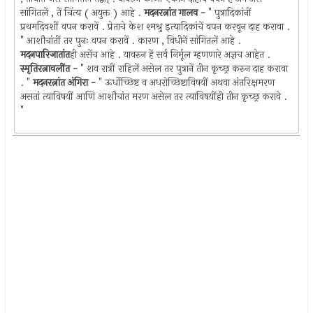
सांगितलें , तें चिंत्य ( अयुक्त ) आहे .
मदनरत्नांत गालव -
" पुत्रादिकांनीं
प्रथमदिवशीं वपन करावें . प्रेताचे केश श्मश्रु इत्यादिकांचें वपन करवून दाह करावा .
" आशौचांतीं तर पुनः वपन करावें . कारण , विधीनें सांगितलें आहे .
मदनपारिजातांत
ही असेंच आहे . यावरुन हें सर्व निर्मूल म्हणणारे अज्ञच आहेत .
स्मृतिरत्नावलींत -
" शव रात्रीं राहिलें असेल तर पुत्रानें तीन कृच्छ्र करुन दाह करावा
. "
मदनरत्नांत अंगिरा -
" ऊर्धोच्छिष्ट व अधरोच्छिष्टाविषयीं अथवा अंतरिक्षमरण
असतां त्याविषयीं आणि आशौचांत मरण असेल तर त्याविषयींही तीन कृच्छ्र करावे .
"