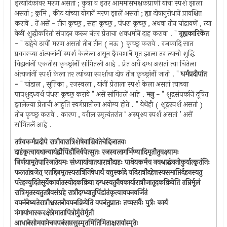
इत्यादिकांवर मरण असतां ; कुत्रा व इतर आममांसभक्षकप्राणी यांचा स्पर्श झाला
असतां ; कृमि , कीट यांच्या योगानें मरण झालें असतां ; ह्या दोषानुरोधानें प्रायश्चित्त
करावें . तें असें - तीन कृच्छ्र , सहा कृच्छ्र , पंधरा कृच्छ्र , अथवा तीन चांद्रायणें , त्या
वेळीं शुद्धीकरितां संपादन करुन नंतर प्रेताचा शवधर्मानें दाह करावा . "
गृह्यकारिकेंत
-
" खट्वेचे ठायीं मरण असतां तीन तीन ( नऊ ) कृच्छ्र करावे . रजकादि सात
प्रकारच्या अंत्यजांनीं स्पर्श केलेला असून दैववशानें मृत झाला तर त्याची शुद्धि
विद्वानांनीं एकतीस कृच्छ्रांनीं सांगितली आहे . प्रेत अर्धै दग्ध असतां त्या चितेला
अंत्यजांनीं स्पर्श केला तर त्यांच्या स्पर्शाचा दोष तीन कृच्छ्रांनीं जातो . "
धर्मप्रदीपांत
-
" चांडाल , सूतिका , रजस्वला , यांनीं प्रेताला स्पर्श केला असतां त्याच्या
पापशुद्ध्यर्थ पंधरा कृच्छ्र करावे " असें सांगितलें आहे .
मनु -
" शुद्रसंपर्कानें दूषित
झालेल्या प्रेताची आहुति स्वर्गप्राप्तीला अयोग्य होते . " येथेंही ( शूद्रस्पर्श असतां )
तीन कृच्छ्र करावे . कारण , वरील स्मृत्यंतरांत ‘ अस्पृश्य स्पर्श असतां ’ असें
सांगितलें आहे .
तत्रैवकर्मप्रदीपे रात्रौवारात्रिशेषेवाम्रियंतेचेद्दिजातयः
दाहंकृत्वायथान्यायंद्वौपिंडौनिर्वपेत्सुतः रजस्वलागर्भिण्यादिमृतौतुवक्ष्यामः
निर्णयामृतेपारिजातेयमः संध्यायांवातथारात्रौदाहः पाथेयकर्मच नवश्राद्धंचनोकुर्यात्कृतंनिः
फलतांव्रजेत् एतद्दिनमृतस्यरात्रिनिषेधार्थं यत्तुस्कांदे यदिरात्रौदहेत्तस्यसमाप्तिर्दहनस्यतु
परेहन्युदितेसूर्येकार्यातस्योदकक्रिया दग्धस्यतुनैवकार्यारात्रौजातूदकक्रियेति तन्निर्मूलं
रात्रिमृतस्यतुतत्रैवसंग्रहे रात्रौदग्ध्वातुपिंडांतंकृत्वावपनवर्जितं
वपनंनेष्यतेरात्रौश्वस्तनीवपनक्रियेति वपनंतुप्रातः तच्चसर्वैः पुत्रैः कार्यं
गंगायांभास्करक्षेत्रेमातापित्रोर्गुरोर्मृतौ
आधानेसोमयागेचवपनंसप्तसुस्मृतमितिमिताक्षरायांस्मृतेः