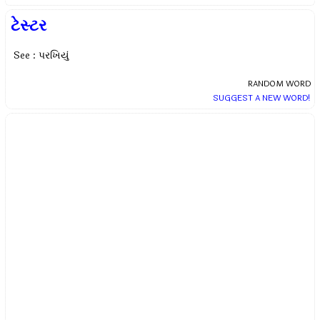
ટેસ્ટર
See : પરખિયું
RANDOM WORD
SUGGEST A NEW WORD!