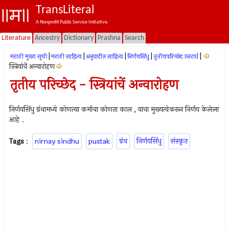
TransLiteral
A Nonprofit Public Service Initiative.
Literature
Ancestry
Dictionary
Prashna
Search
|
|
|
|
|
मराठी मुख्य सूची
मराठी साहित्य
अनुवादीत साहित्य
निर्णयसिंधु
तृतीयपरिच्छेद उत्तरार्ध
स्त्रियांचें अन्वारोहण
तृतीय परिच्छेद - स्त्रियांचें अन्वारोहण
निर्णयसिंधु ग्रंथामध्ये कोणत्या कर्माचा कोणता काल , याचा मुख्यत्वेकरून निर्णय केलेला
आहे .
Tags
:
nirnay sindhu
pustak
ग्रंथ
निर्णयसिंधु
संस्कृत