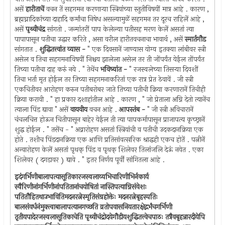
असें
हारीताचें
वचन तें सहगमन करणार्‍या स्त्रियांच्या स्तुतीविषयीं मात्र आहे . कारण ,
ब्रह्मघ्नादिकांच्या दाहादि कर्मांचा निषेध असल्यामुळें सहगमन तर दूरच राहिलें आहे ,
असें
पृथ्वीचंद्र
सांगतो . जन्मांतरीं पाप केलेल्या पतीसह मरण केलें असतां त्या
पापापासून पतीचा उद्धार करिते , असा वरील हारीतवचनाचा भावार्थ , असें
स्मार्तगौड
सांगतात .
शुद्धितत्त्वांत व्यास -
" एक दिवसानें जाण्यास योग्य इतक्या लांबीवर स्त्री
असेल व तिचा सहगमनाविषयीं निश्चय झालेला असेल तर ती जोंपर्यंत येईल तोंपर्यंत
तिच्या पतीचा दाह करुं नये . " तेथेंच
भविष्यांत -
" रजस्वलेच्या तिसर्‍या दिवशीं
तिचा भर्ता मृत होईल तर तिच्या सहगमनाकरितां एक रात्र प्रेत ठेवावें . जी स्त्री
एकचितीवर आरोहण करुन पतीबरोबर जाते तिच्या पतीची क्रिया करणारानें तिचीही
क्रिया करावी . " हा प्रकार दशाहांतील आहे . कारण , " जो प्रेताला अग्नि देतो त्यानेंच
त्याला पिंड द्यावा " असें
वायवीय
वचन आहे .
आपस्तंब -
" जी स्त्री अविचारानें
चंचलचित्त होऊन चितीपासून बाहेर येईल ती त्या पापकर्मापासून प्राजापत्य कृच्छ्रानें
शुद्ध होईल . " तसेंच - " अव्नारोहण असतां स्त्रियांची व पतीची उदकदानक्रिया एक
होते . तशीच पिंडदानक्रिया एक आणि प्रतिसांवत्सरिक श्राद्धही एकच होतें . पत्नीनें
अन्वारोहण केलें असतां पृथक् पिंड व पृथक् शिलेवर तिलांजलि देऊं नयेत . एका
शिलेवर ( दगडावर ) द्यावे . " इतर निर्णय पूर्वीं सांगितला आहे .
इदंगर्भिणीबालापत्यासूतिकारजस्वलाव्यभिचारिणीभिर्नकार्य
स्वैरिणीनांगर्भिणीनांपतितानांचयोषितां नास्तिपत्याग्निसंवेशः
पतितौहितथाउभावितिमदनरत्नेस्मृतिसंग्रहोक्तेः मदनरत्नेबृहस्पतिः
बालसंवर्धनंमुक्त्वाबालापत्यानगच्छति व्रतोपवासनियतारक्षेद्गर्भंचगर्भिणी
तृतीयपादेरजस्वलासूतिकाचेति पृथ्वीचंद्रोदयेगौडीयशुद्धितत्त्वेचपाठः तत्रैवबृहन्नारदीयेपि