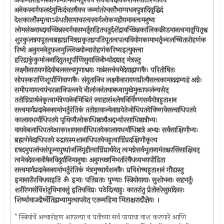
अथान्वारोहणंस्त्रीणामात्मनोभर्तुरेवच सर्वपापक्षयकरंनिरयोत्तारणायच
अनेकस्वर्गफलदंमुक्तिदंचतथैवच जन्मांतरेचसौभाग्यधनपुत्रादिवृद्धिदं
देशकालौस्मृत्वाऽरुंधतीसमाचरत्वस्वर्गलोकमहीयमानत्वमनुष्य
लोमसंख्याब्दावच्छिन्नस्वर्गवासभर्तृसहितचतुर्दशेंद्रावच्छिन्नकालिकक्रीडमानत्वमातृपितृश्व
शुरकुलत्रयपूतत्वब्रह्मघ्नमित्रघ्नकृतघ्नपतिपूतत्वपत्यवियोगकामाभर्तृज्वलच्चितारोहणंक
रिष्ये अनुगमनेतुफलमुल्लिख्योन्वारोहणंकरिष्यइत्युक्त्वा
हरिद्राकुंकुमांजनादियुतशूर्पाणिसुवासिनीभ्योदद्यात् मंत्रस्तु
लक्ष्मीनारायणोदेवोबलसत्त्वगुणाश्रयः गाढंसत्त्वंचमेदेयाद्वाणकैः परितोषितः
सोपस्कराणिशूर्पाणिवाणकैः संयुतानिच लक्ष्मीनारायणप्रीत्यैसत्त्वकामाददाम्यहं अग्नेः
समीपमागत्यपंचरत्नानिपल्लवे नीलांजनंतथाबध्वामुखेमुक्ताफलंन्यसेत्
ततोग्निप्रार्थनंकृत्वामंत्रेणानेनमिश्रितं स्वाहासंश्लेषनिर्विण्णसर्वगोत्रहुताशन
सत्त्वमार्गप्रदानेननयमांभर्तुरंतिकं ततोग्नावाज्येनाग्नयेतेजोधिपतयेविष्णवेसत्त्वाधिपतये
कालायधर्माधिपतये पृथिव्यैलोकाधिष्ठात्र्यैअद्भ्योरसाधिष्ठात्रीभ्यः
वायवेबलाधिपतयेआकाशायसर्वाधिपतयेकालायधर्माधिष्ठात्रे अभ्द्यः सर्वसाक्षिणीभ्यः
ब्रह्मणेवेदाधिपतये रुद्रायस्मशानाधिपतयेचहुत्वाग्निंप्रदक्षिणीकृत्य
दृषदमुपलांचसंपूज्यपुष्पांजलिंगृहीत्वाग्निंप्रार्थयेत् त्वमग्नेसर्वभूतानामंतश्चरसिसाक्षिवत्
त्वमेवदेवजानीषेनविदुर्यानिमानुषाः अनुगच्छामिभर्तारंवैधव्यभयपीडिता
सत्त्वमार्गप्रदानेननयमांभर्तुरंतिकं मंत्रमुच्चार्यशनकैः प्रविशेच्चहुताशनं गौडास्तु
इमानारीरविधवाइति ॐ इमाः पतिव्रताः पुण्याः स्त्रियोयायाः सुशोभनाः सहभर्तुः
शरीरेणसंविंशंतुविभावसुं इतिचविप्रः पठेदित्याहुः कातरांतु प्रेतोत्तरेसुप्तांदेवरः
शिष्योवाउदीर्ष्वेतिद्वाभ्यामुत्थापयेत् एतन्महिमा मिताक्षरादौज्ञेयः ।
" स्त्रियांचें अन्वारोहण आपल्या व पतीच्या सर्व पापाचा नाश करणारें आणि