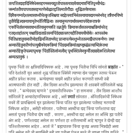
तत्पतितदाहादिनिषेधेनसहगमनस्यदूरतोपास्तत्वादर्थवादमात्रमितिपृथ्वीचंद्रः
जन्मांतरीयपापवतासहमरणेनोद्धारइतिस्मार्तगौडाः शुद्धितत्त्वेव्यासः
दिनैकगम्यदेशस्थासाध्वीचेत्कृतनिश्चया नदहेत्स्वामिनंतस्यायावदागमनंभवेत् तत्रैवभविष्ये
तृतीयेह्निउदक्यायामृतेभर्तरिवैद्विजाः तस्यानुमरणार्थायस्थापयेदेकरात्रकं
एकांचितांसमासाद्यभर्तारंयानुगच्छति तद्भर्तुर्यः क्रियाकर्तासतस्याश्चक्रियांचरेत्
एतद्दशाहांतरम् यश्चाग्निदाताप्रेतस्यपिंडंदद्यात्सएवहीतिवायवीयोक्तेः आपस्तंबः
चितिभ्रष्टातुयानारीमोहाद्विचलिताभवेत् प्राजापत्येनशुध्येततस्माद्वैपापकर्मणः तथा
अन्वारोहेतुनारीणांपत्युश्चैकोदकक्रियां पिंडदानक्रियांतद्वच्छ्राद्धंप्रत्याब्दिकंतथा
अन्वारोहेकृतेपत्न्यापृथक् पिंडांस्तिलांजलीन् पृथक्शिलेनकुर्वीतदद्यादेकशिलेतथा
अन्यत्प्रागुक्तं ।
पृथक् चिती तर क्षत्रियादिविषयक आहे . त्या पृथक् चितीचा विधि सांगतो
ब्राह्मांत -
"
पति देशांतरीं मृत असतां शुद्ध पतिव्रता स्त्रियेनें त्याच्या दोन पादुका उरावर घेऊन
अग्नींत प्रवेश करावा . ऋग्वेदाच्या वादानें अग्नींत प्रवेश करणारी साध्वी स्त्री
आत्मघातकी होत नाहीं . तीन दिवस आशौच झाल्यावर ती शास्त्रानें सांगितलेलें श्राद्ध
पावते . " ऋग्वेदवाद म्हणजे ‘ इमानारीरविधवा० ’ हा समजावा . तीन दिवस आशौच
सांगितलें हें अन्वारोहणविषयक आहे , असें
स्मार्त
सांगतात . अंगिरादिकांचीं निषेधक
वचनें तीं प्रायश्चित्तार्थ मृत झालेल्या किंवा पतित मृत झालेल्या पतीसह मरणाचीं
निषेधक आहेत , असेंही सांगतात . पतीच्या अस्थींचा दाह किंवा पर्णशराचा दाह
असतां पृथक् चितीचा दोष नाहीं . कारण , अस्थींचा दाह असेल तर अस्थि ह्या पतीचें
अंग आहे . पर्णशरदाह असेल तर पर्णशर हा शरीरस्थानीं आहे म्हणून ते दोन्ही दाह
पतिशरीरसमान आहेत . आतां जें " ब्रह्मघातक किंवा कृतघ्न अथवा मित्रदोही असा
पति असेल तरी जी सुवासिनी स्त्री त्या पतीला घेऊन मरते ती त्याला पवित्र करिते . "