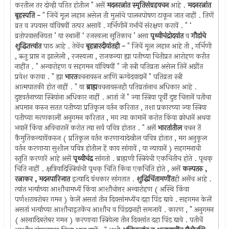
करतील तर दोन्ही पतित होतील " असें
मदनरत्नांत स्मृतिसंग्रहवचन
आहे .
मदनरत्नांत
बृहस्पति -
" जिचें मूल लहान असेल ती मुलांचे पालनपोषण टाकून जात नाहीं . तिणें
व्रत व उपवास यांविषयीं तत्पर असावें . गर्भिणीनें गर्भाचें संरक्षण करावें . " ‘
व्रतोपवासनियता ’ या स्थानीं ‘ रजस्वला सूतिकाच ’ असा
पृथ्वीचंद्रोदयांत
व
गौडांचे
शुद्धितत्त्वांत
पाठ आहे . तेथेंच
बृहन्नारदीयांतही -
" जिचें मूल लहान आहे ती , गर्भिणी
, ऋतु प्राप्त न झालेली , रजस्वला , राजकन्या ह्या पतीच्या चितीप्रत आरोहण करीत
नाहींत . " अन्वारोहण व सहगमन यांविषयीं " जी स्त्री पतिव्रता असेल तिनें अग्नींत
प्रवेश करावा . " ह्या
भारत
वचनावरुन आणि ऋग्वेदवादानें " पतिव्रता स्त्री
आत्मघातकी होत नाहीं . " या
ब्राह्म
वचनावरुनही पतिव्रतांनाच अधिकार आहे .
दुष्टवर्तनाच्या स्त्रियांना अधिकार नाहीं . आतां जें " ज्या स्त्रिया पूर्वीं दुष्ट चित्तानें पतीचा
अपमान करुन सतत पतीच्या प्रतिकूल वर्तन करितात , तशा प्रकारच्या ज्या स्त्रिया
पतीच्या मरणकालीं अनुगमन करितात , मग त्या कामानें करोत किंवा क्रोधानें अथवा
भयानें किंवा अविचारानें करोत त्या सर्व पवित्र होतात . " असें
भारतांतील
वचन तें
कैमुतिकन्यायेंकरुन ( प्रतिकूल वर्तन करणार्‍यादेखील पवित्र होतात , मग अनुकूल
वर्तन करणार्‍या सुशील पवित्र होतील हें काय सांगावें , या न्यायानें ) सहगमनाची
स्तुति करणारें आहे असें
पृथ्वीचंद्र
सांगतो . ब्राह्मणी स्त्रियेची एकचितीच होते . पृथक्
चिति नाहीं . क्षत्रियादिस्त्रियांची पृथक् चिति किंवा एकचिति होते , असें
कल्पतरु ,
रत्नाकर , मदनपारिजात
इत्यादि ग्रंथकार सांगतात .
शुद्धिचिंतामणींत
ही असेंच आहे .
त्यांत भर्त्याच्या आशौचामध्यें किंवा आशौचोत्तर अन्वारोहण ( अस्थि किंवा
पर्णशराबरोबर गमन ) केलें असतां तीन दिवसांमध्येंच दहा पिंड द्यावे . सहगमन केलें
असतां भर्त्याच्या आशौचाइतकेंच आशौच व पिंडदानही समजावें . कारण , " अनुगमन
( अस्थादिबरोबर गमन ) करणार्‍या स्त्रियेला तीन दिवसांत दहा पिंड द्यावे . पतीचें