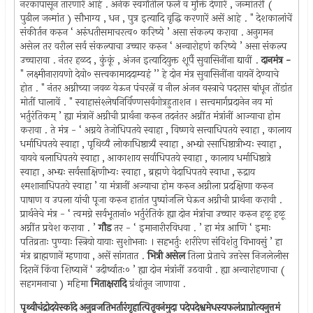
नरकापासून तारणारें आहे . अनेक स्वर्गांतील फलें व मुक्ति देणारें , जन्मांतरीं (
पुढील जन्मांत ) सौभाग्य , धन , पुत्र इत्यादि वृद्धि करणारें असें आहे . " देशकालांचें
संकीर्तन करुन ‘ अरुंधतीसमाचरत्व० करिष्ये ’ असा संकल्प करावा . अनुगमन
असेल तर वरील सर्व संकल्पाचा उच्चार करुन ‘ अन्वारोहणं करिष्ये ’ असा संकल्प
उच्चारावा . नंतर हळद , कुंकूं , अंजन इत्यादियुक्त शूर्पै सुवासिनींना द्यावीं .
दानमंत्र -
" लक्ष्मीनारायणो देवो० सत्त्वकामाददाम्यहं ’’ हे दोन मंत्र सुवासिनींना वायनें देण्याचे
होत . " नंतर अग्नीच्या जवळ येऊन पंचरत्नें व नील अंजन वस्त्राचे पदरास बांधून तोंडांत
मोतीं घालावें . " स्वाहासंश्लेषनिर्विण्णसर्वगोत्रहुताशन । सत्त्वमार्गप्रदानेन नय मां
भर्तुरंतिकम् ’ ह्या मंत्रानें अग्नीची प्रार्थना करुन तदनंतर अग्नींत मंत्रांनीं आज्याचा होम
करावा . ते मंत्र - ‘ अग्नये तेजोधिपतये स्वाहा , विष्णवे सत्त्वाधिपतये स्वाहा , कालाय
धर्माधिपतये स्वाहा , पृथिव्यै लोकाधिष्ठात्र्यै स्वाहा , अभ्द्यो रसाधिष्ठात्रीभ्यः स्वाहा ,
वायवे बलाधिपतये स्वाहा , आकाशाय सर्वाधिपतये स्वाहा , कालाय धर्माधिष्ठात्रे
स्वाहा , अभ्द्यः सर्वसाक्षिणीभ्यः स्वाहा , ब्रह्मणे वेदाधिपतये स्वाधा , रुद्राय
श्मशानाधिपतये स्वाहा ’ या मंत्रानीं अज्याचा होम करुन अग्नीला प्रदक्षिणा करुन
पाषाण व उपला यांची पूजा करुन हातांत पुष्पांजलि घेऊन अग्नीची प्रार्थना करावी .
प्रार्थनेचे मंत्र - ‘ त्वमग्ने सर्वभूतानां० भर्तुरंतिकं ह्या दोन मंत्रांचा उच्चार करुन हळू हळू
अग्नींत प्रवेश करावा . ’
गौड
तर - ‘ इमानारीरविधवा . ’ हा मंत्र आणि ‘ इमाः
पतिव्रताः पुण्याः स्त्रियो यायाः सुशोभनाः । सहभर्तुः शरीरेण संविशंतु विभावसुं ’ हा
मंत्र ब्राह्मणानें म्हणावा , असें सांगतात .
भित्री असेल
तिला प्रेताचे उत्तरेस निजलेलीस
दिरानें किंवा शिष्यानें ‘ उदीर्ष्वातः० ’ ह्या दोन मंत्रांनीं उठवावी . ह्या अन्वारोहणाचा (
सहगमनाचा ) महिमा
मिताक्षरादि
ग्रंथांतून जाणावा .
पृथ्वीचंद्रोदयेस्कांदे अनुव्रजतिभर्तारंगृहात्पितृवनंमुदा पदेपदेश्वमेधस्यफलंप्राप्नोत्यनुत्तमं