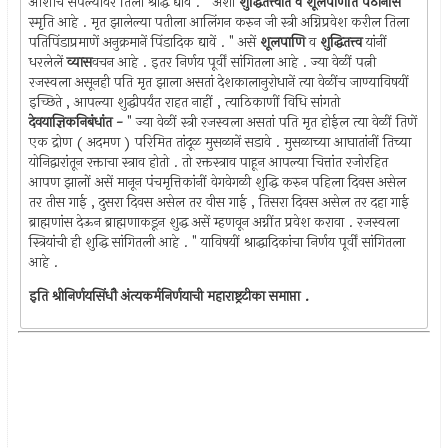
आशौच संपल्यावर तिला श्राद्ध द्यावें . " अशी
शुद्धितत्त्वांत व शूलपाणींत पैठीनसि
स्मृति आहे . मृत झालेल्या पतीला आलिंगन करुन जी स्त्री अग्निप्रवेश करील तिला
पतिपिंडाप्रमाणें अनुक्रमानें पिंडादिक द्यावें . " असें
शूलपाणि
व
शुद्धितत्त्व
यांनीं
धरलेलें
व्यास
वचन आहे . इतर निर्णय पूर्वीं सांगितला आहे . ज्या वेळीं पत्नी
रजस्वला असूनही पति मृत झाला असतां देशकालानुरोधानें त्या वेळींच जाण्याविषयीं
इच्छिते , आपल्या शुद्धीपर्यंत राहत नाहीं , त्याठिकाणीं विधि सांगतो
देवयाज्ञिकनिबंधांत -
" ज्या वेळीं स्त्री रजस्वला असतां पति मृत होईल त्या वेळीं तिणें
एक द्रोण ( अदमण ) परिमित तांदूळ मुसळानें सडावे . मुसळाच्या आघातांनीं तिच्या
योनिद्वारांतून रक्ताचा स्त्राव होतो . तो रक्तस्त्राव पाहून आपल्या चित्तांत रजोरहित
आपण झालों असें मानून पंचमृत्तिकांनीं वेगवेगळी शुद्धि करुन पहिला दिवस असेल
तर तीस गाई , दुसरा दिवस असेल तर वीस गाई , तिसरा दिवस असेल तर दहा गाई
ब्राह्मणांस देऊन ब्राह्मणाकडून शुद्ध असें म्हणवून अग्नींत प्रवेश करावा . रजस्वला
स्त्रियांची ही शुद्धि सांगितली आहे . " याविषयीं श्राद्धादिकांचा निर्णय पूर्वीं सांगितला
आहे .
इति श्रीनिर्णयसिंधौ अंत्यकर्मनिर्णयाची महाराष्ट्रटीका समाप्ता .