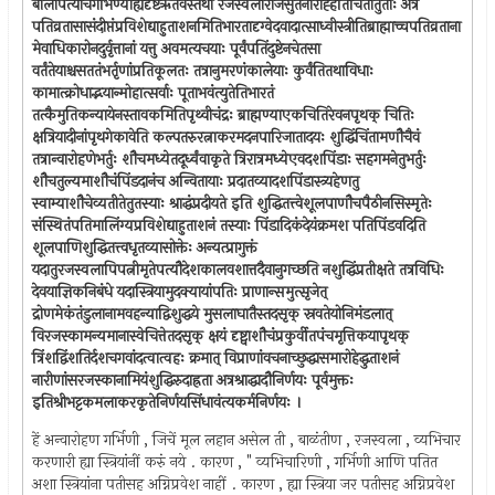
बालापत्याचगर्भिण्योह्यदृष्टऋतवस्तथा रजस्वलाराजसुतेनारोह्हंतिचितांतुताः अत्र
पतिव्रतासासंदीप्तंप्रविशेद्याहुताशनमितिभारतादृग्वेदवादात्साध्वीस्त्रीतिब्राह्माच्चपतिव्रताना
मेवाधिकारोनदुर्वृत्तानां यत्तु अवमत्यचयाः पूर्वंपतिंदुष्टेनचेतसा
वर्तंतेयाश्चसततंभर्तृणांप्रतिकूलतः तत्रानुमरणंकालेयाः कुर्वंतितथाविधाः
कामात्क्रोधाद्भयान्मोहात्सर्वाः पूताभवंत्युतेतिभारतं
तत्कैमुतिकन्यायेनस्तावकमितिपृथ्वीचंद्रः ब्राह्मण्याएकचितिरेवनपृथक् चितिः
क्षत्रियादीनांपृथगेकावेति कल्पतरुरत्नाकरमदनपारिजातादयः शुद्धिंचिंतामणौचैवं
तत्रान्वारोहणेभर्तुः शौचमध्येतदूर्ध्वंवाकृते त्रिरात्रमध्येएवदशपिंडाः सहगमनेतुभर्तुः
शौचतुल्यमाशौचंपिंडदानंच अन्वितायाः प्रदातव्यादशपिंडास्त्र्यहेणतु
स्वाम्याशौचेव्यतीतेतुतस्याः श्राद्धंप्रदीयते इति शुद्धितत्त्वेशूलपाणौचपैठीनसिस्मृतेः
संस्थितंपतिमालिंग्यप्रविशेद्याहुताशनं तस्याः पिंडादिकंदेयंक्रमश पतिपिंडवदिति
शूलपाणिशुद्धितत्त्वधृतव्यासोक्तेः अन्यत्प्रागुक्तं
यदातुरजस्वलापिपत्नीमृतेपत्यौदेशकालवशात्तदैवानुगच्छति नशुद्धिंप्रतीक्षते तत्रविधिः
देवयाज्ञिकनिबंधे यदास्त्रियामुदक्यायांपतिः प्राणान्समुत्सृजेत्
द्रोणमेकंतंडुलानामवहन्याद्विशुद्धये मुसलाघातैस्तदसृक् स्रवतेयोनिमंडलात्
विरजस्कामन्यमानास्वेचित्तेतदसृक् क्षयं दृष्ट्वाशौचंप्रकुर्वीतपंचमृत्तिकयापृथक्
त्रिंशद्विंशतिर्दशचगवांदत्वात्वहः क्रमात् विप्राणांवचनाच्छुद्धासमारोहेद्धुताशनं
नारीणांसरजस्कानामियंशुद्धिरुदाह्रता अत्रश्राद्धादौनिर्णयः पूर्वमुक्तः
इतिश्रीभट्टकमलाकरकृतेनिर्णयसिंधावंत्यकर्मनिर्णयः ।
हें अन्वारोहण गर्भिणी , जिचें मूल लहान असेल ती , बाळंतीण , रजस्वला , व्यभिचार
करणारी ह्या स्त्रियांनीं करुं नये . कारण , " व्यभिचारिणी , गर्भिणी आणि पतित
अशा स्त्रियांना पतीसह अग्निप्रवेश नाहीं . कारण , ह्या स्त्रिया जर पतीसह अग्निप्रवेश