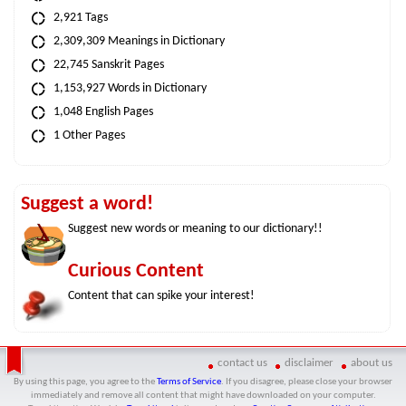
2,921 Tags
2,309,309 Meanings in Dictionary
22,745 Sanskrit Pages
1,153,927 Words in Dictionary
1,048 English Pages
1 Other Pages
Suggest a word!
Suggest new words or meaning to our dictionary!!
Curious Content
Content that can spike your interest!
contact us
disclaimer
about us
By using this page, you agree to the
Terms of Service
. If you disagree, please close your browser
immediately and remove all content that might have downloaded on your computer.