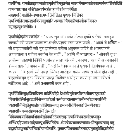
यत्त्वंगिराः यास्त्रीब्राह्मणजातीयामृतंपतिमनुव्रजेत् सास्वर्गमात्मघातेननात्मानंनपतिंनयेदिति
यच्चव्याघ्रपात् नम्रियेतस्वयंभर्त्राब्राह्मणीशोककर्शिता
नब्रह्मगतिमाप्नोतिमरणादात्मघातिनीतितत् पृथक् चितिपरं
पृथक्चितिंसमारुह्यनविप्रागंतुमर्हति अन्यासांचैवनारीणांस्त्रीधर्मोयंपरः
स्मृतइत्युशनसोक्तेः ।
पृथ्वीचंद्रोदयांत स्कांदांत -
" घरापासून श्मशानांत मोठ्या हर्षानें पतीच्या मागाहून
जाणारी स्त्री पावलापावलाला अश्वमेधयज्ञाचें उत्तम फल पावते . " आतां जें
अंगिरा -
"
जी ब्राह्मणजातीची स्त्री मृत झालेल्या पतीला अनुगमन करिते ती आत्मघातानें
आपल्याला व पतीला स्वर्गास नेत नाहीं . " आणि जें
व्याघ्रपाद -
" शोकानें कृश
झालेल्या ब्राह्मणी स्त्रियेनें भर्त्यासह स्वतः मरुं नये . कारण , मरणानें आत्मघातकी
होऊन ब्रह्मगति पावत नाहीं . " असें निषेधक वचन तें पृथक् चितेविषयक आहे .
कारण , " ब्राह्मणी स्त्री पृथक् चितेवर आरोहण करुन जाण्यास योग्य होत नाहीं .
ब्राह्मणीवांचून इतर स्त्रियांना पृथक् चितीवर आरोहण करणें हा उत्तम स्त्रीधर्म
सांगितला आहे . " असें
उशनसाचें
वचन आहे .
पृथक्चितिस्तुक्षत्रियादिपरा ताद्वेधिर्ब्राह्मे देशांतरेमृतेपत्यौसाध्वीतत्पादुकाद्वयं
निधायोरसिसंशुद्धाप्रविशेज्जातवेदसं ऋग्वेदवादात्साध्वीस्त्रीनभवेदात्मघातिनी
त्र्यहाशौचेनिवृत्तेतुश्राद्धंप्राप्नोतिशास्त्रवत् इमानारीरविधवाइतिऋग्वेदवादः
त्र्यहाशौचमन्वारोहणपरमितिस्मार्ताः
निषेधवाक्यानिप्रायश्चित्तार्थंमृतेनपतितेनवासहमरणनिषेधपराणीत्यप्याहुः
अस्थिदाहेपलाशदाहेवानपृथक्चितिदोषः अंगत्वेनस्थानापत्त्यावाशरीरतुल्यत्वात् यत्तु
ब्रह्मघ्नोवाकृतघ्नोवामित्रघ्नोवाभवेत्पतिः पुनात्यविधवानारीतमादायमृतातुयेतिहारीतीयं